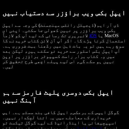
ایپل بکس ویب براؤزر سے دستیاب نہیں
ڈی آر ایم (ڈیجیٹل رائٹس مینجمنٹ) کی وجہ سے ایپل
بکس ویب براؤزر پر نہیں کھولی جا سکتی۔ اپنی ای
یا MacOS
iOS
لائبریری تک رسائی کے لیے آپ کو لازماً
استعمال کرنا پڑے گا۔ اگر آپ آن لائن کتاب خریدنے کا
سوچ رہے ہیں تو یہ بات ذہن میں رکھنا بہت ضروری ہے۔
آپ ایپل بکس اسٹور سے خرید تو سکتے ہیں، لیکن بعد
میں وہ کتاب براہِ راست کمپیوٹر براؤزر پر اوپن
نہیں ہو سکے گی، اس لیے پہلے اچھی طرح تحقیق کر
لیں۔
ایپل بکس دوسری پلیٹ فارمز سے ہم
آہنگ نہیں
گوگل ایپس کے برعکس، ایپل کافی بند سسٹم ہے۔ ایپ
خریداری کے معاملے میں یہ اتنا لچکدار نہیں۔
اسپیچیفائی یا اینڈرائیڈ کے لیے گوگل ٹیکسٹ ٹو
اسپیک
اینڈرائیڈ
پر آپ پورا سسٹم بہتر بنا سکتے