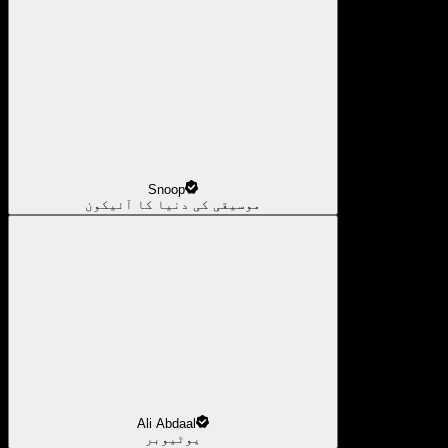
Snoop
موسیقی کی دنیا کا آئیکون
Ali Abdaal
یوٹیوبر