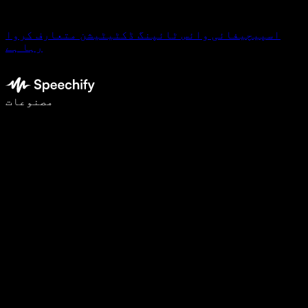
اسپیچیفائی وائس ٹائپنگ ڈکٹیٹیشن متعارف کروا
رہا ہے
وائس ٹائپنگ کے ساتھ 5 گنا تیزی سے لکھیں
مصنوعات
مزید جانیں