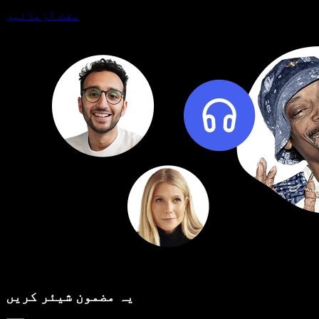
مفت آزمائیں
یہ مضمون شیئر کریں