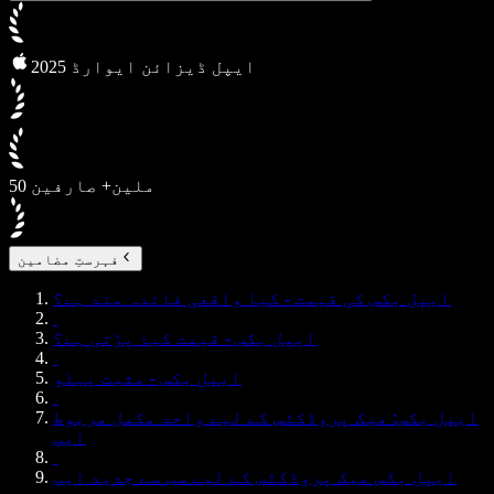
2025 ایپل ڈیزائن ایوارڈ
50 ملین+ صارفین
فہرستِ مضامین
ایپل بکس کی قیمت - کیا واقعی فائدہ مند ہے؟
ایپل بکس - قیمت کیا پڑتی ہے؟
ایپل بکس - مثبت پہلو
ایپل بکس: میک پروڈکٹس کے لیے واحد مکمل مربوط
ایپ
ایپل بکس میک پروڈکٹس کے لیے سب سے جدید ایپ