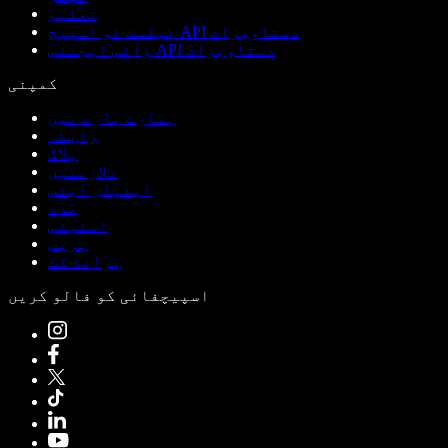
تعلیم
ٹیکسٹ ٹو اسپیچ API دستاویزات
وائس ایجنٹس API دستاویزات
کمپنی
ہمارے بارے میں
رابطہ
بلاگ
ملازمتیں
ایفیلی ایٹس
مدد
اسٹیٹس
پریس
برانڈ کٹ
اسپیچفائی کو فالو کریں