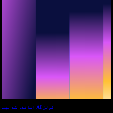
اساتذہ کے لیے AI ٹولز