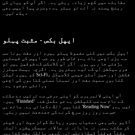
مقابلے میں کچھ زیادہ رہتی ہے۔ اگر آپ کو یہاں کی
رینج پسند نہ آئے تو بہتر ہے دوسری پیڈ ایپس بھی
دیکھ لیں۔
ایپل بکس - مثبت پہلو
ایپل بکس میں کئی مضبوط پہلو ہیں، اور مفت ہونا سب
سے بڑی اچھی بات ہے، خاص طور پر جب ایپس کی قیمتیں
بڑھتی جا رہی ہوں۔ اگر آپ کلاسکس کے شوقین ہیں تو
فری سیکشن آپ کے لیے بہترین ہے۔ اگرچہ بیسٹ سیلرز
کم ہیں، لیکن Sci-Fi، فکشن اور جین آسٹن جیسی کلاسیکل
کتابوں سمیت مفت اور نسبتاً سستی کتابوں کی اچھی
ورائٹی موجود ہے۔
آپ اپنی لائبریری کو اپنی مرضی سے ترتیب دے سکتے
ہیں۔ ‘Finished’ کے نام سے سب کلیکشن ہے جو مکمل شدہ
کتابیں الگ دکھاتی ہے۔ ساتھ ہی 'Reading Now' ٹیب ہے،
جس سے روز روز سرچ کرنے کی جھنجھٹ نہیں رہتی۔
آڈیو بکس بھی دستیاب ہیں، ریڈنگ گولز سیٹ اور شیئر
کر سکتے ہیں۔ نہ ماہانہ نہ سالانہ سبسکرپشن، البتہ
وقتاً فوقتاً ڈسکاؤنٹس اور کبھی بالکل مفت کتابیں