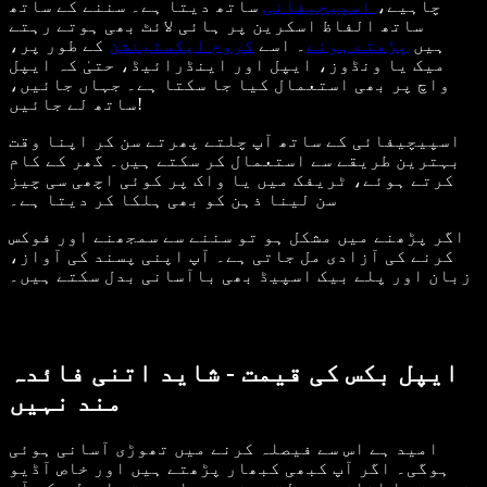
چاہیے،
اسپیچیفائی
ساتھ دیتا ہے۔ سننے کے ساتھ
ساتھ الفاظ اسکرین پر ہائی لائٹ بھی ہوتے رہتے
ہیں
پڑھتے ہوئے
۔ اسے
کروم ایکسٹینشن
کے طور پر،
میک یا ونڈوز، ایپل اور اینڈرائیڈ، حتیٰ کہ ایپل
واچ پر بھی استعمال کیا جا سکتا ہے۔ جہاں جائیں،
ساتھ لے جائیں!
اسپیچیفائی کے ساتھ آپ چلتے پھرتے سن کر اپنا وقت
بہترین طریقے سے استعمال کر سکتے ہیں۔ گھر کے کام
کرتے ہوئے، ٹریفک میں یا واک پر کوئی اچھی سی چیز
سن لینا ذہن کو بھی ہلکا کر دیتا ہے۔
اگر پڑھنے میں مشکل ہو تو سننے سے سمجھنے اور فوکس
کرنے کی آزادی مل جاتی ہے۔ آپ اپنی پسند کی آواز،
زبان اور پلے بیک اسپیڈ بھی باآسانی بدل سکتے ہیں۔
ایپل بکس کی قیمت - شاید اتنی فائدہ
مند نہیں
امید ہے اس سے فیصلہ کرنے میں تھوڑی آسانی ہوئی
ہوگی۔ اگر آپ کبھی کبھار پڑھتے ہیں اور خاص آڈیو