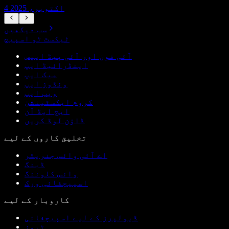
4 اکتوبر، 2025
سب دیکھیں
ٹیکسٹ ٹو اسپیچ
آئی فون اور آئی پیڈ ایپس
اینڈرائیڈ ایپ
میک ایپ
ونڈوز ایپ
ویب ایپ
کروم ایکسٹینشن
ایج ایڈ آن
ڈاؤن لوڈ کریں
تخلیق کاروں کے لیے
اے آئی وائس جنریٹر
ڈبنگ
وائس کلوننگ
اسپیچفائی ورک
کاروبار کے لیے
ڈیولپرز کے لیے اسپیچفائی
ٹیمز