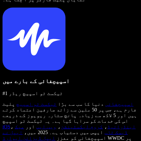
اسپیچفائی کے بارے میں
#1 ٹیکسٹ ٹو اسپیچ ریڈر
اسپیچفائی
دنیا کا سب سے بڑا
ٹیکسٹ ٹو اسپیچ
پلیٹ
فارم ہے، جس پر 50 ملین سے زائد صارفین اعتماد کرتے
ہیں اور 5 لاکھ سے زیادہ پانچ ستارہ ریویوز کے ذریعے
اس کی خدمات کو سراہا گیا ہے۔ یہ ٹیکسٹ ٹو اسپیچ
اینڈرائیڈ
،
کروم ایکسٹینشن
،
ویب ایپ
اور
میک
،
iOS
ڈیسک ٹاپ
ایپس میں دستیاب ہے۔ 2025 میں،
ایپل نے
WWDC پر
اسپیچفائی کو معزز
ایپل ڈیزائن ایوارڈ