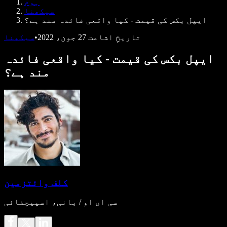
ہوم
ڈویلپرز کے لیے Speechify
سیکھنا
ایپل بکس کی قیمت - کیا واقعی فائدہ مند ہے؟
تاریخِ اشاعت
27 جون، 2022
•
سیکھنا
ایپل بکس کی قیمت - کیا واقعی فائدہ
مند ہے؟
کلف وائتزمین
سی ای او / بانی، اسپیچفائی