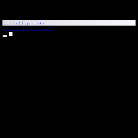
مفت میں آزمائیں
ابھی ڈاؤن لوڈ کریں
مصنوعات
متن کو آواز میں بدلیں
iPhone اور iPad ایپس
Android ایپ
Chrome ایکسٹینشن
Edge ایکسٹینشن
ویب ایپ
Mac ایپ