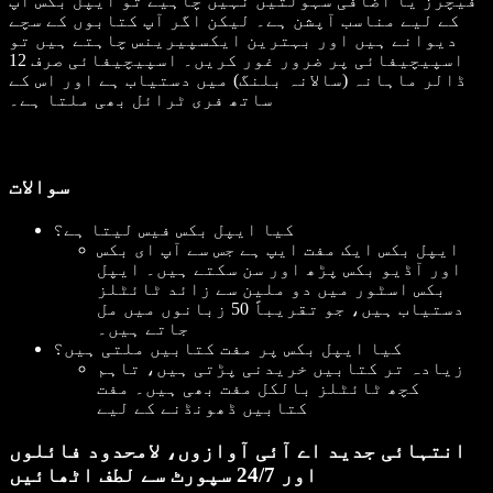
فیچرز یا اضافی سہولتیں نہیں چاہیے تو ایپل بکس آپ
کے لیے مناسب آپشن ہے۔ لیکن اگر آپ کتابوں کے سچے
دیوانے ہیں اور بہترین ایکسپیرینس چاہتے ہیں تو
اسپیچیفائی پر ضرور غور کریں۔ اسپیچیفائی صرف 12
ڈالر ماہانہ (سالانہ بلنگ) میں دستیاب ہے اور اس کے
ساتھ فری ٹرائل بھی ملتا ہے۔
سوالات
کیا ایپل بکس فیس لیتا ہے؟
ایپل بکس ایک مفت ایپ ہے جس سے آپ ای بکس
اور آڈیو بکس پڑھ اور سن سکتے ہیں۔ ایپل
بکس اسٹور میں دو ملین سے زائد ٹائٹلز
دستیاب ہیں، جو تقریباً 50 زبانوں میں مل
جاتے ہیں۔
کیا ایپل بکس پر مفت کتابیں ملتی ہیں؟
زیادہ تر کتابیں خریدنی پڑتی ہیں، تاہم
کچھ ٹائٹلز بالکل مفت بھی ہیں۔ مفت
کتابیں ڈھونڈنے کے لیے
انتہائی جدید اے آئی آوازوں، لامحدود فائلوں
اور 24/7 سپورٹ سے لطف اٹھائیں