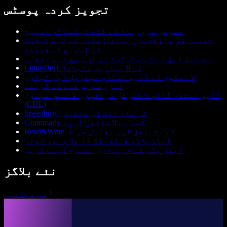
تجویز کردہ پوسٹس
خصوصی ضروریات کے لئے ٹیکسٹ ٹو اسپیچ
تعلیم کو بااختیار بنانا: طلبہ کے لیے ٹیکسٹ
ٹو اسپیچ کے فوائد
ای ایل ایل کے لیے ٹیکسٹ ٹو اسپیچ: اہم باتیں
LingoDeer کے 6 بہترین متبادل
لا اسکول کے آڈیو اسٹڈی میٹریل اور تیاری
تیزی سے پڑھنے کے طریقے
آڈیو اسٹڈی گائیڈ: کمرشل ڈرائیور لائسنس مینول
(CDL)
Speechify کی عام املا کی غلطیاں
Grammarly کے لیے 9 ساتھی ایپس
Read&Write کے متبادل اور مقابل حریف
ایگزیکٹو فنکشننگ کا علاج اور ٹولز
ایپل بکس کی خریداری منسوخ کیسے کریں
نئے بلاگز
سب دیکھیں