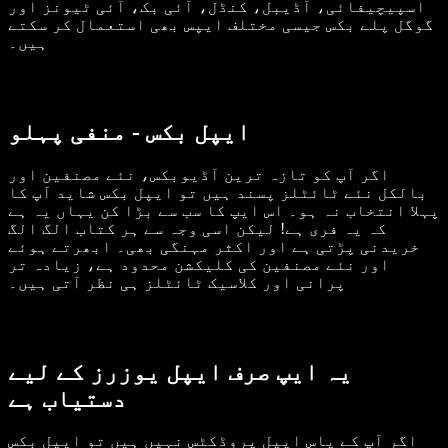
اسپیچیفائی، آڈیبل، کنڈل، آئی بک، آئی ٹیونز اور
گوگل پلے بکس جیسی مختلف ایپس بھی استعمال کر سکتے
ہیں۔
ایپل بکس - منفی پہلو
اگر آپ کو تازہ ترین آڈیوبکس، نئے مصنفین اور
بالکل نئے ٹائٹلز پسند ہیں تو ایپل بکس شاید آپ کا
پہلا انتخاب نہ ہو۔ اس ایپ کا سب سے بڑا کن یہاں یہ ہے
کہ یہ فری ہے! لیکن اسی وجہ سے ہر کتاب الگ الگ
خریدنی پڑتی ہے اور اکثر مہنگی بھی۔ ابھرتے ہوئے
اور نئے مصنفین کی کلیکشن محدود ہے، زیادہ تر
پرانی اور کلاسیک ٹائٹلز ہی نظر آتی ہیں۔
یہ ایپ صرف ایپل یوزرز کے لیے
دستیاب ہے
اگر آپ کے پاس ایپل پروڈکٹس نہیں ہیں تو ایپل بکس