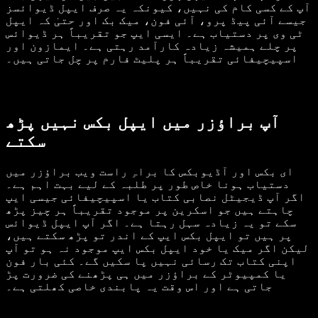
آپ کے کسی کام کی نہیں، کیونکہ یہ صرف ایپل ڈیوائسز
جیسے آئی پیڈ پرو، آئی فون، میک بک اور حتیٰ کہ ایپل
ٹی وی پر دستیاب ہے۔ ایسی ایپ جو تقریباً ہر ڈیوائس
پر چلے ہمیشہ زیادہ کارآمد رہتی ہے۔ ایمازون اور
اسپیچیفائی تقریباً ہر پلیٹ فارم پر چل جاتی ہیں۔
آپ براؤزر میں ایپل بکس نہیں پڑھ
سکتے
ای بکس اور آڈیوبکس کا براہِ راست ویب براؤزر میں
دستیاب ہونا خاص طور پر طلبہ کے لیے بہت اہم ہے۔
اگر آپ ڈیجیٹل نصابی کتاب یا اسپیچیفائی جیسی ایپ
چاہتے ہیں جو اسکرین پر موجود تقریباً ہر چیز پڑھ
سکے تو یہ زیادہ سہل رہتا ہے۔ اگر آپ ایپل ڈیوائس
پر ہیں تو ایپل بکس ایپ کے اندر تو پڑھ سکتے ہیں،
لیکن اگر میک یا خود ایپل بکس ایپ موجود نہ ہو تو آپ
اپنی کتاب تک رسائی نہیں پا سکیں گے۔ کئی بار فون
یا کمپیوٹر کے براؤزر میں ہی پڑھنے کی ضرورت پڑ
جاتی ہے اور اس وقت یہ پابندی خاصی کھلتی ہے۔