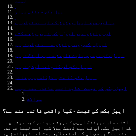
نہیں
ایپل بکس - منفی پہلو
یہ ایپ صرف ایپل یوزرز کے لیے دستیاب ہے
آپ براؤزر میں ایپل بکس نہیں پڑھ سکتے
ایپل بکس ویب براؤزر سے دستیاب نہیں
ایپل بکس دوسری پلیٹ فارمز سے ہم آہنگ نہیں
ایپل بکس آپ کا واحد آپشن نہیں
ایپل بکس کا متبادل: اسپیچیفائی
ایپل بکس کی قیمت - شاید اتنی فائدہ مند نہیں
سوالات
ایپل بکس کی قیمت - کیا واقعی فائدہ مند ہے؟
اتنے سارے ریڈنگ ایپس کے ہوتے ہوئے، کیسے پتہ چلے
کہ ایپل بکس آپ کے لیے ٹھیک ہے؟ کیا اسے لینا فائدہ
مند ہے؟ یہ سب آپ کے استعمال، بجٹ اور ڈیوائسز پر