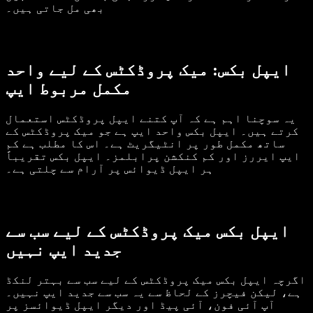
بھی مل جاتی ہیں۔
ایپل بکس: میک پروڈکٹس کے لیے واحد
مکمل مربوط ایپ
یہ سوچنا اہم ہے کہ آپ کتنے ایپل پروڈکٹس استعمال
کرتے ہیں۔ ایپل بکس واحد ایپ ہے جو میک پروڈکٹس کے
ساتھ مکمل طور پر انٹیگریٹ ہے۔ اس کا مطلب ہے کم
ایپ ایررز اور کم کنکشن پرابلمز۔ ایپل بکس تقریباً
ہر ایپل ڈیوائس پر آرام سے چلتی ہے۔
ایپل بکس میک پروڈکٹس کے لیے سب سے
جدید ایپ نہیں
اگرچہ ایپل بکس میک پروڈکٹس کے لیے سب سے بہتر لنکڈ
ہے، لیکن فیچرز کے لحاظ سے یہ سب سے جدید ایپ نہیں۔
آپ آئی فون، آئی پیڈ اور دیگر ایپل ڈیوائسز پر