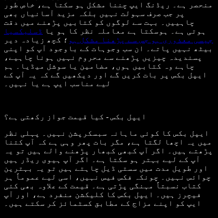
منحصر ہے۔ ریڈنگ ایپ چننا مشکل ہو سکتا ہے، خاص طور
پر جب صرف سہولت نہیں بلکہ مزید آسانیاں بھی
چاہییں۔ بہت سے لوگوں کو کتابیں پڑھنے میں دقت
ہوتی ہے۔ ہوسکتا ہے معاملہ نظر کا ہو یا
ڈسلیکسیا
جیسی معذوری ہو جس سے پڑھنا مشکل ہو
؛ کچھ زیادہ دیر
بیٹھ نہیں پاتے۔ ان سب وجوہات کے باوجود آپ کو اپنی
پسندیدہ چیزیں پڑھنے سے محروم نہیں ہونا چاہیے،
چاہے وہ کتابیں ہوں، مضامین یا سوشل میڈیا۔ ہم
ایپل بکس پر بات کریں گے اور دیکھیں گے کہ یہ آپ کے
لیے مناسب ایپ ہے یا نہیں۔
ایپل بکس - کیا قیمت جواز رکھتی ہے؟
ایپل بکس کا کوئی ماہانہ سبسکرپشن نہیں۔ پہلی نظر
میں یہ اچھا لگتا ہے، مگر بات پھر وہی ہے کہ آپ کتنا
پڑھتے ہیں۔ اگر آپ کبھی کبھار پڑھنے والے ہیں تو یہ
آپ کے لیے بہتر ہو سکتا ہے۔ اگر آپ ہیوی ریڈر ہیں
اور طویل مدت میں سستی ڈیل چاہتے ہیں تو یہ بہترین
چوائس نہیں۔ چونکہ فکس فیس نہیں، اسی لیے عموماً ہر
کتاب نسبتاً مہنگی پڑتی ہے۔ قیمت کے علاوہ بھی کئی
فیچرز ہیں۔ ایپل بکس کا کلیکشن منفرد ہے، اور آپ
ایپ کو اپنے مزاج کے مطابق کسٹمائز کر سکتے ہیں۔