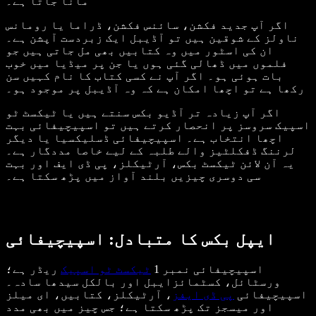
مانا جاتا ہے۔
اگر آپ جدید فکشن، سائنس فکشن، ڈراما یا رومانس
ناولز کے شوقین ہیں تو آڈیبل ایک زبردست آپشن ہے۔
ان کی اسٹور میں وہ کتابیں بھی مل جاتی ہیں جو
فلموں میں ڈھالی گئی ہوں یا جن پر میڈیا میں خوب
بات ہوئی ہو۔ اگر آپ نے کسی کتاب کا نام کہیں سن
رکھا ہے تو اچھا امکان ہے کہ وہ آڈیبل پر موجود ہو۔
اگر آپ زیادہ تر آڈیو بکس سنتے ہیں یا ٹیکسٹ ٹو
اسپیک سروسز پر انحصار کرتے ہیں تو اسپیچیفائی بہت
اچھا انتخاب ہے۔ اسپیچیفائی ڈسلیکسیا یا دیگر
لرننگ ڈفکلٹیز والے طلبہ کے لیے خاصا مددگار ہے۔
یہ آن لائن ٹیکسٹ بکس، آرٹیکلز، پی ڈی ایف اور بہت
سی دوسری چیزیں بلند آواز میں پڑھ سکتا ہے۔
ایپل بکس کا متبادل: اسپیچیفائی
اسپیچیفائی نمبر 1
ٹیکسٹ ٹو اسپیک
ریڈر ہے؛
ورسٹائل، کسٹمائزایبل اور بالکل سیدھا سادہ۔
اسپیچیفائی
پی ڈی ایفز
، آرٹیکلز، کتابیں، ای میلز
اور میسجز تک پڑھ سکتا ہے؛ جس چیز میں بھی مدد