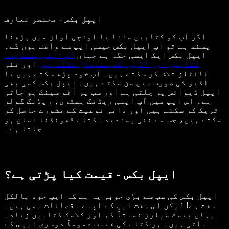
ایپل بکس - مختصر تعارف
اگر آپ کو کتابیں سننا یا اونچی آواز میں پڑھنا
پسند ہے تو آپ ایپل بکس جیسی ایپ سے واقف ہوں گے۔
ایپل بکس ایک ایسی جگہ ہے جہاں
آپ اپنی پسندیدہ
کتابیں اور آڈیو بکس سنبھال سکتے ہیں
اور نئی
ٹائٹلز تلاش کر سکتے ہیں۔ آپ خود پڑھ سکتے ہیں یا
آڈیو کی صورت میں سن سکتے ہیں۔ ایپل بکس کسی بھی
ایپل ڈیوائس پر چلتی ہے اور سب پر آٹو سینک ہو جاتی
ہے۔ اس ایپ میں آپ اپنی ریڈنگ ہسٹری، ریڈنگ گولز
ٹریک کر سکتے ہیں اور ذاتی نوعیت کے مشورے حاصل کر
سکتے ہیں، جس سے نئی پسندیدہ کتاب ڈھونڈنا آسان ہو
جاتا ہے۔
ایپل بکس - قیمت کیا پڑتی ہے؟
ایپل بکس کی سب سے بڑی خوبی یہ ہے کہ ایپ خود بالکل
مفت ہے! لیکن اس مفت ایپ کے اپنے نقصانات بھی ہیں۔
یہاں بیسٹ سیلرز نسبتاً کم اور کلاسک کتابیں زیادہ
ملتی ہیں۔ ہر کتاب کی قیمت عموماً دوسری ایپس کے