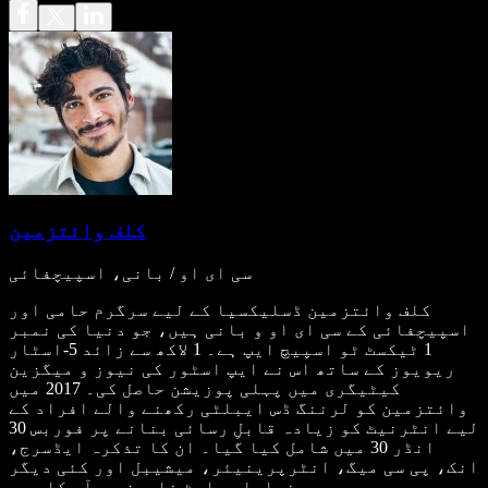
کلف وائتزمین
سی ای او / بانی، اسپیچفائی
کلف وائتزمین ڈسلیکسیا کے لیے سرگرم حامی اور
اسپیچفائی کے سی ای او و بانی ہیں، جو دنیا کی نمبر
1 ٹیکسٹ ٹو اسپیچ ایپ ہے۔ 1 لاکھ سے زائد 5-اسٹار
ریویوز کے ساتھ اس نے ایپ اسٹور کی نیوز و میگزین
کیٹیگری میں پہلی پوزیشن حاصل کی۔ 2017 میں
وائتزمین کو لرننگ ڈس ایبلٹی رکھنے والے افراد کے
لیے انٹرنیٹ کو زیادہ قابلِ رسائی بنانے پر فوربس 30
انڈر 30 میں شامل کیا گیا۔ ان کا تذکرہ ایڈسرج،
انک، پی سی میگ، انٹرپرینیئر، میشیبل اور کئی دیگر
نمایاں پلیٹ فارمز پر آ چکا ہے۔