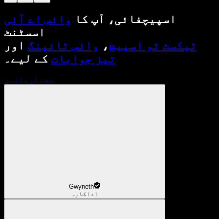
اسپیچفائی، آپ کا
وائس اے آئی
اسسٹنٹ
ٹیکسٹ ٹو اسپیچ
،
وائس ٹائپنگ
اور
تیز جوابات
کے لیے۔
مفت آزمائیں
Gwyneth
اداکارہ