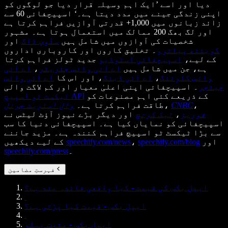
دیا اور اسے ’ایک اہم وسیلہ قرار دیا جو لوگوں کو
اپنی زندگی جینے میں مدد دیتا ہے۔‘ اسپیچفائی 60 سے
زائد زبانوں میں 1,000+ قدرتی آوازیں فراہم کرتا ہے
اور لگ بھگ 200 ممالک میں استعمال ہوتا ہے۔ مشہور
شخصیات کی آوازوں میں شامل ہیں
سنُوپ ڈاگ
اور
گوینتھ پیلٹرو
۔ تخلیق کاروں اور کاروباری اداروں
کے لیے،
اسپیچفائی اسٹوڈیو
جدید ٹولز فراہم کرتا
ہے، جن میں شامل ہیں
اے آئی وائس جنریٹر
،
اے آئی
وائس کلوننگ
،
اے آئی ڈبنگ
، اور اس کا
اے آئی وائس
چینجر
۔ اسپیچفائی اپنی اعلیٰ معیار اور کم لاگت والی
کے ذریعے کئی اہم مصنوعات کو
ٹیکسٹ ٹو اسپیچ API
،
CNBC
،
طاقت فراہم کرتا ہے۔
وال اسٹریٹ جرنل
فوربز
،
ٹیک کرنچ
اور دیگر بڑے نیوز آؤٹ لیٹس نے
اسپیچفائی کو نمایاں کیا ہے۔ اسپیچفائی دنیا کا سب
سے بڑا ٹیکسٹ ٹو اسپیچ فراہم کنندہ ہے۔ مزید جاننے
اور
speechify.com/blog
،
speechify.com/news
کے لیے دیکھیں
۔
speechify.com/press
فہرستِ مضامین
ایپل بکس کی قیمت - کیا واقعی فائدہ مند ہے؟
ایپل بکس - قیمت کیا پڑتی ہے؟
ایپل بکس - مثبت پہلو