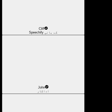
Cliff
Speechify کے بانی
John
اداکار