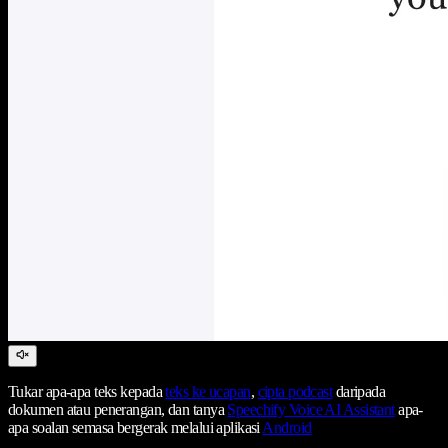
Tukar apa-apa teks kepada
teks ke ucapan
,
cipta podcast
daripada
dokumen atau penerangan, dan tanya
Speechify Voice AI Assistant
apa-
apa soalan semasa bergerak melalui aplikasi
Android