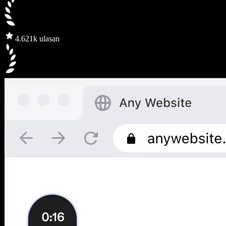
4.6
21k ulasan