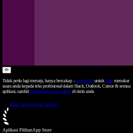
Tidak perlu lagi menaip, hanya bercakap –
Speechify
untuk
Mac
menukar
suara anda kepada teks profesional dalam Slack, Outlook, Cursor & semua
aplikasi, sambil
membacakan apa sahaja
di skrin anda
Muat Turun untuk macOS
Aplikasi Pilihan
App Store