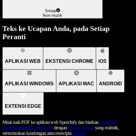
Snoop
Ikon muzik
Teks ke Ucapan Anda, pada Setiap
Peranti
APLIKASI WEB
EKSTENSI CHROME
iOS
APLIKASI WINDOWS
APLIKASI MAC
ANDROID
EXTENSI EDGE
Muat naik PDF ke aplikasi web Speechify dan biarkan
Speechify
membacakannya untuk anda
dengan
teks ke ucapan
yang realistik,
merumuskan kandungan atau mencipta
podcast