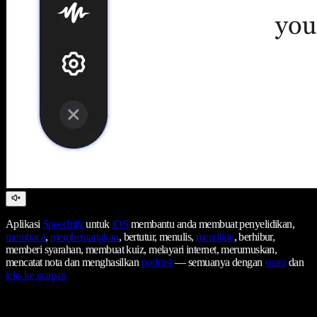
Aplikasi
Speechify
untuk
iOS
membantu anda membuat penyelidikan,
membaca
,
membentangkan
, bertutur, menulis,
mendikte
, berhibur,
memberi syarahan, membuat kuiz, melayari internet, merumuskan,
mencatat nota dan menghasilkan
podcast
— semuanya dengan
suara
dan
teks ke ucapan