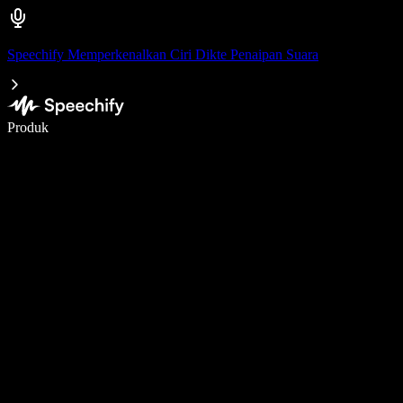
Speechify Memperkenalkan Ciri Dikte Penaipan Suara
Tulis 5× lebih pantas dengan menaip menggunakan suara
Produk
Ketahui Lebih Lanjut