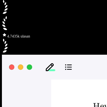
4.7
435k ulasan