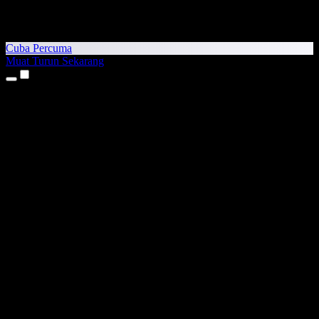
Cuba Percuma
Muat Turun Sekarang
Produk
Teks kepada Pertuturan
Aplikasi iPhone & iPad
Aplikasi Android
Sambungan Chrome
Sambungan Edge
Aplikasi Web
Aplikasi Mac
Aplikasi Windows