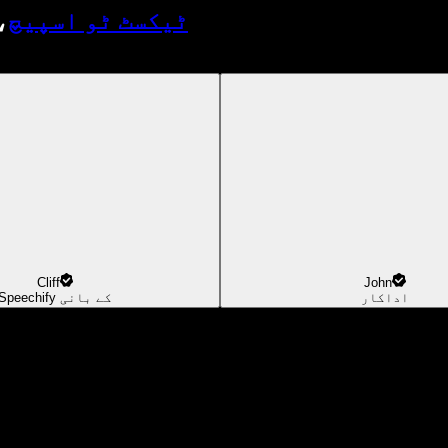
ٹیکسٹ ٹو اسپیچ
،
Cliff
John
اداکار
Speechify کے بانی