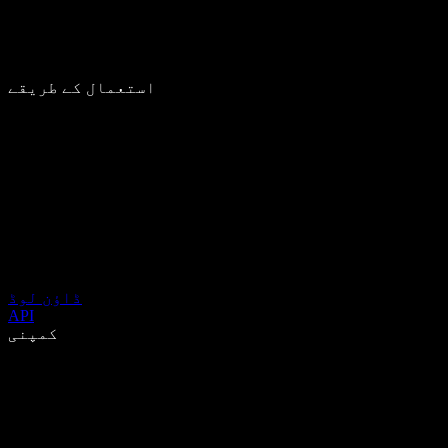
استعمال کے طریقے
ڈاؤن لوڈ
API
کمپنی