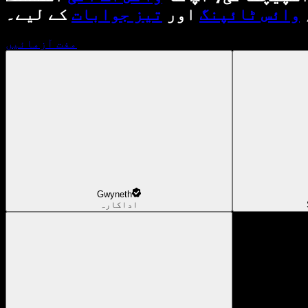
وائس ٹائپنگ
اور
تیز جوابات
کے لیے۔
مفت آزمائیں
Gwyneth
اداکارہ