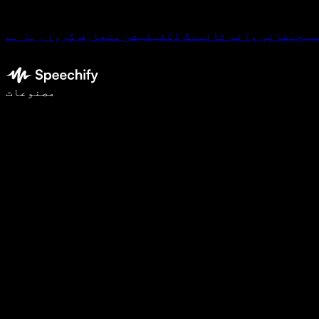
پیچیفائی وائس ٹائپنگ ڈکٹیٹیشن متعارف کروا رہا ہے
وائس ٹائپنگ کے ساتھ 5 گنا تیزی سے لکھیں
مصنوعات
مزید جانیں