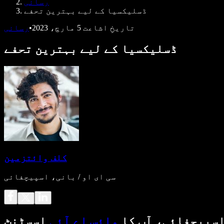
رسائی
ڈسلیکسیا کے لیے بہترین تحفے
تاریخِ اشاعت
5 مارچ، 2023
•
رسائی
ڈسلیکسیا کے لیے بہترین تحفے
کلف وائتزمین
سی ای او / بانی، اسپیچفائی
سپیچفائی، آپ کا
وائس اے آئی
اسسٹنٹ