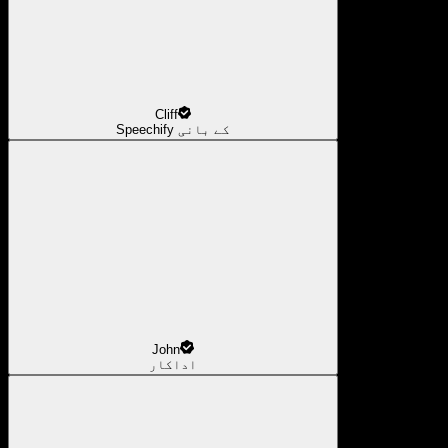
Cliff
Speechify کے بانی
John
اداکار