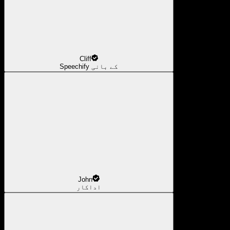
Cliff
Speechify کے بانی
John
اداکار