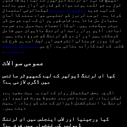
ٹول ہے جو لکھے ہوئے مواد کو قدرتی آواز میں بدلنے
کے لیے جدید
ٹیکسٹ ٹو اسپیچ
ٹیکنالوجی استعمال
کرتا ہے۔ اس سے لرنرز کو تعلیمی مواد سننے کا آسان
متبادل مل جاتا ہے، خاص طور پر ان کے لیے جو سن کر
بہتر سیکھتے ہیں۔ اس کا انضمام بہت سہل ہے، جس سے
اساتذہ آڈیو براہِ راست ای لرننگ ماڈیولز میں شامل
کرسکتے ہیں اور آن دی گو لرننگ کو فروغ دیتے ہیں۔
اس کا یوزر فرینڈلی انٹرفیس اور لچک اسے ہر طرح کے
طلبہ کے لیے کارآمد بناتی ہے۔ آج ہی
اسپیچ فائی مفت
آزماٰئیں
۔
عمومی سوالات
کیا ای لرننگ ڈیولپر کے لیے کمپیوٹر سائنس
میں ڈگری لازمی ہے؟
اگرچہ بعض ٹیکنیکل رولز کے لیے یہ بہت مفید ہے،
لیکن زیادہ تر عہدے تجربے، مضبوط پورٹ فولیو، اور
لرننگ یا انسٹرکشنل ڈیزائن کے علم کو زیادہ اہمیت
دیتے ہیں۔
کیا ورجینیا اور لاس اینجلس میں ای لرننگ
ڈیولپر کی تنخواہ میں فرق ہے؟