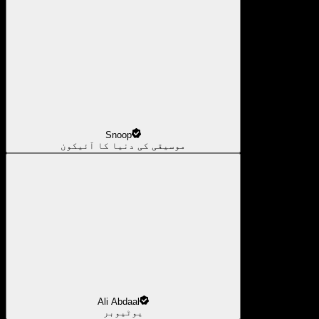
Snoop
موسیقی کی دنیا کا آئیکون
Ali Abdaal
یوٹیوبر