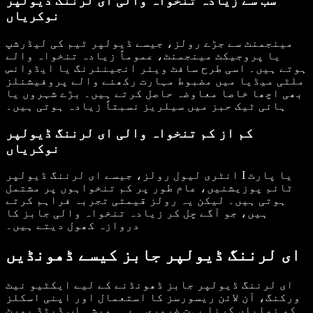
سب سے زیادہ تنخواہ والی ای لرننگ ڈیولپر
نوکریاں
مینجمنٹ سے جڑے رولز، جیسے ڈیولپر ٹیم کی لیڈرشپ
یا پروجیکٹ مینجمنٹ، عموماً زیادہ تنخواہ والے
ہوتے ہیں۔ اسی طرح سافٹ ویئر انجینئرنگ یا ایڈوانس
ملٹی میڈیا میں مضبوط مہارت رکھنے والے پروفیشنلز
بھی اچھا خاصا معاوضہ حاصل کرتے ہیں۔ بڑے شہروں یا
ہائی ٹیک حبز میں سیلریز نسبتاً زیادہ ہوتی ہیں۔
کم از کم تنخواہ والی ای لرننگ ڈیولپر
نوکریاں
انٹری لیول رولز، جیسے ای لرننگ ڈیولپر I یا پارٹ
ٹائم پوزیشنیں، عام طور پر کم تنخواہوں پر مشتمل
ہوتی ہیں۔ لیکن یہ رولز قیمتی تجربہ فراہم کرتے
ہیں، جو آگے چل کر زیادہ تنخواہ والی جابز کا
دروازہ کھول دیتے ہیں۔
ای لرننگ ڈیولپر جابز کیسے ڈھونڈیں
ای لرننگ ڈیولپر جابز ڈھونڈنے کے لیے ایکٹیو نیٹ
ورکنگ، آن لائن ریسورسز کا استعمال اور اپنی اسکلز
کو نمایاں کرنا بہت ضروری ہے۔ ہمیشہ اپ ڈیٹڈ پورٹ