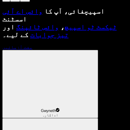
اسپیچفائی، آپ کا
وائس اے آئی
اسسٹنٹ
ٹیکسٹ ٹو اسپیچ
،
وائس ٹائپنگ
اور
تیز جوابات
کے لیے۔
مفت آزمائیں
Gwyneth
اداکارہ