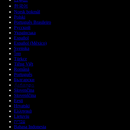
한국어
Norsk bokmål
Polski
Português Brasileiro
Русский
Українська
Español
Español (México)
Svenska
ไทย
Türkçe
Tiếng Việt
Română
Português
Български
ქართული
Slovenčina
Slovenščina
Eesti
Hrvatski
Ελληνικά
Lietuvių
עברית
Bahasa Indonesia