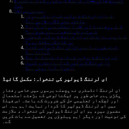
اسپیچ فائی — ای لرننگ ڈیولپرز کے لیے نمبر 1
ٹول
عمومی سوالات
کیا ای لرننگ ڈیولپر کے لیے کمپیوٹر
سائنس میں ڈگری لازمی ہے؟
کیا ورجینیا اور لاس اینجلس میں ای لرننگ
ڈیولپر کی تنخواہ میں فرق ہے؟
کیا میں پارٹ ٹائم ای لرننگ ڈیولپر کے طور
پر کام کر سکتا ہوں؟
کیلیفورنیا میں ای لرننگ ڈیولپر کتنا
کماتا ہے؟
ای لرننگ ڈیولپر کے لیے اہلیت کیا ہے؟
ای لرننگ ڈیولپر کے لیے انٹری لیول
تنخواہ کیا ہوتی ہے؟
ای لرننگ ڈیولپر کی تنخواہ: مکمل گائیڈ
ای لرننگ انڈسٹری نے پچھلے برسوں میں خاصی رفتار
پکڑی ہے، خاص طور پر ٹیکنالوجی کے بڑھتے استعمال
اور لچکدار تعلیمی حل کی ضرورت کے باعث۔ اس فیلڈ
میں ای لرننگ ڈیولپر کا کردار نہایت اہم ہے۔ اس
مضمون میں، ہم ای لرننگ ڈیولپر کی تنخواہ، ملازمت
کی نوعیت اور دیگر اہم پہلوؤں پر تفصیل سے بات کریں
گے۔