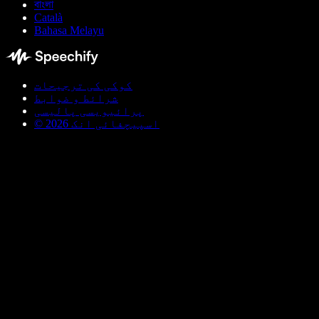
বাংলা
Català
Bahasa Melayu
کوکی کی ترجیحات
شرائط و ضوابط
پرائیویسی پالیسی
© اسپیچفائی انک 2026