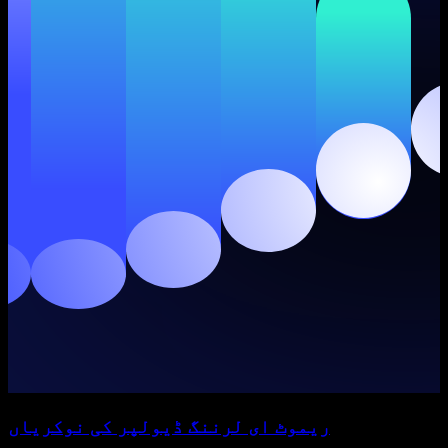
ریموٹ ای لرننگ ڈیولپر کی نوکریاں