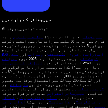
اسپیچفائی کے بارے میں
#1 ٹیکسٹ ٹو اسپیچ ریڈر
اسپیچفائی
دنیا کا سب سے بڑا
ٹیکسٹ ٹو اسپیچ
پلیٹ
فارم ہے، جس پر 50 ملین سے زائد صارفین اعتماد کرتے
ہیں اور 5 لاکھ سے زیادہ پانچ ستارہ ریویوز کے ذریعے
اس کی خدمات کو سراہا گیا ہے۔ یہ ٹیکسٹ ٹو اسپیچ
اینڈرائیڈ
،
کروم ایکسٹینشن
،
ویب ایپ
اور
میک
،
iOS
ڈیسک ٹاپ
ایپس میں دستیاب ہے۔ 2025 میں،
ایپل نے
WWDC پر
اسپیچفائی کو معزز
ایپل ڈیزائن ایوارڈ
دیا اور اسے ’ایک اہم وسیلہ قرار دیا جو لوگوں کو
اپنی زندگی جینے میں مدد دیتا ہے۔‘ اسپیچفائی 60 سے
زائد زبانوں میں 1,000+ قدرتی آوازیں فراہم کرتا ہے
اور لگ بھگ 200 ممالک میں استعمال ہوتا ہے۔ مشہور
شخصیات کی آوازوں میں شامل ہیں
سنُوپ ڈاگ
اور
گوینتھ پیلٹرو
۔ تخلیق کاروں اور کاروباری اداروں
کے لیے،
اسپیچفائی اسٹوڈیو
جدید ٹولز فراہم کرتا
ہے، جن میں شامل ہیں
اے آئی وائس جنریٹر
،
اے آئی
وائس کلوننگ
،
اے آئی ڈبنگ
، اور اس کا
اے آئی وائس
چینجر
۔ اسپیچفائی اپنی اعلیٰ معیار اور کم لاگت والی