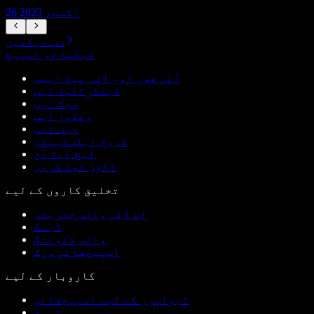
26 اگست، 2023
سب دیکھیں
ٹیکسٹ ٹو اسپیچ
آئی فون اور آئی پیڈ ایپس
اینڈرائیڈ ایپ
میک ایپ
ونڈوز ایپ
ویب ایپ
کروم ایکسٹینشن
ایج ایڈ آن
ڈاؤن لوڈ کریں
تخلیق کاروں کے لیے
اے آئی وائس جنریٹر
ڈبنگ
وائس کلوننگ
اسپیچفائی ورک
کاروبار کے لیے
ڈیولپرز کے لیے اسپیچفائی
ٹیمز