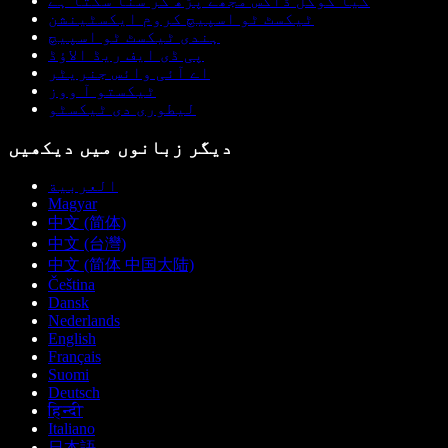
کیا گوگل ڈاکس مجھے پڑھ کر سنا سکتا ہے
ٹیکسٹ ٹو اسپیچ کروم ایکسٹینشن
ہندی ٹیکسٹ ٹو اسپیچ
پی ڈی ایف ریڈ الاؤڈ
اے آئی وائس جنریٹر
ٹیکستو آ ووز
لیطوری دی ٹیکسٹو
دیگر زبانوں میں دیکھیں
العربية
Magyar
中文 (简体)
中文 (台灣)
中文 (简体 中国大陆)
Čeština
Dansk
Nederlands
English
Français
Suomi
Deutsch
हिन्दी
Italiano
日本語