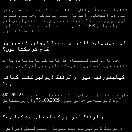
تنخواہ عموماً رہائش کے اخراجات کے حساب سے طے ہوتی
ہے۔ لاس اینجلس، ایک بڑا شہر ہونے کی وجہ سے، عمومی
طور پر ورجینیا کے مقابلے میں زیادہ تنخواہیں آفر
کرتا ہے۔ درست اعداد و شمار کے لیے HR یا سیلری
ٹولز چیک کریں۔
کیا میں پارٹ ٹائم ای لرننگ ڈیولپر کے طور پر
کام کر سکتا ہوں؟
جی ہاں، کئی کمپنیاں فل ٹائم کے ساتھ ساتھ پارٹ
ٹائم، فری لانس اور کنٹریکٹ جابز بھی آفر کرتی ہیں۔
کیلیفورنیا میں ای لرننگ ڈیولپر کتنا کماتا
ہے؟
$62,200 25واں پرسنٹائل ہے، اس سے کم تنخواہیں عموماً
آؤٹ لائر سمجھی جاتی ہیں۔ $103,200 75واں پرسنٹائل
ہے۔
ای لرننگ ڈیولپر کے لیے اہلیت کیا ہے؟
ای لرننگ ڈیولپر کے لیے عموماً انسٹرکشنل ڈیزائن،