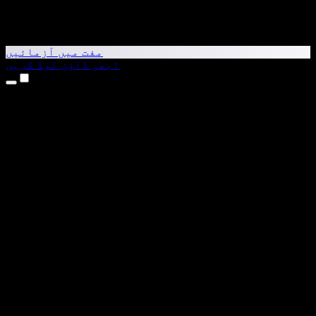
مفت میں آزمائیں
ابھی ڈاؤن لوڈ کریں
مصنوعات
متن کو آواز میں بدلیں
iPhone اور iPad ایپس
Android ایپ
Chrome ایکسٹینشن
Edge ایکسٹینشن
ویب ایپ
Mac ایپ