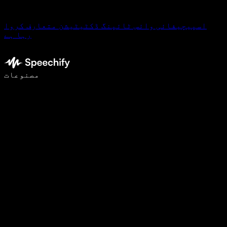
اسپیچیفائی وائس ٹائپنگ ڈکٹیٹیشن متعارف کروا
رہا ہے
وائس ٹائپنگ کے ساتھ 5 گنا تیزی سے لکھیں
مصنوعات
مزید جانیں