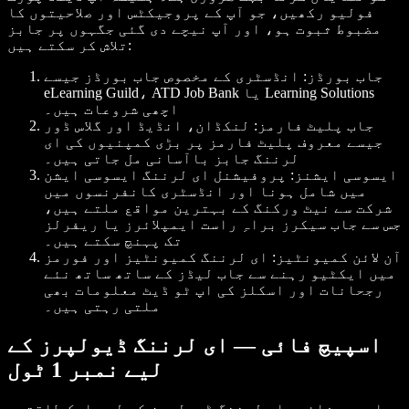
فولیو رکھیں، جو آپ کے پروجیکٹس اور صلاحیتوں کا
مضبوط ثبوت ہو، اور آپ نیچے دی گئی جگہوں پر جابز
تلاش کر سکتے ہیں:
جاب بورڈز: انڈسٹری کے مخصوص جاب بورڈز جیسے
eLearning Guild، ATD Job Bank یا Learning Solutions
اچھی شروعات ہیں۔
جاب پلیٹ فارمز: لنکڈان، انڈیڈ اور گلاس ڈور
جیسے معروف پلیٹ فارمز پر بڑی کمپنیوں کی ای
لرننگ جابز باآسانی مل جاتی ہیں۔
ایسوسی ایشنز: پروفیشنل ای لرننگ ایسوسی ایشن
میں شامل ہونا اور انڈسٹری کانفرنسوں میں
شرکت سے نیٹ ورکنگ کے بہترین مواقع ملتے ہیں،
جس سے جاب سیکرز براہِ راست ایمپلائرز یا ریفرلز
تک پہنچ سکتے ہیں۔
آن لائن کمیونٹیز: ای لرننگ کمیونٹیز اور فورمز
میں ایکٹیو رہنے سے جاب لیڈز کے ساتھ ساتھ نئے
رجحانات اور اسکلز کی اپ ٹو ڈیٹ معلومات بھی
ملتی رہتی ہیں۔
اسپیچ فائی — ای لرننگ ڈیولپرز کے
لیے نمبر 1 ٹول
اسپیچ فائی، ای لرننگ ڈیولپرز کے لیے ایک طاقتور