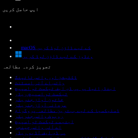
ایپ حاصل کریں
macOS کے لیے ڈاؤن لوڈ کریں
ونڈوز کے لیے ڈاؤن لوڈ کریں
تجویز کردہ مطالعہ
ڈکٹیشن اور وائس ٹائپنگ
وائس اے آئی اسسٹنٹ
اینڈرائیڈ پر پی ڈی ایف ٹیکسٹ ٹو اسپیچ
ٹیکسٹ ٹو اسپیچ ریڈر
خاتون آواز جنریٹر
مردانہ آواز جنریٹر
ڈسلیکسیا کے لیے بہترین مطالعہ پروگرام
روبوٹ وائس جنریٹر
اینیمے ٹیکسٹ ٹو اسپیچ
اے آئی وائس چینجر
پی ڈی ایف آڈیو ریڈر