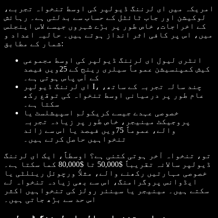
امریکہ میں ای لرننگ ڈیولپر کی اوسط تنخواہ تجربے،
لوکیشن اور جاب ٹائٹل کے حساب سے بدلتی ہے۔ رہائش
کے اخراجات، خاص طور پر بڑے شہروں جیسے لاس اینجلس
میں، اس پر کافی اثر انداز ہوتے ہیں۔ حالیہ اعداد و
شمار کے مطابق:
انٹری لیول ای لرننگ ڈیولپر کی اوسط مجموعی
کیش کمپنسیشن عموماً سیلری رینج کے 25ویں فیصد
کے آس پاس ہوتی ہے۔
ای لرننگ ڈیولپر I، چند سالہ تجربہ کے ساتھ،
عام طور پر درمیانی اوسط تنخواہ کی توقع رکھ
سکتا ہے۔
خصوصی عہدے جیسے کریکولم اسپیشلسٹ یا
پروجیکٹ مینیجر، خاص طور پر زیادہ تجربہ
والے، عموماً 75ویں فیصد یا اس سے زائد
تنخواہیں حاصل کرتے ہیں۔
تو، تنخواہ آخر ہوتی کتنی ہے؟ اوسطاً، ایک ای لرننگ
ڈیولپر سالانہ تقریباً $50,000 تا $80,000 کما سکتا ہے۔
خصوصی مہارتیں رکھنے والے، مثلاً ورچوئل ریئلٹی یا
ایڈوانس پروگرامنگ، اس سے بھی زیادہ تنخواہ لے
سکتے ہیں۔ مینیجر یا سینئر رولز کی تنخواہیں اکثر
اس حد سے بڑھ جاتی ہیں۔