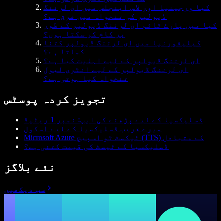
کیا ورجینیا اور لاس اینجلس میں ای لرننگ
ڈیولپر کی تنخواہ میں فرق ہے؟
کیا میں پارٹ ٹائم ای لرننگ ڈیولپر کے طور
پر کام کر سکتا ہوں؟
کیلیفورنیا میں ای لرننگ ڈیولپر کتنا
کماتا ہے؟
ای لرننگ ڈیولپر کے لیے اہلیت کیا ہے؟
ای لرننگ ڈیولپر کے لیے انٹری لیول
تنخواہ کیا ہوتی ہے؟
تجویز کردہ پوسٹس
ڈسلیکسیا کے لیے پڑھنے کی ایپ: نمبر 1 ریٹیڈ
میرے قریب ڈسلیکسیا کے لیے اسکول
Microsoft Azure ٹیکسٹ ٹو اسپیچ (TTS) کے متبادل
ڈسلیکسیا کے ٹیسٹ کی قیمت کتنی ہے؟
نئے بلاگز
سب دیکھیں