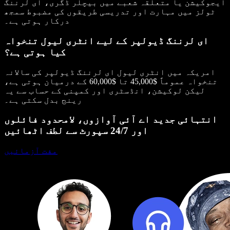
ایجوکیشن یا متعلقہ شعبے میں بیچلر ڈگری، ای لرننگ
ٹولز میں مہارت اور تدریسی طریقوں کی مضبوط سمجھ
درکار ہوتی ہے۔
ای لرننگ ڈیولپر کے لیے انٹری لیول تنخواہ
کیا ہوتی ہے؟
امریکہ میں انٹری لیول ای لرننگ ڈیولپر کی سالانہ
تنخواہ عموماً $45,000 تا $60,000 کے درمیان ہوتی ہے،
لیکن لوکیشن، انڈسٹری اور کمپنی کے حساب سے یہ
رینج بدل سکتی ہے۔
انتہائی جدید اے آئی آوازوں، لامحدود فائلوں
اور 24/7 سپورٹ سے لطف اٹھائیں
مفت آزمائیں