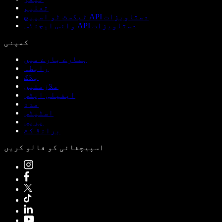
تعلیم
ٹیکسٹ ٹو اسپیچ API دستاویزات
وائس ایجنٹس API دستاویزات
کمپنی
ہمارے بارے میں
رابطہ
بلاگ
ملازمتیں
ایفیلی ایٹس
مدد
اسٹیٹس
پریس
برانڈ کٹ
اسپیچفائی کو فالو کریں