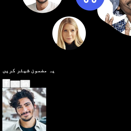
یہ مضمون شیئر کریں