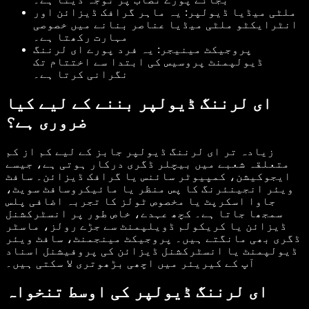
ملٹی میڈیا ڈیولپر: یہ ماہر گرافک ڈیزائن اور
انٹرایکٹو ملٹی میڈیا عناصر بنانے میں خصوصی
مہارت رکھتا ہے۔
پروجیکٹ مینیجر: یہ فرد پورے ای لرننگ
ڈیولپمنٹ پروسیس کی ابتدا سے اختتام تک
نگرانی کرتا ہے۔
ای لرننگ ڈیولپر بننے کے لیے کیا
ضروری ہے؟
زیادہ تر ای لرننگ ڈیولپر جابز کے لیے کم از کم
متعلقہ شعبے میں بیچلر ڈگری درکار ہوتی ہے، جیسے
ایجوکیشن، کمپیوٹر سائنس یا گرافک ڈیزائن۔ سافٹ
ویئر انجینئرنگ کا پس منظر یا مائیکروسافٹ سویٹ،
جاوا اسکرپٹ یا مخصوص ٹولز کا تجربہ اضافی پلس
سمجھا جاتا ہے۔ کچھ عہدے، خاص طور پر انسٹرکشنل
ڈیزائن یا کریکولم ڈویلپمنٹ سے جڑے رولز، ماسٹر
ڈگری بھی مانگتے ہیں۔ پروجیکٹ مینجمنٹ، سافٹ ویئر
ڈیولپمنٹ یا انسٹرکشنل ڈیزائن کی پروفیشنل اسناد
آپ کے کیریئر میں اچھی بڑھوتری لا سکتی ہیں۔
ای لرننگ ڈیولپر کی اوسط تنخواہ