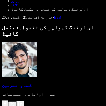
ہوم
ڈویلپرز کے لیے Speechify
B2B
ای لرننگ ڈیولپر کی تنخواہ: مکمل گائیڈ
B2B
•
تاریخِ اشاعت
21 اگست، 2023
ای لرننگ ڈیولپر کی تنخواہ: مکمل
گائیڈ
کلف وائتزمین
سی ای او / بانی، اسپیچفائی