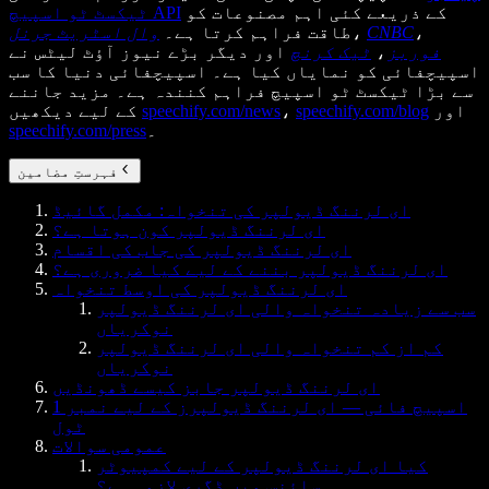
کے ذریعے کئی اہم مصنوعات کو
ٹیکسٹ ٹو اسپیچ API
،
CNBC
،
طاقت فراہم کرتا ہے۔
وال اسٹریٹ جرنل
فوربز
،
ٹیک کرنچ
اور دیگر بڑے نیوز آؤٹ لیٹس نے
اسپیچفائی کو نمایاں کیا ہے۔ اسپیچفائی دنیا کا سب
سے بڑا ٹیکسٹ ٹو اسپیچ فراہم کنندہ ہے۔ مزید جاننے
اور
speechify.com/blog
،
speechify.com/news
کے لیے دیکھیں
۔
speechify.com/press
فہرستِ مضامین
ای لرننگ ڈیولپر کی تنخواہ: مکمل گائیڈ
ای لرننگ ڈیولپر کون ہوتا ہے؟
ای لرننگ ڈیولپر کی جاب کی اقسام
ای لرننگ ڈیولپر بننے کے لیے کیا ضروری ہے؟
ای لرننگ ڈیولپر کی اوسط تنخواہ
سب سے زیادہ تنخواہ والی ای لرننگ ڈیولپر
نوکریاں
کم از کم تنخواہ والی ای لرننگ ڈیولپر
نوکریاں
ای لرننگ ڈیولپر جابز کیسے ڈھونڈیں
اسپیچ فائی — ای لرننگ ڈیولپرز کے لیے نمبر 1
ٹول
عمومی سوالات
کیا ای لرننگ ڈیولپر کے لیے کمپیوٹر
سائنس میں ڈگری لازمی ہے؟