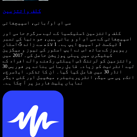
کلف وائتزمین
سی ای او / بانی، اسپیچفائی
کلف وائتزمین ڈسلیکسیا کے لیے سرگرم حامی اور
اسپیچفائی کے سی ای او و بانی ہیں، جو دنیا کی نمبر
1 ٹیکسٹ ٹو اسپیچ ایپ ہے۔ 1 لاکھ سے زائد 5-اسٹار
ریویوز کے ساتھ اس نے ایپ اسٹور کی نیوز و میگزین
کیٹیگری میں پہلی پوزیشن حاصل کی۔ 2017 میں
وائتزمین کو لرننگ ڈس ایبلٹی رکھنے والے افراد کے
لیے انٹرنیٹ کو زیادہ قابلِ رسائی بنانے پر فوربس 30
انڈر 30 میں شامل کیا گیا۔ ان کا تذکرہ ایڈسرج،
انک، پی سی میگ، انٹرپرینیئر، میشیبل اور کئی دیگر
نمایاں پلیٹ فارمز پر آ چکا ہے۔