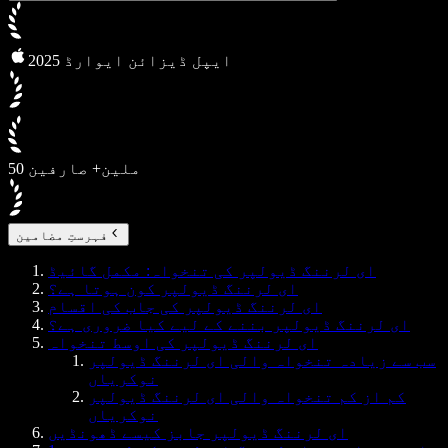
2025 ایپل ڈیزائن ایوارڈ
50 ملین+ صارفین
فہرستِ مضامین
ای لرننگ ڈیولپر کی تنخواہ: مکمل گائیڈ
ای لرننگ ڈیولپر کون ہوتا ہے؟
ای لرننگ ڈیولپر کی جاب کی اقسام
ای لرننگ ڈیولپر بننے کے لیے کیا ضروری ہے؟
ای لرننگ ڈیولپر کی اوسط تنخواہ
سب سے زیادہ تنخواہ والی ای لرننگ ڈیولپر
نوکریاں
کم از کم تنخواہ والی ای لرننگ ڈیولپر
نوکریاں
ای لرننگ ڈیولپر جابز کیسے ڈھونڈیں