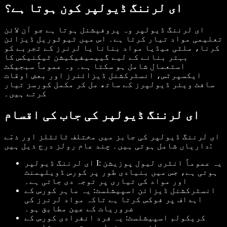
ای لرننگ ڈیولپر کون ہوتا ہے؟
ای لرننگ ڈیولپر وہ پروفیشنل ہوتا ہے جو آن لائن
تعلیمی مواد تیار کرتا ہے۔ اس میں ٹیوٹوریل ڈیزائن
کرنا، ملٹی میڈیا مواد بنانا یا لرنرز کے تجربے کو
بہتر بنانے کے لیے گییمیفیکیشن ٹیکنیکس کا
استعمال شامل ہو سکتا ہے۔ وہ عموماً سبجیکٹ
ایکسپرٹس، انسٹرکشنل ڈیزائنرز اور بعض اوقات
سافٹ ویئر ڈیولپرز کے ساتھ مل کر مکمل کورسز تیار
کرتے ہیں۔
ای لرننگ ڈیولپر کی جاب کی اقسام
ای لرننگ ڈیولپر کی جابز میں مختلف ٹائٹلز اور ذمّے
داریاں شامل ہوتی ہیں۔ چند عام رولز درج ذیل ہیں:
ای لرننگ ڈیولپر I: یہ عموماً انٹری لیول پوزیشن
ہوتی ہے، جس میں بنیادی طور پر کورس ڈویلپمنٹ
اور مواد کی تیاری پر توجہ دی جاتی ہے۔
انسٹرکشنل ڈیزائن اسپیشلسٹ: یہ ماہر کورس کے
اہداف پر فوکس کرتا ہے تاکہ مواد لرنرز کی
ضروریات کے عین مطابق ہو۔
کریکولم اسپیشلسٹ: یہ فرد انفرادی کورس کے
بجائے پورے نصاب پر توجہ دیتا ہے۔