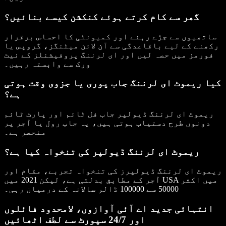
گھر سے کام کرتے ہوئے کنکشن کیسے بنائیں؟
ساتھیوں سے جڑے رہنے اور کمیونٹی کا احساس برقرار
رکھنے کے لیے باقاعدگی سے آن لائن میٹنگز، گروپس یا
فورمز میں حصہ لیں اور ای لرننگ پروفیشنلز کے نیٹ
ورک سے وابستہ رہیں۔
کیا ریموٹ ای لرننگ جاب پوری یا جزوی وقت ہوتی
ہے؟
ریموٹ ای لرننگ ڈیولپر جاب فل ٹائم اور پارٹ ٹائم
دونوں طرح دستیاب ہوتی ہیں، یہ جاب رول یا آجر پر
منحصر ہے۔
ریموٹ ای لرننگ ڈیولپر کی تنخواہ کیا ہے؟
ریموٹ ای لرننگ ڈیولپرز کی تنخواہ تجربے، مقام اور
آجر کے مطابق بدلتی ہے، لیکن 2021 میں USA میں اکثر
50000 سے 100000 ڈالر سالانہ کے درمیان رہی۔
انتہائی جدید اے آئی آوازوں، لامحدود فائلوں
اور 24/7 سپورٹ سے لطف اٹھائیں