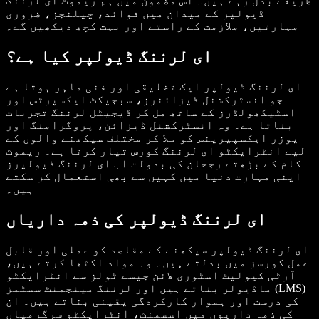
طریقے بدل رہے ہیں۔ اس مضمون میں ہم ریموٹ ای لرننگ
ڈیولپر کے میدان میں فوائد، چیلنجز، ضروری
مہارتیں، ملازمت کے راستے اور بہت کچھ دیکھیں گے۔
ای لرننگ ڈیولپر کیا ہے؟
ای لرننگ ڈیولپر ایک تخلیقی اور فنی ماہر ہوتا ہے
جو انسٹرکشنل ڈیزائنرز، سبجیکٹ ایکسپرٹس اور
اسٹیکھولڈرز کے ساتھ مل کر ڈیجیٹل لرننگ تجربات
بناتا ہے۔ وہ انسٹرکشنل ڈیزائن، پروگرامنگ اور
یوزر ایکسپیرینس کو ملا کر مختلف سیکھنے والوں کے
لیے انٹرایکٹو ای لرننگ کورس تیار کرتا ہے۔ ریموٹ
کام کے بڑھتے رجحان کی بدولت اب ای لرننگ ڈیولپرز
اپنی مہارت دنیا میں کہیں سے بھی استعمال کر سکتے
ہیں۔
ای لرننگ ڈیولپر کی ذمہ داریاں
ای لرننگ ڈیولپر سیکھنے کے مقاصد کو عملی اور قابل
عمل کورسز میں بدلتے ہیں۔ وہ مواد اکٹھا کرتے ہیں،
آرٹی کیولیٹ اسٹوری لائن جیسے ٹولز سے انٹرایکٹو
ماڈیولز بناتے ہیں اور لرننگ مینجمنٹ سسٹمز (LMS)
کی درست اور ہموار کارکردگی یقینی بناتے ہیں۔ ان
کی ذمہ داریوں میں اسسمنٹ، انٹرایکٹو سرگرمیاں