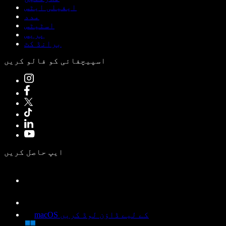
ایفیلی ایٹس
مدد
اسٹیٹس
پریس
برانڈ کٹ
اسپیچفائی کو فالو کریں
ایپ حاصل کریں
macOS کے لیے ڈاؤن لوڈ کریں