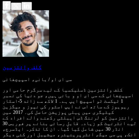
کلف وائتزمین
سی ای او / بانی، اسپیچفائی
کلف وائتزمین ڈسلیکسیا کے لیے سرگرم حامی اور
اسپیچفائی کے سی ای او و بانی ہیں، جو دنیا کی نمبر
1 ٹیکسٹ ٹو اسپیچ ایپ ہے۔ 1 لاکھ سے زائد 5-اسٹار
ریویوز کے ساتھ اس نے ایپ اسٹور کی نیوز و میگزین
کیٹیگری میں پہلی پوزیشن حاصل کی۔ 2017 میں
وائتزمین کو لرننگ ڈس ایبلٹی رکھنے والے افراد کے
لیے انٹرنیٹ کو زیادہ قابلِ رسائی بنانے پر فوربس 30
انڈر 30 میں شامل کیا گیا۔ ان کا تذکرہ ایڈسرج،
انک، پی سی میگ، انٹرپرینیئر، میشیبل اور کئی دیگر