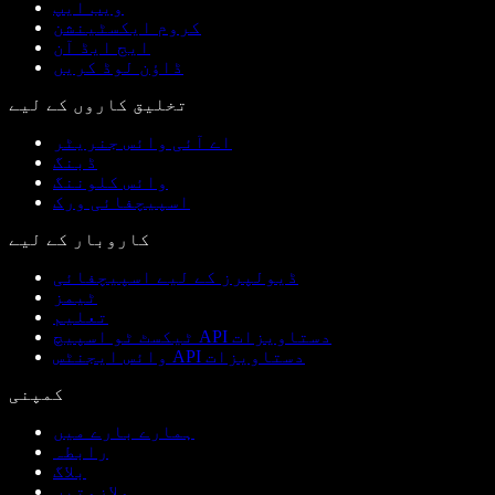
ویب ایپ
کروم ایکسٹینشن
ایج ایڈ آن
ڈاؤن لوڈ کریں
تخلیق کاروں کے لیے
اے آئی وائس جنریٹر
ڈبنگ
وائس کلوننگ
اسپیچفائی ورک
کاروبار کے لیے
ڈیولپرز کے لیے اسپیچفائی
ٹیمز
تعلیم
ٹیکسٹ ٹو اسپیچ API دستاویزات
وائس ایجنٹس API دستاویزات
کمپنی
ہمارے بارے میں
رابطہ
بلاگ
ملازمتیں