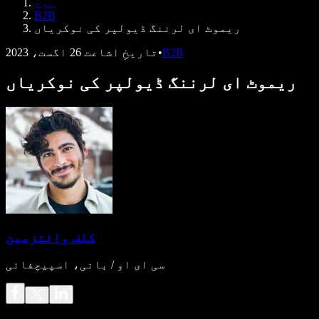
ہوم
ڈویلپرز کے لیے Speechify
B2B
ریموٹ ای لرننگ ڈیولپر کی نوکریاں
B2B
•
تاریخِ اشاعت
26 اگست، 2023
ریموٹ ای لرننگ ڈیولپر کی نوکریاں
کلف وائتزمین
سی ای او / بانی، اسپیچفائی