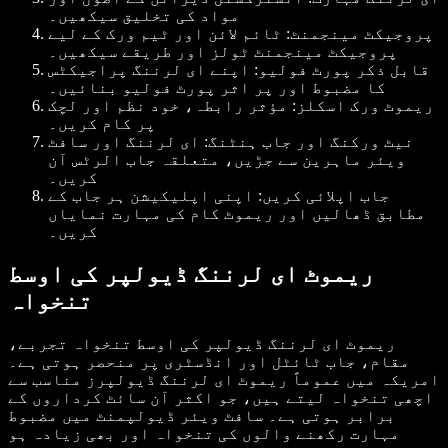
مواد کی تخلیق سیکھیں۔
پروجیکٹ مینجمنٹ: ٹائم لائن اور ٹیم ورک کے لیے
پروجیکٹ مینجمنٹ ٹولز اور طریقے سیکھیں۔
قابل ذکر پورٹ فولیو: اپنے ای لرننگ پراجیکٹس
کا مضبوط اور پر اثر پورٹ فولیو بنائیں۔
ریموٹ ورک اسکلز: مؤثر رابطہ، خود نظم اور لچک
پر کام کریں۔
نیٹ ورکنگ اور جاب ہنٹنگ: ای لرننگ اور سافٹ
ویئر ماہرین سے جڑیں، متعلقہ جاب الرٹس آن
کریں۔
جاب اپلائی کریں: اپنی اپلیکیشن ہر جاب کے
مطابق ڈھالیں اور ریموٹ کام کی مہارت نمایاں
کریں۔
ریموٹ ای لرننگ ڈیولپر کی اوسط
تنخواہ
ریموٹ ای لرننگ ڈیولپر کی اوسط تنخواہ تجربے،
مقام، جاب ٹائٹل اور انڈسٹری پر منحصر ہوتی ہے۔
امریکہ میں عموماً ریموٹ ای لرننگ ڈیولپرز مناسب سے
اچھی تنخواہ لیتے ہیں، جو اکثر آن سائٹ کرداروں کے
برابر ہوتی ہے۔ سافٹ ویئر ڈیولپمنٹ میں مضبوط
مہارت رکھنے والوں کی تنخواہ اور بھی زیادہ ہو