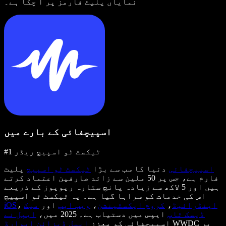
نمایاں پلیٹ فارمز پر آ چکا ہے۔
اسپیچفائی کے بارے میں
#1 ٹیکسٹ ٹو اسپیچ ریڈر
اسپیچفائی
دنیا کا سب سے بڑا
ٹیکسٹ ٹو اسپیچ
پلیٹ
فارم ہے، جس پر 50 ملین سے زائد صارفین اعتماد کرتے
ہیں اور 5 لاکھ سے زیادہ پانچ ستارہ ریویوز کے ذریعے
اس کی خدمات کو سراہا گیا ہے۔ یہ ٹیکسٹ ٹو اسپیچ
اینڈرائیڈ
،
کروم ایکسٹینشن
،
ویب ایپ
اور
میک
،
iOS
ڈیسک ٹاپ
ایپس میں دستیاب ہے۔ 2025 میں،
ایپل نے
WWDC پر
اسپیچفائی کو معزز
ایپل ڈیزائن ایوارڈ