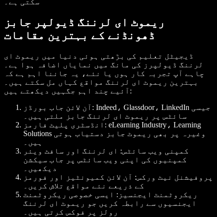
سکتی ہے۔
ریموٹ ای لرننگ ڈیولپر جابز
ڈھونڈنے کے بہترین مقامات
ڈیجیٹل تعلیم کی بڑھتی ہوئی دنیا میں ریموٹ ای
لرننگ ڈیولپرز کی مانگ میں نمایاں اضافہ ہوا ہے۔
چاہے آپ تجربہ کار ہوں یا نئے، یہ جاننا اہم ہے کہ
بہترین ریموٹ ای لرننگ مواقع کہاں مل سکتے ہیں۔
آئیے چند اہم جگہیں دیکھتے ہیں:
آن لائن جاب بورڈز: Indeed، Glassdoor، LinkedIn جیسی
سائٹس پر ریموٹ ای لرننگ جابز ملتی ہیں۔
انڈسٹری پلیٹ فارمز: eLearning Industry، Learning
Solutions وغیرہ پر بھی ریموٹ جابز دستیاب ہوتی
ہیں۔
کمپنی ویب سائٹس: ای لرننگ اور سافٹ ویئر
کمپنیوں کی اپنی ویب سائٹس پر جاب سیکشن
دیکھیں۔
پروفیشنل نیٹ ورکس: آن لائن کمیونٹیز اور فورمز
کے ذریعے نئے مواقع تلاش کریں۔
ریکروٹمنٹ ایجنسیز: ایسی خصوصی ریکروٹمنٹ
ایجنسیوں سے رابطہ کریں جو ریموٹ ای لرننگ
رولز پر فوکس کرتی ہیں۔