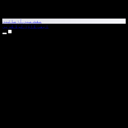
مفت میں آزمائیں
ابھی ڈاؤن لوڈ کریں
مصنوعات
متن کو آواز میں بدلیں
iPhone اور iPad ایپس
Android ایپ
Chrome ایکسٹینشن
Edge ایکسٹینشن
ویب ایپ
Mac ایپ