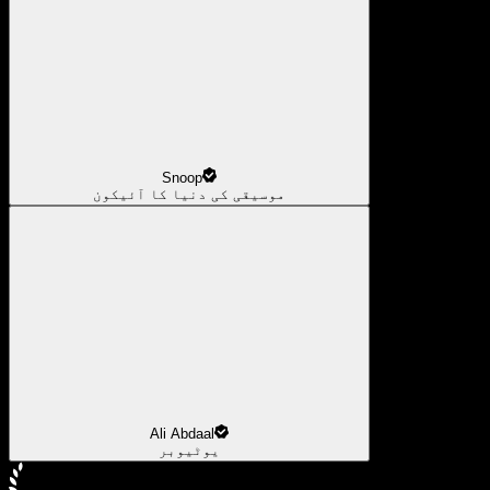
Snoop
موسیقی کی دنیا کا آئیکون
Ali Abdaal
یوٹیوبر