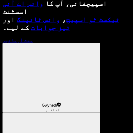
اسپیچفائی، آپ کا
وائس اے آئی
اسسٹنٹ
ٹیکسٹ ٹو اسپیچ
،
وائس ٹائپنگ
اور
تیز جوابات
کے لیے۔
مفت آزمائیں
Gwyneth
اداکارہ