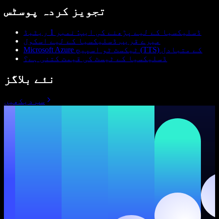
تجویز کردہ پوسٹس
ڈسلیکسیا کے لیے پڑھنے کی ایپ: نمبر 1 ریٹیڈ
میرے قریب ڈسلیکسیا کے لیے اسکول
Microsoft Azure ٹیکسٹ ٹو اسپیچ (TTS) کے متبادل
ڈسلیکسیا کے ٹیسٹ کی قیمت کتنی ہے؟
نئے بلاگز
سب دیکھیں