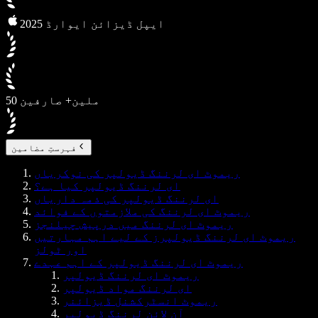
2025 ایپل ڈیزائن ایوارڈ
50 ملین+ صارفین
فہرستِ مضامین
ریموٹ ای لرننگ ڈیولپر کی نوکریاں
ای لرننگ ڈیولپر کیا ہے؟
ای لرننگ ڈیولپر کی ذمہ داریاں
ریموٹ ای لرننگ کی ملازمتوں کے فوائد
ریموٹ ای لرننگ میں درپیش چیلنجز
ریموٹ ای لرننگ ڈیولپرز کے لیے اہم مہارتیں
اور ٹولز
ریموٹ ای لرننگ ڈیولپر کے اہم عہدے
ریموٹ ای لرننگ ڈیولپر
ای لرننگ مواد ڈیولپر
ریموٹ انسٹرکشنل ڈیزائنر
آن لائن لرننگ ڈیولپر