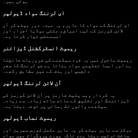
ہوتی ہیں۔
ای لرننگ مواد ڈیولپر
ای لرننگ کے مواد کا ماہر، یہ عہدہ دور بیٹھ کر آن
لائن کورسز کے لیے اسباق، ملٹی میڈیا اجزاء اور
اسسمنٹس تیار کرتا ہے۔
ریموٹ انسٹرکشنل ڈیزائنر
ریموٹ ماحول میں یہ فرد سیکھنے کی ضروریات جانچتا
ہے اور ایسا تعلیمی مواد بناتا ہے جو لرننگ کا سفر
دلچسپ اور ہدف کے عین مطابق رکھے۔
آن لائن لرننگ ڈیولپر
یہ کردار ویب پلیٹ فارمز پر آن لائن کورسز کی
ڈیزائننگ اور تخلیق کے ساتھ ساتھ زیادہ سے زیادہ
سیکھنے والوں تک رسائی پر توجہ دیتا ہے۔
ریموٹ نصاب ڈیولپر
مرکز سے باہر بیٹھ کر یہ ماہر مکمل کورس سیریز اور
ساخت ترتیب دیتا ہے، تاکہ پورے پروگرام میں مواد