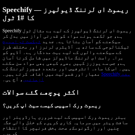
Speechify — ریموٹ ای لرننگ ڈیولپرز
کا #1 ٹول
Speechify ریموٹ ای لرننگ ڈیولپرز کے لیے بے مثال ٹول
ہے، جو لکھے ہوئے مواد کو قدرتی آواز میں بدل کر
سیکھنے کو آسان بناتا ہے۔ جدید
ٹیکسٹ ٹو اسپیچ
ٹیکنالوجی کے ساتھ یہ آڈیٹری لرنرز اور مختلف طرز
کے سیکھنے والوں کے لیے بہت مددگار ہے۔ آڈیو کو
براہ راست ای لرننگ ماڈیولز میں شامل کرنا آسان
ہے، جس سے یوزرز کہیں بھی، کبھی بھی مواد سن سکتے
ہیں۔ اس کا سادہ انٹرفیس اور متعدد فیچرز لرننگ کے
Speechify مفت
معیار اور شمولیت میں اضافہ کرتے ہیں۔
آزمائیں
، آج ہی۔
اکثر پوچھے گئے سوالات
ریموٹ ورک اسپیس کیسے سیٹ اپ کریں؟
بہتر ریموٹ ورک اسپیس کے لیے ضروری ہارڈویئر اور
سافٹ ویئر میں سرمایہ کاری کریں، کم خلل والی جگہ
چنیں اور ارگونومک، صحت بخش فرنیچر کا انتظام
کریں۔