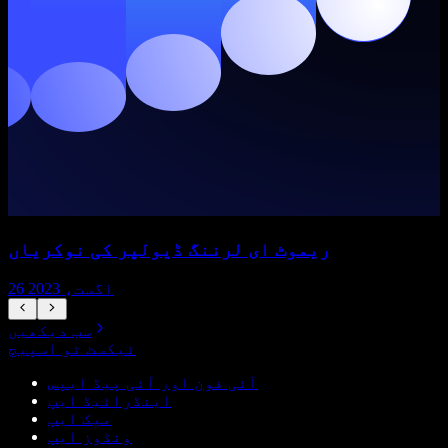
ریموٹ ای لرننگ ڈیولپر کی نوکریاں
26 اگست، 2023
سب دیکھیں
ٹیکسٹ ٹو اسپیچ
آئی فون اور آئی پیڈ ایپس
اینڈرائیڈ ایپ
میک ایپ
ونڈوز ایپ