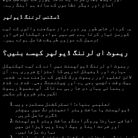
آسان اور دیگر نظاموں کے ساتھ ہم آہنگ رہے۔
ڈسٹنس لرننگ ڈیولپر
یہ کردار خاص طور پر دور دراز سیکھنے والوں کے لیے
کورسز تیار کرتا ہے، جس میں مواد، ٹیکنالوجی اور
ترسیل کے موزوں طریقے شامل ہوتے ہیں۔
ریموٹ ای لرننگ ڈیولپر کیسے بنیں؟
ریموٹ ای لرننگ ڈیولپمنٹ میں آنے کے لیے ٹیکنیکل
مہارت اور ڈیجیٹل تدریس کا امتزاج ضروری ہے۔ آن
لائن تعلیم اور ریموٹ ورک کلچر کے بڑھنے سے یہ شعبہ
بیک وقت دلچسپ بھی ہے اور چیلنجنگ بھی۔ قدم بہ قدم
رہنمائی یہاں دی جا رہی ہے تاکہ آپ مضبوط ریموٹ
کیریئر شروع کر سکیں:
تعلیمی بنیاد: انسٹرکشنل سسٹمز، ویب
ڈیولپمنٹ یا سافٹ ویئر انجینئرنگ میں بیچلر
ڈگری حاصل کریں۔
اضافی مہارت: پروگرامنگ، سافٹ ویئر ڈیولپمنٹ
اور فرنٹ اینڈ و بیک اینڈ ویب ڈیزائن میں
مہارت بڑھائیں۔
ای لرننگ مہارت: انسٹرکشنل ڈیزائن کے اصول اور