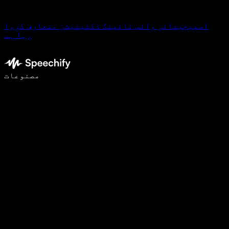
اسپیچیفائی وائس ٹائپنگ ڈکٹیٹیشن متعارف کروا
رہا ہے
وائس ٹائپنگ کے ساتھ 5 گنا تیزی سے لکھیں
مصنوعات
مزید جانیں