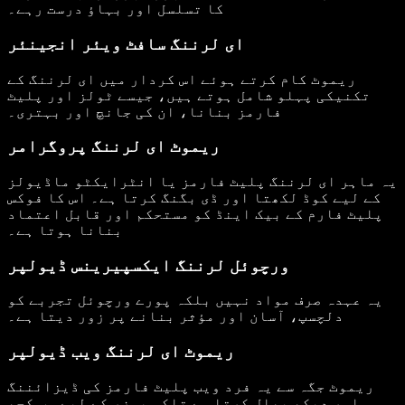
کا تسلسل اور بہاؤ درست رہے۔
ای لرننگ سافٹ ویئر انجینئر
ریموٹ کام کرتے ہوئے اس کردار میں ای لرننگ کے
تکنیکی پہلو شامل ہوتے ہیں، جیسے ٹولز اور پلیٹ
فارمز بنانا، ان کی جانچ اور بہتری۔
ریموٹ ای لرننگ پروگرامر
یہ ماہر ای لرننگ پلیٹ فارمز یا انٹرایکٹو ماڈیولز
کے لیے کوڈ لکھتا اور ڈی بگنگ کرتا ہے۔ اس کا فوکس
پلیٹ فارم کے بیک اینڈ کو مستحکم اور قابل اعتماد
بنانا ہوتا ہے۔
ورچوئل لرننگ ایکسپیرینس ڈیولپر
یہ عہدہ صرف مواد نہیں بلکہ پورے ورچوئل تجربے کو
دلچسپ، آسان اور مؤثر بنانے پر زور دیتا ہے۔
ریموٹ ای لرننگ ویب ڈیولپر
ریموٹ جگہ سے یہ فرد ویب پلیٹ فارمز کی ڈیزائننگ
اور دیکھ بھال کرتا ہے تاکہ یوزر کے لیے سب کچھ