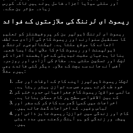
اور ملٹی میڈیا اجزاء شامل ہوتے ہیں تاکہ کورس
زیادہ مؤثر بن سکے۔
ریموٹ ای لرننگ کی ملازمتوں کے فوائد
ریموٹ ای لرننگ ڈیولپر بن کر پروفیشنلز کو تعلیم
کا مستقبل سنوارنے اور ریموٹ کام کی آزادی سے لطف
اٹھانے کا موقع ملتا ہے۔ ٹیکنالوجی، لرننگ و
ڈیولپمنٹ اور ریموٹ کام کا ملاپ ایک ایسا شعبہ
بناتا ہے جہاں مثبت تبدیلی کے خواہشمند افراد کو
لچک اور تسکین ملتی ہے۔ مقام کی آزادی اور روزمرہ
آفس آنے جانے سے بچت کے علاوہ دیگر کئی فائدے بھی
ہیں، مثلاً:
لچک: ریموٹ ڈیولپرز اپنے کام کے اوقات اور جگہ
خود طے کرتے ہیں، جس سے توازن بہتر رہتا ہے۔
عالمی مواقع: ریموٹ کام جغرافیائی حدود ختم کر
کے بین الاقوامی سطح پر کام ممکن بناتا ہے۔
اخراجات میں کمی: گھر سے کام کر کے سفر اور
لباس وغیرہ کے اخراجات گھٹ جاتے ہیں۔
کام اور زندگی میں توازن: ریموٹ جابز ذاتی اور
پیشہ ور زندگی کو ہم آہنگ رکھنے میں مدد دیتی
ہیں۔