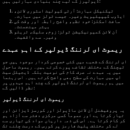
ڈیولپرز کے لیے چند بنیادی مہارتیں ہیں:
ٹیکنیکل مہارت: آرٹی کیولیٹ اسٹوری لائن،
ایڈوب کیپیٹیویٹ وغیرہ جیسے ٹولز میں مہارت۔
سافٹ اسکلز: خود نظم، واضح رابطہ اور وقت کی
بہتر مینجمنٹ۔
آن لائن کمیونیکیشن ٹولز: زوم، سلیک، ٹریلو
وغیرہ سے واقفیت۔
ریموٹ ای لرننگ ڈیولپر کے اہم عہدے
ای لرننگ کے شعبے میں کئی خصوصی کردار موجود ہیں جو
ٹیچنگ کے مختلف تقاضے پورے کرتے ہیں۔ ریموٹ ماحول
میں یہ عہدے نہ صرف کام کی نوعیت بلکہ ڈیجیٹل سیٹ
اپ میں مہارت کی سطح بھی واضح کرتے ہیں۔ اس رہنما
میں ہم ریموٹ ای لرننگ ڈیولپر کے چند اہم عہدوں پر
نظر ڈالیں گے:
ریموٹ ای لرننگ ڈیولپر
یہ پروفیشنل آن لائن ماڈیولز اور کورسز ڈیزائن اور
تیار کرتا ہے اور عموماً کسی مرکزی دفتر سے آزاد ہو
کر کام کرتا ہے۔ اس کی ذمہ داریاں مواد کی تیاری سے
لے کر مختلف پلیٹ فارمز پر کورس کے درست چلنے تک