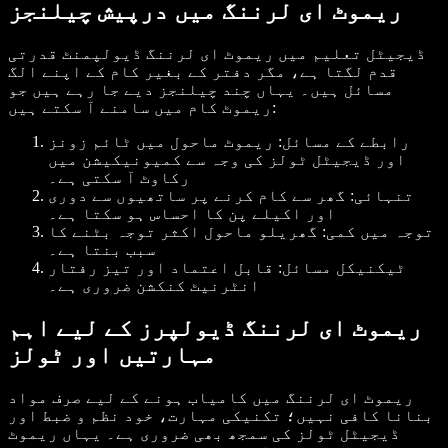
ریموٹ ای لرننگ میں درپیش چیلنجز
ڈیجیٹل تعلیم میں ریموٹ ای لرننگ ڈیولپمنٹ قدرتی
قدم لگتا ہے، مگر دفتر کے بغیر کام کے اپنے الگ
مسائل ہیں۔ یہاں چند چیلنجز دیے جا رہے ہیں جو
ریموٹ کام میں سامنے آ سکتے ہیں:
رابطے کے مسائل: ریموٹ ماحول میں ٹائم زونز
اور ڈیجیٹل ٹولز کی وجہ سے کمیونیکیشن میں
رکاوٹ آ سکتی ہے۔
تنہائی: گھر سے کام کرنے پر ساتھیوں سے دوری
اور اکیلے پن کا احساس ہو سکتا ہے۔
توجہ میں کمی: گھریلو ماحول اکثر توجہ بٹنے کا
سبب بنتا ہے۔
ٹیکنیکل مسائل: قابل اعتماد اور تیز رفتار
انٹرنیٹ کنکشن ضروری ہے۔
ریموٹ ای لرننگ ڈیولپرز کے لیے اہم
مہارتیں اور ٹولز
ریموٹ ای لرننگ میں کامیاب ہونے کے لیے صرف مواد
بنانا کافی نہیں؛ تکنیکی مہارت، خود نظم و ضبط اور
ڈیجیٹل ٹولز کی سمجھ بھی ضروری ہے۔ یہاں ریموٹ