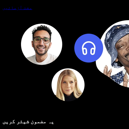
مفت آزمائیں
یہ مضمون شیئر کریں