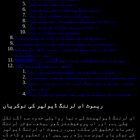
ریموٹ نصاب ڈیولپر
ای لرننگ سافٹ ویئر انجینئر
ریموٹ ای لرننگ پروگرامر
ورچوئل لرننگ ایکسپیرینس ڈیولپر
ریموٹ ای لرننگ ویب ڈیولپر
ڈسٹنس لرننگ ڈیولپر
ریموٹ ای لرننگ ڈیولپر کیسے بنیں؟
ریموٹ ای لرننگ ڈیولپر کی اوسط تنخواہ
ریموٹ ای لرننگ ڈیولپر جابز ڈھونڈنے کے
بہترین مقامات
Speechify — ریموٹ ای لرننگ ڈیولپرز کا #1 ٹول
اکثر پوچھے گئے سوالات
ریموٹ ورک اسپیس کیسے سیٹ اپ کریں؟
گھر سے کام کرتے ہوئے کنکشن کیسے بنائیں؟
کیا ریموٹ ای لرننگ جاب پوری یا جزوی وقت
ہوتی ہے؟
ریموٹ ای لرننگ ڈیولپر کی تنخواہ کیا ہے؟
ریموٹ ای لرننگ ڈیولپر کی نوکریاں
ای لرننگ ڈیولپمنٹ کی دنیا روایتی حدود سے آگے نکل
چکی ہے، اور اب پروفیشنلز گھر بیٹھے مؤثر لرننگ
تجربات تخلیق کر سکتے ہیں۔ ریموٹ ای لرننگ ڈیولپر
کی نوکریاں تیزی سے بڑھ رہی ہیں اور تعلیم و کام کے