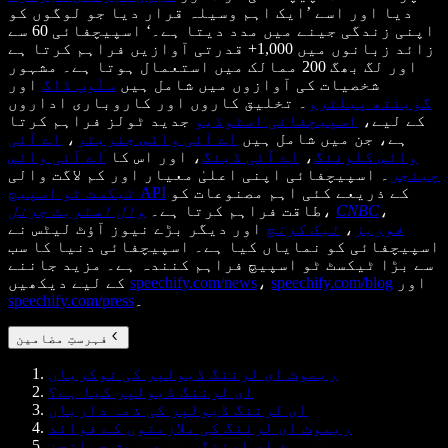
دیا اور اسے ’ایک اہم وسیلہ قرار دیا جو لوگوں کو
اپنی زندگی جینے میں مدد دیتا ہے۔‘ اسپیچفائی 60 سے
زائد زبانوں میں 1,000+ قدرتی آوازیں فراہم کرتا ہے
اور لگ بھگ 200 ممالک میں استعمال ہوتا ہے۔ مشہور
شخصیات کی آوازوں میں شامل ہیں
سنُوپ ڈاگ
اور
گوینتھ پیلٹرو
۔ تخلیق کاروں اور کاروباری اداروں
کے لیے،
اسپیچفائی اسٹوڈیو
جدید ٹولز فراہم کرتا
ہے، جن میں شامل ہیں
اے آئی وائس جنریٹر
،
اے آئی
وائس کلوننگ
،
اے آئی ڈبنگ
، اور اس کا
اے آئی وائس
چینجر
۔ اسپیچفائی اپنی اعلیٰ معیار اور کم لاگت والی
کے ذریعے کئی اہم مصنوعات کو
ٹیکسٹ ٹو اسپیچ API
،
CNBC
،
طاقت فراہم کرتا ہے۔
وال اسٹریٹ جرنل
فوربز
،
ٹیک کرنچ
اور دیگر بڑے نیوز آؤٹ لیٹس نے
اسپیچفائی کو نمایاں کیا ہے۔ اسپیچفائی دنیا کا سب
سے بڑا ٹیکسٹ ٹو اسپیچ فراہم کنندہ ہے۔ مزید جاننے
اور
speechify.com/blog
،
speechify.com/news
کے لیے دیکھیں
۔
speechify.com/press
فہرستِ مضامین
ریموٹ ای لرننگ ڈیولپر کی نوکریاں
ای لرننگ ڈیولپر کیا ہے؟
ای لرننگ ڈیولپر کی ذمہ داریاں
ریموٹ ای لرننگ کی ملازمتوں کے فوائد
ریموٹ ای لرننگ میں درپیش چیلنجز