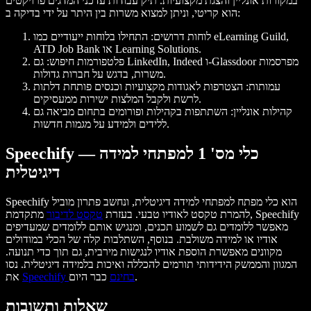
במקורות אונליין והצגת מקצועיות. תיק עבודות עדכני המדגים פרויקטים
הוא קריטי, וניתן למצוא משרות בין היתר על ידי בדיקה ב:
לוחות דרושים: התחילו בלוחות ייעודיים כמו eLearning Guild,
ATD Job Bank או Learning Solutions.
פלטפורמות חיפוש: גם LinkedIn, Indeed ו-Glassdoor מפרסמות
משרות, בדגש על חברות גדולות.
עמותות: הצטרפות לאגודות מקצועיות וכנסים פותחת דלתות
לרשת ולקבל המלצות ישירות ממעסיקים.
קהילות אונליין: השתתפות בקהילות ופורומים בתחום מביאה גם
ללידים ולמידע על מגמות חדשות.
Speechify — כלי מס' 1 למפתחי למידה
דיגיטלית
Speechify הוא כלי מפתח למפתחי למידה דיגיטלית, ונחשב פתרון מוביל
להמרת טקסט לאודיו טבעי. בעזרת
טקסט לדיבור
מתקדמת, Speechify
מאפשר ללומדים גם לשמוע תכנים, ומנגיש אותם ללומדים שמעדיפים
אודיו או למידה משולבת. בנוסף, השתלבות קלה של הכלי במודולים
מקוונים מאפשרת הוספת אודיו לנגישות מירבית, גם תוך כדי תנועה.
המגוון והממשק הידידותי תורמים להכללה ואיכות בלמידה דיגיטלית. נסו
כבר היום.
Speechify בחינם
את
שאלות ותשובות