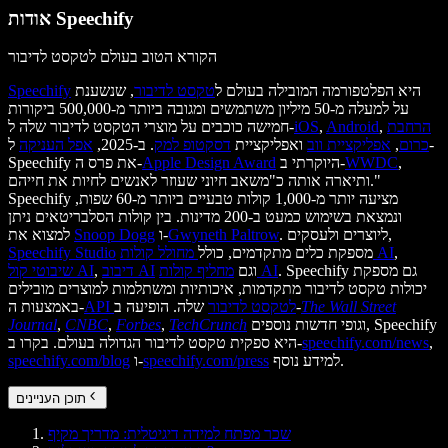
אודות Speechify
הקורא הטוב בעולם לטקסט לדיבור
היא הפלטפורמה המובילה בעולם ל
טקסט לדיבור
, שנשענת
Speechify
על למעלה מ-50 מיליון משתמשים ומגובה ביותר מ-500,000 ביקורות
הרחבת
,
Android
,
iOS
חמישה כוכבים על מוצרי הטקסט לדיבור שלה ל-
כרום
,
אפליקציית ווב
ואפליקציית
דסקטופ למק
. ב-2025,
אפל העניקה
ל-
,
WWDC
היוקרתי ב-
Apple Design Award
Speechify את פרס ה-
ותיארה אותה כ"משאב חיוני שעוזר לאנשים לחיות את חייהם."
Speechify מציעה יותר מ-1,000 קולות טבעיים ביותר מ-60 שפות,
ונמצאת בשימוש כמעט ב-200 מדינות. בין קולות הסלבריטאים ניתן
. ליוצרים ולעסקים,
Gwyneth Paltrow
ו-
Snoop Dogg
למצוא את
,
מחולל קולות AI
מספקת כלים מתקדמים, כולל
Speechify Studio
. Speechify גם מספקת
מחליף קולות AI
וגם
דיבוב AI
,
שיבוטי קול AI
יכולות טקסט לדיבור מתקדמות, איכותיות ומשתלמות למוצרים מובילים
The Wall Street
שלה. הופיעה ב-
API לטקסט לדיבור
באמצעות ה-
וגופי חדשות נוספים, Speechify
TechCrunch
,
Forbes
,
CNBC
,
Journal
,
speechify.com/news
היא ספקית טקסט לדיבור הגדולה בעולם. בקרו ב-
למידע נוסף.
speechify.com/press
ו-
speechify.com/blog
תוכן העניינים
שכר מפתח למידה דיגיטלית: מדריך מקיף