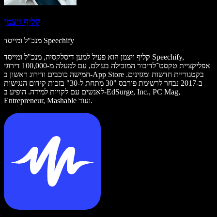
קליף ויצמן
מנכ"ל ומייסד Speechify
קליף ויצמן הוא פעיל למען דיסלקסיה, מנכ"ל ומייסד Speechify,
אפליקציית טקסט־לדיבור המובילה בעולם, עם למעלה מ-100,000 דירוגי
חמישה כוכבים ודירוג ראשון ב-App Store בקטגוריית חדשות ומגזינים.
ב-2017 נבחר לרשימת פורבס "30 מתחת ל-30" בזכות קידום הנגישות
לאנשים עם לקויות למידה. הופיע ב-EdSurge, Inc., PC Mag,
Entrepreneur, Mashable ועוד.