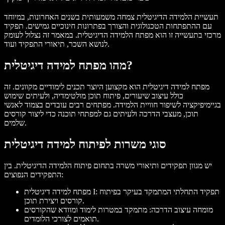
תעשיית הלמידה הדיגיטלית צמחה משמעותית בשנים האחרונות, במיוחד
עם ההתפתחות הטכנולוגית והצורך בפתרונות חינוכיים גמישים. תפקיד
מרכזי בתעשייה זו הוא מפתח הלמידה הדיגיטלית. במאמר זה נצלול לעומק
לנושא השכר, תיאורי התפקיד ועוד.
מהו מפתח למידה דיגיטלית?
מפתח למידה דיגיטלית הוא מקצוען היוצר תכנים לימודיים מקוונים. זה
כולל עיצוב שיעורים, פיתוח תוכן מולטימדיה, ולעיתים שימוש
בגיימיפיקציה לשיפור חוויית הלמידה. מפתחים רבים עובדים בצמוד לאנשי
תוכן, מעצבי הדרכה ולעיתים גם למפתחי תוכנה כדי ליצור קורסים
שלמים.
סוגי משרות לפיתוח למידה דיגיטלית
יש מגוון תפקידים ותיאורי משרה בתחום פיתוח הלמידה הדיגיטלית. בין
התפקידים הנפוצים:
מפתח למידה דיגיטלית I: תפקיד התחלתי המתמקד בעיקר בפיתוח
קורסים ויצירת תוכן.
מומחה עיצוב הדרכה: מתמקד במטרות לימוד ומוודא שהקורסים
תואמים לצורכי הלומדים.