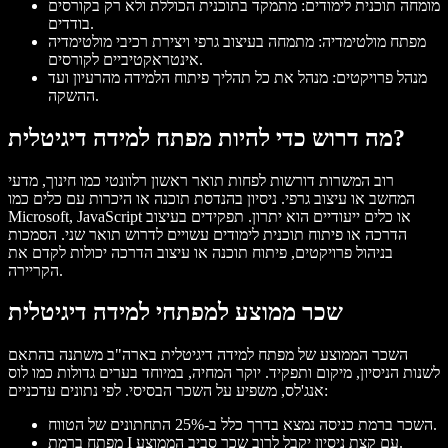
מומחה תוכנית לימודים: מתמקד בתוכנית הכוללת ולא רק בקורסים
בודדים.
מפתח מולטימדיה: מתמחה בעיצוב גרפי ויצירת רכיבי מולטימדיה
אינטראקטיביים לקורסים.
מנהל פרויקטים: מנהל את כל תהליך פיתוח הלמידה מהרעיון ועד
ההשקה.
מה דרוש כדי להיות מפתח למידה דיגיטלית?
רוב המשרות דורשות לפחות תואר ראשון רלוונטי כמו חינוך, מדעי
המחשב או עיצוב גרפי. ניסיון בהנדסת תוכנה או היכרות עם כלים כמו
Microsoft, JavaScript או כלים ייעודיים הוא יתרון. תפקידים בעיצוב
הדרכה או פיתוח תוכנית לימודים עשויים לדרוש תואר שני. הסמכות
בניהול פרויקטים, פיתוח תוכנה או עיצוב הדרכה יכולות לקדם את
הקריירה.
שכר ממוצע למפתחי למידה דיגיטלית
השכר הממוצע של מפתח למידה דיגיטלית בארה"ב משתנה בהתאם
לשנות הניסיון, מיקום ותפקיד. יוקר המחיה, במיוחד בערים גדולות כמו לוס
אנג'לס, משפיע על השכר הבסיסי. לפי נתונים עדכניים:
השכר ברמת כניסה נמצא בדרך כלל ב-25% התחתונים של הטווח.
מפתח ברמת I עם קצת ניסיון יקבל לרוב שכר סביב הממוצע.