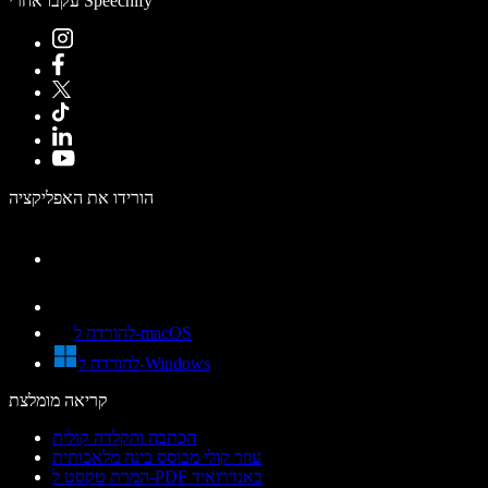
עקבו אחרי Speechify
הורידו את האפליקציה
להורדה ל-macOS
להורדה ל-Windows
קריאה מומלצת
הכתבה והקלדה קולית
עוזר קולי מבוסס בינה מלאכותית
המרת טקסט ל-PDF באנדרואיד