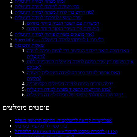
מהו מפתח למידה דיגיטלית?
סוגי משרות לפיתוח למידה דיגיטלית
מה דרוש כדי להיות מפתח למידה דיגיטלית?
שכר ממוצע למפתחי למידה דיגיטלית
המשרות עם השכר הגבוה ביותר בתחום
המשרות עם השכר הנמוך ביותר בתחום
איך מוצאים משרות פיתוח למידה דיגיטלית?
Speechify — כלי מס' 1 למפתחי למידה דיגיטלית
שאלות ותשובות
האם חובה תואר במדעי המחשב כדי להיות מפתח למידה
דיגיטלית?
איך משווים בין שכר מפתח למידה דיגיטלית בווירג'יניה ללוס
אנג'לס?
האם אפשר לעבוד כמפתח למידה דיגיטלית במשרה
חלקית?
כמה מרוויח מפתח למידה דיגיטלית בקליפורניה?
מהן הדרישות לתפקיד מפתח למידה דיגיטלית?
מהו שכר התחלתי טיפוסי של מפתח למידה דיגיטלית?
פוסטים מומלצים
אפליקציית קריאה לדיסלקסיה: במקום הראשון בעולם
בתי ספר לדיסלקציה בקרבתי
חלופות ל-Microsoft Azure להמרת טקסט לדיבור (TTS)
כמה עולים אבחונים לדיסלקציה?