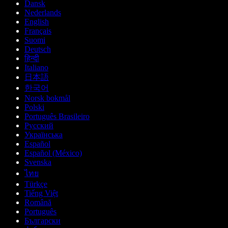
Dansk
Nederlands
English
Français
Suomi
Deutsch
हिन्दी
Italiano
日本語
한국어
Norsk bokmål
Polski
Português Brasileiro
Русский
Українська
Español
Español (México)
Svenska
ไทย
Türkçe
Tiếng Việt
Română
Português
Български