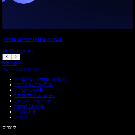
משרות פיתוח למידה מרחוק
26 באוגוסט 2023
הצג הכל
המרת טקסט לדיבור
אפליקציה ל-iPhone ול-iPad
אפליקציה לאנדרואיד
אפליקציה ל-Mac
אפליקציה ל-Windows
אפליקציית אינטרנט
תוסף ל-Chrome
תוסף ל-Edge
הורדות
ליוצרים