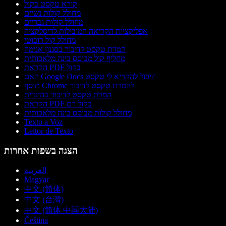
קורא טקסט בקול
מחולל קולות נשיים
מחולל קולות גבריים
אפליקציות הקריאה המובילות לדיסלקציה
מחולל קול רובוטי
המרת טקסט לדיבור בסגנון אנימה
מחליף קול מבוסס בינה מלאכותית
הקראת PDF בקול
האם Google Docs יכול להקריא לי טקסט?
תוסף Chrome להמרת טקסט לדיבור
המרת טקסט לדיבור בהינדית
הקראת PDF בקול רם
מחולל קולות מבוסס בינה מלאכותית
Texto a Voz
Leitor de Texto
הצגה בשפות אחרות
العربية
Magyar
中文 (简体)
中文 (台灣)
中文 (简体 中国大陆)
Čeština