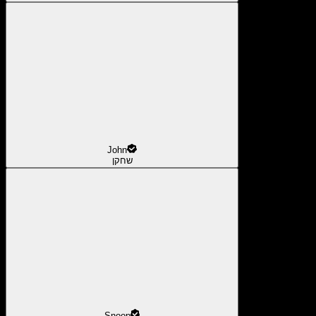
John
שחקן
Snoop