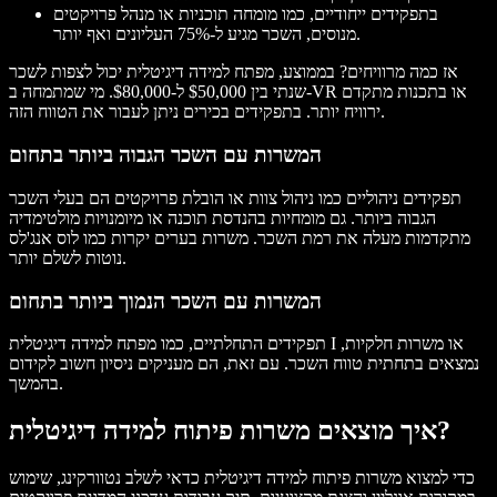
בתפקידים ייחודיים, כמו מומחה תוכניות או מנהל פרויקטים
מנוסים, השכר מגיע ל-75% העליונים ואף יותר.
אז כמה מרוויחים? בממוצע, מפתח למידה דיגיטלית יכול לצפות לשכר
שנתי בין $50,000 ל-$80,000. מי שמתמחה ב-VR או בתכנות מתקדם
ירוויח יותר. בתפקידים בכירים ניתן לעבור את הטווח הזה.
המשרות עם השכר הגבוה ביותר בתחום
תפקידים ניהוליים כמו ניהול צוות או הובלת פרויקטים הם בעלי השכר
הגבוה ביותר. גם מומחיות בהנדסת תוכנה או מיומנויות מולטימדיה
מתקדמות מעלה את רמת השכר. משרות בערים יקרות כמו לוס אנג'לס
נוטות לשלם יותר.
המשרות עם השכר הנמוך ביותר בתחום
תפקידים התחלתיים, כמו מפתח למידה דיגיטלית I או משרות חלקיות,
נמצאים בתחתית טווח השכר. עם זאת, הם מעניקים ניסיון חשוב לקידום
בהמשך.
איך מוצאים משרות פיתוח למידה דיגיטלית?
כדי למצוא משרות פיתוח למידה דיגיטלית כדאי לשלב נטוורקינג, שימוש