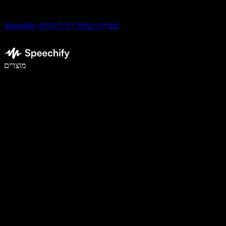
Speechify משיקה תמלול קול להקלדה
לכתוב פי 5 מהר יותר עם הכתבה קולית
מוצרים
למידע נוסף