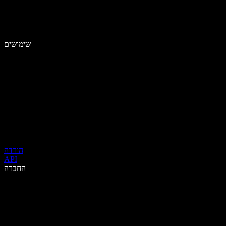
שימושים
הורדה
API
החברה