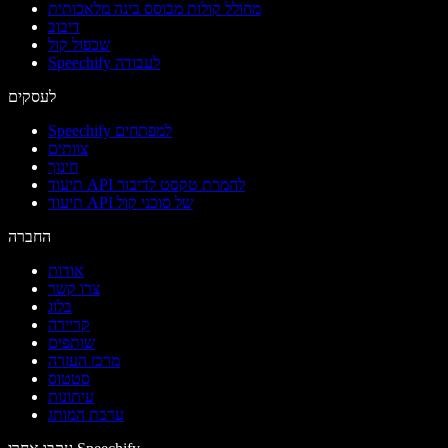
מחולל קולות מבוסס בינה מלאכותית
דיבוב
שכפול קול
Speechify לעבודה
לעסקים
Speechify למפתחים
צוותים
חינוך
תיעוד API להמרת טקסט לדיבור
תיעוד API של סוכני קול
החברה
אודות
צרו קשר
בלוג
קריירה
שותפים
מרכז העזרה
סטטוס
עיתונות
ערכת המותג