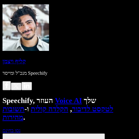
קליף ויצמן
מנכ"ל ומייסד Speechify
שלך
Voice AI
Speechify, העוזר
לטקסט לדיבור
,
הקלדה קולית
ו-
תשובות
.
מהירות
נסו בחינם