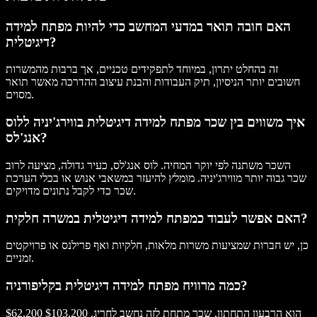
האם חובה תואר במדעי המחשב כדי להיות מפתח למידה
דיגיטלית?
זה בהחלט יתרון, במיוחד לתפקידים טכניים, אך ברבות מהמשרות
חשובים יותר הניסיון, תיק העבודות והבנת עיצוב ההדרכה מאשר תואר
מסוים.
איך משווים בין שכר מפתח למידה דיגיטלית בווירג'יניה ללוס
אנג'לס?
השכר משתנה לפי יוקר המחיה. לוס אנג'לס, כעיר גדולה, מציעה לרוב
שכר גבוה יותר מווירג'יניה. מומלץ להיעזר במשאבי אנוש או בכלי הערכת
שכר כדי לקבל נתונים מדויקים.
האם אפשר לעבוד כמפתח למידה דיגיטלית במשרה חלקית?
כן, יש חברות שמציעות משרות מלאות, חלקיות ואף פרילנס או פרויקטים
זמניים.
כמה מרוויח מפתח למידה דיגיטלית בקליפורניה?
$62,200 הוא הרבעון התחתון. שכר מתחת לזה נחשב לחריג. $103,200