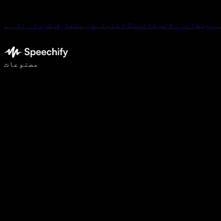
پیچیفائی وائس ٹائپنگ ڈکٹیٹیشن متعارف کروا رہا ہے
وائس ٹائپنگ کے ساتھ 5 گنا تیزی سے لکھیں
مصنوعات
مزید جانیں