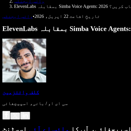
وائس ایجنٹس
Si میں کس کا انتخاب کریں؟
تاریخِ اشاعت
22 اپریل، 2026
•
وائس ایجنٹس
کلف وائتزمین
سی ای او / بانی، اسپیچفائی
سپیچفائی، آپ کا
وائس اے آئی
اسسٹنٹ