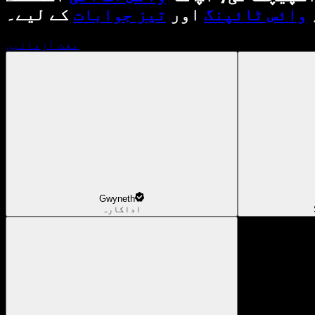
وائس ٹائپنگ
اور
تیز جوابات
کے لیے۔
مفت آزمائیں
Gwyneth
اداکارہ