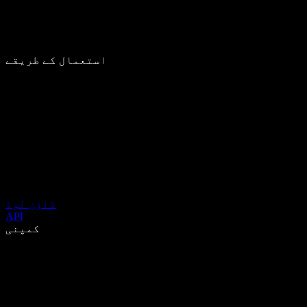
استعمال کے طریقے
ڈاؤن لوڈ
API
کمپنی