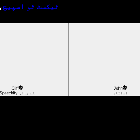
ٹیکسٹ ٹو اسپیچ
،
Cliff
John
اداکار
Speechify کے بانی