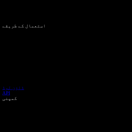
استعمال کے طریقے
ڈاؤن لوڈ
API
کمپنی