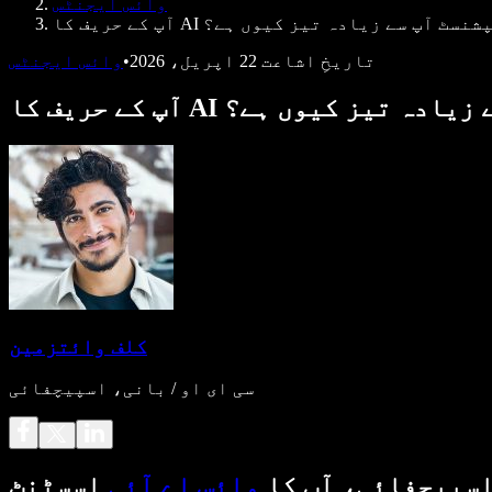
وائس ایجنٹس
حریف کا AI ریسپشنسٹ آپ سے زیادہ تیز کیوں ہے؟
تاریخِ اشاعت
22 اپریل، 2026
•
وائس ایجنٹس
شنسٹ آپ سے زیادہ تیز کیوں ہے؟
کلف وائتزمین
سی ای او / بانی، اسپیچفائی
سپیچفائی، آپ کا
وائس اے آئی
اسسٹنٹ