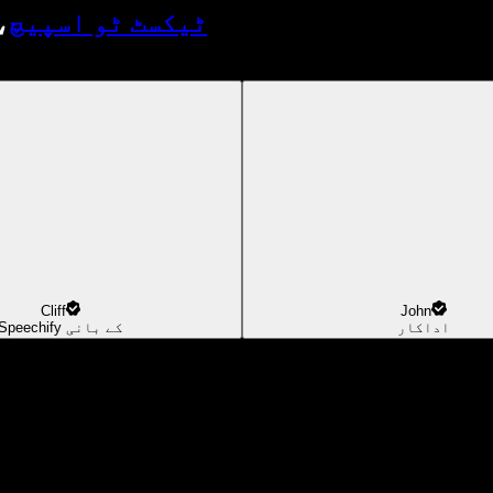
ٹیکسٹ ٹو اسپیچ
،
Cliff
John
اداکار
Speechify کے بانی