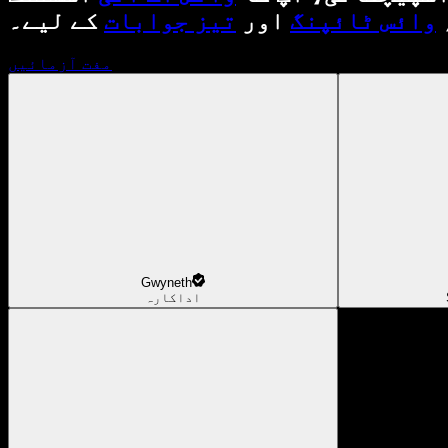
وائس ٹائپنگ
اور
تیز جوابات
کے لیے۔
مفت آزمائیں
Gwyneth
اداکارہ