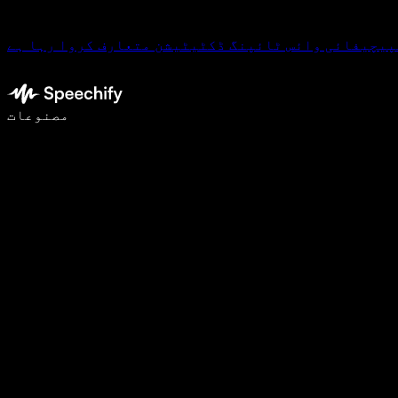
پیچیفائی وائس ٹائپنگ ڈکٹیٹیشن متعارف کروا رہا ہے
وائس ٹائپنگ کے ساتھ 5 گنا تیزی سے لکھیں
مصنوعات
مزید جانیں