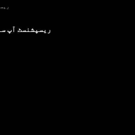
آپ کے 
آپ کے حریف کا AI ریسپ
ا