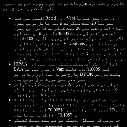
ظاہری ریٹس صرف شروعات ہوتے ہیں، پوری تصویر نہیں۔
ان نکات پر دھیان دیں:
کنکرنسی فیس: Retell اور Vapi دونوں میں عموماً
تقریباً 20 مفت کنکرنٹ لائنز شامل ہوتی ہیں۔
تمام اکاؤنٹس میں 20 مفت کنکرنٹ کالز آتی ہیں۔
اضافی لائنز کی قیمت $8.00/ماہ فی لائن ہے، اور
اگر آپ حد سے بڑھ جائیں تو پوری کال پر $0.10/منٹ
اضافی چارج لگتا ہے۔ ElevenLabs اس معاملے میں
نسبتاً زیادہ جارحانہ ہے۔ یہ عارضی طور پر اپنی
کنکرنسی حد سے 3 گنا زیادہ کالز کی اجازت دیتا
ہے، لیکن اضافی کالز پر ریٹ دوگنا ہو جاتا ہے۔
HIPAA ایڈ آن: اگر آپ ہیلتھ کیئر میں ہیں اور
BAA درکار ہے، تو Vapi اکثر $1,000/ماہ فلیٹ
چارج کرتا ہے، اور زیادہ تر BYOK پلیٹ فارمز
میں بھی یہی صورت حال ہوتی ہے۔
فی سیٹ قیمت: کچھ "وائس AI" ٹولز فی منٹ چارجز
کے ساتھ فی یوزر سیٹ فیس بھی لیتے ہیں۔ آرڈر
فارم ضرور پڑھیں۔
سیٹ اپ فیس اور برانڈڈ کالنگ: بڑے آؤٹ باؤنڈ
کال کیمپینز کے اپنے الگ اخراجات ہوتے ہیں۔ ہر
نمبر ڈائل کرنے پر "$0.005" اور ہر برانڈڈ ID کال
پر "$0.10" ادا کرنا ہوتا ہے۔
خاموشی کی بلنگ: ایجنٹس کی فی منٹ بلنگ گفتگو
کے دورانیے پر ہوتی ہے، کمپیوٹ وقت پر نہیں۔