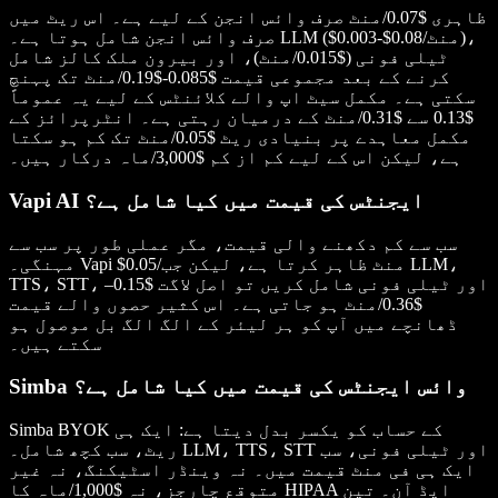
ظاہری $0.07/منٹ صرف وائس انجن کے لیے ہے۔ اس ریٹ میں
صرف وائس انجن شامل ہوتا ہے۔ LLM ($0.003-$0.08/منٹ)،
ٹیلی فونی ($0.015/منٹ)، اور بیرون ملک کالز شامل
کرنے کے بعد مجموعی قیمت $0.085-$0.19/منٹ تک پہنچ
سکتی ہے۔ مکمل سیٹ اپ والے کلائنٹس کے لیے یہ عموماً
$0.13 سے $0.31/منٹ کے درمیان رہتی ہے۔ انٹرپرائز کے
مکمل معاہدے پر بنیادی ریٹ $0.05/منٹ تک کم ہو سکتا
ہے، لیکن اس کے لیے کم از کم $3,000/ماہ درکار ہیں۔
Vapi AI ایجنٹس کی قیمت میں کیا شامل ہے؟
سب سے کم دکھنے والی قیمت، مگر عملی طور پر سب سے
مہنگی۔ Vapi $0.05/منٹ ظاہر کرتا ہے، لیکن جب LLM،
TTS، STT، اور ٹیلی فونی شامل کریں تو اصل لاگت $0.15–
$0.36/منٹ ہو جاتی ہے۔ اس کثیر حصوں والے قیمت
ڈھانچے میں آپ کو ہر لیئر کے الگ الگ بل موصول ہو
سکتے ہیں۔
Simba وائس ایجنٹس کی قیمت میں کیا شامل ہے؟
Simba BYOK کے حساب کو یکسر بدل دیتا ہے: ایک ہی
ریٹ، سب کچھ شامل۔ LLM، TTS، STT اور ٹیلی فونی، سب
ایک ہی فی منٹ قیمت میں۔ نہ وینڈر اسٹیکنگ، نہ غیر
متوقع چارجز، نہ $1,000/ماہ کا HIPAA ایڈ آن۔ تین