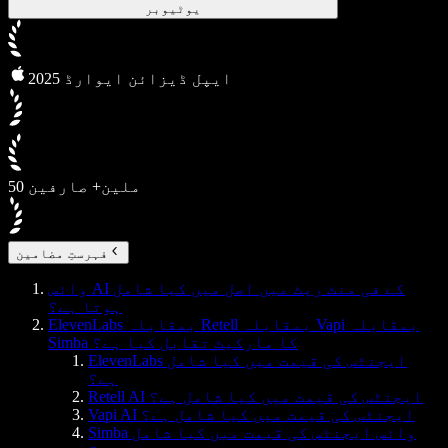
یوٹیوبر
2025 ایپل ڈیزائن ایوارڈ
50 ملین+ صارفین
فہرستِ مضامین
وائس AI کے فی منٹ ریٹ میں اصل میں کیا شامل
ہوتا ہے؟
ElevenLabs بمقابلہ Retell بمقابلہ Vapi بمقابلہ
Simba کا مارکیٹ تقابل کیا ہے؟
ElevenLabs ایجنٹس کی قیمت میں کیا شامل
ہے؟
Retell AI ایجنٹس کی قیمت میں کیا شامل ہے؟
Vapi AI ایجنٹس کی قیمت میں کیا شامل ہے؟
Simba وائس ایجنٹس کی قیمت میں کیا شامل