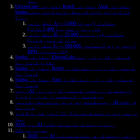
ہے؟
ElevenLabs بمقابلہ Retell بمقابلہ Vapi بمقابلہ
Simba کے لیے اخراجات کے منظرنامے کیسے بنتے
ہیں؟
منظرنامہ A — 5,000 منٹ/ماہ (چھوٹا
کاروبار، تقریباً 1,400 کالز)
منظرنامہ B — 25,000 منٹ/ماہ (درمیانے
سائز کی سپورٹ ٹیم)
منظرنامہ C — 100,000 منٹ/ماہ (انٹرپرائز /
BPO کا متبادل)
Simba بمقابلہ ElevenLabs قیمتوں کا براہ راست
تقابل کیسا ہے؟
Simba بمقابلہ Retell قیمتوں کا براہ راست تقابل
کیسا ہے؟
Simba بمقابلہ Vapi قیمتوں کا براہ راست تقابل
کیسا ہے؟
وائس AI ایجنٹس کی وہ خفیہ قیمتیں کون سی ہیں
جو قیمتوں کے صفحے پر نہیں ہوتیں؟
ریسیپشنسٹ بھرتی کرنے کے مقابلے میں AI کی لاگت
کیا ہے؟
درست وائس ایجنٹ قیمت ماڈل کا آسان فارمولا کیا
ہے؟
2026 میں AI وائس ایجنٹ کی قیمت کا خلاصہ
عمومی سوالات
2026 میں AI وائس ایجنٹ کی فی منٹ قیمت کیا