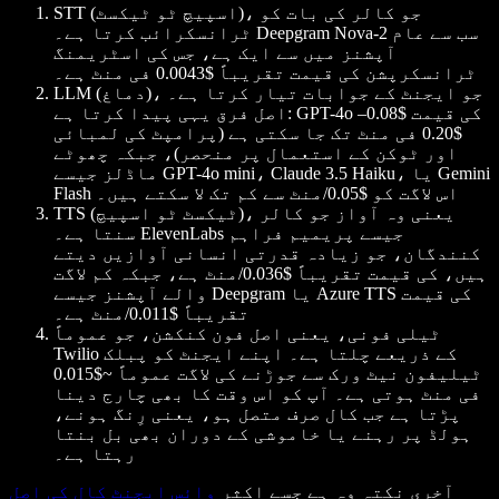
STT (اسپیچ ٹو ٹیکسٹ)، جو کالر کی بات کو
ٹرانسکرائب کرتا ہے۔ Deepgram Nova-2 سب سے عام
آپشنز میں سے ایک ہے، جس کی اسٹریمنگ
ٹرانسکرپشن کی قیمت تقریباً $0.0043 فی منٹ ہے۔
LLM (دماغ)، جو ایجنٹ کے جوابات تیار کرتا ہے۔
اصل فرق یہی پیدا کرتا ہے: GPT-4o کی قیمت $0.08–
$0.20 فی منٹ تک جا سکتی ہے (پرامپٹ کی لمبائی
اور ٹوکن کے استعمال پر منحصر)، جبکہ چھوٹے
ماڈلز جیسے GPT-4o mini، Claude 3.5 Haiku، یا Gemini
Flash اس لاگت کو $0.05/منٹ سے کم تک لا سکتے ہیں۔
TTS (ٹیکسٹ ٹو اسپیچ)، یعنی وہ آواز جو کالر
سنتا ہے۔ ElevenLabs جیسے پریمیم فراہم
کنندگان، جو زیادہ قدرتی انسانی آوازیں دیتے
ہیں، کی قیمت تقریباً $0.036/منٹ ہے، جبکہ کم لاگت
والے آپشنز جیسے Deepgram یا Azure TTS کی قیمت
تقریباً $0.011/منٹ ہے۔
ٹیلی فونی، یعنی اصل فون کنکشن، جو عموماً
Twilio کے ذریعے چلتا ہے۔ اپنے ایجنٹ کو پبلک
ٹیلیفون نیٹ ورک سے جوڑنے کی لاگت عموماً ~$0.015
فی منٹ ہوتی ہے۔ آپ کو اس وقت کا بھی چارج دینا
پڑتا ہے جب کال صرف متصل ہو، یعنی رِنگ ہونے،
ہولڈ پر رہنے یا خاموشی کے دوران بھی بل بنتا
رہتا ہے۔
آخری نکتہ وہ ہے جسے اکثر
وائس ایجنٹ کال کی اصل