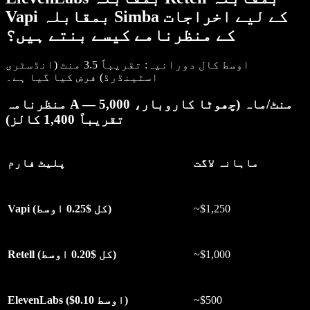
Vapi بمقابلہ Simba کے لیے اخراجات
کے منظرنامے کیسے بنتے ہیں؟
اوسط کال دورانیہ: تقریباً 3.5 منٹ (انڈسٹری
اسٹینڈرڈ) فرض کیا گیا ہے۔
منظرنامہ A — 5,000 منٹ/ماہ (چھوٹا کاروبار،
تقریباً 1,400 کالز)
ماہانہ لاگت
پلیٹ فارم
~$1,250
Vapi (کل $0.25 اوسط)
~$1,000
Retell (کل $0.20 اوسط)
~$500
ElevenLabs ($0.10 اوسط)