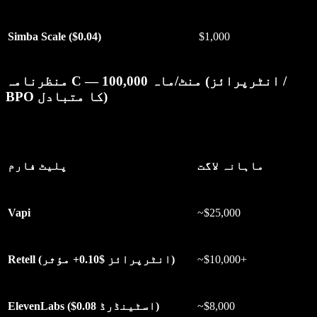
Simba Scale ($0.04)
$1,000
منظرنامہ C — 100,000 منٹ/ماہ (انٹرپرائز /
BPO کا متبادل)
ماہانہ لاگت
پلیٹ فارم
Vapi
~$25,000
~$10,000+
Retell (انٹرپرائز $0.10+ مؤثر)
~$8,000
ElevenLabs ($0.08 اسٹینڈرڈ)