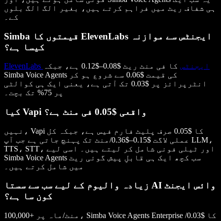
ہی شفاف ریٹ میں فراہم کرتے ہیں، بغیر الگ الگ بلوں
کے۔
Simba قیمتوں کا ElevenLabs ایجنٹس سے موازنہ
کیسا ہے؟
ElevenLabs ایجنٹس
کا فی منٹ ریٹ $0.08–$0.12 ہے، جبکہ
Simba Voice Agents کی قیمت $0.06 سے شروع ہو کر
انٹرپرائز پر $0.03 تک آتی ہے، یعنی ایک ہی کوالٹی
پر 75% تک بچت۔
کیا Vapi واقعی $0.05 فی منٹ ہے؟
نہیں، Vapi کا $0.05 صرف پلیٹ فارم فیس ہے، جبکہ کل
عملی لاگت $0.15–$0.36/منٹ تک پہنچ جاتی ہے جب آپ LLM،
TTS، STT، اور ٹیلی فونی شامل کر لیتے ہیں۔ اسی لیے
Simba Voice Agents سب کچھ ایک ہی قابلِ پیش گوئی ریٹ
میں شامل کرتے ہیں۔
زیادہ والیوم کے لیے سب سے سستا AI وائس ایجنٹ
کون سا ہے؟
100,000+ منٹ/ماہ پر، Simba Voice Agents Enterprise کا $0.03/