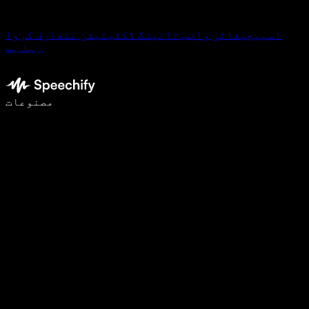
اسپیچیفائی وائس ٹائپنگ ڈکٹیٹیشن متعارف کروا
رہا ہے
وائس ٹائپنگ کے ساتھ 5 گنا تیزی سے لکھیں
مصنوعات
مزید جانیں