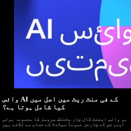
وائس AI کے فی منٹ ریٹ میں اصل میں
کیا شامل ہوتا ہے؟
ہر وائس ایجنٹ کال چار مختلف سروسز کا مجموعہ ہوتی
ہے، جن کے چارجز عموماً سیکنڈ کے حساب سے لگتے ہیں: