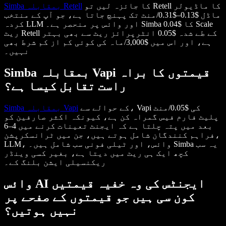
کا جائزہ لیں تو Retell کا ماڈیولر
Simba بمقابلہ Retell
ماڈل $0.13–$0.31/منٹ تک پہنچ جاتا ہے، جو آپ کے منتخب
کردہ LLM اور وائس پر منحصر ہے۔ Simba کا $0.04 Scale
ریٹ Retell کے طے شدہ $0.05 انٹرپرائز ریٹ سے بھی بہتر
ہے، اور اس میں $3,000/ماہ کی کوئی کم از کم شرط بھی
نہیں۔
Simba بمقابلہ Vapi قیمتوں کا براہ
راست تقابل کیسا ہے؟
کے حوالے سے، Vapi کی $0.05/منٹ
Simba بمقابلہ Vapi
پلیٹ فارم فیس گمراہ کن ہے، کیونکہ اکثر صارفین کو
بعد میں پتہ چلتا ہے کہ ایجنٹ تعینات کرنے میں 4–6
فراہم کنندگان شامل ہوتے ہیں، جن میں ٹرانسکرپشن،
LLM، وائس، اور ٹیلی فونی سب شامل ہیں۔ Simba یہ سب
کچھ ایک ہی ریٹ میں دیتا ہے، بغیر کسی وینڈر
ریکنسیلی ایشن بلنگ کے۔
وائس AI ایجنٹس کی وہ خفیہ قیمتیں
کون سی ہیں جو قیمتوں کے صفحے پر
نہیں ہوتیں؟