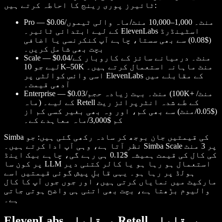
ٹائیرز پوری رینج کا احاطہ کرتے ہیں:
Pro — $0.06/منٹ۔ 1,000–10,000 منٹ/ماہ والی ٹیموں
کے لیے ابتدائی ٹائیر۔ ElevenLabs اسٹینڈرڈ
($0.08) سے بھی سستا، چاہے آپ کنکرنسی یا اضافی
بچت بھی شامل کریں۔
Scale — $0.04/منٹ۔ درمیانے سائز کے کاروبار کے
لیے جو 10K–50K منٹ ماہانہ استعمال کرتے ہیں۔
اسی وائس کوالٹی پر ElevenLabs کے مقابلے میں
آدھی قیمت۔
Enterprise — $0.03/منٹ۔ بہت زیادہ حجم (100K+ منٹ/
ماہ) کے لیے۔ Retell کے طے شدہ انٹرپرائز ریٹ
($0.05/منٹ) سے بھی کم، اور وہ بھی بغیر کسی کم از
کم $3,000/ماہ معاہدے کے۔
Simba کی قیمتیں جان بوجھ کر سادہ رکھی گئی ہیں: جو
نظر آتا ہے، وہی آپ ادا کرتے ہیں۔ Simba Scale پر 3 منٹ
کی کال کی قیمت ہمیشہ $0.12 ہی رہے گی، چاہے بیک اینڈ
پر کون سا LLM استعمال ہو رہا ہو یا کالر کتنی دیر
ہولڈ پر رہا ہو۔ یہی قابلِ پیش گوئی قیمتیں اسے
مارکیٹ میں نمایاں کرتی ہیں، اور جوں جوں آپ کا کال
والیوم بڑھتا ہے، بچت بھی اتنی ہی واضح ہوتی جاتی
ہے۔
ElevenLabs بمقابلہ Retell بمقابلہ