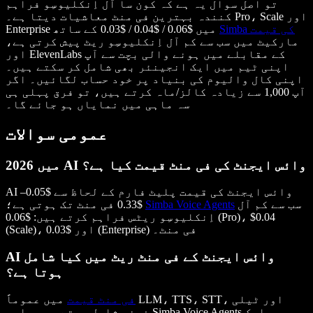
تو اصل سوال یہ ہے کہ کون سا آل اِنکلیوسِو فراہم
کنندہ بہترین فی منٹ معاشیات دیتا ہے۔ Pro، Scale اور
Simba کی قیمت
Enterprise میں $0.06 / $0.04 / $0.03 کے ساتھ
مارکیٹ میں سب سے کم آل اِنکلیوسِو ریٹ پیش کرتی ہے،
اور ElevenLabs کے مقابلے میں ہونے والی بچت سے آپ
اپنی ٹیم میں ایک انجینئر بھی شامل کر سکتے ہیں۔
اپنی کال والیوم کی بنیاد پر خود حساب لگائیں۔ اگر
آپ 1,000 سے زیادہ کالز/ماہ کرتے ہیں، تو فرق پہلی ہی
سہ ماہی میں نمایاں ہو جائے گا۔
عمومی سوالات
2026 میں AI وائس ایجنٹ کی فی منٹ قیمت کیا ہے؟
AI وائس ایجنٹ کی قیمت پلیٹ فارم کے لحاظ سے $0.05–
سب سے کم آل
Simba Voice Agents
$0.33 فی منٹ تک ہوتی ہے؛
اِنکلیوسِو ریٹس فراہم کرتے ہیں: $0.06 (Pro)، $0.04
(Scale)، اور $0.03 (Enterprise) فی منٹ۔
AI وائس ایجنٹ کے فی منٹ ریٹ میں کیا شامل
ہوتا ہے؟
فی منٹ قیمت
میں عموماً LLM، TTS، STT، اور ٹیلی
فونی شامل ہوتے ہیں، اور Simba Voice Agents یہ سب ایک