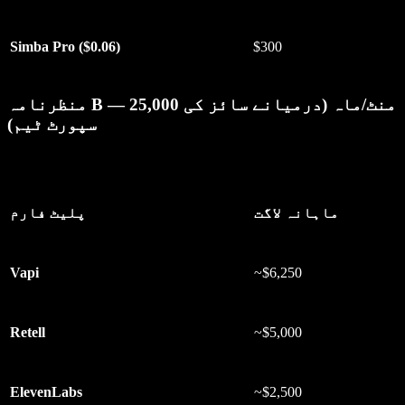
Simba Pro ($0.06)
$300
منظرنامہ B — 25,000 منٹ/ماہ (درمیانے سائز کی
سپورٹ ٹیم)
ماہانہ لاگت
پلیٹ فارم
Vapi
~$6,250
Retell
~$5,000
ElevenLabs
~$2,500