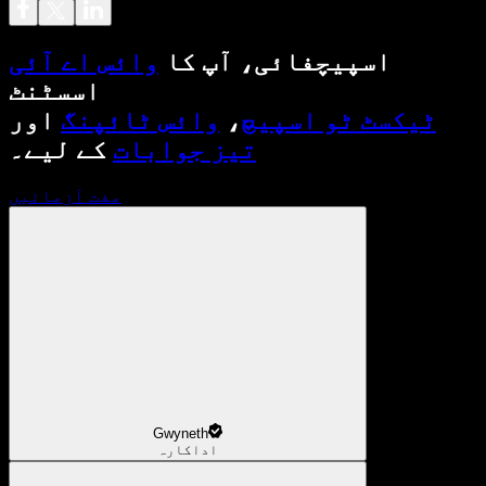
اسپیچفائی، آپ کا
وائس اے آئی
اسسٹنٹ
ٹیکسٹ ٹو اسپیچ
،
وائس ٹائپنگ
اور
تیز جوابات
کے لیے۔
مفت آزمائیں
Gwyneth
اداکارہ