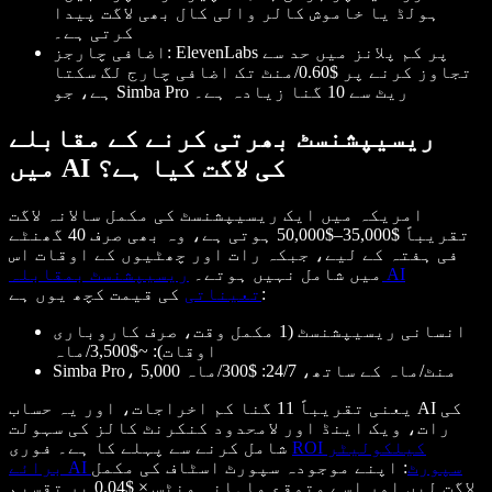
ہولڈ یا خاموش کالر والی کال بھی لاگت پیدا
کرتی ہے۔
اضافی چارجز: ElevenLabs پر کم پلانز میں حد سے
تجاوز کرنے پر $0.60/منٹ تک اضافی چارج لگ سکتا
ہے، جو Simba Pro ریٹ سے 10 گنا زیادہ ہے۔
ریسیپشنسٹ بھرتی کرنے کے مقابلے
میں AI کی لاگت کیا ہے؟
امریکہ میں ایک ریسیپشنسٹ کی مکمل سالانہ لاگت
تقریباً $35,000–$50,000 ہوتی ہے، وہ بھی صرف 40 گھنٹے
فی ہفتہ کے لیے، جبکہ رات اور چھٹیوں کے اوقات اس
میں شامل نہیں ہوتے۔
ریسیپشنسٹ بمقابلہ AI
کی قیمت کچھ یوں ہے:
تعیناتی
انسانی ریسیپشنسٹ (1 مکمل وقت، صرف کاروباری
اوقات): ~$3,500/ماہ
Simba Pro، 5,000 منٹ/ماہ کے ساتھ، 24/7: $300/ماہ
یعنی تقریباً 11 گنا کم اخراجات، اور یہ حساب AI کی
رات، ویک اینڈ اور لامحدود کنکرنٹ کالز کی سہولت
ROI کیلکولیٹر
شامل کرنے سے پہلے کا ہے۔ فوری
برائے AI سپورٹ
: اپنے موجودہ سپورٹ اسٹاف کی مکمل
لاگت لیں اور اسے متوقع ماہانہ منٹس × $0.04 پر تقسیم