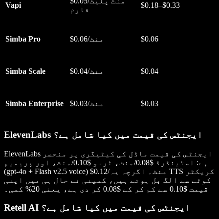
$0.05/منٹ پلیٹ
Vapi
$0.18–$0.33
فارم
$0.06
$0.06/منٹ
Simba Pro
$0.04
$0.04/منٹ
Simba Scale
$0.03
$0.03/منٹ
Simba Enterprise
ElevenLabs ایجنٹس کی قیمت میں کیا شامل ہے؟
ElevenLabs ایجنٹس کی قیمت ماڈل کی کیٹیگری پر منحصر
ہے: اسٹینڈرڈ $0.08/منٹ، ٹربو $0.10/منٹ، اور پریمیم
(gpt-4o + Flash v2.5 voice) $0.12/منٹ۔ اگرچہ یہ TTS کریکٹر
کوٹے سے الگ بل ہوتے ہیں، کمپنی نے حال ہی میں اپنی
قیمت $0.10 سے کم کر کے $0.08 کر دی ہے، یعنی 20% کمی۔
Retell AI ایجنٹس کی قیمت میں کیا شامل ہے؟