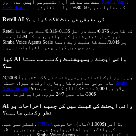
،
Vapi
،
Retell
منٹ سب سے کم آل اِنکلیوسِو آپشن ہے، اور
کے مقابلے میں 60–80% زیادہ کفایتی ہے۔
ElevenLabs
Retell AI کی حقیقی فی منٹ لاگت کیا ہے؟
Retell کا ظاہری $0.07/منٹ دراصل $0.13–$0.31/منٹ ہو جاتا
ہے جب LLM اور ٹیلی فونی شامل کیے جائیں، جبکہ
Simba Voice Agents Scale پر $0.04/منٹ کا فلیٹ ریٹ دیتا
ہے، جس میں کوئی چھپے اخراجات نہیں۔
کیا AI وائس ایجنٹ ریسیپشنسٹ رکھنے سے سستا
ہے؟
جی ہاں، ایک انسانی ریسیپشنسٹ کی لاگت تقریباً $3,500/
Simba
ماہ ہوتی ہے (صرف کاروباری اوقات میں)، جبکہ
Pro پلان پر 5,000 منٹ تک کالز کے لیے صرف
Voice Agents
$300/ماہ میں 24/7 سروس فراہم کرتا ہے۔
AI وائس ایجنٹ کی قیمت میں کن چھپے اخراجات پر
نظر رکھنی چاہیے؟
ایڈ آنز ($1,000+/ماہ)، خاموشی
HIPAA
کنکرنسی فیس،
کی بلنگ، اور اضافی چارجز جیسی چیزوں پر نظر
رکھیں؛ یہ سب Simba Voice Agents کی آل اِنکلیوسِو قیمت