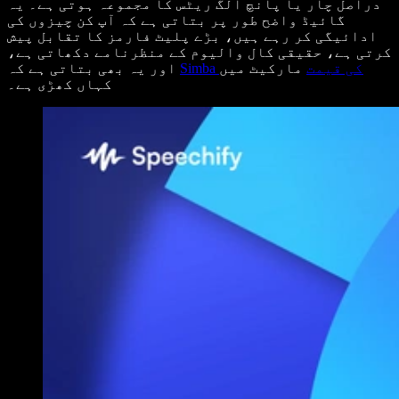
دراصل چار یا پانچ الگ ریٹس کا مجموعہ ہوتی ہے۔ یہ
گائیڈ واضح طور پر بتاتی ہے کہ آپ کن چیزوں کی
ادائیگی کر رہے ہیں، بڑے پلیٹ فارمز کا تقابل پیش
کرتی ہے، حقیقی کال والیوم کے منظرنامے دکھاتی ہے،
Simba کی قیمت
مارکیٹ میں
اور یہ بھی بتاتی ہے کہ
کہاں کھڑی ہے۔