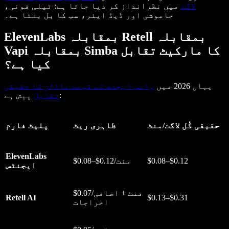
لاگت
میں نظرانداز کر دیا جاتا ہے: ٹیلی فونی،
خاموشی اور ڈیڈ ایئر، سب کا بل بنتا ہے۔
ElevenLabs بمقابلہ Retell بمقابلہ
Vapi بمقابلہ Simba کا مارکیٹ تقابل
کیا ہے؟
یہاں 2026 میں
وائس ایجنٹ کے قیمت ماڈلز کا حقیقی
پیش ہے:
تقابل
حقیقی کُل لاگت/منٹ
ظاہری ریٹ
پلیٹ فارم
ElevenLabs
$0.08–$0.12
$0.08–$0.12/منٹ
ایجنٹس
$0.07/منٹ + اضافی
Retell AI
$0.13–$0.31
اخراجات