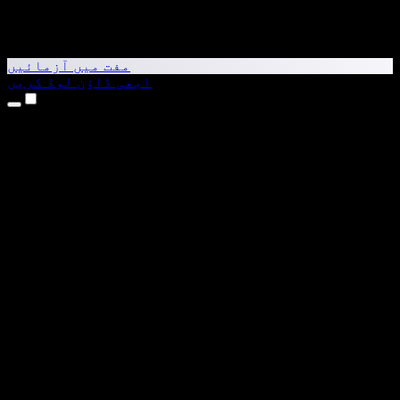
مفت میں آزمائیں
ابھی ڈاؤن لوڈ کریں
مصنوعات
متن کو آواز میں بدلیں
iPhone اور iPad ایپس
Android ایپ
Chrome ایکسٹینشن
Edge ایکسٹینشن
ویب ایپ
Mac ایپ