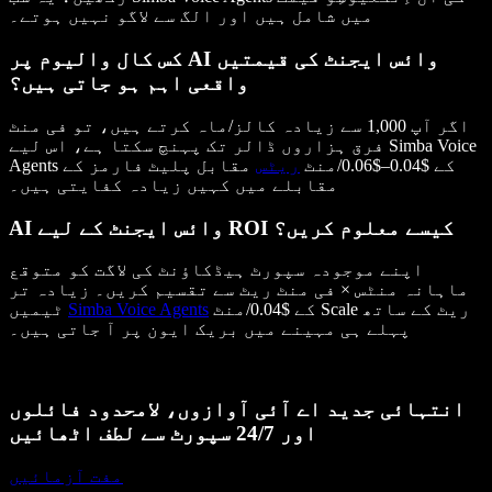
میں شامل ہیں اور الگ سے لاگو نہیں ہوتے۔
کس کال والیوم پر AI وائس ایجنٹ کی قیمتیں
واقعی اہم ہو جاتی ہیں؟
اگر آپ 1,000 سے زیادہ کالز/ماہ کرتے ہیں، تو فی منٹ
فرق ہزاروں ڈالر تک پہنچ سکتا ہے، اس لیے Simba Voice
Agents کے $0.04–$0.06/منٹ
ریٹس
مقابل پلیٹ فارمز کے
مقابلے میں کہیں زیادہ کفایتی ہیں۔
AI وائس ایجنٹ کے لیے ROI کیسے معلوم کریں؟
اپنے موجودہ سپورٹ ہیڈکاؤنٹ کی لاگت کو متوقع
ماہانہ منٹس × فی منٹ ریٹ سے تقسیم کریں۔ زیادہ تر
کے $0.04/منٹ Scale ریٹ کے ساتھ
Simba Voice Agents
ٹیمیں
پہلے ہی مہینے میں بریک ایون پر آ جاتی ہیں۔
انتہائی جدید اے آئی آوازوں، لامحدود فائلوں
اور 24/7 سپورٹ سے لطف اٹھائیں
مفت آزمائیں