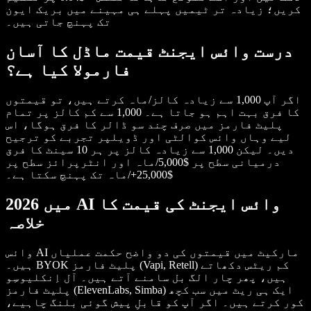
کریں؛ زیادہ تر ٹیمیں پہلے ہی مہینے میں بریک ایون
تک پہنچ جاتی ہیں۔
درست وائس ایجنٹ قیمت ماڈل کا آسان
فارمولا کیا ہے؟
اگر آپ 1,000 سے زیادہ کالز/ماہ کرتے ہیں، تو قیمتوں
کا فرق بہت اہم ہو جاتا ہے۔ 1,000 سے کم کالز پر تمام
پلیٹ فارمز میں صرف چند سو ڈالر کا فرق ہوگا، اس
لیے وہاں وائس کوالٹی اور ڈویلپر تجربے کو ترجیح
دیں۔ لیکن 1,000 سے زیادہ کالز پر ہر 10 سینٹ کا فرق
درمیانی سطح پر $5,000/ماہ اور انٹرپرائز سطح پر
$25,000+/ماہ تک پہنچ سکتا ہے۔
2026 میں AI وائس ایجنٹ کی قیمت کا
خلاصہ
وائس AI مارکیٹ میں قیمتوں کی دو واضح حکمت عملیاں
ہیں۔ BYOK پلیٹ فارمز (Vapi, Retell) کم ریٹس دکھاتے
ہیں، پھر چار الگ بل سامنے آتے ہیں۔ آل اِنکلیوسِو
پلیٹ فارمز (ElevenLabs, Simba) ایک ہی ریٹ میں سب کچھ
کور کرتے ہیں۔ اگر آپ کو قابلِ پیش گوئی بلنگ چاہیے،