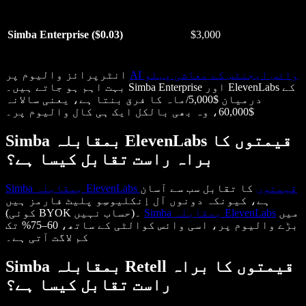
Simba Enterprise ($0.03)
$3,000
AI وائس ایجنٹس کے معاشی پہلو
انٹرپرائز والیوم پر
بہت اہم ہو جاتے ہیں۔ Simba Enterprise اور ElevenLabs کے
درمیان $5,000/ماہ کا فرق بنتا ہے، یعنی سالانہ
$60,000، وہ بھی بالکل ایک ہی کال والیوم پر۔
Simba بمقابلہ ElevenLabs قیمتوں کا
براہ راست تقابل کیسا ہے؟
Simba بمقابلہ ElevenLabs قیمتوں
کا تقابل سب سے آسان
ہے، کیونکہ دونوں آل اِنکلیوسِو پلیٹ فارمز ہیں
میں
Simba بمقابلہ ElevenLabs
(کوئی BYOK حساب نہیں)۔
بڑے والیوم پر، اسی وائس کوالٹی کے ساتھ، 60–75% تک
کم لاگت آتی ہے۔
Simba بمقابلہ Retell قیمتوں کا براہ
راست تقابل کیسا ہے؟