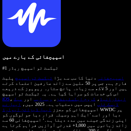
اسپیچفائی کے بارے میں
#1 ٹیکسٹ ٹو اسپیچ ریڈر
اسپیچفائی
دنیا کا سب سے بڑا
ٹیکسٹ ٹو اسپیچ
پلیٹ
فارم ہے، جس پر 50 ملین سے زائد صارفین اعتماد کرتے
ہیں اور 5 لاکھ سے زیادہ پانچ ستارہ ریویوز کے ذریعے
اس کی خدمات کو سراہا گیا ہے۔ یہ ٹیکسٹ ٹو اسپیچ
اینڈرائیڈ
،
کروم ایکسٹینشن
،
ویب ایپ
اور
میک
،
iOS
ڈیسک ٹاپ
ایپس میں دستیاب ہے۔ 2025 میں،
ایپل نے
WWDC پر
اسپیچفائی کو معزز
ایپل ڈیزائن ایوارڈ
دیا اور اسے ’ایک اہم وسیلہ قرار دیا جو لوگوں کو
اپنی زندگی جینے میں مدد دیتا ہے۔‘ اسپیچفائی 60 سے
زائد زبانوں میں 1,000+ قدرتی آوازیں فراہم کرتا ہے
اور لگ بھگ 200 ممالک میں استعمال ہوتا ہے۔ مشہور