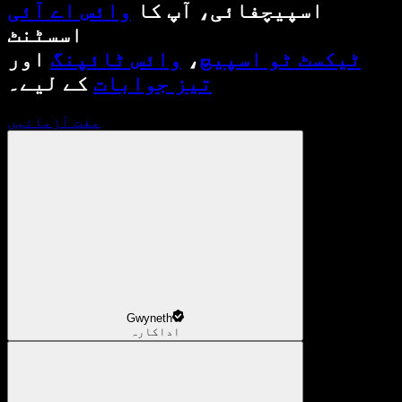
اسپیچفائی، آپ کا
وائس اے آئی
اسسٹنٹ
ٹیکسٹ ٹو اسپیچ
،
وائس ٹائپنگ
اور
تیز جوابات
کے لیے۔
مفت آزمائیں
Gwyneth
اداکارہ