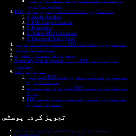
چوتھا مرحلہ: تصاویر کو منظم کریں اور
مناسب نام دیں
PDF سے تصاویر نکالنے کے 5 بہترین ٹولز
1. Adobe Acrobat
2. PDF Image Extractor
3. Photoshop
4. Online PDF Converters
5. Microsoft Office Tools
مختلف پلیٹ فارمز پر PDF سے تصویریں نکالنا
عام مسائل کا حل
بہترین طریقے اور مشورے
Speechify Text to Speech: اپنا PDF تجربہ بہتر
بنائیں
عمومی سوالات
کیا میں PDF سے تصویر کے لیے اسکرین شاٹ
لے سکتا ہوں؟
کیا صرف چند صفحات PDF سے نکالے جا سکتے
ہیں؟
PDF سے تصاویر لیتے وقت صفحہ نمبر کیسے
محفوظ رکھیں؟
تجویز کردہ پوسٹس
ٹیکسٹ ٹو اسپیچ مختلف آوازوں کے ساتھ
Google Docs کو مجھ سے پڑھوانا کیسے ممکن ہے