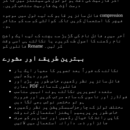
اگر فارمیٹ کی دقت ہو تو ٹول کی سیٹنگز میں جا کر
درست آؤٹ پٹ فارمیٹ منتخب کریں۔
فائل سائز پر قابو کے لیے ٹول میں موجود compression
فیچر کا استعمال کریں تاکہ کوالٹی کم سے کم متاثر
ہو۔
آخر میں، فائل نام کی گڑبڑ سے بچنے کے لیے ایک واضح
نام رکھنے کا اصول طے کریں، یا نکالتے ہی اسی وقت
فائلوں کو Rename کر لیں۔
بہترین طریقے اور مشورے
نکالنے کے فوراً بعد تصویر کا معیار ایک بار
ضرور دیکھ لیں
فائل سائز پر نظر رکھیں، خاص طور پر بڑی اور
بھاری PDF فائلوں کے ساتھ
متعدد تصویریں نکالتے ہوئے انہیں مناسب
فولڈرز اور ناموں کے ساتھ مرتب کریں اور ضرورت
ہو تو مختصر نوٹس بھی لگا دیں
مختلف ٹولز کے چارجز/سبسکرپشن پر نظر رکھیں،
خاص طور پر پریمیم آپشنز استعمال کرتے وقت
کاپی رائٹ کا خیال رکھیں اور تصاویر کو صرف
جائز اور ذمہ دارانہ استعمال میں لائیں