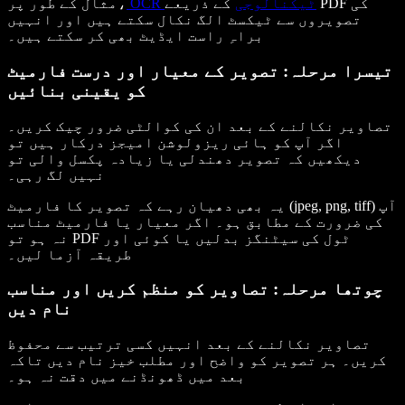
OCR ٹیکنالوجی
کے ذریعے PDF کی
مثال کے طور پر،
تصویروں سے ٹیکسٹ الگ نکال سکتے ہیں اور انہیں
براہِ راست ایڈیٹ بھی کر سکتے ہیں۔
تیسرا مرحلہ: تصویر کے معیار اور درست فارمیٹ
کو یقینی بنائیں
تصاویر نکالنے کے بعد ان کی کوالٹی ضرور چیک کریں۔
اگر آپ کو ہائی ریزولوشن امیجز درکار ہیں تو
دیکھیں کہ تصویر دھندلی یا زیادہ پکسل والی تو
نہیں لگ رہی۔
یہ بھی دھیان رہے کہ تصویر کا فارمیٹ (jpeg, png, tiff) آپ
کی ضرورت کے مطابق ہو۔ اگر معیار یا فارمیٹ مناسب
نہ ہو تو PDF ٹول کی سیٹنگز بدلیں یا کوئی اور
طریقہ آزما لیں۔
چوتھا مرحلہ: تصاویر کو منظم کریں اور مناسب
نام دیں
تصاویر نکالنے کے بعد انہیں کسی ترتیب سے محفوظ
کریں۔ ہر تصویر کو واضح اور مطلب خیز نام دیں تاکہ
بعد میں ڈھونڈنے میں دقت نہ ہو۔