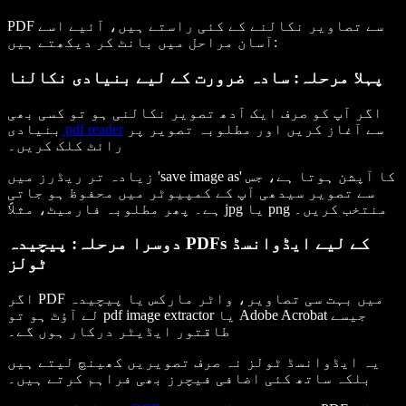
PDF سے تصاویر نکالنے کے کئی راستے ہیں، آئیے اسے
آسان مراحل میں بانٹ کر دیکھتے ہیں:
پہلا مرحلہ: سادہ ضرورت کے لیے بنیادی نکالنا
اگر آپ کو صرف ایک آدھ تصویر نکالنی ہو تو کسی بھی
سے آغاز کریں اور مطلوبہ تصویر پر
pdf reader
بنیادی
رائٹ کلک کریں۔
زیادہ تر ریڈرز میں 'save image as' کا آپشن ہوتا ہے، جس
سے تصویر سیدھی آپ کے کمپیوٹر میں محفوظ ہو جاتی
ہے۔ پھر مطلوبہ فارمیٹ، مثلاً jpg یا png منتخب کریں۔
دوسرا مرحلہ: پیچیدہ PDFs کے لیے ایڈوانسڈ
ٹولز
اگر PDF میں بہت سی تصاویر، واٹر مارکس یا پیچیدہ
لے آؤٹ ہو تو pdf image extractor یا Adobe Acrobat جیسے
طاقتور ایڈیٹر درکار ہوں گے۔
یہ ایڈوانسڈ ٹولز نہ صرف تصویریں کھینچ لیتے ہیں
بلکہ ساتھ کئی اضافی فیچرز بھی فراہم کرتے ہیں۔