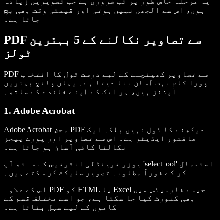
یہ مرحلہ خاص طور پر تب ضروری ہے جب تصویریں زیادہ
ہوں، اس سے الجھن نہیں ہوتی اور قیمتی وقت بھی بچ
جاتا ہے۔
PDF سے تصاویر نکالنے کے 5 بہترین
ٹولز
PDF سے تصاویر کھینچنے کے لیے درست ٹول کا انتخاب
پورا کام بہت آسان بنا دیتا ہے۔ یہاں پانچ بہترین
آپشنز ہیں، ہر ایک کے اپنے فائدے کے ساتھ۔
1. Adobe Acrobat
Adobe Acrobat محض PDF دیکھنے کا ٹول نہیں بلکہ ایک
طاقتور ایڈیٹر ہے۔ اس سے تصاویر اور پورے پیجز
نکالنا کافی آسان ہو جاتا ہے۔
یوزر فرینڈلی انٹرفیس کے ساتھ آپ 'select tool' استعمال
کر کے فوراً مطلوبہ تصویر سلیکٹ کر سکتے ہیں۔
اس کے علاوہ PDF کو HTML یا Excel جیسے فارمیٹس میں
بھی کنورٹ کیا جا سکتا ہے، جو اسے مختلف قسم کے
کاموں کے لیے سہل بناتا ہے۔