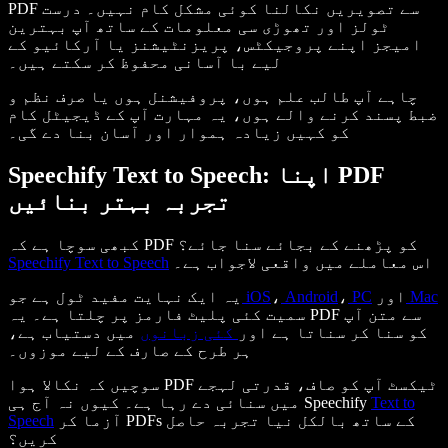
PDF سے تصویریں نکالنا کوئی مشکل کام نہیں۔ درست
ٹولز اور تھوڑی سی معلومات کے ساتھ آپ بہترین
امیجز اپنے پروجیکٹس، پریزنٹیشنز یا آرکائیو کے
لیے با آسانی محفوظ کر سکتے ہیں۔
چاہے آپ طالب علم ہوں، پروفیشنل ہوں یا صرف نظم و
ضبط پسند کرنے والے ہوں، یہ مہارت آپ کے ڈیجیٹل کام
کو کہیں زیادہ ہموار اور آسان بنا دے گی۔
Speechify Text to Speech: اپنا PDF
تجربہ بہتر بنائیں
کبھی سوچا ہے کہ PDF کو پڑھنے کے بجائے سنا جائے؟
اس معاملے میں واقعی لاجواب ہے۔
Speechify Text to Speech
Mac
اور
PC
،
Android
،
iOS
یہ ایک نہایت مفید ٹول ہے جو
سمیت کئی پلیٹ فارمز پر چلتا ہے۔ یہ PDF سے متن آپ
کو سنا کر سناتا ہے اور
کئی زبانوں
میں دستیاب ہے،
ہر طرح کے صارف کے لیے موزوں۔
سوچیں کہ نکالا ہوا PDF ٹیکسٹ آپ کو صاف، قدرتی لہجے
Text to
میں سنائی دے رہا ہے۔ کیوں نہ آج ہی Speechify
آزما کر PDFs کے ساتھ بالکل نیا تجربہ حاصل
Speech
کریں؟