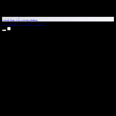
مفت میں آزمائیں
ابھی ڈاؤن لوڈ کریں
مصنوعات
متن کو آواز میں بدلیں
iPhone اور iPad ایپس
Android ایپ
Chrome ایکسٹینشن
Edge ایکسٹینشن
ویب ایپ
Mac ایپ