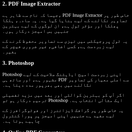
2. PDF Image Extractor
جیسا کہ نام سے ظاہر ہے، PDF Image Extractor خاص طور پر
تصاویر نکالنے کے لیے بنایا گیا ہے۔ یہ سادہ، ہلکا
پھلکا اور مؤثر ٹول ہے، ان لوگوں کے لیے بہترین
جنہیں بس امیجز درکار ہوں۔
یہ ٹول پروجیکٹس میں تیزی سے تصاویر محفوظ کرنے کے
لیے زبردست ہے، کسی اضافی، غیر ضروری فیچر کے
بغیر۔
3. Photoshop
Photoshop اپنی زبردست امیج ایڈیٹنگ صلاحیت کے لیے
مشہور ہے، اور ساتھ ہی PDF سے اعلی معیار کی تصاویر
نکالنے میں بھی بھرپور مدد دیتا ہے۔
اگر آپ کو بہترین کوالٹی اور بعد میں مزید تفصیلی
ترمیم درکار ہو تو Photoshop ایک مثالی انتخاب ہے۔
یہ خاص طور پر گرافک ڈیزائنرز اور فوٹوگرافرز کے
لیے مفید ہے جنہیں اپنی امیجز پر پورا کنٹرول
چاہیے ہوتا ہے۔