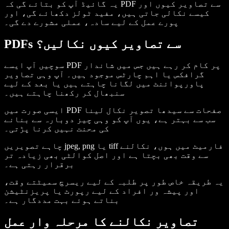
یہ گائیڈ آپ کو بتائے گی کہ PDF سے تصاویر کیوں اور
کیسے نکالی جاتی ہیں، مفید ٹولز دکھائے گی، اور
پورے عمل کے لیے سادہ، عملی مشورے دے گی۔
PDFs سے تصاویر کیوں نکالیں؟
سوچیں آپ ایسے PDF پر کام کر رہے ہیں جس میں شاندار
گرافکس یا اہم چارٹس موجود ہیں۔ آپ وہی تصاویر
پاورپوائنٹ میں لگانا چاہتے ہیں یا بعد کے لیے
سنبھال کر رکھنا چاہتے ہیں۔
ایسی صورت میں PDF صفحات سے سیدھا تصویر نکال لینا
سب سے بہتر ہے، یوں آپ کو وہی چیز دوبارہ سے بنانے
کی محنت نہیں کرنا پڑتی۔
چاہے تصویریں jpeg, png یا tiff فارمیٹ میں ہوں، نکالنے
سے وقت بھی بچتا ہے اور اصل کوالٹی بھی زیادہ تر
برقرار رہتی ہے۔
یہ طریقہ خاص طور پر طلبہ کے لیے ریسرچ سمیٹتے وقت،
اور پیشہ ور افراد کے لیے رپورٹ یا پریزنٹیشن
بناتے ہوئے بہت مددگار ہے۔
تصاویر نکالنے کا مرحلہ وار عمل