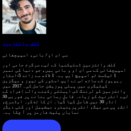
کلف وائتزمین
سی ای او / بانی، اسپیچفائی
کلف وائتزمین ڈسلیکسیا کے لیے سرگرم حامی اور
اسپیچفائی کے سی ای او و بانی ہیں، جو دنیا کی نمبر
1 ٹیکسٹ ٹو اسپیچ ایپ ہے۔ 1 لاکھ سے زائد 5-اسٹار
ریویوز کے ساتھ اس نے ایپ اسٹور کی نیوز و میگزین
کیٹیگری میں پہلی پوزیشن حاصل کی۔ 2017 میں
وائتزمین کو لرننگ ڈس ایبلٹی رکھنے والے افراد کے
لیے انٹرنیٹ کو زیادہ قابلِ رسائی بنانے پر فوربس 30
انڈر 30 میں شامل کیا گیا۔ ان کا تذکرہ ایڈسرج،
انک، پی سی میگ، انٹرپرینیئر، میشیبل اور کئی دیگر
نمایاں پلیٹ فارمز پر آ چکا ہے۔