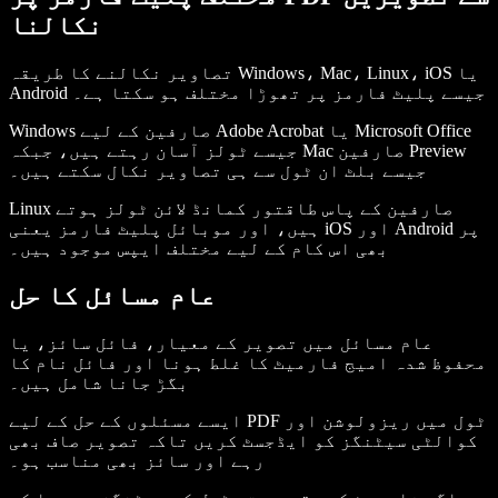
نکالنا
تصاویر نکالنے کا طریقہ Windows، Mac، Linux، iOS یا
Android جیسے پلیٹ فارمز پر تھوڑا مختلف ہو سکتا ہے۔
Windows صارفین کے لیے Adobe Acrobat یا Microsoft Office
جیسے ٹولز آسان رہتے ہیں، جبکہ Mac صارفین Preview
جیسے بلٹ ان ٹول سے ہی تصاویر نکال سکتے ہیں۔
Linux صارفین کے پاس طاقتور کمانڈ لائن ٹولز ہوتے
ہیں، اور موبائل پلیٹ فارمز یعنی iOS اور Android پر
بھی اس کام کے لیے مختلف ایپس موجود ہیں۔
عام مسائل کا حل
عام مسائل میں تصویر کے معیار، فائل سائز، یا
محفوظ شدہ امیج فارمیٹ کا غلط ہونا اور فائل نام کا
بگڑ جانا شامل ہیں۔
ایسے مسئلوں کے حل کے لیے PDF ٹول میں ریزولوشن اور
کوالٹی سیٹنگز کو ایڈجسٹ کریں تاکہ تصویر صاف بھی
رہے اور سائز بھی مناسب ہو۔