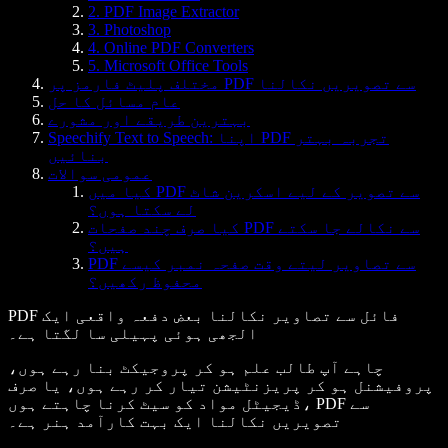
2. PDF Image Extractor
3. Photoshop
4. Online PDF Converters
5. Microsoft Office Tools
مختلف پلیٹ فارمز پر PDF سے تصویریں نکالنا
عام مسائل کا حل
بہترین طریقے اور مشورے
Speechify Text to Speech: اپنا PDF تجربہ بہتر
بنائیں
عمومی سوالات
کیا میں PDF سے تصویر کے لیے اسکرین شاٹ
لے سکتا ہوں؟
کیا صرف چند صفحات PDF سے نکالے جا سکتے
ہیں؟
PDF سے تصاویر لیتے وقت صفحہ نمبر کیسے
محفوظ رکھیں؟
PDF فائل سے تصاویر نکالنا بعض دفعہ واقعی ایک
الجھی ہوئی پہیلی سا لگتا ہے۔
چاہے آپ طالب علم ہو کر پروجیکٹ بنا رہے ہوں،
پروفیشنل ہو کر پریزنٹیشن تیار کر رہے ہوں، یا صرف
ڈیجیٹل مواد کو سیٹ کرنا چاہتے ہوں، PDF سے
تصویریں نکالنا ایک بہت کارآمد ہنر ہے۔