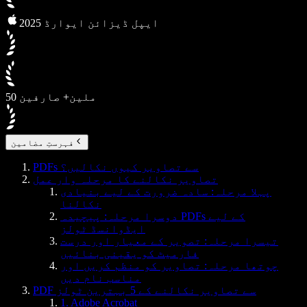
2025 ایپل ڈیزائن ایوارڈ
50 ملین+ صارفین
فہرستِ مضامین
PDFs سے تصاویر کیوں نکالیں؟
تصاویر نکالنے کا مرحلہ وار عمل
پہلا مرحلہ: سادہ ضرورت کے لیے بنیادی
نکالنا
دوسرا مرحلہ: پیچیدہ PDFs کے لیے
ایڈوانسڈ ٹولز
تیسرا مرحلہ: تصویر کے معیار اور درست
فارمیٹ کو یقینی بنائیں
چوتھا مرحلہ: تصاویر کو منظم کریں اور
مناسب نام دیں
PDF سے تصاویر نکالنے کے 5 بہترین ٹولز
1. Adobe Acrobat