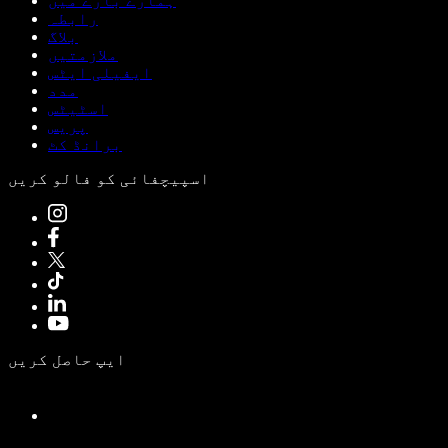
ہمارے بارے میں
رابطہ
بلاگ
ملازمتیں
ایفیلی ایٹس
مدد
اسٹیٹس
پریس
برانڈ کٹ
اسپیچفائی کو فالو کریں
ایپ حاصل کریں