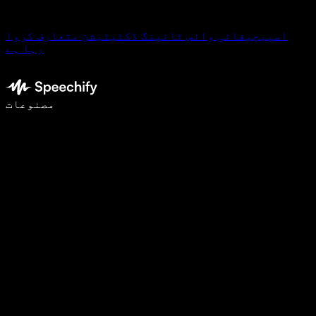
اسپیچیفائی وائس ٹائپنگ ڈکٹیٹیشن متعارف کروا
رہا ہے
وائس ٹائپنگ کے ساتھ 5 گنا تیزی سے لکھیں
مصنوعات
مزید جانیں