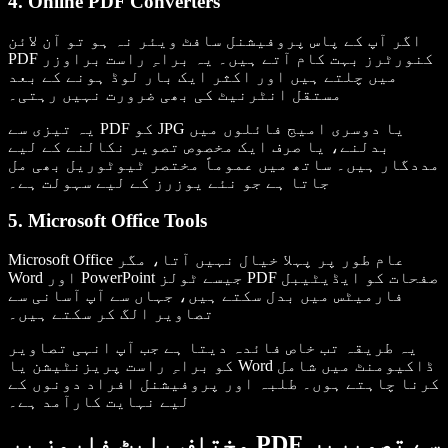
4. Online PDF Converters
اگر آپ کے پاس پروفیشنل سافٹ ویئر نہ ہو تو آن لائن
PDF کنورٹرز بہت کام آتے ہیں۔ یہ براہِ راست براوزر
میں چلتے ہیں اور اکثر ایک بار لوڈ ہونے کے بعد
مستقل انٹرنیٹ کی بھی ضرورت نہیں رہتی۔
یہ تیزی سے PDF کو JPG یا دوسری امیج فائلوں میں
بدلنے، یا صرف ایک مخصوص تصویر نکالنے کے لیے
مددگار ہیں۔ ساتھ میں عموماً مختصر ٹیوٹوریل بھی مل
جاتا ہے جو نئے یوزرز کے لیے سہولت ہے۔
5. Microsoft Office Tools
Microsoft Office عام طور پر پہلا خیال نہیں آتا، مگر
Word اور PowerPoint جیسے ٹولز PDF صفحات کو ایڈیٹیبل
فارمیٹس میں بدل سکتے ہیں، جہاں سے آپ آسانی سے
تصاویر الگ کر سکتے ہیں۔
یہ طریقہ تب خاص فائدہ دیتا ہے جب آپ انہی تصاویر
کو براہِ راست پریزنٹیشن یا Word ڈاکیومنٹ میں شامل
کرنا چاہتے ہوں۔ طلبہ اور پروفیشنل افراد دونوں کے
لیے نہایت کارآمد ہے۔
مختلف پلیٹ فارمز پر PDF سے تصویریں