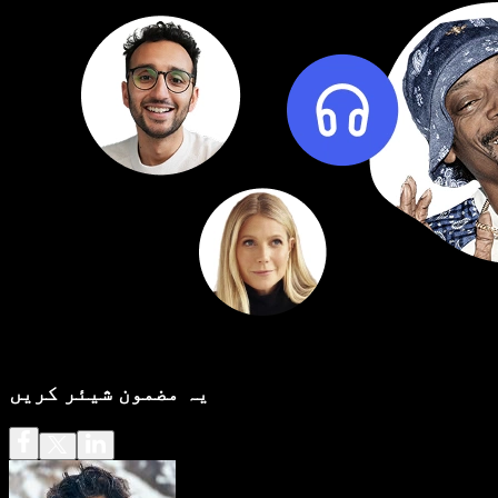
یہ مضمون شیئر کریں