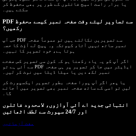
یا براہِ راست امیج فائلوں کے طور پر بھی محفوظ کر
سکتے ہیں۔
PDF سے تصاویر لیتے وقت صفحہ نمبر کیسے محفوظ
رکھیں؟
جب آپ PDF سے تصویریں نکالتے ہیں تو عموماً صفحہ
نمبر ساتھ نہیں آتا، کیونکہ وہ پیج لے آؤٹ کا حصہ
ہوتا ہے، خود تصویر کا نہیں۔
اگر آپ کو یہ یاد رکھنا ہو کہ کون سی تصویر کس صفحے
سے آئی ہے تو PDF ایڈیٹر میں جا کر تصویر پر ہی صفحہ
نمبر لکھ دیں یا میٹا ڈیٹا میں نوٹ کر لیں۔
یا پھر اگر آپ پورا صفحہ بطور تصویر ایکسپورٹ کر
لیں تو اسی کے ساتھ صفحہ نمبر بھی تصویر میں آ جائے
گا۔
انتہائی جدید اے آئی آوازوں، لامحدود فائلوں
اور 24/7 سپورٹ سے لطف اٹھائیں
مفت آزمائیں