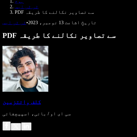
ہوم
ڈویلپرز کے لیے Speechify
ٹی ٹی ایس
PDF سے تصاویر نکالنے کا طریقہ
تاریخِ اشاعت
13 نومبر، 2023
•
ٹی ٹی ایس
PDF سے تصاویر نکالنے کا طریقہ
کلف وائتزمین
سی ای او / بانی، اسپیچفائی