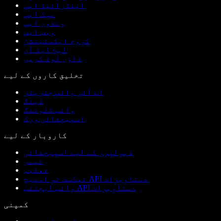
اینڈرائیڈ ایپ
میک ایپ
ونڈوز ایپ
ویب ایپ
کروم ایکسٹینشن
ایج ایڈ آن
ڈاؤن لوڈ کریں
تخلیق کاروں کے لیے
اے آئی وائس جنریٹر
ڈبنگ
وائس کلوننگ
اسپیچفائی ورک
کاروبار کے لیے
ڈیولپرز کے لیے اسپیچفائی
ٹیمز
تعلیم
ٹیکسٹ ٹو اسپیچ API دستاویزات
وائس ایجنٹس API دستاویزات
کمپنی