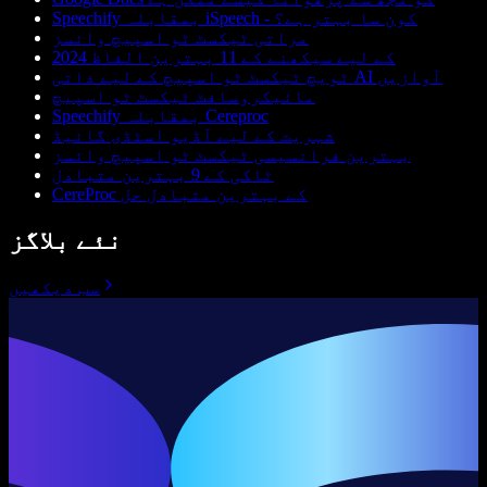
Speechify بمقابلہ iSpeech - کون سا بہتر ہے؟
مراتی ٹیکسٹ ٹو اسپیچ وائسز
2024 کے لیے سیکھنے کے 11 بہترین الفاظ
ٹویچ ٹیکسٹ ٹو اسپیچ کے لیے ذاتی AI آوازیں
مائیکروسافٹ ٹیکسٹ ٹو اسپیچ
Speechify بمقابلہ Cereproc
شہریت کے لیے آڈیو اسٹڈی گائیڈ
بہترین فرانسیسی ٹیکسٹ ٹو اسپیچ وائسز
ٹاکی کے 9 بہترین متبادل
CereProc کے بہترین متبادل حل
نئے بلاگز
سب دیکھیں