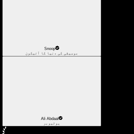
Snoop
موسیقی کی دنیا کا آئیکون
Ali Abdaal
یوٹیوبر