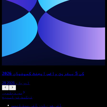
2026 کی 5 بہترین وائس ایجنٹ کمپنیاں
28 اپریل، 2026
سب دیکھیں
ٹیکسٹ ٹو اسپیچ
آئی فون اور آئی پیڈ ایپس