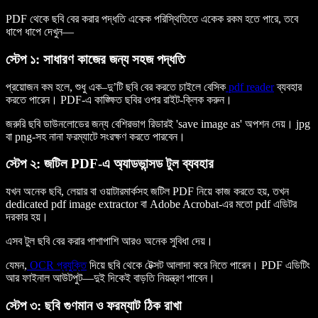
PDF থেকে ছবি বের করার পদ্ধতি একেক পরিস্থিতিতে একেক রকম হতে পারে, তবে
ধাপে ধাপে দেখুন—
স্টেপ ১: সাধারণ কাজের জন্য সহজ পদ্ধতি
প্রয়োজন কম হলে, শুধু এক–দু’টি ছবি বের করতে চাইলে বেসিক
pdf reader
ব্যবহার
করতে পারেন। PDF-এ কাঙ্ক্ষিত ছবির ওপর রাইট-ক্লিক করুন।
জরুরি ছবি ডাউনলোডের জন্য বেশিরভাগ রিডারই 'save image as' অপশন দেয়। jpg
বা png-সহ নানা ফরম্যাটে সংরক্ষণ করতে পারবেন।
স্টেপ ২: জটিল PDF-এ অ্যাডভান্সড টুল ব্যবহার
যখন অনেক ছবি, লেয়ার বা ওয়াটারমার্কসহ জটিল PDF নিয়ে কাজ করতে হয়, তখন
dedicated pdf image extractor বা Adobe Acrobat-এর মতো pdf এডিটর
দরকার হয়।
এসব টুল ছবি বের করার পাশাপাশি আরও অনেক সুবিধা দেয়।
যেমন,
OCR প্রযুক্তি
দিয়ে ছবি থেকে টেক্সট আলাদা করে নিতে পারেন। PDF এডিটিং
আর ফাইনাল আউটপুট—দুই দিকেই বাড়তি নিয়ন্ত্রণ পাবেন।
স্টেপ ৩: ছবি গুণমান ও ফরম্যাট ঠিক রাখা