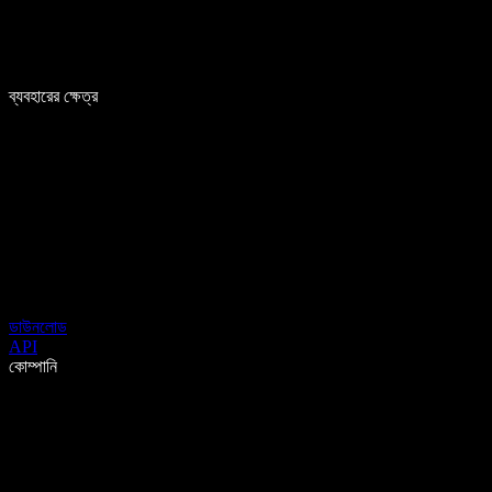
ব্যবহারের ক্ষেত্র
ডাউনলোড
API
কোম্পানি