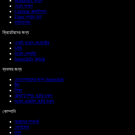
Windows অ্যাপ
ওয়েব অ্যাপ
Chrome এক্সটেনশন
Edge অ্যাড-অন
ডাউনলোড
ক্রিয়েটরদের জন্য
এআই ভয়েস জেনারেটর
ডাবিং
ভয়েস ক্লোনিং
Speechify Work
ব্যবসার জন্য
ডেভেলপারদের জন্য Speechify
টিম
শিক্ষা
টেক্সট টু স্পিচ API ডকস
ভয়েস এজেন্টস API ডকস
কোম্পানি
আমাদের সম্পর্কে
যোগাযোগ
ব্লগ