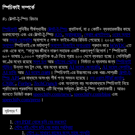
স্পিচিফাই সম্পর্কে
#১ টেক্সট-টু-স্পিচ রিডার
স্পিচিফাই
পৃথিবীর শীর্ষস্থানীয়
টেক্সট-টু-স্পিচ
প্ল্যাটফর্ম, যা ৫ কোটি+ ব্যবহারকারীর কাছে
ভরসাযোগ্য এবং এর টেক্সট-টু-স্পিচ
iOS
,
অ্যান্ড্রয়েড
,
ক্রোম এক্সটেনশন
,
ওয়েব অ্যাপ
আর
ম্যাক ডেস্কটপ
অ্যাপসে ৫ লক্ষ+ ফাইভ-স্টার রিভিউ পেয়েছে। ২০২৫ সালে
অ্যাপল
স্পিচিফাই-কে মর্যাদাপূর্ণ
অ্যাপল ডিজাইন অ্যাওয়ার্ড
প্রদান করে
WWDC
-তে
এবং একে বলে, “মানুষের জীবনে দারুণ সহায়ক একটি গুরুত্বপূর্ণ রিসোর্স।” স্পিচিফাই
৬০+ ভাষায় ১,০০০+ প্রাকৃতিক কণ্ঠ নিয়ে প্রায় ২০০ দেশে ব্যবহৃত হচ্ছে। সেলিব্রিটি
কণ্ঠের মধ্যে রয়েছে
স্নুপ ডগ
আর
গুইনেথ পেল্ট্রো
। নির্মাতা ও ব্যবসার জন্য
স্পিচিফাই
স্টুডিও
উন্নত সব টুল দেয়, যার মধ্যে রয়েছে
AI ভয়েস জেনারেটর
,
AI ভয়েস ক্লোনিং
,
AI ডাবিং
আর
AI ভয়েস চেঞ্জার
। স্পিচিফাই-এর উচ্চমানের এবং খরচ-সাশ্রয়ী
টেক্সট-টু-
স্পিচ API
-এর মাধ্যমে অসংখ্য শীর্ষ পণ্য সম্ভব হয়েছে।
দ্য ওয়াল স্ট্রিট জার্নাল
,
CNBC
,
Forbes
,
TechCrunch
এবং অন্যান্য বড় সংবাদমাধ্যমে স্পিচিফাই নিয়ে
প্রতিবেদন প্রকাশিত হয়েছে; এটি বিশ্বের সর্ববৃহৎ টেক্সট-টু-স্পিচ প্রদানকারী। আরও
জানতে ভিজিট করুন
speechify.com/news
,
speechify.com/blog
এবং
speechify.com/press
।
সূচিপত্র
কেন PDF থেকে ছবি বের করবেন?
স্টেপ-বাই-স্টেপ ছবি বের করার প্রক্রিয়া
স্টেপ ১: সাধারণ কাজের জন্য সহজ পদ্ধতি