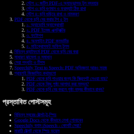
স্টেপ ২: জটিল PDF-এ অ্যাডভান্সড টুল ব্যবহার
স্টেপ ৩: ছবি গুণমান ও ফরম্যাট ঠিক রাখা
স্টেপ ৪: ছবি গুছিয়ে রাখা ও নামকরণ
PDF থেকে ছবি বের করার টপ ৫ টুল
১. অ্যাডোবি অ্যাক্রোবাট
২. PDF ইমেজ এক্সট্রাক্টর
৩. ফটোশপ
৪. অনলাইন PDF কনভার্টার
৫. মাইক্রোসফট অফিস টুলস
বিভিন্ন প্ল্যাটফর্মে PDF থেকে ছবি বের করা
সাধারণ ঝামেলা ও সমাধান
সেরা পদ্ধতি ও টিপস
Speechify Text to Speech: PDF অভিজ্ঞতা আরও সহজ
প্রায়শই জিজ্ঞাসিত কথাগুলো
PDF থেকে ছবি পাওয়ার জন্য কি স্ক্রিনশট নেওয়া যায়?
PDF থেকে কিছু পৃষ্ঠা আলাদা করা সম্ভব?
PDF থেকে ছবি বের করলে পৃষ্ঠা নম্বর কীভাবে রাখব?
প্রস্তাবিত পোস্টসমূহ
বিভিন্ন স্বরের টেক্সট-টু-স্পিচ
Google Docs থেকে কীভাবে লেখা শোনাবেন
Speechify বনাম iSpeech - কোনটি সেরা?
মারাঠি টেক্সট থেকে স্পিচ ভয়েস