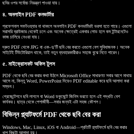
ছবির ওপর সর্বোচ্চ নিয়ন্ত্রণ পাওয়া যায়।
৪. অনলাইন PDF কনভার্টার
প্রফেশনাল সফটওয়্যার না থাকলে অনলাইন PDF কনভার্টারই ভরসা হতে পারে। এগুলো
সরাসরি ব্রাউজার থেকেই চলে এবং অনেক ক্ষেত্রেই একবার লোড হলে কম ইন্টারনেটেও
কাজ চালিয়ে নেওয়া যায়।
দ্রুত PDF থেকে JPG বা এক–দু’টি ছবি বের করতে এগুলো বেশ সুবিধাজনক। অনেক
সাইটেই টিউটোরিয়াল থাকে, তাই নতুন ব্যবহারকারীরাও সহজে বুঝে নিতে পারেন।
৫. মাইক্রোসফট অফিস টুলস
PDF থেকে ছবি বের করার কথা উঠলে Microsoft Office সাধারণত সবার আগে মাথায়
আসে না, কিন্তু Word, PowerPoint দিয়েও PDF editable করে ছবি আলাদা করা
সম্ভব।
প্রেজেন্টেশনে ছবি লাগলে বা Word ডকুমেন্টে জিনিস ভরতে হলে এই পদ্ধতি বেশ
কার্যকর। ছাত্র থেকে পেশাজীবী—সবার জন্যই এটা সহজ কৌশল।
বিভিন্ন প্ল্যাটফর্মে PDF থেকে ছবি বের করা
Windows, Mac, Linux, iOS বা Android—প্রতিটি প্ল্যাটফর্মে ছবি বের করার
ধাপ কিছুটা আলাদা হয়।