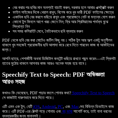
বের করার পর ছবির মান অবশ্যই যাচাই করুন, দরকার হলে আবার এক্সট্রাক্ট করুন
ফাইল সাইজের দিকে খেয়াল রাখুন, বিশেষ করে খুব ভারী PDF ফাইলের ক্ষেত্রে
একাধিক ছবি বের করলে গুছিয়ে রাখুন এবং প্রয়োজনে নোট বা মন্তব্য যোগ করুন
কোনো টুল কিনলে আগে খরচ জেনে নিন; ফ্রি আর প্রিমিয়ামের পার্থক্য বুঝে
সিদ্ধান্ত নিন
সব সময় কপিরাইট মেনে, নৈতিকভাবে ছবি ব্যবহার করুন
PDF থেকে ছবি বের করা মোটেও জটিল কিছু নয়। সঠিক টুল আর অল্প একটু অনুশীলন
থাকলে খুব সহজেই প্রয়োজনীয় ছবি আলাদা করে রেখে দিতে পারবেন কাজ বা আর্কাইভের
জন্য।
আপনি ছাত্র, পেশাজীবী অথবা ডিজিটাল কনটেন্ট গুছিয়ে রাখতে পছন্দ করেন—এই স্কিলটা
হাতের মুঠোয় থাকলে আপনার কাজ আরও অনেক সহজ হয়ে যাবে।
Speechify Text to Speech: PDF অভিজ্ঞতা
আরও সহজ
কখনও কি ভেবেছেন, PDF পড়ার বদলে শোনার কথা?
Speechify Text to Speech
সে কাজটাই দারুণভাবে করে দিতে পারে।
এটি এমন এক টুল, যেটি
iOS
,
Android
,
PC
, এবং
Mac
-সহ বিভিন্ন ডিভাইসে কাজ
করে। এটি PDF-এর টেক্সট পড়ে শোনায় এবং
বহু ভাষা
সাপোর্ট করে, তাই নানা ধরনের
ব্যবহারকারীর জন্য মানানসই।