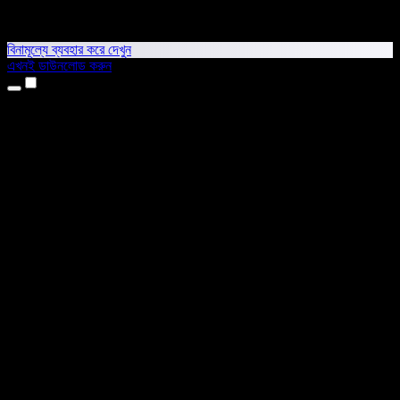
বিনামূল্যে ব্যবহার করে দেখুন
এখনই ডাউনলোড করুন
প্রোডাক্ট
টেক্সট টু স্পিচ
আইফোন ও আইপ্যাড অ্যাপ
অ্যান্ড্রয়েড অ্যাপ
ক্রোম এক্সটেনশন
এজ এক্সটেনশন
ওয়েব অ্যাপ
ম্যাক অ্যাপ
উইন্ডোজ অ্যাপ
এআই ভয়েস জেনারেটর