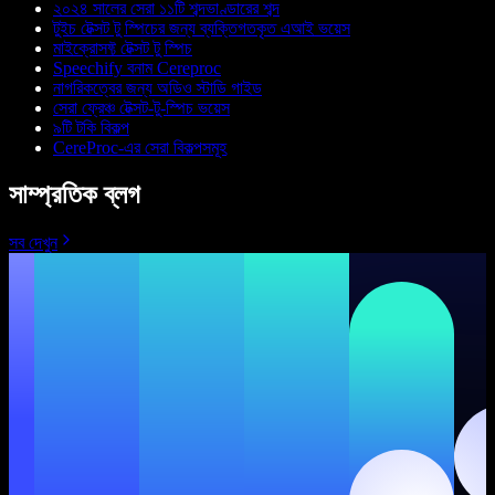
২০২৪ সালের সেরা ১১টি শব্দভাণ্ডারের শব্দ
টুইচ টেক্সট টু স্পিচের জন্য ব্যক্তিগতকৃত এআই ভয়েস
মাইক্রোসফ্ট টেক্সট টু স্পিচ
Speechify বনাম Cereproc
নাগরিকত্বের জন্য অডিও স্টাডি গাইড
সেরা ফ্রেঞ্চ টেক্সট-টু-স্পিচ ভয়েস
৯টি টকি বিকল্প
CereProc-এর সেরা বিকল্পসমূহ
সাম্প্রতিক ব্লগ
সব দেখুন