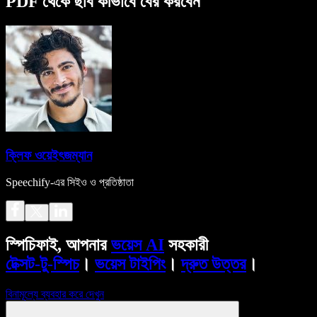
PDF থেকে ছবি কীভাবে বের করবেন
ক্লিফ ওয়েইৎজম্যান
Speechify-এর সিইও ও প্রতিষ্ঠাতা
স্পিচিফাই, আপনার
ভয়েস AI
সহকারী
টেক্সট-টু-স্পিচ
।
ভয়েস টাইপিং
।
দ্রুত উত্তর
।
বিনামূল্যে ব্যবহার করে দেখুন