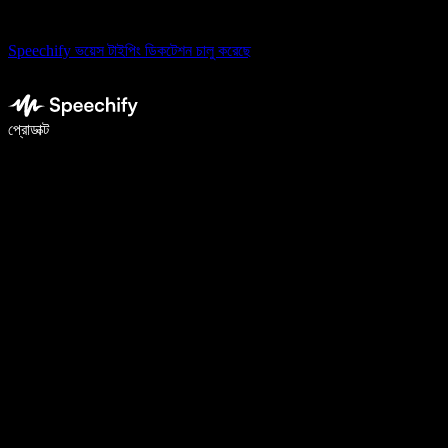
Speechify ভয়েস টাইপিং ডিকটেশন চালু করেছে
ভয়েস টাইপিং দিয়ে ৫ গুণ দ্রুত লিখুন
প্রোডাক্ট
আরও জানুন