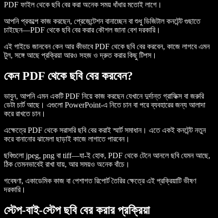
PDF ফাইল থেকে ছবি বের করা অনেক সময় ধাঁধার মতোই লাগে।
আপনি প্রকল্পে কাজ করছেন, প্রেজেন্টেশন বানাচ্ছেন বা শুধু ডিজিটাল কনটেন্ট গুছাতে
চাইছেন—PDF থেকে ছবি বের করার কৌশল জানা বেশ দরকারি।
এই গাইডে জানবেন কেন আর কীভাবে PDF থেকে ছবি বের করবেন, কাজে লাগবে এমন
টুল, সঙ্গে আছে প্রক্রিয়া আরও সহজ ও দ্রুত করার কিছু টিপস।
কেন PDF থেকে ছবি বের করবেন?
ভাবুন, আপনি এমন একটি PDF নিয়ে কাজ করছেন যেখানে দুর্দান্ত গ্রাফিক্স বা জরুরি
ডেটা চার্ট আছে। এগুলো PowerPoint-এ নিতে চান বা পরে ব্যবহারের জন্য আলাদা
করে রাখতে চান।
এক্ষেত্রে PDF থেকে সরাসরি ছবি বের করাই স্মার্ট সমাধান। এতে একই কনটেন্ট নতুন
করে বানানোর ঝামেলা ছাড়াই কাজে লাগাতে পারবেন।
ছবিগুলো jpeg, png বা tiff—যা-ই হোক, PDF থেকে টেনে আনলে ছবি যেমন আছে,
ঠিক তেমনভাবেই রাখা যায়, আর সময়ও অনেক বাঁচে।
গবেষণা, একাডেমিক কাজ বা পেশাগত রিপোর্ট তৈরির ক্ষেত্রে এই প্রক্রিয়াটি ভীষণ
দরকারি।
স্টেপ-বাই-স্টেপ ছবি বের করার প্রক্রিয়া