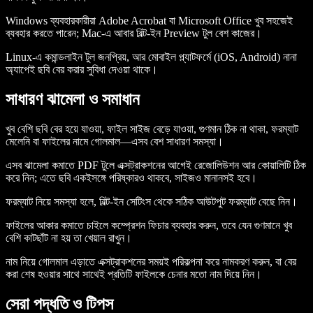
Windows ব্যবহারকারীরা Adobe Acrobat বা Microsoft Office খুব সহজেই
ব্যবহার করতে পারেন; Mac-এ আবার বিল্ট-ইন Preview টুল বেশ কাজের।
Linux-এ কমান্ডলাইন টুল জনপ্রিয়, আর মোবাইল প্ল্যাটফর্মে (iOS, Android) নানা
অ্যাপেই ছবি বের করার সুবিধা দেওয়া থাকে।
সাধারণ ঝামেলা ও সমাধান
খুব বেশি ছবি বের হয়ে যাওয়া, ফাইল সাইজ বেড়ে যাওয়া, গুণমান ঠিক না থাকা, ফরম্যাট
মেলেনি বা ফাইলের নামে গোলমাল—এসব বেশ সাধারণ সমস্যা।
এসব ঝামেলা কমাতে PDF টুলে এক্সট্রাকশনের আগেই রেজোলিউশন আর কোয়ালিটি ঠিক
করে নিন; এতে ছবি একইসঙ্গে পরিষ্কারও থাকবে, সাইজও মানানসই হবে।
ফরম্যাট নিয়ে সমস্যা হলে, বিল্ট-ইন সেটিংস থেকে সঠিক আউটপুট ফরম্যাট বেছে নিন।
ফাইলের আকার কমাতে চাইলে কম্প্রেশন ফিচার ব্যবহার করুন, তবে যেন গুণমানে খুব
বেশি কাটছাঁট না হয় তা খেয়াল রাখুন।
নাম নিয়ে গোলমাল এড়াতে এক্সট্রাকশনের সময়ই পরিকল্পনা করে নামকরণ করুন, বা বের
করা শেষ হওয়ার সাথে সাথেই প্রতিটি ফাইলকে চেনার মতো নাম দিয়ে নিন।
সেরা পদ্ধতি ও টিপস