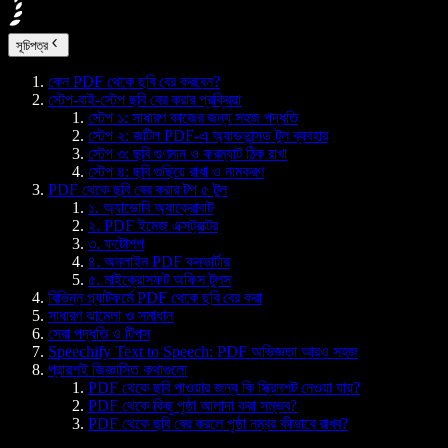
সূচিপত্র
কেন PDF থেকে ছবি বের করবেন?
স্টেপ-বাই-স্টেপ ছবি বের করার প্রক্রিয়া
স্টেপ ১: সাধারণ কাজের জন্য সহজ পদ্ধতি
স্টেপ ২: জটিল PDF-এ অ্যাডভান্সড টুল ব্যবহার
স্টেপ ৩: ছবি গুণমান ও ফরম্যাট ঠিক রাখা
স্টেপ ৪: ছবি গুছিয়ে রাখা ও নামকরণ
PDF থেকে ছবি বের করার টপ ৫ টুল
১. অ্যাডোবি অ্যাক্রোবাট
২. PDF ইমেজ এক্সট্রাক্টর
৩. ফটোশপ
৪. অনলাইন PDF কনভার্টার
৫. মাইক্রোসফট অফিস টুলস
বিভিন্ন প্ল্যাটফর্মে PDF থেকে ছবি বের করা
সাধারণ ঝামেলা ও সমাধান
সেরা পদ্ধতি ও টিপস
Speechify Text to Speech: PDF অভিজ্ঞতা আরও সহজ
প্রায়শই জিজ্ঞাসিত কথাগুলো
PDF থেকে ছবি পাওয়ার জন্য কি স্ক্রিনশট নেওয়া যায়?
PDF থেকে কিছু পৃষ্ঠা আলাদা করা সম্ভব?
PDF থেকে ছবি বের করলে পৃষ্ঠা নম্বর কীভাবে রাখব?