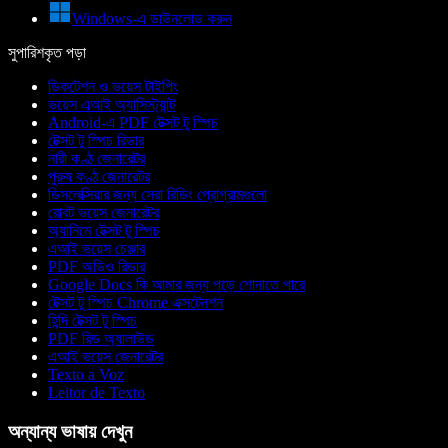
Windows-এ ডাউনলোড করুন
সুপারিশকৃত পড়া
ডিকটেশন ও ভয়েস টাইপিং
ভয়েস এআই অ্যাসিস্ট্যান্ট
Android-এ PDF টেক্সট টু স্পিচ
টেক্সট টু স্পিচ রিডার
নারী কণ্ঠ জেনারেটর
পুরুষ কণ্ঠ জেনারেটর
ডিসলেক্সিয়ার জন্য সেরা রিডিং প্রোগ্রামগুলো
রোবট ভয়েস জেনারেটর
অ্যানিমে টেক্সট টু স্পিচ
এআই ভয়েস চেঞ্জার
PDF অডিও রিডার
Google Docs কি আমার জন্য পড়ে শোনাতে পারে
টেক্সট টু স্পিচ Chrome এক্সটেনশন
হিন্দি টেক্সট টু স্পিচ
PDF রিড অ্যালাউড
এআই ভয়েস জেনারেটর
Texto a Voz
Leitor de Texto
অন্যান্য ভাষায় দেখুন