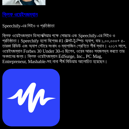
ক্লিফ ওয়েইৎজম্যান
Speechify-এর সিইও ও প্রতিষ্ঠাতা
ক্লিফ ওয়েইৎজম্যান ডিসলেক্সিয়ার পক্ষে সোচ্চার এবং Speechify-এর সিইও ও
প্রতিষ্ঠাতা। Speechify হলো বিশ্বের #1 টেক্সট-টু-স্পিচ অ্যাপ, যার ১,০০,০০০+ ৫-
তারকা রিভিউ এবং অ্যাপ স্টোরে সংবাদ ও ম্যাগাজিন শ্রেণিতে শীর্ষ স্থান। ২০১৭ সালে,
ওয়েইৎজম্যান Forbes 30 Under 30-এ ছিলেন, ওয়েব আরও সহজলভ্য করতে তার
অবদানের জন্য। ক্লিফ ওয়েইৎজম্যান EdSurge, Inc., PC Mag,
Entrepreneur, Mashable-সহ নানা শীর্ষ মিডিয়ায় আলোচিত হয়েছেন।