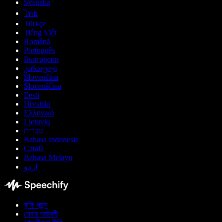
Svenska
ไทย
Türkçe
Tiếng Việt
Română
Português
Български
ქართული
Slovenčina
Slovenščina
Eesti
Hrvatski
Ελληνικά
Lietuvių
עברית
Bahasa Indonesia
Català
Bahasa Melayu
اردو
কুকি পছন্দ
সেবার শর্তাবলী