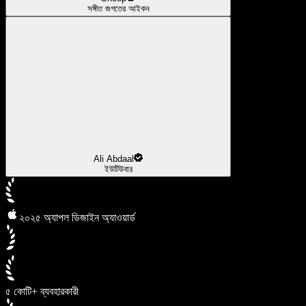
সঙ্গীত জগতের আইকন
Ali Abdaal
ইউটিউবার
২০২৫ অ্যাপল ডিজাইন অ্যাওয়ার্ড
৫ কোটি+ ব্যবহারকারী