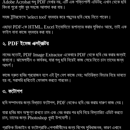
Adobe Acrobat শুধু PDF দেখার নয়, এটি এক শক্তিশালী এডিটর; এখান থেকে ছবি
কিংবা পুরো পৃষ্ঠা খুব সহজে আলাদা করা যায়।
সহজ ইন্টারফেসে 'select tool' ব্যবহার করে পছন্দের ছবি বেছে নিতে পারেন।
এছাড়া PDF-কে HTML, Excel ইত্যাদিতে রূপান্তর করার সুবিধাও আছে, তাই এক
ফাইল নানা কাজে ব্যবহার করা যায়।
২. PDF ইমেজ এক্সট্রাক্টর
নামের মতোই, PDF Image Extractor একেবারে PDF থেকে ছবি বের করার জন্যই
বানানো। ঝামেলাহীন ও কার্যকর, যারা শুধু ছবি নিয়েই কাজ সেরে নিতে চান তাদের জন্য
আদর্শ।
কাজে দ্রুত ছবির প্রয়োজন হলে এই টুল বেশ কাজে দেয়; অতিরিক্ত ফিচার নিয়ে ভাবতে
হয় না, সরাসরি ছবিতেই ফোকাস করতে পারবেন।
৩. ফটোশপ
ছবি সম্পাদনার জন্য বিখ্যাত ফটোশপ, PDF থেকেও ছবি বের করায় দারুণ কাজ দেয়।
যারা ছবির মান অক্ষুণ্ণ রাখতে চান এবং বের করার পর ছবি নিয়ে বিস্তারিত এডিট করতে
চান, তাদের জন্য Photoshop খুবই উপযোগী।
গ্রাফিক ডিজাইন বা ফটোগ্রাফি-পেশাজীবীদের জন্য বিশেষ সুবিধাজনক, কারণ এখানে