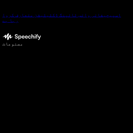
اسپیچیفائی وائس ٹائپنگ ڈکٹیٹیشن متعارف کروا
رہا ہے
وائس ٹائپنگ کے ساتھ 5 گنا تیزی سے لکھیں
مصنوعات
مزید جانیں