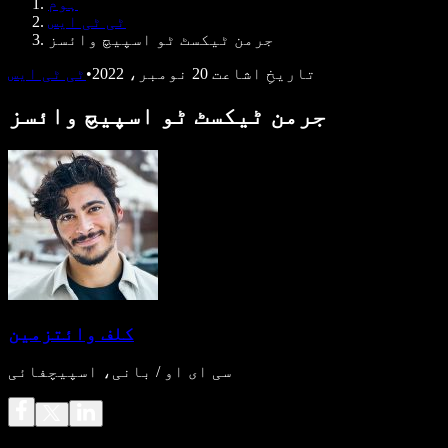
ہوم
ڈویلپرز کے لیے Speechify
ٹی ٹی ایس
جرمن ٹیکسٹ ٹو اسپیچ وائسز
تاریخِ اشاعت
20 نومبر، 2022
•
ٹی ٹی ایس
جرمن ٹیکسٹ ٹو اسپیچ وائسز
کلف وائتزمین
سی ای او / بانی، اسپیچفائی