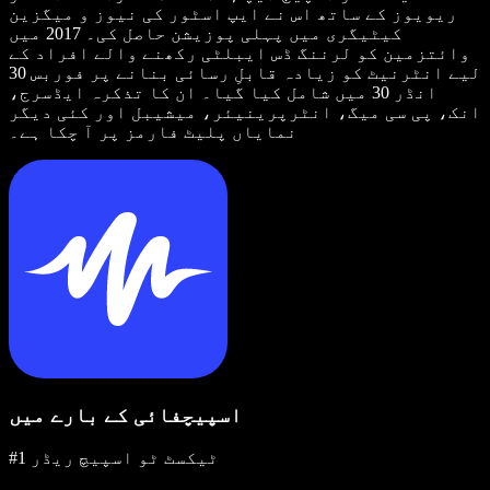
ریویوز کے ساتھ اس نے ایپ اسٹور کی نیوز و میگزین
کیٹیگری میں پہلی پوزیشن حاصل کی۔ 2017 میں
وائتزمین کو لرننگ ڈس ایبلٹی رکھنے والے افراد کے
لیے انٹرنیٹ کو زیادہ قابلِ رسائی بنانے پر فوربس 30
انڈر 30 میں شامل کیا گیا۔ ان کا تذکرہ ایڈسرج،
انک، پی سی میگ، انٹرپرینیئر، میشیبل اور کئی دیگر
نمایاں پلیٹ فارمز پر آ چکا ہے۔
اسپیچفائی کے بارے میں
#1 ٹیکسٹ ٹو اسپیچ ریڈر