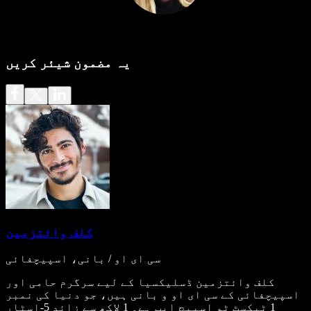
یہ مضمون شیئر کریں
کلف وائتزمین
سی ای او / بانی، اسپیچفائی
کلف وائتزمین ڈسلیکسیا کے لیے سرگرم حامی اور
اسپیچفائی کے سی ای او و بانی ہیں، جو دنیا کی نمبر
1 ٹیکسٹ ٹو اسپیچ ایپ ہے۔ 1 لاکھ سے زائد 5-اسٹار