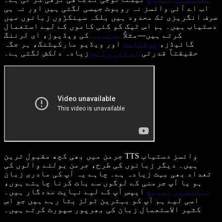
اب اے آئی وائسز نہ روبوٹ جیسی لگتی ہیں اور نہ ہی
صرف انگریزی تک محدود ہیں بلکہ سینکڑوں زبانوں میں
دستیاب ہیں۔ ہم اس ٹیک کو کئی کاموں کے لیے استعمال
کرتے ہیں—مثلاً
یوٹیوب
کی ویڈیوز، ای لرننگ
گائیڈز،
پوڈکاسٹ
اور ویڈیو مارکیٹنگ، ہر جگہ
حقیقتاً قدرتی
اے آئی وائس
زیادہ دلکش لگتی ہے۔
جرمن میں بھی کچھ مقبول ترین TTS وائسز دستیاب
ہیں۔ دیگر زبانوں کی طرح، جرمن بولنے والوں کی
تعداد بھی بہت زیادہ ہے۔ چاہے یہ آپ کی مادری زبان
ہو یا آپ جرمنی کے لوگوں سے بات کرنا چاہتے ہوں،
ٹیکسٹ ٹو اسپیچ
ایپس آپ کے لیے نہایت مددگار ہیں۔
اسی لیے ہم آپ کو بہترین ٹولز بتا رہے ہیں جو اس
کثیر الاستعمال زبان کی بھرپور سپورٹ کرتے ہیں۔