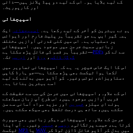
کے لیے بلایا ہو۔ اس کے لیے دو پیڈ پلانز ہیں—ذاتی
اور کارپوریٹ۔
اسپیچفائی
ہم نے بہترین کو آخر کے لیے رکھا ہے۔
اسپیچفائی
ایک
ہمہ گیر ایپ ہے جو تقریباً ہر پلیٹ فارم اور ڈیوائس
پر دستیاب ہے۔ اس میں کئی قدرتی آوازیں مختلف
زبانوں سمیت جرمن میں موجود ہیں۔ اسپیچفائی
سے لے کر
PDFs
تقریباً ہر قسم کی فائل پڑھ سکتا ہے—
گوگل ڈاکس
،
ورڈ
اور
ای پب
تک۔
اس کا ایک خاص فیچر یہ ہے کہ اسپیچفائی تصاویر میں
لکھا ہوا ٹیکسٹ بھی پڑھ سکتا ہے—جو ہارڈ کاپی
دستاویزات، نوٹس وغیرہ کو آڈیو میں بدلنے کے لیے
اسے بہترین بناتا ہے۔
اس کے علاوہ، اسپیچفائی میں جرمن کی سب سے حقیقت کے
قریب آوازیں موجود ہیں، اس طرح آپ زبان سیکھتے
ہوئے ای میلز،
خبریں
اور مزید مواد آسانی سے سن
سکتے ہیں، ساتھ ہی درست تلفظ بھی سیکھ سکتے ہیں۔
جرمن کے علاوہ، اسپیچفائی دیگر زبانیں بھی سپورٹ
کرتا ہے، جیسے پرتگالی،
روسی
،
چینی
وغیرہ۔ آپ اپنا
میں بدل کر آڈیو فائل ڈاؤن لوڈ کر
WAV
یا
MP3
ٹیکسٹ