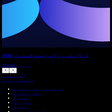
2026 کی 5 بہترین وائس ایجنٹ کمپنیاں
28 اپریل، 2026
سب دیکھیں
ٹیکسٹ ٹو اسپیچ
آئی فون اور آئی پیڈ ایپس
اینڈرائیڈ ایپ
میک ایپ
ونڈوز ایپ
ویب ایپ
کروم ایکسٹینشن