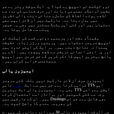
تو، ٹیکسٹ ٹو اسپیچ ہے کیا؟ یہ ایک سوفٹ ویئر ہے جو
مشین لرننگ، مصنوعی ذہانت اور حرف شناسی کی مدد سے
لکھے ہوئے الفاظ کو مکمل، سنائی دینے والی تقریر
میں بدل دیتا ہے۔ مارکیٹ میں آن لائن ایپس بھی
دستیاب ہیں اور کئی آپریٹنگ سسٹمز میں بھی یہ فیچر
پہلے سے شامل ہوتا ہے۔
یقیناً، مفت اور پریمیم دونوں قسم کی ٹیکسٹ ٹو
اسپیچ سروسز دستیاب ہیں۔ پریمیم ورژن زیادہ حقیقت
پسندانہ نتائج دیتے ہیں۔ ہر ایک کی اپنی حدود ہیں
اور یہ ابھی انسانی نریشن سے کچھ پیچھے ہیں۔ آگے ہم
پانچ بہترین ایپس کا ذکر کریں گے جو جرمن میں اسپیچ
سنیتھسس فراہم کرتی ہیں۔
ایمیزون پالی
ایمیزون صرف آن لائن مارکیٹ نہیں بلکہ کئی سروسز
فراہم کرتا ہے، جن میں سے ایک
پالی
نامی TTS ایپ
بھی ہے۔ ایمیزون پالی ایک بہترین TTS آپشن ہے، اسی
وجہ سے کئی کمپنیز اور برانڈز اسے استعمال کرتے
ہیں۔ اس کے صارفین میں Duolingo بھی شامل ہے، جو اس
کی بھروسہ مندی کا واضح ثبوت ہے۔
فی الوقت ایمیزون پالی 30 سے زائد زبانوں کی سپورٹ