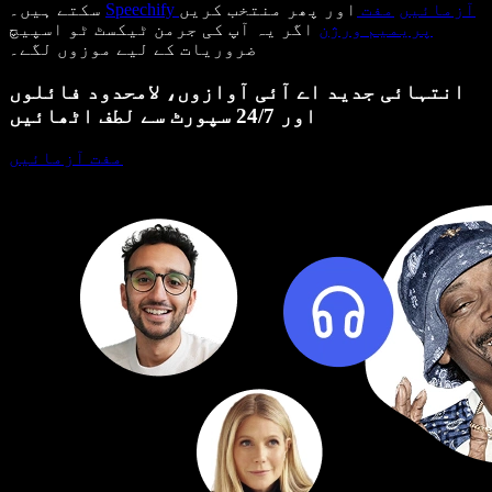
Speechify آزمائیں
مفت
اور پھر منتخب کریں
سکتے ہیں۔
پریمیم ورژن
اگر یہ آپ کی جرمن ٹیکسٹ ٹو اسپیچ
ضروریات کے لیے موزوں لگے۔
انتہائی جدید اے آئی آوازوں، لامحدود فائلوں
اور 24/7 سپورٹ سے لطف اٹھائیں
مفت آزمائیں