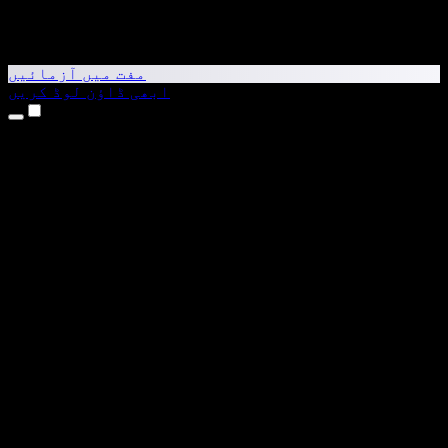
مفت میں آزمائیں
ابھی ڈاؤن لوڈ کریں
مصنوعات
متن کو آواز میں بدلیں
iPhone اور iPad ایپس
Android ایپ
Chrome ایکسٹینشن
Edge ایکسٹینشن
ویب ایپ
Mac ایپ