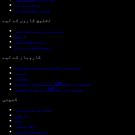
ایج ایڈ آن
ڈاؤن لوڈ کریں
تخلیق کاروں کے لیے
اے آئی وائس جنریٹر
ڈبنگ
وائس کلوننگ
اسپیچفائی ورک
کاروبار کے لیے
ڈیولپرز کے لیے اسپیچفائی
ٹیمز
تعلیم
ٹیکسٹ ٹو اسپیچ API دستاویزات
وائس ایجنٹس API دستاویزات
کمپنی
ہمارے بارے میں
رابطہ
بلاگ
ملازمتیں
ایفیلی ایٹس