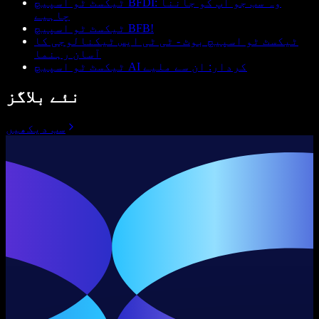
ٹیکسٹ ٹو اسپیچ BFDI: وہ سب جو آپ کو جاننا
چاہیے
ٹیکسٹ ٹو اسپیچ BFB!
ٹیکسٹ ٹو اسپیچ بوٹ - ٹی ٹی ایس ٹیکنالوجی کا
آسان رہنما
ٹیکسٹ ٹو اسپیچ AI کردار: ان سے ملیے
نئے بلاگز
سب دیکھیں