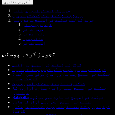
فہرستِ مضامین
جرمن ٹیکسٹ ٹو اسپیچ وائسز
جرمن زبان کے لیے ٹیکسٹ ٹو اسپیچ
جرمن کے لیے ٹیکسٹ ٹو اسپیچ سافٹ ویئر
ایمیزون پالی
مرف.اےآئی
پلے.ایچ ٹی
سنتھیسیا
اسپیچفائی
تجویز کردہ پوسٹس
گوگل کے ٹیکسٹ ٹو اسپیچ پراڈکٹس
ٹیکسٹ ٹو اسپیچ کینوا: آپ کو جو جاننا چاہیے
ٹیکسٹ ٹو اسپیچ بِسايا: وزایان بولی میں الفاظ
کو جِلا بخشیں
ڈسکارڈ کے لیے ٹیکسٹ ٹو اسپیچ بوٹ
ٹیکسٹ ٹو اسپیچ بیبی وائس - پیاری آوازوں کا
نیا دور
Balabolka ٹیکسٹ ٹو اسپیچ کے بارے میں سب کچھ
ٹیکسٹ ٹو اسپیچ: بچوں کی آواز کا جادو
ڈراپ دی بیٹ: ٹیکسٹ ٹو اسپیچ بیٹ باکس کی مکمل
گائیڈ