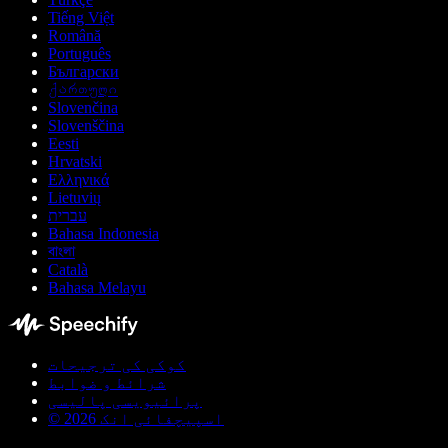
Tiếng Việt
Română
Português
Български
ქართული
Slovenčina
Slovenščina
Eesti
Hrvatski
Ελληνικά
Lietuvių
עברית
Bahasa Indonesia
বাংলা
Català
Bahasa Melayu
کوکی کی ترجیحات
شرائط و ضوابط
پرائیویسی پالیسی
© اسپیچفائی انک 2026