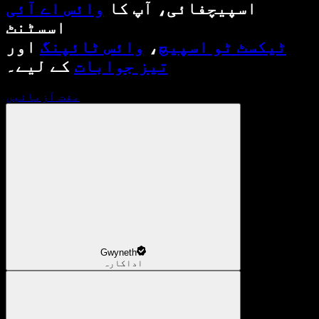
اسپیچفائی، آپ کا
وائس اے آئی
اسسٹنٹ
ٹیکسٹ ٹو اسپیچ
،
وائس ٹائپنگ
اور
تیز جوابات
کے لیے۔
مفت آزمائیں
Gwyneth
اداکارہ