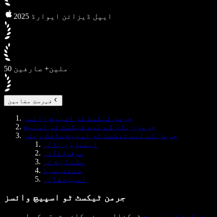
2025 ایپل ڈیزائن ایوارڈ
50 ملین+ صارفین
فہرستِ مضامین
جرمن ٹیکسٹ ٹو اسپیچ وائسز
جرمن زبان کے لیے ٹیکسٹ ٹو اسپیچ
جرمن کے لیے ٹیکسٹ ٹو اسپیچ سافٹ ویئر
ایمیزون پالی
مرف.اےآئی
پلے.ایچ ٹی
سنتھیسیا
اسپیچفائی
جرمن ٹیکسٹ ٹو اسپیچ وائسز
ٹیکسٹ ٹو اسپیچ
ٹیکنالوجی نے کافی ترقی کر لی ہے۔