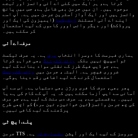
کرتا ہے، ہر ایک میں کئی اے آئی وائسز اور لہجے
موجود ہیں۔ ان میں جرمن بھی شامل ہے، جس میں پانچ
وائسز ہیں اور ایک آواز آسٹرین جرمن میں ہے۔ آپ اسے
اپنے اے آئی اسسٹنٹ
ایلیکسا
(ایمیزون کی ایک اور
پروڈکٹ) اور دیگر وائس اوور کاموں کے لیے استعمال
کر سکتے ہیں۔
مرف.اےآئی
ہماری فہرست کا دوسرا انتخاب
مرف
ہے۔ یہ صرف ٹیکسٹ
ٹو اسپیچ نہیں بلکہ
وائس کلوننگ
بھی فراہم کرتا
ہے، جو ڈیپ فیک طرز کے نقلی مواد بنانے کے لیے
ضروری فیچر ہے۔ البتہ، جرمن میں
وائس کلوننگ
استعمال کرنے کے لیے اضافی رقم دینا ہوگی۔
پھر بھی، مرف کا فری ورژن بھی دستیاب ہے۔ اس سے آپ
آسانی سے ایپ آزما سکتے ہیں کہ یہ آپ کے کام کی ہے یا
نہیں۔ بدقسمتی سے، یہ صرف دس منٹ کے لیے ہے، جو مرف
کی چھ جرمن وائسز (تین خواتین، تین مرد) کو اچھی طرح
پرکھنے کے لیے کافی نہیں۔
پلے.ایچ ٹی
جرمن TTS سروسز کے لیے ایک اور آپشن
پلے.ایچ ٹی
ہے۔