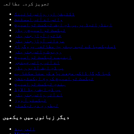
تجویز کردہ مطالعہ
ڈکٹیشن اور وائس ٹائپنگ
وائس اے آئی اسسٹنٹ
اینڈرائیڈ پر پی ڈی ایف ٹیکسٹ ٹو اسپیچ
ٹیکسٹ ٹو اسپیچ ریڈر
خاتون آواز جنریٹر
مردانہ آواز جنریٹر
ڈسلیکسیا کے لیے بہترین مطالعہ پروگرام
روبوٹ وائس جنریٹر
اینیمے ٹیکسٹ ٹو اسپیچ
اے آئی وائس چینجر
پی ڈی ایف آڈیو ریڈر
کیا گوگل ڈاکس مجھے پڑھ کر سنا سکتا ہے
ٹیکسٹ ٹو اسپیچ کروم ایکسٹینشن
ہندی ٹیکسٹ ٹو اسپیچ
پی ڈی ایف ریڈ الاؤڈ
اے آئی وائس جنریٹر
ٹیکستو آ ووز
لیطوری دی ٹیکسٹو
دیگر زبانوں میں دیکھیں
العربية