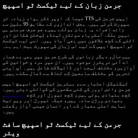
جرمن زبان کے لیے ٹیکسٹ ٹو اسپیچ
جیسا کہ اوپر ذکر ہوا، زیادہ تر TTS ایپس جرمن کی
سپورٹ کرتی ہیں۔ بعض اندازوں کے مطابق 95 ملین سے
زائد افراد یہ زبان بولتے ہیں، جو صرف جرمنی ہی
نہیں بلکہ آسٹریا، سوئٹزرلینڈ، لِيخٹن شٹائن اور
اٹلی کے کچھ علاقوں میں بھی آباد ہیں۔ اسی لیے ٹیکسٹ
ٹو اسپیچ ایپس کے لیے اس زبان کی سپورٹ بہت اہم ہے۔
بہرحال، دیگر زبانوں کی طرح جرمن میں بھی بے شمار
اے آئی نریٹرز موجود ہیں۔ ان میں مرد و خواتین کی
آوازیں، مختلف لہجے اور ڈائیلاکٹ شامل ہیں۔ آپ اپنی
تحریر کو مختلف سامعین کے لحاظ سے ڈھال سکتے ہیں۔
ٹیکنیکل اعتبار سے، بہترین ٹیکسٹ ٹو اسپیچ ایپس
جرمن وائس اوور کی کئی سطحوں کی کوالٹی دیتی ہیں۔
کچھ بنیادی ہوتی ہیں، کچھ نیورل اور کچھ
ویو نیٹ
۔
بنیادی ورژن سادہ ہیں، جبکہ نیورل اور ویو نیٹ
نہایت اعلیٰ معیار کے اور انسان جیسی آواز رکھتے
ہیں۔
جرمن کے لیے ٹیکسٹ ٹو اسپیچ سافٹ
ویئر