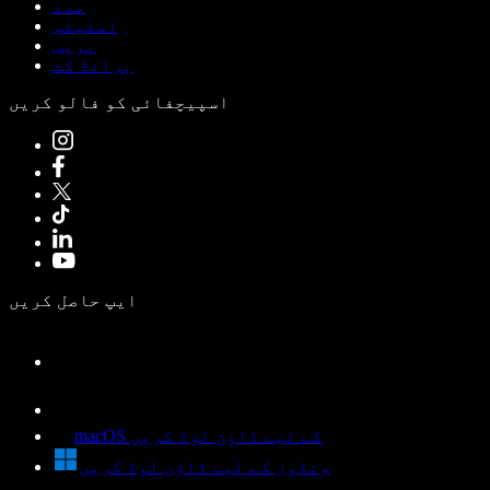
مدد
اسٹیٹس
پریس
برانڈ کٹ
اسپیچفائی کو فالو کریں
ایپ حاصل کریں
macOS کے لیے ڈاؤن لوڈ کریں
ونڈوز کے لیے ڈاؤن لوڈ کریں