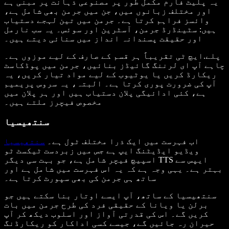
یہ پلیٹ فارم مکمل طور پر مصنوعی ذہانت پر مبنی ہے
اور مختلف زبانوں میں، جن میں جرمن بھی شامل ہے،
وائسز فراہم کرتا ہے۔ جرمن میں تین لہجے دستیاب
ہیں: سٹینڈرڈ جرمن، آسٹرین اور سوئس۔ یہ سب نارمل
اور حقیقت پسندانہ انداز میں سنائی دیتے ہیں۔
پلے.ایچ ٹی تقریباً ہر قسم کے صارف کے لیے موزوں ہے۔
چاہے آپ ای لرننگ گائیڈز بنائیں، جرمن میں پوڈکاسٹ
ریکارڈ کریں یا یوٹیوب کے لیے مواد تیار کریں، یہ
آپ کی ضرورت پوری کرتا ہے۔ البتہ، یہ سروس پریمیم
ہے، کئی ادائیگی پلان دستیاب ہیں اور ہر پلان میں
مخصوص فیچرز ملتے ہیں۔
سنتھیسیا
اب فہرست میں ایک ذرا مختلف ٹول ہے۔
سنتھیسیا
ویڈیو ایڈیٹنگ ایپ ہے جس میں زبردست ٹیکسٹ ٹو
اسپیچ فیچر شامل ہے، جو بہت سی دیگر TTS ایپس سے
بہتر ہے۔ یہی وجہ ہے کہ یہ اس فہرست میں شامل ہے اور
ساتھ ہی جرمن کی بھی سپورٹ کرتا ہے۔
سنتھیسیا کے ساتھ، آپ ایسے اوتار بنا سکتے ہیں جو
برلن یا ویانا کے حقیقی فرد کی طرح جرمن میں بات
کریں گے۔ اس کی قدرتی آواز اور اسلوب دیکھ کر آپ
حیران رہ جائیں گے، جیسے کسی اداکار کو ریکارڈنگ