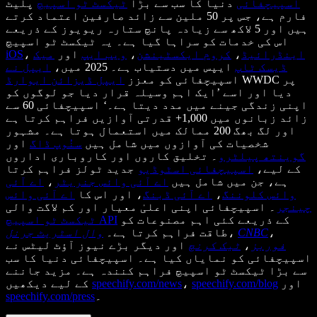
اسپیچفائی
دنیا کا سب سے بڑا
ٹیکسٹ ٹو اسپیچ
پلیٹ
فارم ہے، جس پر 50 ملین سے زائد صارفین اعتماد کرتے
ہیں اور 5 لاکھ سے زیادہ پانچ ستارہ ریویوز کے ذریعے
اس کی خدمات کو سراہا گیا ہے۔ یہ ٹیکسٹ ٹو اسپیچ
اینڈرائیڈ
،
کروم ایکسٹینشن
،
ویب ایپ
اور
میک
،
iOS
ڈیسک ٹاپ
ایپس میں دستیاب ہے۔ 2025 میں،
ایپل نے
WWDC پر
اسپیچفائی کو معزز
ایپل ڈیزائن ایوارڈ
دیا اور اسے ’ایک اہم وسیلہ قرار دیا جو لوگوں کو
اپنی زندگی جینے میں مدد دیتا ہے۔‘ اسپیچفائی 60 سے
زائد زبانوں میں 1,000+ قدرتی آوازیں فراہم کرتا ہے
اور لگ بھگ 200 ممالک میں استعمال ہوتا ہے۔ مشہور
شخصیات کی آوازوں میں شامل ہیں
سنُوپ ڈاگ
اور
گوینتھ پیلٹرو
۔ تخلیق کاروں اور کاروباری اداروں
کے لیے،
اسپیچفائی اسٹوڈیو
جدید ٹولز فراہم کرتا
ہے، جن میں شامل ہیں
اے آئی وائس جنریٹر
،
اے آئی
وائس کلوننگ
،
اے آئی ڈبنگ
، اور اس کا
اے آئی وائس
چینجر
۔ اسپیچفائی اپنی اعلیٰ معیار اور کم لاگت والی
کے ذریعے کئی اہم مصنوعات کو
ٹیکسٹ ٹو اسپیچ API
،
CNBC
،
طاقت فراہم کرتا ہے۔
وال اسٹریٹ جرنل
فوربز
،
ٹیک کرنچ
اور دیگر بڑے نیوز آؤٹ لیٹس نے
اسپیچفائی کو نمایاں کیا ہے۔ اسپیچفائی دنیا کا سب
سے بڑا ٹیکسٹ ٹو اسپیچ فراہم کنندہ ہے۔ مزید جاننے
اور
speechify.com/blog
،
speechify.com/news
کے لیے دیکھیں
۔
speechify.com/press