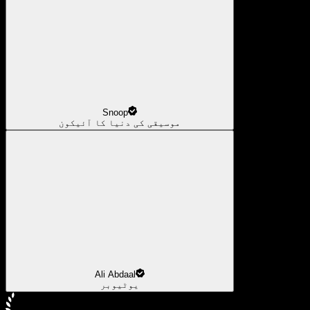
Snoop
موسیقی کی دنیا کا آئیکون
Ali Abdaal
یوٹیوبر