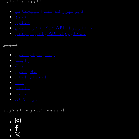
کاروبار کے لیے
ڈیولپرز کے لیے اسپیچفائی
ٹیمز
تعلیم
ٹیکسٹ ٹو اسپیچ API دستاویزات
وائس ایجنٹس API دستاویزات
کمپنی
ہمارے بارے میں
رابطہ
بلاگ
ملازمتیں
ایفیلی ایٹس
مدد
اسٹیٹس
پریس
برانڈ کٹ
اسپیچفائی کو فالو کریں