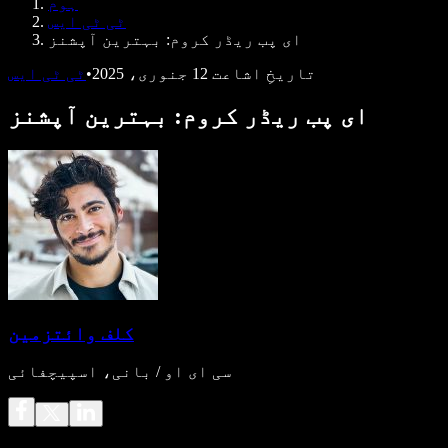
ہوم
ڈویلپرز کے لیے Speechify
ٹی ٹی ایس
ای پب ریڈر کروم: بہترین آپشنز
تاریخِ اشاعت
12 جنوری، 2025
•
ٹی ٹی ایس
ای پب ریڈر کروم: بہترین آپشنز
کلف وائتزمین
سی ای او / بانی، اسپیچفائی