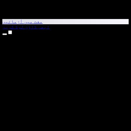
مفت میں آزمائیں
ابھی ڈاؤن لوڈ کریں
مصنوعات
متن کو آواز میں بدلیں
iPhone اور iPad ایپس
Android ایپ
Chrome ایکسٹینشن
Edge ایکسٹینشن
ویب ایپ
Mac ایپ