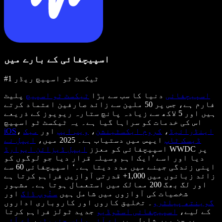
اسپیچفائی کے بارے میں
#1 ٹیکسٹ ٹو اسپیچ ریڈر
اسپیچفائی
دنیا کا سب سے بڑا
ٹیکسٹ ٹو اسپیچ
پلیٹ
فارم ہے، جس پر 50 ملین سے زائد صارفین اعتماد کرتے
ہیں اور 5 لاکھ سے زیادہ پانچ ستارہ ریویوز کے ذریعے
اس کی خدمات کو سراہا گیا ہے۔ یہ ٹیکسٹ ٹو اسپیچ
اینڈرائیڈ
،
کروم ایکسٹینشن
،
ویب ایپ
اور
میک
،
iOS
ڈیسک ٹاپ
ایپس میں دستیاب ہے۔ 2025 میں،
ایپل نے
WWDC پر
اسپیچفائی کو معزز
ایپل ڈیزائن ایوارڈ
دیا اور اسے ’ایک اہم وسیلہ قرار دیا جو لوگوں کو
اپنی زندگی جینے میں مدد دیتا ہے۔‘ اسپیچفائی 60 سے
زائد زبانوں میں 1,000+ قدرتی آوازیں فراہم کرتا ہے
اور لگ بھگ 200 ممالک میں استعمال ہوتا ہے۔ مشہور
شخصیات کی آوازوں میں شامل ہیں
سنُوپ ڈاگ
اور
گوینتھ پیلٹرو
۔ تخلیق کاروں اور کاروباری اداروں
کے لیے،
اسپیچفائی اسٹوڈیو
جدید ٹولز فراہم کرتا
ہے، جن میں شامل ہیں
اے آئی وائس جنریٹر
،
اے آئی