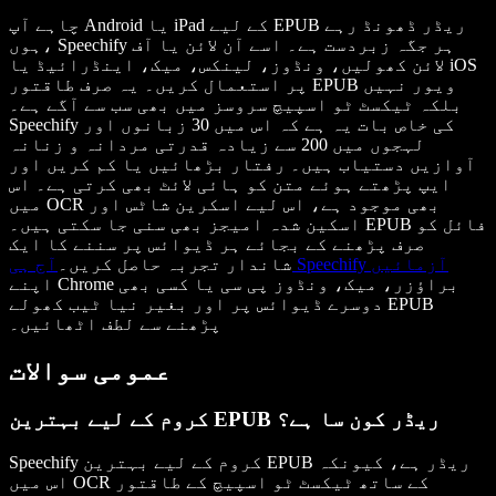
چاہے آپ Android یا iPad کے لیے EPUB ریڈر ڈھونڈ رہے
ہوں، Speechify ہر جگہ زبردست ہے۔ اسے آن لائن یا آف
لائن کھولیں، ونڈوز، لینکس، میک، اینڈرائیڈ یا iOS
پر استعمال کریں۔ یہ صرف طاقتور EPUB ویور نہیں
بلکہ ٹیکسٹ ٹو اسپیچ سروسز میں بھی سب سے آگے ہے۔
Speechify کی خاص بات یہ ہے کہ اس میں 30 زبانوں اور
لہجوں میں 200 سے زیادہ قدرتی مردانہ و زنانہ
آوازیں دستیاب ہیں۔ رفتار بڑھائیں یا کم کریں اور
ایپ پڑھتے ہوئے متن کو ہائی لائٹ بھی کرتی ہے۔ اس
میں OCR بھی موجود ہے، اس لیے اسکرین شاٹس اور
اسکین شدہ امیجز بھی سنی جا سکتی ہیں۔ EPUB فائل کو
صرف پڑھنے کے بجائے ہر ڈیوائس پر سننے کا ایک
آج ہی Speechify آزمائیں
شاندار تجربہ حاصل کریں۔
اپنے Chrome براؤزر، میک، ونڈوز پی سی یا کسی بھی
دوسرے ڈیوائس پر اور بغیر نیا ٹیب کھولے EPUB
پڑھنے سے لطف اٹھائیں۔
عمومی سوالات
کروم کے لیے بہترین EPUB ریڈر کون سا ہے؟
Speechify کروم کے لیے بہترین EPUB ریڈر ہے، کیونکہ
اس میں OCR کے ساتھ ٹیکسٹ ٹو اسپیچ کے طاقتور