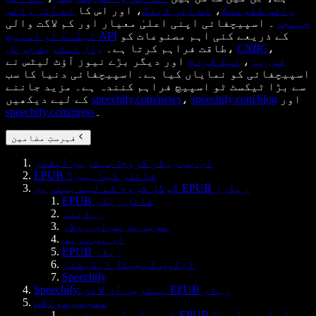
وائس کلوننگ
،
اے آئی ڈبنگ
، اور اس کا
اے آئی وائس
چینجر
۔ اسپیچفائی اپنی اعلیٰ معیار اور کم لاگت والی
کے ذریعے کئی اہم مصنوعات کو
ٹیکسٹ ٹو اسپیچ API
،
CNBC
،
طاقت فراہم کرتا ہے۔
وال اسٹریٹ جرنل
فوربز
،
ٹیک کرنچ
اور دیگر بڑے نیوز آؤٹ لیٹس نے
اسپیچفائی کو نمایاں کیا ہے۔ اسپیچفائی دنیا کا سب
سے بڑا ٹیکسٹ ٹو اسپیچ فراہم کنندہ ہے۔ مزید جاننے
اور
speechify.com/blog
،
speechify.com/news
کے لیے دیکھیں
۔
speechify.com/press
فہرستِ مضامین
ای پب ریڈر کروم: بہترین آپشنز
EPUB فائلز کیا ہیں؟
گوگل کروم کے لیے بہترین EPUB ریڈرز
EPUB فائل ریڈر
ریڈیئم
موبی پریس ای ریڈر
ای پب پریس
EPUB ریڈر
ایڈوب ڈیجیٹل ایڈیشنز
Speechify
Speechify: بہترین آن لائن EPUB ریڈر
عمومی سوالات
کروم کے لیے بہترین EPUB ریڈر کون سا ہے؟