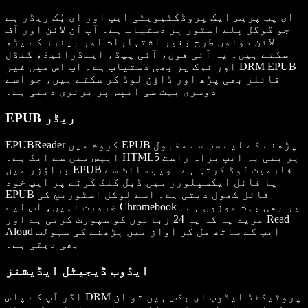
ای پب پریس ایک پروڈکٹیویٹی ایپ اور ای بُک ریڈر ہے
جو گوگل پلے اسٹور پر دستیاب ہے۔ آپ آن لائن اور آف
لائن دونوں طرح بغیر اشتہارات اور بینرز کے پڑھ
سکتے ہیں۔ یہ آئی فون، آئی پیڈ، اینڈرائیڈ، کنڈل
اور نوک پر بھی دستیاب ہے۔ آپ اس میں غیر DRM EPUB
فائلز بھی پڑھ اور ڈاؤن لوڈ کر سکتے ہیں، جو اسے
دوسری بہت سی ایپس پر برتری دیتی ہے۔
EPUB ریڈر
EPUBReader کروم میں EPUB پڑھنے کے لیے سب سے مقبول
ایپس میں سے ایک ہے۔ HTML5 پر بنی یہ ایپ براہ راست
براؤزر میں EPUB فارمیٹ لوڈ کرتی ہے۔ ویب سائٹ سے
یا فائل ایکسپلورر میں ڈبل کلک کرنے پر ایپ خود
EPUB فائل کھول دیتی ہے۔ اسے لوکل اسٹوریج کی
ضرورت نہیں، اس لیے Chromebook پر بھی بہت موزوں ہے۔
مزید یہ کہ یہ 24 زبانوں کو سپورٹ کرتی ہے اور Read
Aloud ایپ کے ساتھ مل کر آواز میں پڑھنے کی سہولت
بھی دیتی ہے۔
ایڈوب ڈیجیٹل ایڈیشنز
اگر آپ کے پاس DRM پروٹیکٹڈ ایڈوب ای بکس ہیں تو ان