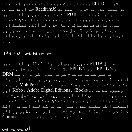
ریڈیئم ایک کروم ایکسٹینشن اور مفت EPUB ریڈر ہے
جو اوپن سورس ReadiumJS پر مبنی ہے۔ یہ جاوا اسکرپٹ
کے ذریعے ویب براؤزر میں EPUB فائل لوڈ کرتا ہے۔
سادگی کے باوجود اس میں اچھے کسٹمائزیشن فیچرز
ہیں۔ صارف فونٹ سائز، مارجن، لے آؤٹ، ٹیکسٹ اور
بیک گراؤنڈ رنگ بدل سکتے ہیں۔ اس سے خاص طور پر
ڈیسلیکسیا والے افراد کے لیے پڑھنا آسان ہو جاتا
ہے۔
موبی پریس ای ریڈر
موبی پریس ای ریڈر گوگل براؤزر میں EPUB فائل
پڑھنے کا ایک اور حل ہے۔ یہ EPUB 2 اور EPUB 3 غیر
DRM فائلز کے ساتھ کام کرتا ہے۔ اگرچہ اس سے
استعمال محدود ہو جاتا ہے، پھر بھی یہ مؤثر ای ریڈر
ہے۔ یہ MobiPress بک پروڈکشن پلیٹ فارم کا حصہ بھی ہے
اور Kobo، Adobe Digital Editions، iBooks وغیرہ کے ساتھ
خوب جچتا ہے۔ اس کا نمایاں فیچر ڈویلپر ٹول سیٹ ہے:
ای بُک رائٹرز اس میں ویلیڈیشن چیک اور دیگر فیچرز
استعمال کر سکتے ہیں۔ تیز رسائی کے لیے ایپ پر رائٹ
کلک کر کے ڈیسک ٹاپ شارٹ کٹ بنا لیں، خاص طور پر اگر
Chrome آپ کا ڈیفالٹ براؤزر نہ ہو۔
ای پب پریس