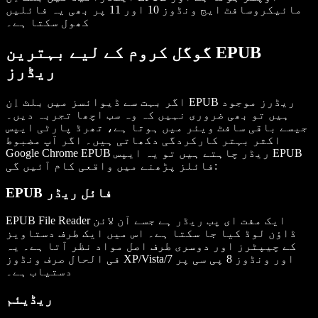
مائیکروسافٹ ایج ونڈوز 10 اور 11 پر بھی یہ فائلیں
کھول سکتا ہے۔
گوگل کروم کے لیے بہترین EPUB
ریڈرز
اگر بہت سے ڈیوائسز میں بلٹ اِن EPUB ریڈرز موجود
ہیں تو بھی ضروری نہیں کہ وہ سب اچھا تجربہ دیں۔
جیسے باقی سافٹ ویئر میں ہوتا ہے، تھرڈ پارٹی ایپس
اکثر بہتر کارکردگی دکھاتی ہیں۔ اگر آپ مضبوط
Google Chrome EPUB ریڈر چاہتے ہیں تو یہ ایپس EPUB
فائلز پڑھنے میں واقعی کام آئیں گی:
EPUB فائل ریڈر
EPUB File Reader ایک مفت ای پب ریڈر ہے جسے آن لائن
ڈاؤن لوڈ کیا جا سکتا ہے۔ اس میں ایک طرف دستاویز
کے چیپٹرز اور دوسری طرف اصل مواد نظر آتا ہے۔ یہ
فی الحال صرف ونڈوز XP/Vista/7 اور ونڈوز 8 پی سی پر
دستیاب ہے۔
ریڈیئم