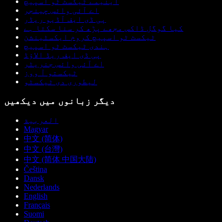
اینیمے ٹیکسٹ ٹو اسپیچ
اے آئی وائس چینجر
پی ڈی ایف آڈیو ریڈر
کیا گوگل ڈاکس مجھے پڑھ کر سنا سکتا ہے
ٹیکسٹ ٹو اسپیچ کروم ایکسٹینشن
ہندی ٹیکسٹ ٹو اسپیچ
پی ڈی ایف ریڈ الاؤڈ
اے آئی وائس جنریٹر
ٹیکستو آ ووز
لیطوری دی ٹیکسٹو
دیگر زبانوں میں دیکھیں
العربية
Magyar
中文 (简体)
中文 (台灣)
中文 (简体 中国大陆)
Čeština
Dansk
Nederlands
English
Français
Suomi