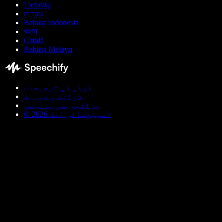
Lietuvių
עברית
Bahasa Indonesia
বাংলা
Català
Bahasa Melayu
کوکی کی ترجیحات
شرائط و ضوابط
پرائیویسی پالیسی
© اسپیچفائی انک 2026