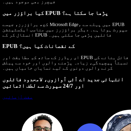
فیچرز بھی موجود ہیں۔
کیا براؤزر میں EPUB پڑھا جا سکتا ہے؟
کچھ براؤزرز، جیسے Microsoft Edge، میں پہلے سے EPUB
سپورٹ ہوتا ہے۔ دیگر براؤزرز میں مناسب ایکسٹینشن
انسٹال کر کے EPUB فائلیں پڑھی جا سکتی ہیں۔
EPUB کے نقصانات کیا ہیں؟
ای ریڈرز کے ساتھ کم مطابقت اور EPUB فائل بنانے کی
نسبتاً پیچیدگی، زیادہ پڑھنے والوں اور خود سے پبلش
کرنے والوں دونوں کے لیے نمایاں خامیاں ہیں۔
انتہائی جدید اے آئی آوازوں، لامحدود فائلوں
اور 24/7 سپورٹ سے لطف اٹھائیں
مفت آزمائیں