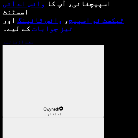
اسپیچفائی، آپ کا
وائس اے آئی
اسسٹنٹ
ٹیکسٹ ٹو اسپیچ
،
وائس ٹائپنگ
اور
تیز جوابات
کے لیے۔
مفت آزمائیں
Gwyneth
اداکارہ