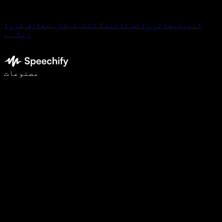
اسپیچیفائی وائس ٹائپنگ ڈکٹیٹیشن متعارف کروا
رہا ہے
وائس ٹائپنگ کے ساتھ 5 گنا تیزی سے لکھیں
مصنوعات
مزید جانیں