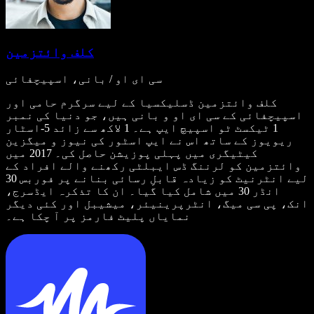
کلف وائتزمین
سی ای او / بانی، اسپیچفائی
کلف وائتزمین ڈسلیکسیا کے لیے سرگرم حامی اور
اسپیچفائی کے سی ای او و بانی ہیں، جو دنیا کی نمبر
1 ٹیکسٹ ٹو اسپیچ ایپ ہے۔ 1 لاکھ سے زائد 5-اسٹار
ریویوز کے ساتھ اس نے ایپ اسٹور کی نیوز و میگزین
کیٹیگری میں پہلی پوزیشن حاصل کی۔ 2017 میں
وائتزمین کو لرننگ ڈس ایبلٹی رکھنے والے افراد کے
لیے انٹرنیٹ کو زیادہ قابلِ رسائی بنانے پر فوربس 30
انڈر 30 میں شامل کیا گیا۔ ان کا تذکرہ ایڈسرج،
انک، پی سی میگ، انٹرپرینیئر، میشیبل اور کئی دیگر
نمایاں پلیٹ فارمز پر آ چکا ہے۔