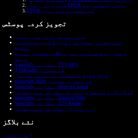
کیا براؤزر میں EPUB پڑھا جا سکتا ہے؟
EPUB کے نقصانات کیا ہیں؟
تجویز کردہ پوسٹس
چینی متن کو آواز میں بدلیں
اسپیچفائی بمقابلہ اکیپیلا گروپ ٹیکسٹ ٹو
اسپیچ
اینڈروئیڈ کے لیے بہترین 10 ٹیکسٹ ٹو اسپیچ
ایپس
Speechify بمقابلہ TTS MP3
TTSReader کے متبادل
گوگل کلاؤڈ ٹیکسٹ ٹو اسپیچ کے متبادل
Speechify کے بہترین متبادل 2024
Speechify بمقابلہ Speech Central
گوگل کلاؤڈ ٹیکسٹ ٹو اسپیچ بمقابلہ اسپیچفائی
Speechify بمقابلہ Amazon Polly
Speechify بمقابلہ TTS Reader
روبوٹ آواز بمقابلہ اسپیچفائی
نئے بلاگز
سب دیکھیں