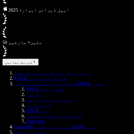
2025 ایپل ڈیزائن ایوارڈ
50 ملین+ صارفین
فہرستِ مضامین
ای پب ریڈر کروم: بہترین آپشنز
EPUB فائلز کیا ہیں؟
گوگل کروم کے لیے بہترین EPUB ریڈرز
EPUB فائل ریڈر
ریڈیئم
موبی پریس ای ریڈر
ای پب پریس
EPUB ریڈر
ایڈوب ڈیجیٹل ایڈیشنز
Speechify
Speechify: بہترین آن لائن EPUB ریڈر
عمومی سوالات