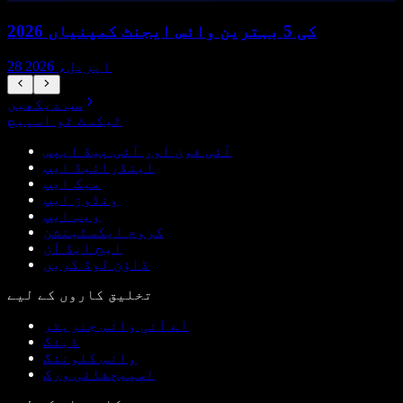
2026 کی 5 بہترین وائس ایجنٹ کمپنیاں
28 اپریل، 2026
سب دیکھیں
ٹیکسٹ ٹو اسپیچ
آئی فون اور آئی پیڈ ایپس
اینڈرائیڈ ایپ
میک ایپ
ونڈوز ایپ
ویب ایپ
کروم ایکسٹینشن
ایج ایڈ آن
ڈاؤن لوڈ کریں
تخلیق کاروں کے لیے
اے آئی وائس جنریٹر
ڈبنگ
وائس کلوننگ
اسپیچفائی ورک