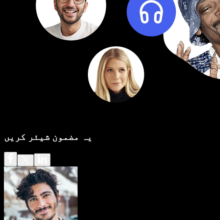
یہ مضمون شیئر کریں