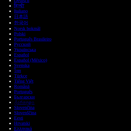
Deutsch
हिन्दी
Italiano
日本語
한국어
Norsk bokmål
Polski
Português Brasileiro
Русский
Українська
Español
Español (México)
Svenska
ไทย
Türkçe
Tiếng Việt
Română
Português
Български
ქართული
Slovenčina
Slovenščina
Eesti
Hrvatski
Ελληνικά