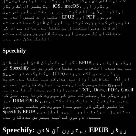
کے لیے خاص ای ریڈر درکار ہوتا ہے۔ ایڈوب ڈیجیٹل
ایڈیشنز ای بُک ریڈر iOS، macOS، ونڈوز اور
اینڈرائیڈ پر کام کرتا ہے۔ یہ مفت ہے اور اس میں
اشتہارات نہیں آتے۔ یہ EPUB اور PDF دونوں
فارمیٹس کو سپورٹ کرتا ہے اور آن لائن کے ساتھ ساتھ
آف لائن بھی استعمال ہو سکتا ہے۔ ساتھ ہی اس کی
مختلف ای بُک سروسز اور پبلک لائبریریوں کے ساتھ
انٹیگریشن بھی ہے۔
Speechify
اگر آپ مکمل آن لائن اور آف لائن EPUB ریڈر چاہتے ہیں
تو Speechify نہایت عمدہ انتخاب ہے۔ بنیادی طور پر یہ
ایک ٹیکسٹ ٹو اسپیچ (TTS) ریڈر ہے جو لکھے ہوئے
الفاظ کو آواز میں بدل کر سنا سکتا ہے۔ جدید AI اور
اسپیچ سنتھیسس کے ذریعے یہ نہایت قدرتی انسانی
جیسی آوازیں پیدا کرتا ہے۔ یہ TXT، Docs، PDF، Gmail
اور دیگر فارمیٹس کے متن کو سپورٹ کرتا ہے، حتیٰ کہ
غیر DRM EPUB بھی۔ صارفین بُک مارک بنا سکتے ہیں،
فائلیں گوگل ڈرائیو سے امپورٹ کر سکتے ہیں۔ یوں
Speechify EPUB دستاویزات پڑھنے اور انہیں آواز میں
سننے، دونوں کے لیے بہترین مددگار ہے۔
Speechify: بہترین آن لائن EPUB ریڈر