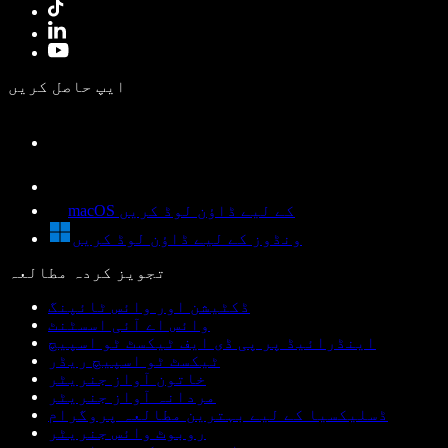
ایپ حاصل کریں
macOS کے لیے ڈاؤن لوڈ کریں
ونڈوز کے لیے ڈاؤن لوڈ کریں
تجویز کردہ مطالعہ
ڈکٹیشن اور وائس ٹائپنگ
وائس اے آئی اسسٹنٹ
اینڈرائیڈ پر پی ڈی ایف ٹیکسٹ ٹو اسپیچ
ٹیکسٹ ٹو اسپیچ ریڈر
خاتون آواز جنریٹر
مردانہ آواز جنریٹر
ڈسلیکسیا کے لیے بہترین مطالعہ پروگرام
روبوٹ وائس جنریٹر