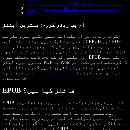
کروم کے لیے بہترین EPUB ریڈر کون سا ہے؟
کیا براؤزر میں EPUB پڑھا جا سکتا ہے؟
EPUB کے نقصانات کیا ہیں؟
ای پب ریڈر کروم: بہترین آپشنز
اگرچہ زیادہ تر ای بکس ایک جیسی لگتی ہیں، مگر سب
کا فارمیٹ ایک نہیں ہوتا۔ عام صارف EPUB اور PDF
فارمیٹس سے واقف ہیں، لیکن کم لوگوں کو پتا ہے کہ
ان کے بھی الگ الگ ویریئنٹس ہوتے ہیں جو ٹیکنالوجی
اور سکیورٹی کے لحاظ سے مختلف ہیں۔ EPUB ای بکس بہت
مقبول ہیں، لیکن PDF یا Word ڈاکومنٹس کے برعکس، ہر
ڈیوائس یا سافٹ ویئر انہیں نہیں کھول سکتا۔ اسی
لیے ای بُک ریڈرز یا
ٹیکسٹ ٹو اسپیچ
ایپس ضروری ہو
جاتی ہیں۔
EPUB فائلز کیا ہیں؟
EPUB فائلیں ڈیجیٹل ٹیکسٹ فائلیں ہیں جو تصاویر،
میٹاڈیٹا، ٹیبلز، الفاظ اور اسپیسنگ وغیرہ محفوظ
رکھ سکتی ہیں۔ یہ ایک معیاری ای بُک فارمیٹ ہے۔
عموماً انہیں کھولنے کے لیے ای ریڈر چاہیے، مگر یہ
صرف الگ ہارڈویئر تک محدود نہیں۔ مثلاً، آئی فون اور
اینڈرائیڈ میں بلٹ اِن EPUB اوپنر ہوتا ہے اور