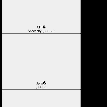
Cliff
Speechify کے بانی
John
اداکار