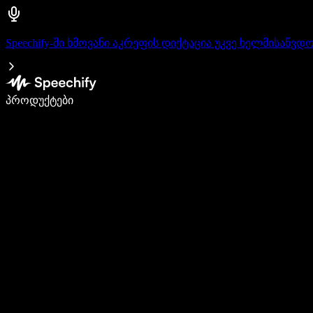
Speechify-ში ხმოვანი აკრეფის დიქტაცია უკვე ხელმისაწვდ
დაწერე 5-ჯერ სწრაფად ხმით კარნახით
პროდუქტები
გაიგე მეტი