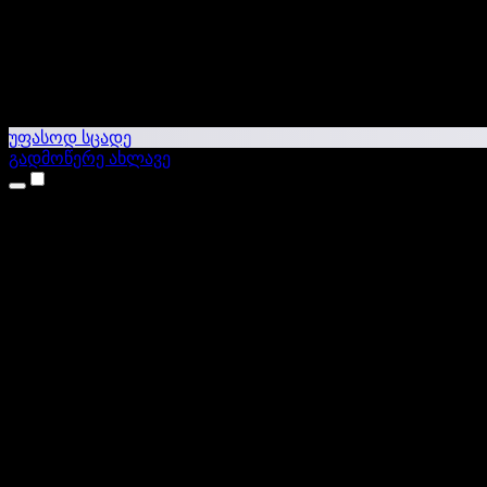
უფასოდ სცადე
გადმოწერე ახლავე
პროდუქტები
ტექსტი ხმაში
iPhone & iPad აპები
Android აპი
Chrome გაფართოება