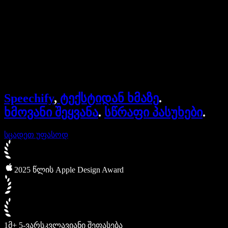
Speechify ბიზნესისა და EDU-სთვის
Speechify Work-ზე წვდომა
Speechify DSA-სთვის
SIMBA ხმოვანი აგენტები
Speechify
,
ტექსტიდან ხმაზე
.
Speechify დეველოპერებისთვის
ხმოვანი შეყვანა
.
სწრაფი პასუხები
.
სცადეთ უფასოდ
2025 წლის Apple Design Award
1მ+ 5-ვარსკვლავიანი შეფასება