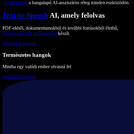
A Speechify
a hangalapú AI-asszisztens réteg minden eszközödön.
Text-to-Speech
AI, amely felolvas
PDF-ekből, dokumentumokból és további forrásokból élethű,
érzelmekkel teli
AI-hangokat
készít.
Próbáld ki ingyen
Természetes hangok
Mintha egy valódi ember olvasná fel
Próbáld ki ingyen