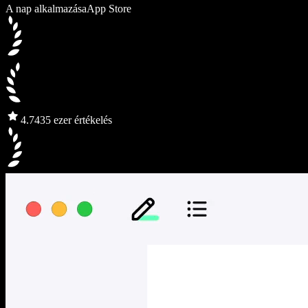
A nap alkalmazása
App Store
4.7
435 ezer értékelés