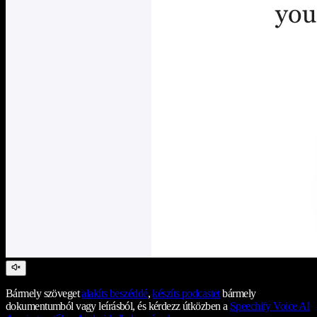
Bármely szöveget
alakíts beszéddé
,
készíts podcastet
bármely
dokumentumból vagy leírásból, és kérdezz útközben a
Speechify Voice AI