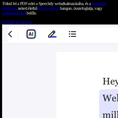
Töltsd fel a PDF-edet a Speechify webalkalmazásába, és a
Speechify
felolvassa
neked élethű
text-to-speech
hangon, összefoglalja, vagy
podcastet készít
belőle.
Próbáld ki ingyen