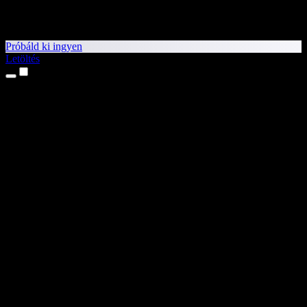
Próbáld ki ingyen
Letöltés
Termékek
Szövegfelolvasás
iPhone és iPad alkalmazások
Android alkalmazás
Chrome-bővítmény
Edge-bővítmény
Webalkalmazás
Mac alkalmazás
Windows alkalmazás