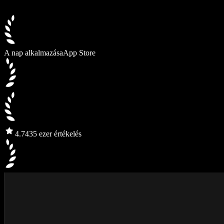
A nap alkalmazása
App Store
4.7
435 ezer értékelés