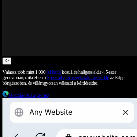
Válassz több mint 1 000
AI hang
közül, és hallgass akár 4,5-szer
gyorsabban, miközben a
Speechify
szöveget alakít beszéddé
az Edge
böngészőben, és villámgyorsan válaszol a kérdéseidre.
Hozzáadás Edge-hez