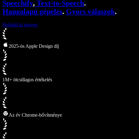
Speechify
,
Text-to-Speech
.
Speechify fejlesztőknek
Hangalapú gépelés
.
Gyors válaszok
.
Próbáld ki ingyen
2025-ös Apple Design díj
1M+ ötcsillagos értékelés
Az év Chrome-bővítménye