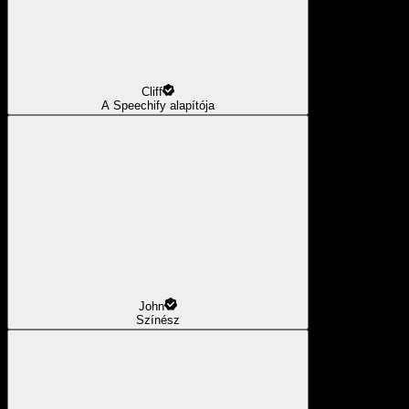
Cliff
A Speechify alapítója
John
Színész