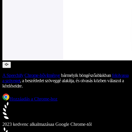
A Speechify
Chrome-bővítménye
bármelyik böngészőablakban
felolvassa
a szöveget
, a beszédedet szöveggé alakítja, és olvasás közben válaszol a
kérdéseidre.
Hozzáadás a Chrome-hoz
2023 kedvenc alkalmazása
a Google Chrome-tól