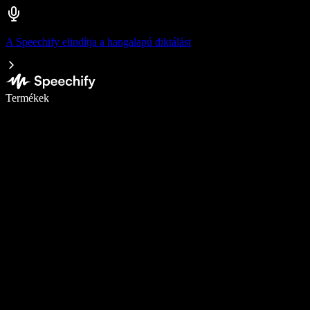
A Speechify elindítja a hangalapú diktálást
Írj akár ötször gyorsabban diktálással
Termékek
Tudj meg többet