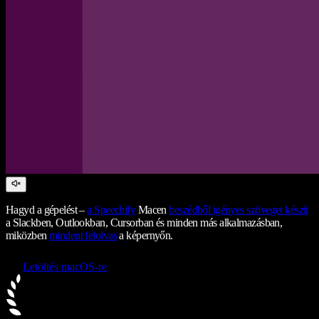
Hagyd a gépelést –
a Speechify
Macen
beszédből igényes szöveget készít
a Slackben, Outlookban, Cursorban és minden más alkalmazásban,
miközben
mindent felolvas
a képernyőn.
Letöltés macOS-re