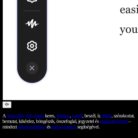
A
Speechify
iOS-appja
keres,
felolvas
,
narrál
, beszél, ír,
diktál
, szórakoztat,
bemutat, kikérdez, böngészik, összefoglal, jegyzetel és
podcastet készít
–
mindezt
hangvezérléssel
és
text-to-speech
segítségével.