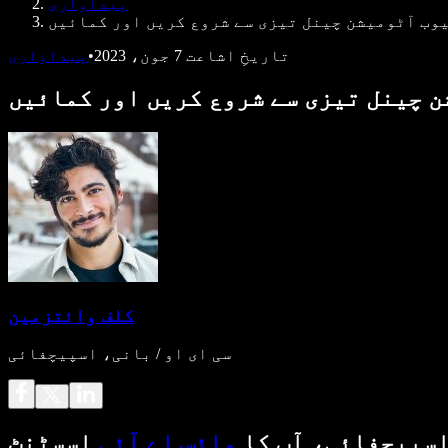
پیداواری
وب آٹومیشن چینل تیزی سے شروع کریں اور کمائیں
تاریخِ اشاعت
7 جون، 2023
•
پیداواری
 چینل تیزی سے شروع کریں اور کمائیں
کلف وائتزمین
سی ای او / بانی، اسپیچفائی
سپیچفائی، آپ کا
وائس اے آئی
اسسٹنٹ