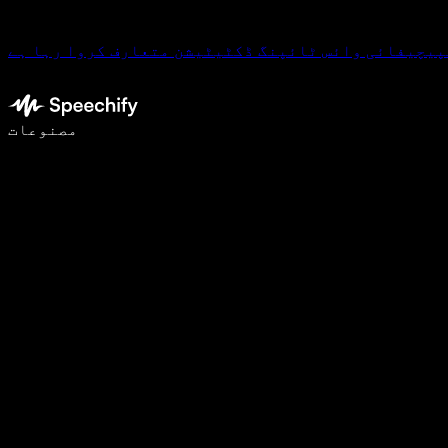
پیچیفائی وائس ٹائپنگ ڈکٹیٹیشن متعارف کروا رہا ہے
وائس ٹائپنگ کے ساتھ 5 گنا تیزی سے لکھیں
مصنوعات
مزید جانیں