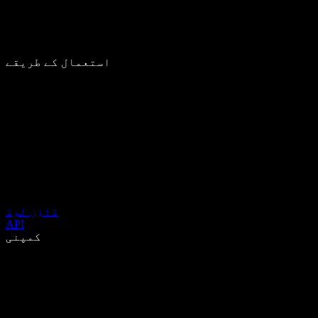
استعمال کے طریقے
ڈاؤن لوڈ
API
کمپنی