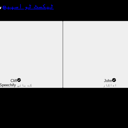
ٹیکسٹ ٹو اسپیچ
،
Cliff
John
اداکار
Speechify کے بانی