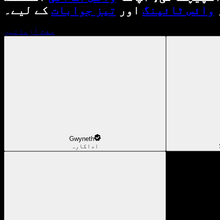
وائس ٹائپنگ
اور
تیز جوابات
کے لیے۔
مفت آزمائیں
Gwyneth
اداکارہ