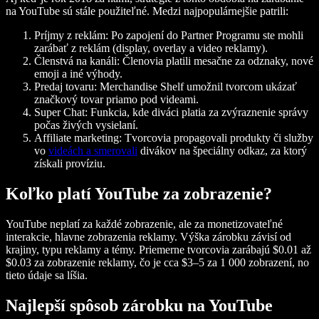
na YouTube sú stále použiteľné. Medzi najpopulárnejšie patrili:
Príjmy z reklám:
Po zapojení do Partner Programu ste mohli
zarábať z reklám (display, overlay a video reklamy).
Členstvá na kanáli:
Členovia platili mesačne za odznaky, nové
emoji a iné výhody.
Predaj tovaru:
Merchandise Shelf umožnil tvorcom ukázať
značkový tovar priamo pod videami.
Super Chat:
Funkcia, kde diváci platia za zvýraznenie správy
počas živých vysielaní.
Affiliate marketing:
Tvorcovia propagovali produkty či služby
vo
videách a smerovali
divákov na špeciálny odkaz, za ktorý
získali províziu.
Koľko platí YouTube za zobrazenie?
YouTube neplatí za každé zobrazenie, ale za monetizovateľné
interakcie, hlavne zobrazenia reklamy. Výška zárobku závisí od
krajiny, typu reklamy a témy. Priemerne tvorcovia zarábajú $0.01 až
$0.03 za zobrazenie reklamy, čo je cca $3–5 za 1 000 zobrazení, no
tieto údaje sa líšia.
Najlepší spôsob zárobku na YouTube