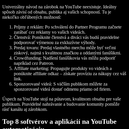
Univerzálny návod na zárobok na YouTube neexistuje. Ideálny
spôsob závisí od obsahu, publika aj vašich schopností. Tu je
niekoľko obľúbených možností:
Príjmy z reklám:
Po schválení do Partner Programu začnete
zarábať cez reklamy vo vašich videách.
Členstvá:
Ponúknite členstvá a diváci vás budú pravidelne
podporovať výmenou za exkluzívne výhody.
Predaj tovaru:
Predaj vlastného merchu môže byť veľmi
ziskový, najmä s kvalitnou značkou a oddanými fanúšikmi.
Crowdfunding:
Nadšení fanúšikovia vás môžu podporiť
napríklad cez Patreon.
Affiliate marketing:
Propagujte produkty vo videách a
ponúknite affiliate odkaz – získate províziu za nákupy cez váš
link.
Sponzorované videá:
S väčším publikom môžete za
sponzorované videá dostať odmenu priamo od firiem.
Úspech na YouTube stojí na pútavom, kvalitnom obsahu pre vaše
publikum. Pravidelné nahrávanie a budovanie komunity pomôže
rásť kanálu aj zárobkom.
Top 8 softvérov a aplikácií na YouTube