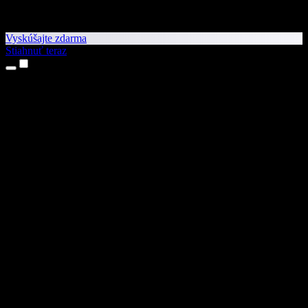
Vyskúšajte zdarma
Stiahnuť teraz
Produkty
Prevod textu na reč
Aplikácie pre iPhone a iPad
Aplikácia pre Android
Rozšírenie pre Chrome
Rozšírenie pre Edge
Webová aplikácia
Aplikácia pre Mac
Aplikácia pre Windows