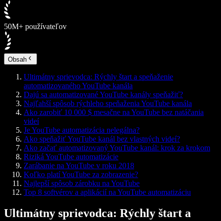
50M+ používateľov
Obsah
Ultimátny sprievodca: Rýchly štart a speňaženie
automatizovaného YouTube kanála
Dajú sa automatizované YouTube kanály speňažiť?
Najľahší spôsob rýchleho speňaženia YouTube kanála
Ako zarobiť 10 000 $ mesačne na YouTube bez natáčania
videí
Je YouTube automatizácia nelegálna?
Ako speňažiť YouTube kanál bez vlastných videí?
Ako začať automatizovaný YouTube kanál: krok za krokom
Riziká YouTube automatizácie
Zarábanie na YouTube v roku 2018
Koľko platí YouTube za zobrazenie?
Najlepší spôsob zárobku na YouTube
Top 8 softvérov a aplikácií na YouTube automatizáciu
Ultimátny sprievodca: Rýchly štart a