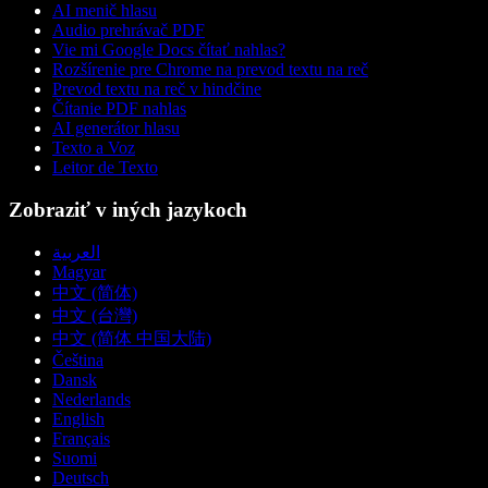
AI menič hlasu
Audio prehrávač PDF
Vie mi Google Docs čítať nahlas?
Rozšírenie pre Chrome na prevod textu na reč
Prevod textu na reč v hindčine
Čítanie PDF nahlas
AI generátor hlasu
Texto a Voz
Leitor de Texto
Zobraziť v iných jazykoch
العربية
Magyar
中文 (简体)
中文 (台灣)
中文 (简体 中国大陆)
Čeština
Dansk
Nederlands
English
Français
Suomi
Deutsch