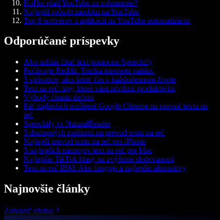
Koľko platí YouTube za zobrazenie?
Najlepší spôsob zárobku na YouTube
Top 8 softvérov a aplikácií na YouTube automatizáciu
Odporúčané príspevky
Ako nahlas čítať text pomocou Speechify
Počúvajte Reddit. Titulka internetu nahlas.
5 spôsobov, ako šetriť čas v každodennom živote
Text na reč: tipy, ktoré vám zdvihnú produktivitu
Výhody čítania deťom
Päť najlepších rozšírení Google Chrome na prevod textu na
reč
Speechify vs NaturalReader
5 dostupných rozšírení na prevod textu na reč
Najlepší prevod textu na reč pre iPhone
5 najlepších nástrojov text na reč pre Mac
Najlepšie TikTok hlasy na zvýšenie sledovanosti
Text na reč IBM: Ako funguje a najlepšie alternatívy
Najnovšie články
Zobraziť všetko