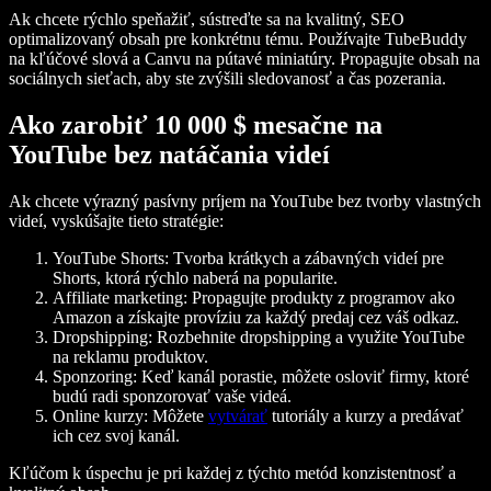
Ak chcete rýchlo speňažiť, sústreďte sa na kvalitný, SEO
optimalizovaný obsah pre konkrétnu tému. Používajte TubeBuddy
na kľúčové slová a Canvu na pútavé miniatúry. Propagujte obsah na
sociálnych sieťach, aby ste zvýšili sledovanosť a čas pozerania.
Ako zarobiť 10 000 $ mesačne na
YouTube bez natáčania videí
Ak chcete výrazný pasívny príjem na YouTube bez tvorby vlastných
videí, vyskúšajte tieto stratégie:
YouTube Shorts:
Tvorba krátkych a zábavných videí pre
Shorts, ktorá rýchlo naberá na popularite.
Affiliate marketing:
Propagujte produkty z programov ako
Amazon a získajte províziu za každý predaj cez váš odkaz.
Dropshipping:
Rozbehnite dropshipping a využite YouTube
na reklamu produktov.
Sponzoring:
Keď kanál porastie, môžete osloviť firmy, ktoré
budú radi sponzorovať vaše videá.
Online kurzy:
Môžete
vytvárať
tutoriály a kurzy a predávať
ich cez svoj kanál.
Kľúčom k úspechu je pri každej z týchto metód konzistentnosť a