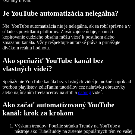
kvalitný obsah.
Je YouTube automatizácia nelegálna?
Nie, YouTube automatizácia nie je nelegálna, ak sa robí správne a v
súlade s pravidlami platformy. Zavádzajúce údaje, spam či
kopírovanie cudzieho obsahu môžu viesť k postihom alebo
zmazaniu kanála. Vždy rešpektujte autorské práva a prinášajte
divákom reálnu hodnotu.
Ako speňažiť YouTube kanál bez
vlastných videí?
Speňaženie YouTube kanála bez vlastných videí je možné napríklad
tvorbou playlistov, zdieľaním tutoriálov cez nahrávku obrazovky
alebo najímaním freelancerov na strih a
dabing
videí.
Ako začať automatizovaný YouTube
kanál: krok za krokom
Výskum trendov:
Použite stránku Trendy na YouTube a
nástroje ako TubeBuddy na zistenie populárnych tém vo vašej