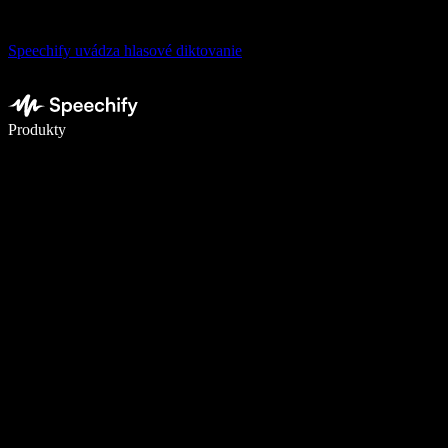
Speechify uvádza hlasové diktovanie
Píšte 5× rýchlejšie pomocou hlasového diktovania
Produkty
Zistiť viac