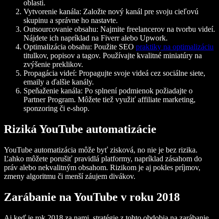
oblasti.
Vytvorenie kanála:
Založte nový kanál pre svoju cieľovú
skupinu a správne ho nastavte.
Outsourcovanie obsahu:
Najmite freelancerov na tvorbu videí.
Nájdete ich napríklad na Fiverr alebo Upwork.
Optimalizácia obsahu:
Použite SEO
praktiky na optimalizáciu
titulkov, popisov a tagov. Používajte kvalitné miniatúry na
zvýšenie preklikov.
Propagácia videí:
Propagujte svoje videá cez sociálne siete,
emaily a ďalšie kanály.
Speňaženie kanála:
Po splnení podmienok požiadajte o
Partner Program. Môžete tiež využiť affiliate marketing,
sponzoring či e‑shop.
Riziká YouTube automatizácie
YouTube automatizácia môže byť zisková, no nie je bez rizika.
Ľahko môžete porušiť pravidlá platformy, napríklad zásahom do
práv alebo nekvalitným obsahom. Rizikom je aj pokles príjmov,
zmeny algoritmu či menší záujem divákov.
Zarábanie na YouTube v roku 2018
Aj keď je rok 2018 za nami, stratégie z tohto obdobia na zarábanie