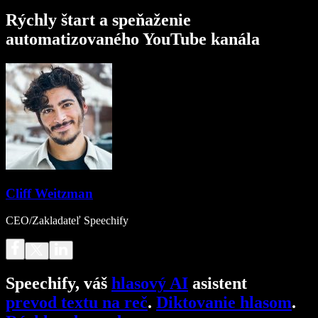
Rýchly štart a speňaženie
automatizovaného YouTube kanála
Cliff Weitzman
CEO/Zakladateľ Speechify
Speechify, váš
hlasový AI
asistent
prevod textu na reč
.
Diktovanie hlasom
.