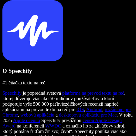
O Speechify
#1 čítačka textu na reč
Speechify
je popredná svetová
platforma na prevod textu na reč
,
ktorej dôveruje viac ako 50 miliónov používateľov a ktorú
podporuje vyše 500 000 päťhviezdičkových recenzií naprieč
aplikáciami na prevod textu na reč pre
iOS
,
Android
,
rozšírenie pre
Chrome
,
webovú aplikáciu
a
desktopovú aplikáciu pre Mac
. V roku
2025
Apple ocenilo
Speechify prestížnou
cenou Apple Design
Award
na konferencii
WWDC
a označilo ho za „kľúčový zdroj,
ktorý pomáha ľuďom žiť svoj život“. Speechify ponúka viac ako 1