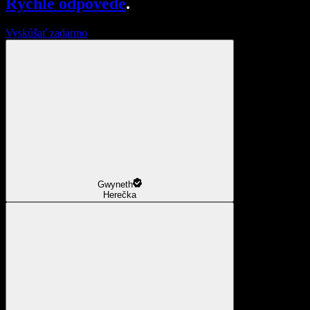
Rýchle odpovede
.
Vyskúšať zadarmo
Gwyneth
Herečka