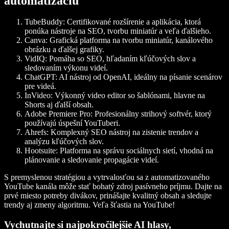
automatizáciu
TubeBuddy:
Certifikované rozšírenie a aplikácia, ktorá
ponúka nástroje na SEO, tvorbu miniatúr a veľa ďalšieho.
Canva:
Grafická platforma na tvorbu miniatúr, kanálového
obrázku a ďalšej grafiky.
VidIQ:
Pomáha so SEO, hľadaním kľúčových slov a
sledovaním výkonu videí.
ChatGPT:
AI nástroj od OpenAI, ideálny na písanie scenárov
pre videá.
InVideo:
Výkonný video editor so šablónami, hlavne na
Shorts aj ďalší obsah.
Adobe Premiere Pro:
Profesionálny strihový softvér, ktorý
používajú úspešní YouTuberi.
Ahrefs:
Komplexný SEO nástroj na zistenie trendov a
analýzu kľúčových slov.
Hootsuite:
Platforma na správu sociálnych sietí, vhodná na
plánovanie a sledovanie propagácie videí.
S premyslenou stratégiou a vytrvalosťou sa z automatizovaného
YouTube kanála môže stať bohatý zdroj pasívneho príjmu. Dajte na
prvé miesto potreby divákov, prinášajte kvalitný obsah a sledujte
trendy aj zmeny algoritmu. Veľa šťastia na YouTube!
Vychutnajte si najpokročilejšie AI hlasy,