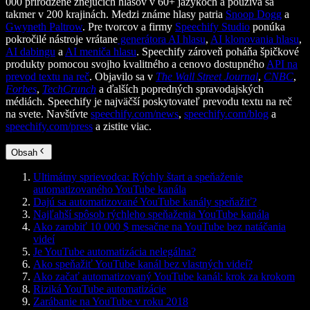
000 prirodzene znejúcich hlasov v 60+ jazykoch a používa sa
takmer v 200 krajinách. Medzi známe hlasy patria
Snoop Dogg
a
Gwyneth Paltrow
. Pre tvorcov a firmy
Speechify Studio
ponúka
pokročilé nástroje vrátane
generátora AI hlasu
,
AI klonovania hlasu
,
AI dabingu
a
AI meniča hlasu
. Speechify zároveň poháňa špičkové
produkty pomocou svojho kvalitného a cenovo dostupného
API na
prevod textu na reč
. Objavilo sa v
The Wall Street Journal
,
CNBC
,
Forbes
,
TechCrunch
a ďalších popredných spravodajských
médiách. Speechify je najväčší poskytovateľ prevodu textu na reč
na svete. Navštívte
speechify.com/news
,
speechify.com/blog
a
speechify.com/press
a zistite viac.
Obsah
Ultimátny sprievodca: Rýchly štart a speňaženie
automatizovaného YouTube kanála
Dajú sa automatizované YouTube kanály speňažiť?
Najľahší spôsob rýchleho speňaženia YouTube kanála
Ako zarobiť 10 000 $ mesačne na YouTube bez natáčania
videí
Je YouTube automatizácia nelegálna?
Ako speňažiť YouTube kanál bez vlastných videí?
Ako začať automatizovaný YouTube kanál: krok za krokom
Riziká YouTube automatizácie
Zarábanie na YouTube v roku 2018