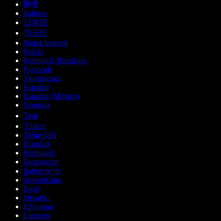
हिन्दी
Italiano
日本語
한국어
Norsk bokmål
Polski
Português Brasileiro
Русский
Українська
Español
Español (México)
Svenska
ไทย
Türkçe
Tiếng Việt
Română
Português
Български
ქართული
Slovenščina
Eesti
Hrvatski
Ελληνικά
Lietuvių