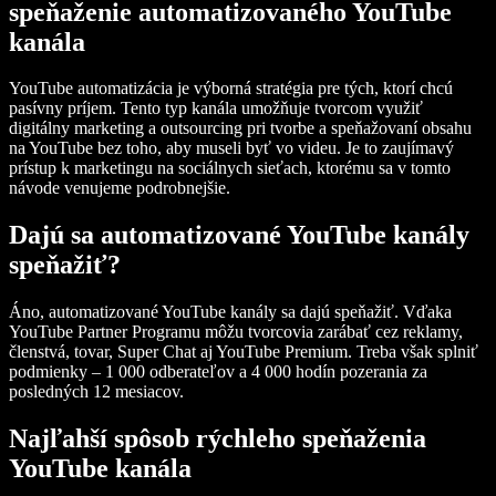
speňaženie automatizovaného YouTube
kanála
YouTube automatizácia je výborná stratégia pre tých, ktorí chcú
pasívny príjem. Tento typ kanála umožňuje tvorcom využiť
digitálny marketing a outsourcing pri tvorbe a speňažovaní obsahu
na YouTube bez toho, aby museli byť vo videu. Je to zaujímavý
prístup k marketingu na sociálnych sieťach, ktorému sa v tomto
návode venujeme podrobnejšie.
Dajú sa automatizované YouTube kanály
speňažiť?
Áno, automatizované YouTube kanály sa dajú speňažiť. Vďaka
YouTube Partner Programu môžu tvorcovia zarábať cez reklamy,
členstvá, tovar, Super Chat aj YouTube Premium. Treba však splniť
podmienky – 1 000 odberateľov a 4 000 hodín pozerania za
posledných 12 mesiacov.
Najľahší spôsob rýchleho speňaženia
YouTube kanála