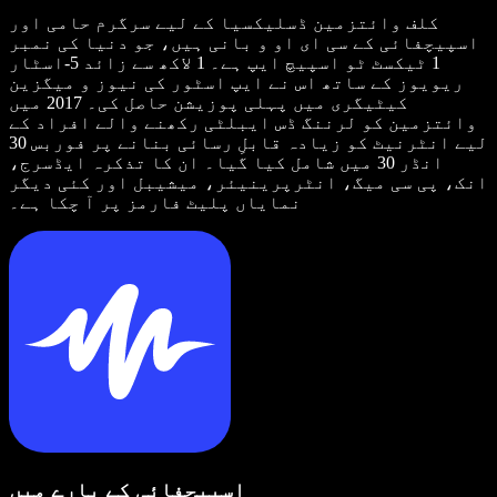
کلف وائتزمین ڈسلیکسیا کے لیے سرگرم حامی اور
اسپیچفائی کے سی ای او و بانی ہیں، جو دنیا کی نمبر
1 ٹیکسٹ ٹو اسپیچ ایپ ہے۔ 1 لاکھ سے زائد 5-اسٹار
ریویوز کے ساتھ اس نے ایپ اسٹور کی نیوز و میگزین
کیٹیگری میں پہلی پوزیشن حاصل کی۔ 2017 میں
وائتزمین کو لرننگ ڈس ایبلٹی رکھنے والے افراد کے
لیے انٹرنیٹ کو زیادہ قابلِ رسائی بنانے پر فوربس 30
انڈر 30 میں شامل کیا گیا۔ ان کا تذکرہ ایڈسرج،
انک، پی سی میگ، انٹرپرینیئر، میشیبل اور کئی دیگر
نمایاں پلیٹ فارمز پر آ چکا ہے۔
اسپیچفائی کے بارے میں