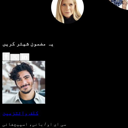
یہ مضمون شیئر کریں
کلف وائتزمین
سی ای او / بانی، اسپیچفائی