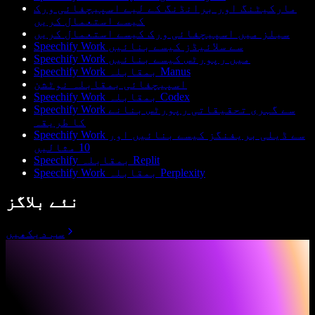
مارکیٹنگ اور برانڈنگ کے لیے اسپیچفائی ورک
کیسے استعمال کریں
سیلز میں اسپیچفائی ورک کیسے استعمال کریں
Speechify Work سے سلائیڈز کیسے بنائیں
Speechify Work میں رپورٹس کیسے بنائیں
Speechify Work بمقابلہ Manus
اسپیچفائی بمقابلہ نوٹشن
Speechify Work بمقابلہ Codex
Speechify Work سے گہری تحقیقاتی رپورٹس بنانے
کا طریقہ
Speechify Work سے ڈیلی بریفنگز کیسے بنائیں اور
10 مثالیں
Speechify بمقابلہ Replit
Speechify Work بمقابلہ Perplexity
نئے بلاگز
سب دیکھیں