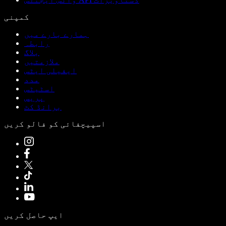
کمپنی
ہمارے بارے میں
رابطہ
بلاگ
ملازمتیں
ایفیلی ایٹس
مدد
اسٹیٹس
پریس
برانڈ کٹ
اسپیچفائی کو فالو کریں
ایپ حاصل کریں