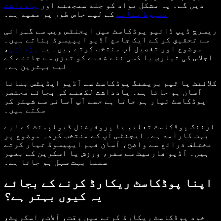
دیں گے۔ یہ مشکل مواد کو جلد سمجھنے اور
یادداشت
مضبوط بنانے
کے لیے خاص طور پر مفید ہے۔
ریسرچ ڈیپ ڈائیو پوڈکاسٹ میں ایجنٹس ویب سے گہرائی
سے تحقیق کر کے ایک جامع آڈیو ایپیسوڈ بناتے ہیں۔
موضوع اور تفصیل آپ منتخب کرتے ہیں۔ یہ
پڑھائی
،
اجلاس کی تیاری یا کسی نئے شعبے کو تیزی سے جاننے کے
لیے بہترین ہے۔
کلائنٹ یا ٹیم بریفنگ پوڈکاسٹ سے آڈیو اپڈیٹس بنانا
آسان ہو جاتا ہے۔ یادداشت لکھنے کی بجائے مختصر
پوڈکاسٹ تیار ہو جاتا ہے جسے آپ آسانی سے شیئر کر
سکتے ہیں۔
لرننگ پوڈکاسٹ تعلیم یا پروفیشنل ڈیولپمنٹ کے لیے
بہت کارآمد ہے۔ ایجنٹس آپ کے منتخب کردہ موضوع پر
مختلف ذرائع سے واضح، آسان فہم ایپیسوڈ تیار کرتے
ہیں۔ آڈیو فارمیٹ سے سفر، ورزش یا اسکرین کے بغیر
سننا بہت سہل ہو جاتا ہے۔
اپنا پوڈکاسٹ ریکارڈ کرنے کے بجائے
یہ کیوں بہتر ہے؟
خود پوڈکاسٹ ریکارڈ کرنے میں وقت، آلات، اسکرپٹ،