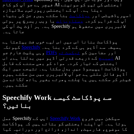
فیچر ہے جو آپ کو کام AI ایجنٹس کی ٹیم کو سونپنے
دیتا ہے۔ آپ کے ایجنٹس رپورٹس، سلائیڈز،
اسپریڈشیٹس اور
پوڈکاسٹ
بنا سکتے ہیں، جن کی بنیاد
آپ کے فراہم کردہ
دستاویزات
یا ویب ریسرچ پر ہوتی
ہے۔ ہر آؤٹ پٹ آپ کی Speechify لائبریری میں محفوظ ہو
جاتا ہے۔
پوڈکاسٹ بنانا اس میں اس لیے خوب فٹ بیٹھتا ہے
ہمیشہ سے آڈیو ہی کے گرد بنا ہے۔
Speechify
کیونکہ
اور مضامین کو
ٹیکسٹ ٹو
PDFs
وہی پلیٹ فارم جو
اسپیچ
کے ذریعے قدرتی آڈیو میں بدلتا ہے، اب AI
ایجنٹس کے تیار کردہ مواد کو بھی سننے کے قابل
پوڈکاسٹ ایپیسوڈ میں بدل سکتا ہے۔ نتیجے میں ایک
آڈیو فائل ملتی ہے جو آپ لائبریری میں سن سکتے ہیں،
شیئر کر سکتے ہیں یا چلتے پھرتے بغیر ہاتھ لگائے سن
سکتے ہیں۔
Speechify Work سے پوڈکاسٹ کیسے
بنائیں؟
سیکشن میں شروع
Speechify Work
عمل Speechify ایپ کے
ہوتا ہے۔ آپ اپنے ایجنٹس کو بتاتے ہیں کہ پوڈکاسٹ
کا موضوع، فارمیٹ، انداز، ذرائع اور دورانیہ کیا