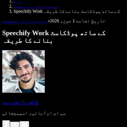
ہوم
ڈویلپرز کے لیے Speechify
وائس اے آئی اسسٹنٹ
Speechify Work کے ساتھ پوڈکاسٹ بنانے کا طریقہ
تاریخِ اشاعت
1 جون، 2026
•
وائس اے آئی اسسٹنٹ
Speechify Work کے ساتھ پوڈکاسٹ
بنانے کا طریقہ
کلف وائتزمین
سی ای او / بانی، اسپیچفائی