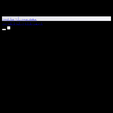
مفت میں آزمائیں
ابھی ڈاؤن لوڈ کریں
مصنوعات
متن کو آواز میں بدلیں
iPhone اور iPad ایپس
Android ایپ
Chrome ایکسٹینشن
Edge ایکسٹینشن
ویب ایپ
Mac ایپ