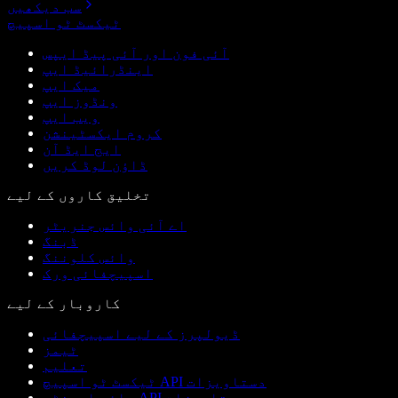
سب دیکھیں
ٹیکسٹ ٹو اسپیچ
آئی فون اور آئی پیڈ ایپس
اینڈرائیڈ ایپ
میک ایپ
ونڈوز ایپ
ویب ایپ
کروم ایکسٹینشن
ایج ایڈ آن
ڈاؤن لوڈ کریں
تخلیق کاروں کے لیے
اے آئی وائس جنریٹر
ڈبنگ
وائس کلوننگ
اسپیچفائی ورک
کاروبار کے لیے
ڈیولپرز کے لیے اسپیچفائی
ٹیمز
تعلیم
ٹیکسٹ ٹو اسپیچ API دستاویزات
وائس ایجنٹس API دستاویزات