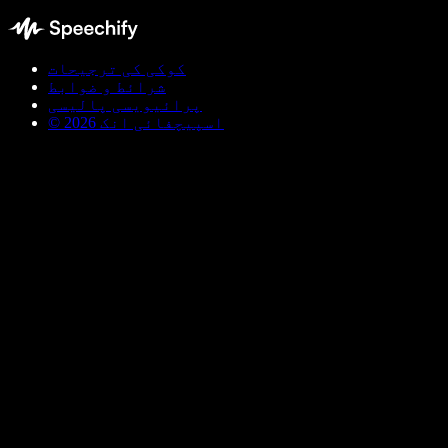
کوکی کی ترجیحات
شرائط و ضوابط
پرائیویسی پالیسی
© اسپیچفائی انک 2026