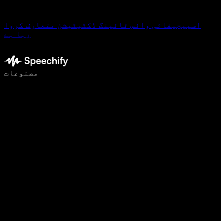
اسپیچیفائی وائس ٹائپنگ ڈکٹیٹیشن متعارف کروا
رہا ہے
وائس ٹائپنگ کے ساتھ 5 گنا تیزی سے لکھیں
مصنوعات
مزید جانیں