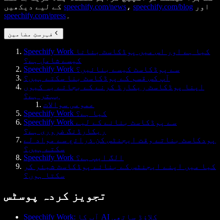
اور
speechify.com/blog
،
speechify.com/news
کے لیے دیکھیں
۔
speechify.com/press
فہرستِ مضامین
Speechify Work کیا ہے اور اس میں پوڈکاسٹ بنانا
کیسے شامل ہے؟
Speechify Work سے پوڈکاسٹ کیسے بنائیں؟
آپ کس قسم کے پوڈکاسٹ بنا سکتے ہیں؟
اپنا پوڈکاسٹ ریکارڈ کرنے کے بجائے یہ کیوں
بہتر ہے؟
عمومی سوالات
Speechify Work کیا ہے؟
Speechify Work سے پوڈکاسٹ بنانے کے لیے
ریکارڈنگ ضروری ہے؟
پودکاسٹ بناتے وقت ایجنٹس کن ذرائع سے مواد لے
سکتے ہیں؟
Speechify Work الگ ایپ ہے؟
کیا میں اپنے ایجنٹس کے بنائے پوڈکاسٹ شیئر کر
سکتا ہوں؟
تجویز کردہ پوسٹس
Speechify Work: آپ کا AI کلاؤڈ ساتھی