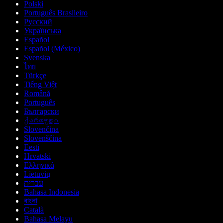
Polski
Português Brasileiro
Русский
Українська
Español
Español (México)
Svenska
ไทย
Türkçe
Tiếng Việt
Română
Português
Български
ქართული
Slovenčina
Slovenščina
Eesti
Hrvatski
Ελληνικά
Lietuvių
עברית
Bahasa Indonesia
বাংলা
Català
Bahasa Melayu