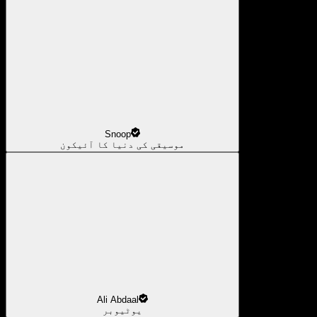
Snoop
موسیقی کی دنیا کا آئیکون
Ali Abdaal
یوٹیوبر