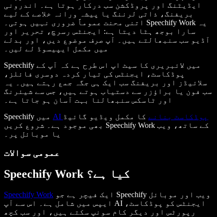
ایڈیٹنگ اور پروڈکشن سب درکار ہوتا ہے۔ اندرونی
بریفنگ، ذاتی لرننگ یا پیشہ ورانہ خلاصے کے لیے
اتنی محنت عموماً ضروری نہیں ہوتی۔ Speechify Work یہ
سارا بوجھ ہٹا دیتا ہے: ایجنٹس رسرچ، تحریر اور
آڈیو سب سنبھالتے ہیں۔ آپ صرف موضوع دیں، اور بدلے
میں مکمل ایپیسوڈ لے لیں۔
Speechify میں لائبریری کا سیٹ اپ اس طرح ہے کہ آپ کے
پوڈکاسٹ، ایجنٹس کی تیار کردہ دوسری فائلز،
سلائیڈز اور بریفنگ سب ایک ہی جگہ جمع رہتے ہیں۔ یہ
سب فون یا براؤزر سے دستیاب ہوتے ہیں، جس سے شیئرنگ
اور ٹاسکس سنبھالنا بہت آسان ہو جاتا ہے۔
AI پوڈکاسٹ بنانے
کا مکمل ویڈیو گائیڈ
Speechify میں
بھی موجود ہے۔ شروع کریں Speechify Work کے ساتھ، ویب
یا موبائل پر۔
عمومی سوالات
Speechify Work کیا ہے؟
ایک فیچر ہے جو Speechify ویب اور موبائل
Speechify Work
ایپس میں شامل ہے۔ اس سے آپ AI ایجنٹس کو پوڈکاسٹ،
رپورٹس اور دیگر کام سونپ سکتے ہیں، اور سب کچھ