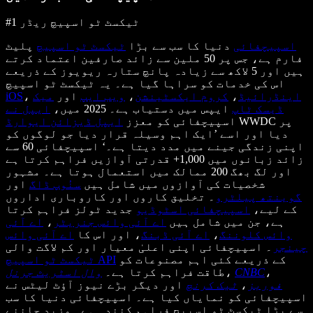
#1 ٹیکسٹ ٹو اسپیچ ریڈر
اسپیچفائی
دنیا کا سب سے بڑا
ٹیکسٹ ٹو اسپیچ
پلیٹ
فارم ہے، جس پر 50 ملین سے زائد صارفین اعتماد کرتے
ہیں اور 5 لاکھ سے زیادہ پانچ ستارہ ریویوز کے ذریعے
اس کی خدمات کو سراہا گیا ہے۔ یہ ٹیکسٹ ٹو اسپیچ
اینڈرائیڈ
،
کروم ایکسٹینشن
،
ویب ایپ
اور
میک
،
iOS
ڈیسک ٹاپ
ایپس میں دستیاب ہے۔ 2025 میں،
ایپل نے
WWDC پر
اسپیچفائی کو معزز
ایپل ڈیزائن ایوارڈ
دیا اور اسے ’ایک اہم وسیلہ قرار دیا جو لوگوں کو
اپنی زندگی جینے میں مدد دیتا ہے۔‘ اسپیچفائی 60 سے
زائد زبانوں میں 1,000+ قدرتی آوازیں فراہم کرتا ہے
اور لگ بھگ 200 ممالک میں استعمال ہوتا ہے۔ مشہور
شخصیات کی آوازوں میں شامل ہیں
سنُوپ ڈاگ
اور
گوینتھ پیلٹرو
۔ تخلیق کاروں اور کاروباری اداروں
کے لیے،
اسپیچفائی اسٹوڈیو
جدید ٹولز فراہم کرتا
ہے، جن میں شامل ہیں
اے آئی وائس جنریٹر
،
اے آئی
وائس کلوننگ
،
اے آئی ڈبنگ
، اور اس کا
اے آئی وائس
چینجر
۔ اسپیچفائی اپنی اعلیٰ معیار اور کم لاگت والی
کے ذریعے کئی اہم مصنوعات کو
ٹیکسٹ ٹو اسپیچ API
،
CNBC
،
طاقت فراہم کرتا ہے۔
وال اسٹریٹ جرنل
فوربز
،
ٹیک کرنچ
اور دیگر بڑے نیوز آؤٹ لیٹس نے
اسپیچفائی کو نمایاں کیا ہے۔ اسپیچفائی دنیا کا سب
سے بڑا ٹیکسٹ ٹو اسپیچ فراہم کنندہ ہے۔ مزید جاننے