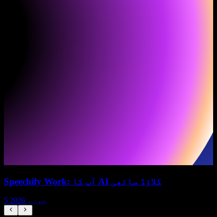
Speechify Work: آپ کا AI کلاؤڈ ساتھی
5 جون، 2026