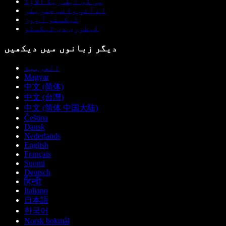
پی ڈی ایف ریڈ الاؤڈ
اے آئی وائس جنریٹر
ٹیکستو آ ووز
لیطوری دی ٹیکسٹو
دیگر زبانوں میں دیکھیں
العربية
Magyar
中文 (简体)
中文 (台灣)
中文 (简体 中国大陆)
Čeština
Dansk
Nederlands
English
Français
Suomi
Deutsch
हिन्दी
Italiano
日本語
한국어
Norsk bokmål