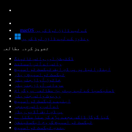
macOS کے لیے ڈاؤن لوڈ کریں
ونڈوز کے لیے ڈاؤن لوڈ کریں
تجویز کردہ مطالعہ
ڈکٹیشن اور وائس ٹائپنگ
وائس اے آئی اسسٹنٹ
اینڈرائیڈ پر پی ڈی ایف ٹیکسٹ ٹو اسپیچ
ٹیکسٹ ٹو اسپیچ ریڈر
خاتون آواز جنریٹر
مردانہ آواز جنریٹر
ڈسلیکسیا کے لیے بہترین مطالعہ پروگرام
روبوٹ وائس جنریٹر
اینیمے ٹیکسٹ ٹو اسپیچ
اے آئی وائس چینجر
پی ڈی ایف آڈیو ریڈر
کیا گوگل ڈاکس مجھے پڑھ کر سنا سکتا ہے
ٹیکسٹ ٹو اسپیچ کروم ایکسٹینشن
ہندی ٹیکسٹ ٹو اسپیچ