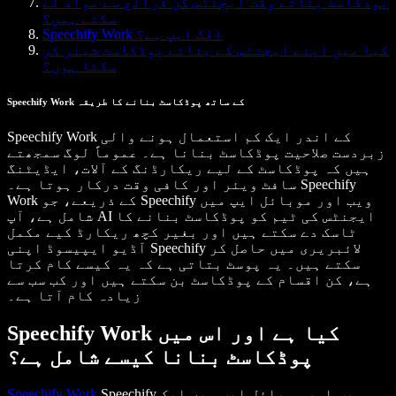
پودکاسٹ بناتے وقت ایجنٹس کن ذرائع سے مواد لے
سکتے ہیں؟
Speechify Work الگ ایپ ہے؟
کیا میں اپنے ایجنٹس کے بنائے پوڈکاسٹ شیئر کر
سکتا ہوں؟
Speechify Work کے ساتھ پوڈکاسٹ بنانے کا طریقہ
Speechify Work کے اندر ایک کم استعمال ہونے والی
زبردست صلاحیت پوڈکاسٹ بنانا ہے۔ عموماً لوگ سمجھتے
ہیں کہ پوڈکاسٹ کے لیے ریکارڈنگ کے آلات، ایڈیٹنگ
سافٹ ویئر اور کافی وقت درکار ہوتا ہے۔ Speechify
Work کے ذریعے، جو Speechify ویب اور موبائل ایپ میں
شامل ہے، آپ AI ایجنٹس کی ٹیم کو پوڈکاسٹ بنانے کا
ٹاسک دے سکتے ہیں اور بغیر کچھ ریکارڈ کیے مکمل
آڈیو ایپیسوڈ اپنی Speechify لائبریری میں حاصل کر
سکتے ہیں۔ یہ پوسٹ بتاتی ہے کہ یہ کیسے کام کرتا
ہے، کن اقسام کے پوڈکاسٹ بن سکتے ہیں اور کب سب سے
زیادہ کام آتا ہے۔
Speechify Work کیا ہے اور اس میں
پوڈکاسٹ بنانا کیسے شامل ہے؟
Speechify ویب اور موبائل ایپ میں ایک
Speechify Work