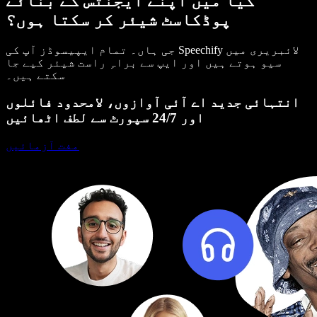
کیا میں اپنے ایجنٹس کے بنائے
پوڈکاسٹ شیئر کر سکتا ہوں؟
جی ہاں۔ تمام ایپیسوڈز آپ کی Speechify لائبریری میں
سیو ہوتے ہیں اور ایپ سے براہِ راست شیئر کیے جا
سکتے ہیں۔
انتہائی جدید اے آئی آوازوں، لامحدود فائلوں
اور 24/7 سپورٹ سے لطف اٹھائیں
مفت آزمائیں