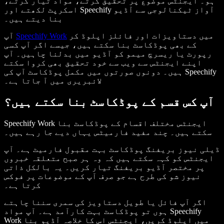
ہو۔ ایجنٹس موضوع پر تحقیق کرتے، مواد تیار کرتے،
اسکرپٹ لکھتے اور Speechify آواز ٹیکنالوجی سے آڈیو
بنا دیتے ہیں۔
میں دستاویزات اور فائلز اپلوڈ کر
Speechify Work
آپ
کے بھی پوڈکاسٹ بنا سکتے ہیں، جیسے اگر آپ کسی
رپورٹ یا ریسرچ میمو کو آڈیو میں بدلنا چاہیں۔ آپ
اپنے ایجنٹس سے ویب سے خود تحقیق بھی کروا سکتے
ہیں۔ دونوں صورتوں میں مکمل پوڈکاسٹ آپ کی Speechify
لائبریری میں آ جاتا ہے۔
آپ کس قسم کے پوڈکاسٹ بنا سکتے ہیں؟
Speechify Work ایجنٹس مختلف اقسام کے پوڈکاسٹ بنا
سکتے ہیں۔ چند مفید فارمیٹس یہاں دیے جا رہے ہیں۔
ڈیلی نیوز بریفنگ پوڈکاسٹ بہت مقبول فارمیٹ ہے۔ آپ
ایجنٹس کو کہہ سکتے ہیں کہ وہ ہر صبح متعلقہ خبروں
پر مختصر آڈیو بریفنگ تیار کریں۔ یہ بالکل ذاتی
نیوز شو کی طرح ہے جو صرف آپ کے موضوعات پر فوکس
کرتا ہے۔
اگر آپ فائل یا طویل دستاویز کی سمری سننا چاہتے
ہوں تو پوڈکاسٹ بہت کارآمد ہے۔ آپ مواد Speechify
Work میں اپلوڈ کریں، ایجنٹس اس کا خلاصہ آڈیو بنا