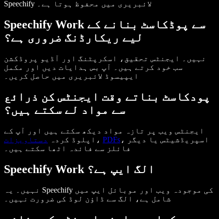
Speechify لائبریری میں محفوظ ہوتا ہے۔
Speechify Work سے پوڈکاسٹ بنانے کے
لیے ریکارڈنگ ضروری ہے؟
نہیں۔ ایجنٹس تحقیق، اسکرپٹنگ اور آڈیو پروڈکشن
سب خود کرتے ہیں۔ آپ بس ہدایات دیں اور مکمل
ایپیسوڈ لائبریری میں حاصل کریں۔
پودکاسٹ بناتے وقت ایجنٹس کن ذرائع
سے مواد لے سکتے ہیں؟
ایجنٹس ویب پر تازہ مواد دیکھ سکتے ہیں اور آپ کے
، اسپریڈشیٹس یا دیگر
PDFs
،
اپلوڈ کردہ
دستاویزات
فائلز سے فائدہ اٹھا سکتے ہیں۔
Speechify Work الگ ایپ ہے؟
نہیں۔ یہ Speechify کی موجودہ ویب اور موبائل ایپ میں
شامل ہے، الگ سے ڈاؤن لوڈ کی ضرورت نہیں۔