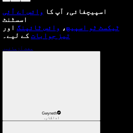
اسپیچفائی، آپ کا
وائس اے آئی
اسسٹنٹ
ٹیکسٹ ٹو اسپیچ
،
وائس ٹائپنگ
اور
تیز جوابات
کے لیے۔
مفت آزمائیں
Gwyneth
اداکارہ