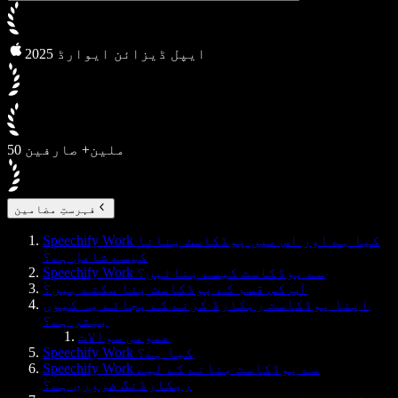
2025 ایپل ڈیزائن ایوارڈ
50 ملین+ صارفین
فہرستِ مضامین
Speechify Work کیا ہے اور اس میں پوڈکاسٹ بنانا
کیسے شامل ہے؟
Speechify Work سے پوڈکاسٹ کیسے بنائیں؟
آپ کس قسم کے پوڈکاسٹ بنا سکتے ہیں؟
اپنا پوڈکاسٹ ریکارڈ کرنے کے بجائے یہ کیوں
بہتر ہے؟
عمومی سوالات
Speechify Work کیا ہے؟
Speechify Work سے پوڈکاسٹ بنانے کے لیے
ریکارڈنگ ضروری ہے؟