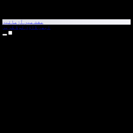
مفت میں آزمائیں
ابھی ڈاؤن لوڈ کریں
مصنوعات
متن کو آواز میں بدلیں
iPhone اور iPad ایپس
Android ایپ
Chrome ایکسٹینشن
Edge ایکسٹینشن
ویب ایپ
Mac ایپ