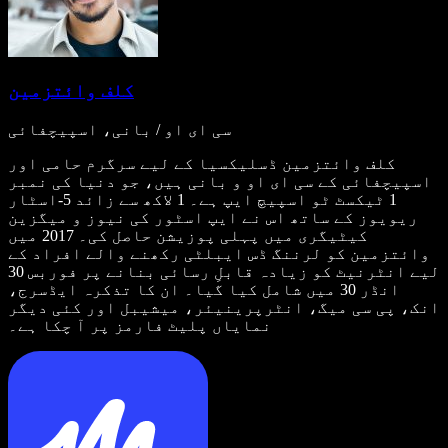
کلف وائتزمین
سی ای او / بانی، اسپیچفائی
کلف وائتزمین ڈسلیکسیا کے لیے سرگرم حامی اور
اسپیچفائی کے سی ای او و بانی ہیں، جو دنیا کی نمبر
1 ٹیکسٹ ٹو اسپیچ ایپ ہے۔ 1 لاکھ سے زائد 5-اسٹار
ریویوز کے ساتھ اس نے ایپ اسٹور کی نیوز و میگزین
کیٹیگری میں پہلی پوزیشن حاصل کی۔ 2017 میں
وائتزمین کو لرننگ ڈس ایبلٹی رکھنے والے افراد کے
لیے انٹرنیٹ کو زیادہ قابلِ رسائی بنانے پر فوربس 30
انڈر 30 میں شامل کیا گیا۔ ان کا تذکرہ ایڈسرج،
انک، پی سی میگ، انٹرپرینیئر، میشیبل اور کئی دیگر
نمایاں پلیٹ فارمز پر آ چکا ہے۔