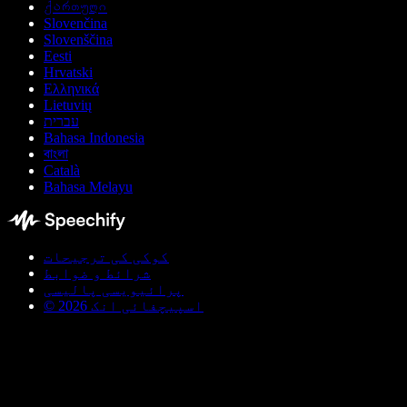
ქართული
Slovenčina
Slovenščina
Eesti
Hrvatski
Ελληνικά
Lietuvių
עברית
Bahasa Indonesia
বাংলা
Català
Bahasa Melayu
کوکی کی ترجیحات
شرائط و ضوابط
پرائیویسی پالیسی
© اسپیچفائی انک 2026