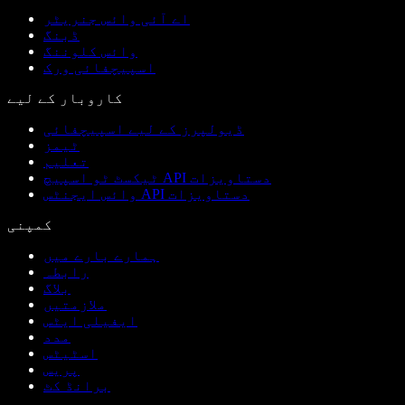
اے آئی وائس جنریٹر
ڈبنگ
وائس کلوننگ
اسپیچفائی ورک
کاروبار کے لیے
ڈیولپرز کے لیے اسپیچفائی
ٹیمز
تعلیم
ٹیکسٹ ٹو اسپیچ API دستاویزات
وائس ایجنٹس API دستاویزات
کمپنی
ہمارے بارے میں
رابطہ
بلاگ
ملازمتیں
ایفیلی ایٹس
مدد
اسٹیٹس
پریس
برانڈ کٹ