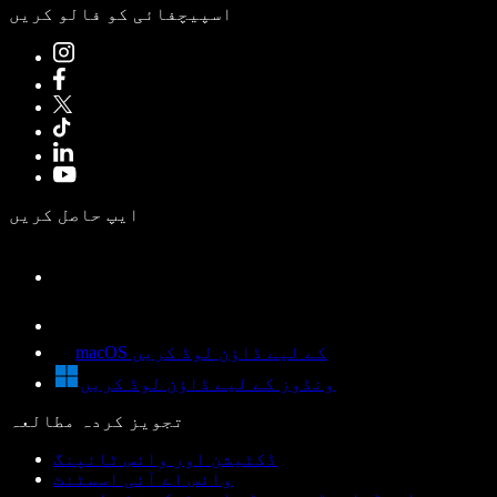
اسپیچفائی کو فالو کریں
ایپ حاصل کریں
macOS کے لیے ڈاؤن لوڈ کریں
ونڈوز کے لیے ڈاؤن لوڈ کریں
تجویز کردہ مطالعہ
ڈکٹیشن اور وائس ٹائپنگ
وائس اے آئی اسسٹنٹ