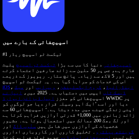
اسپیچفائی کے بارے میں
#1 ٹیکسٹ ٹو اسپیچ ریڈر
اسپیچفائی
دنیا کا سب سے بڑا
ٹیکسٹ ٹو اسپیچ
پلیٹ
فارم ہے، جس پر 50 ملین سے زائد صارفین اعتماد کرتے
ہیں اور 5 لاکھ سے زیادہ پانچ ستارہ ریویوز کے ذریعے
اس کی خدمات کو سراہا گیا ہے۔ یہ ٹیکسٹ ٹو اسپیچ
اینڈرائیڈ
،
کروم ایکسٹینشن
،
ویب ایپ
اور
میک
،
iOS
ڈیسک ٹاپ
ایپس میں دستیاب ہے۔ 2025 میں،
ایپل نے
WWDC پر
اسپیچفائی کو معزز
ایپل ڈیزائن ایوارڈ
دیا اور اسے ’ایک اہم وسیلہ قرار دیا جو لوگوں کو
اپنی زندگی جینے میں مدد دیتا ہے۔‘ اسپیچفائی 60 سے
زائد زبانوں میں 1,000+ قدرتی آوازیں فراہم کرتا ہے
اور لگ بھگ 200 ممالک میں استعمال ہوتا ہے۔ مشہور
شخصیات کی آوازوں میں شامل ہیں
سنُوپ ڈاگ
اور
گوینتھ پیلٹرو
۔ تخلیق کاروں اور کاروباری اداروں
کے لیے،
اسپیچفائی اسٹوڈیو
جدید ٹولز فراہم کرتا