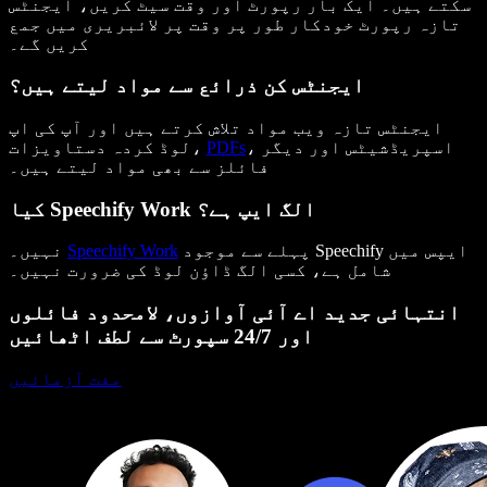
سکتے ہیں۔ ایک بار رپورٹ اور وقت سیٹ کریں، ایجنٹس
تازہ رپورٹ خودکار طور پر وقت پر لائبریری میں جمع
کریں گے۔
ایجنٹس کن ذرائع سے مواد لیتے ہیں؟
ایجنٹس تازہ ویب مواد تلاش کرتے ہیں اور آپ کی اپ
، اسپریڈشیٹس اور دیگر
PDFs
لوڈ کردہ دستاویزات،
فائلز سے بھی مواد لیتے ہیں۔
کیا Speechify Work الگ ایپ ہے؟
پہلے سے موجود Speechify ایپس میں
Speechify Work
نہیں۔
شامل ہے، کسی الگ ڈاؤن لوڈ کی ضرورت نہیں۔
انتہائی جدید اے آئی آوازوں، لامحدود فائلوں
اور 24/7 سپورٹ سے لطف اٹھائیں
مفت آزمائیں