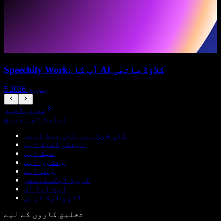
Speechify Work: آپ کا AI کلاؤڈ ساتھی
5 جون، 2026
سب دیکھیں
ٹیکسٹ ٹو اسپیچ
آئی فون اور آئی پیڈ ایپس
اینڈرائیڈ ایپ
میک ایپ
ونڈوز ایپ
ویب ایپ
کروم ایکسٹینشن
ایج ایڈ آن
ڈاؤن لوڈ کریں
تخلیق کاروں کے لیے