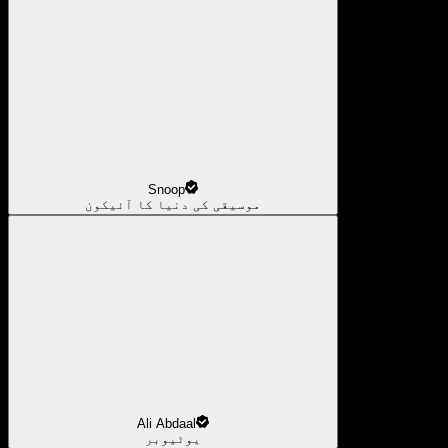
Snoop
موسیقی کی دنیا کا آئیکون
Ali Abdaal
یوٹیوبر