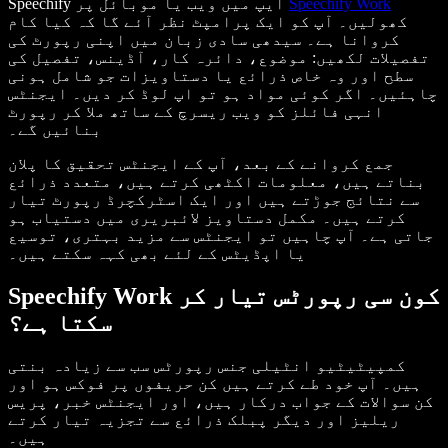
Speechify Work
Speechify ایپ میں ویب یا موبائل پر
کھولیں۔ آپ کو ایک پرامپٹ نظر آئے گا کہ کیا کام
کروانا ہے۔ سیدھی سادی زبان میں اپنی رپورٹ کی
تفصیلات لکھیں: موضوع، دائرہ کار، آڈینس، تفصیل کی
سطح اور وہ خاص ذرائع یا دستاویزات جو شامل ہونی
چاہئیں۔ اگر کوئی مواد ہو تو اپ لوڈ کر دیں۔ ایجنٹس
انہی فائلز کو ویب ریسرچ کے ساتھ ملا کر رپورٹ
بنائیں گے۔
جمع کروانے کے بعد، آپ کے ایجنٹس تحقیق کا پلان
بناتے ہیں، معلومات اکٹھی کرتے ہیں، متعدد ذرائع
سے نتائج جوڑتے ہیں اور ایک اسٹرکچرڈ رپورٹ تیار
کرتے ہیں۔ مکمل دستاویز لائبریری میں دستیاب ہو
جاتی ہے۔ آپ چاہیں تو ایجنٹس سے مزید بہتری، توسیع
یا اپڈیٹس کے لئے بھی کہہ سکتے ہیں۔
Speechify Work کون سی رپورٹس تیار کر
سکتا ہے؟
کمپیٹیٹیو انٹیلی جنس رپورٹس سب سے زیادہ بنتی
ہیں۔ آپ خود طے کرتے ہیں کن حریفوں پر فوکس ہو اور
کن سوالات کے جواب درکار ہیں، اور ایجنٹس خبر، پریس
ریلیز اور دیگر پبلک ذرائع سے تجزیہ تیار کرتے
ہیں۔