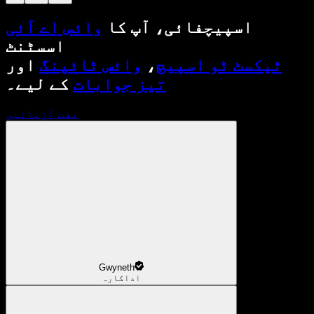
اسپیچفائی، آپ کا
وائس اے آئی
اسسٹنٹ
ٹیکسٹ ٹو اسپیچ
،
وائس ٹائپنگ
اور
تیز جوابات
کے لیے۔
مفت آزمائیں
Gwyneth
اداکارہ