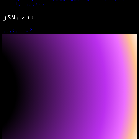
لیے نہیں رہا
نئے بلاگز
سب دیکھیں