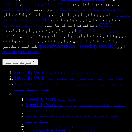
ہے، جن میں شامل ہیں
اے آئی وائس جنریٹر
،
اے آئی
وائس کلوننگ
،
اے آئی ڈبنگ
، اور اس کا
اے آئی وائس
چینجر
۔ اسپیچفائی اپنی اعلیٰ معیار اور کم لاگت والی
کے ذریعے کئی اہم مصنوعات کو
ٹیکسٹ ٹو اسپیچ API
،
CNBC
،
طاقت فراہم کرتا ہے۔
وال اسٹریٹ جرنل
فوربز
،
ٹیک کرنچ
اور دیگر بڑے نیوز آؤٹ لیٹس نے
اسپیچفائی کو نمایاں کیا ہے۔ اسپیچفائی دنیا کا سب
سے بڑا ٹیکسٹ ٹو اسپیچ فراہم کنندہ ہے۔ مزید جاننے
اور
speechify.com/blog
،
speechify.com/news
کے لیے دیکھیں
۔
speechify.com/press
فہرستِ مضامین
Speechify Work میں رپورٹ کیسے بنائیں؟
Speechify Work کون سی رپورٹس تیار کر سکتا ہے؟
رپورٹ خود تیار کرنے کے بجائے ڈیلیگیٹ کرنا
کیوں بہتر ہے؟
عمومی سوالات
Speechify Work کیا ہے؟
Speechify Work کے ایجنٹس کس قسم کی رپورٹس
بنا سکتے ہیں؟
کیا رپورٹ خودبخود شیڈول کے مطابق مل
سکتی ہے؟
ایجنٹس کن ذرائع سے مواد لیتے ہیں؟
کیا Speechify Work الگ ایپ ہے؟