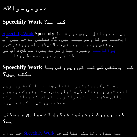
عمومی سوالات
Speechify Work کیا ہے؟
Speechify ویب و موبائل ایپس میں شامل
Speechify Work
فنکشن ہے جس میں آپ AI ایجنٹس کو کام سونپتے ہیں۔
ایجنٹس ریسرچ رپورٹس، سلائیڈز، اسپریڈشیٹس،
پوڈکاسٹس
وغیرہ تیار کرتے ہیں، سب کچھ آپ کی
لائبریری میں محفوظ ہوتا ہے۔
Speechify Work کے ایجنٹس کس قسم کی رپورٹس بنا
سکتے ہیں؟
ایجنٹس کمپیٹیٹیو انٹیلی جنس، مارکیٹ ریسرچ،
انڈسٹری بریفنگ، ڈیو ڈیلیجنس، سٹریٹیجک میموز،
مالی خلاصے اور شیڈولڈ رپورٹس آپ کے بتائے ہوئے
موضوع پر تیار کرتے ہیں۔
کیا رپورٹ خودبخود شیڈول کے مطابق مل سکتی
ہے؟
میں شیڈول ٹاسکس بنائے جا
Speechify Work
جی ہاں۔