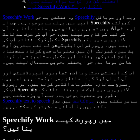
ایجنٹس کن ذرائع سے مواد لیتے ہیں؟
کیا Speechify Work الگ ایپ ہے؟
ویب اور موبائل
Speechify
وہ فنکشن ہے جو
Speechify Work
ایپس میں پہلے سے موجود ہے۔ جب آپ Speechify کھولتے
ہیں تو یہی بنیادی فیچر سامنے آتا ہے۔ آپ AI ایجنٹس
کی ٹیم کو کام سونپتے ہیں، جو آپ کی طرف سے ٹاسک
مکمل کرکے نتائج آپ کی Speechify لائبریری میں رکھ
دیتے ہیں۔ رپورٹس اس ڈیلیگیشن کے لئے بہترین آؤٹ
پٹ ہیں، کیونکہ ان میں معلومات جمع کرنا، سمجھنا،
واضح اسٹرکچر بنانا اور مکمل دستاویز تیار کرنا
شامل ہوتا ہے، جو ایجنٹس بخوبی سنبھال لیتے ہیں۔
آپ کے ایجنٹس دستاویزات، تصاویر، اسپریڈشیٹس اور
آپ کی اپ لوڈ کردہ فائلز بھی دیکھتے ہیں اور ویب
ریسرچ سے تازہ معلومات اکٹھی کرتے ہیں۔ ہر رپورٹ
آپ کی Speechify لائبریری میں ایک فارمیٹڈ اثاثے کے
طور پر محفوظ ہوتی ہے، جسے آپ پڑھ سکتے ہیں،
سے سن سکتے ہیں،
پوڈکاسٹ
میں بدل
Speechify text to speech
سکتے ہیں یا آسانی سے شیئر کر سکتے ہیں۔
Speechify Work میں رپورٹ کیسے
بنائیں؟