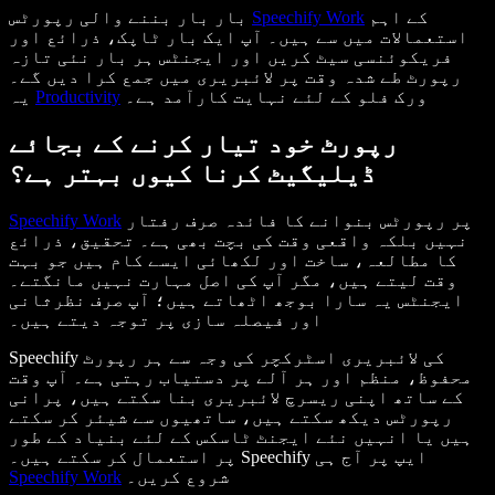
کے اہم
Speechify Work
بار بار بننے والی رپورٹس
استعمالات میں سے ہیں۔ آپ ایک بار ٹاپک، ذرائع اور
فریکوئنسی سیٹ کریں اور ایجنٹس ہر بار نئی تازہ
رپورٹ طے شدہ وقت پر لائبریری میں جمع کرا دیں گے۔
ورک فلو کے لئے نہایت کارآمد ہے۔
Productivity
یہ
رپورٹ خود تیار کرنے کے بجائے
ڈیلیگیٹ کرنا کیوں بہتر ہے؟
پر رپورٹس بنوانے کا فائدہ صرف رفتار
Speechify Work
نہیں بلکہ واقعی وقت کی بچت بھی ہے۔ تحقیق، ذرائع
کا مطالعہ، ساخت اور لکھائی ایسے کام ہیں جو بہت
وقت لیتے ہیں، مگر آپ کی اصل مہارت نہیں مانگتے۔
ایجنٹس یہ سارا بوجھ اٹھاتے ہیں؛ آپ صرف نظرثانی
اور فیصلہ سازی پر توجہ دیتے ہیں۔
Speechify کی لائبریری اسٹرکچر کی وجہ سے ہر رپورٹ
محفوظ، منظم اور ہر آلے پر دستیاب رہتی ہے۔ آپ وقت
کے ساتھ اپنی ریسرچ لائبریری بنا سکتے ہیں، پرانی
رپورٹس دیکھ سکتے ہیں، ساتھیوں سے شیئر کر سکتے
ہیں یا انہیں نئے ایجنٹ ٹاسکس کے لئے بنیاد کے طور
پر استعمال کر سکتے ہیں۔ Speechify ایپ پر آج ہی
شروع کریں۔
Speechify Work