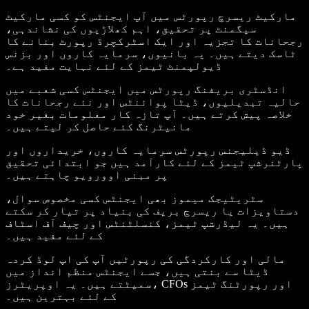
مارکیٹ ریسرچ رپورٹس میں آپ ایجنٹس کو کسی مارکیٹ
سیگمنٹ پر تحقیق، اہم کھلاڑیوں کی نشاندہی،
رجحانات کا تجزیہ اور ایک اسٹرکچرڈ رپورٹ بنانے کا
ٹاسک دیتے ہیں۔ یہ بانیوں، سرمایہ کاروں اور بزنس
ڈیولپمنٹ ٹیمز کے لئے نہایت مفید ہے۔
انڈسٹری بریفنگ رپورٹس میں ایجنٹس کسی شعبے میں
حالیہ تبدیلیوں، ڈیٹا پوائنٹس اور نئے رجحانات کا
خلاصہ پیش کرتے ہیں۔ آپ تازہ کار معلومات بغیر خود
مانیٹرنگ کئے حاصل کر لیتے ہیں۔
ڈیو ڈیلیجنس رپورٹس سرمایہ کاروں، خریداروں اور
پارٹنرشپ ٹیمز کے لئے کارآمد ہیں جو ابتدائی تحقیق
پر مبنی اوورویو چاہتے ہیں۔
سٹریٹیجک میموز بھی ایجنٹس کسی مخصوص سوال،
دستاویزات یا ریسرچ بریف کی بنیاد پر تیار کر سکتے
ہیں۔ یہ لیڈرشپ ٹیمز، کنسلٹنٹس اور چیف آف اسٹاف
کے لئے مفید ہیں۔
مالی اور کارکردگی کی رپورٹیں آپ کی اپ لوڈ کردہ
ڈیٹا سے بنتی ہیں، جسے ایجنٹس منظم انداز میں
سمیٹتے ہیں۔ یہ اوپریٹرز، CFOs اور رپورٹنگ ٹیمز
کے لئے بہترین ہیں۔