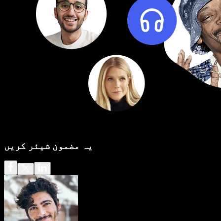
یہ مضمون شیئر کریں