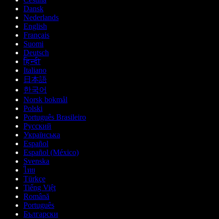
Dansk
Nederlands
English
Français
Suomi
Deutsch
हिन्दी
Italiano
日本語
한국어
Norsk bokmål
Polski
Português Brasileiro
Русский
Українська
Español
Español (México)
Svenska
ไทย
Türkçe
Tiếng Việt
Română
Português
Български