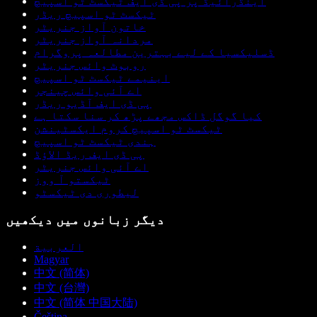
اینڈرائیڈ پر پی ڈی ایف ٹیکسٹ ٹو اسپیچ
ٹیکسٹ ٹو اسپیچ ریڈر
خاتون آواز جنریٹر
مردانہ آواز جنریٹر
ڈسلیکسیا کے لیے بہترین مطالعہ پروگرام
روبوٹ وائس جنریٹر
اینیمے ٹیکسٹ ٹو اسپیچ
اے آئی وائس چینجر
پی ڈی ایف آڈیو ریڈر
کیا گوگل ڈاکس مجھے پڑھ کر سنا سکتا ہے
ٹیکسٹ ٹو اسپیچ کروم ایکسٹینشن
ہندی ٹیکسٹ ٹو اسپیچ
پی ڈی ایف ریڈ الاؤڈ
اے آئی وائس جنریٹر
ٹیکستو آ ووز
لیطوری دی ٹیکسٹو
دیگر زبانوں میں دیکھیں
العربية
Magyar
中文 (简体)
中文 (台灣)
中文 (简体 中国大陆)
Čeština