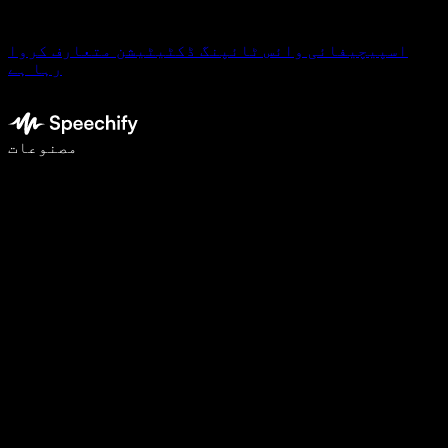
اسپیچیفائی وائس ٹائپنگ ڈکٹیٹیشن متعارف کروا
رہا ہے
وائس ٹائپنگ کے ساتھ 5 گنا تیزی سے لکھیں
مصنوعات
مزید جانیں