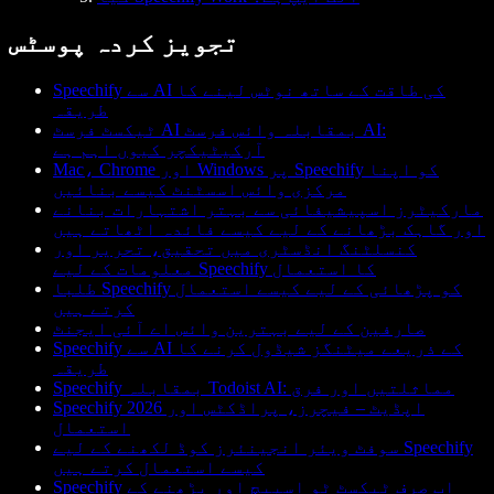
تجویز کردہ پوسٹس
Speechify سے AI کی طاقت کے ساتھ نوٹس لینے کا
طریقہ
ٹیکسٹ فرسٹ AI بمقابلہ وائس فرسٹ AI:
آرکیٹیکچر کیوں اہم ہے
Mac، Chrome اور Windows پر Speechify کو اپنا
مرکزی وائس اسسٹنٹ کیسے بنائیں
مارکیٹرز اسپیشیفائی سے بہتر اشتہارات بنانے
اور گاہک بڑھانے کے لیے کیسے فائدہ اٹھاتے ہیں
کنسلٹنگ انڈسٹری میں تحقیق، تحریر اور
معلومات کے لیے Speechify کا استعمال
طلبا Speechify کو پڑھائی کے لیے کیسے استعمال
کرتے ہیں
صارفین کے لیے بہترین وائس اے آئی ایجنٹ
Speechify سے AI کے ذریعے میٹنگز شیڈول کرنے کا
طریقہ
Speechify بمقابلہ Todoist AI: مماثلتیں اور فرق
Speechify 2026 اپڈیٹ – فیچرز، پراڈکٹس اور
استعمال
سوفٹ ویئر انجینئرز کوڈ لکھنے کے لیے Speechify
کیسے استعمال کرتے ہیں
Speechify اب صرف ٹیکسٹ ٹو اسپیچ اور پڑھنے کے