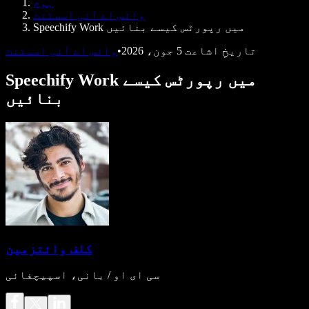
ہوم
ڈویلپرز کے لیے Speechify
وائس اے آئی اسسٹنٹ
Speechify Work میں رپورٹس کیسے بنائیں
تاریخِ اشاعت
5 جون، 2026
•
وائس اے آئی اسسٹنٹ
Speechify Work میں رپورٹس کیسے
بنائیں
کلف وائتزمین
سی ای او / بانی، اسپیچفائی