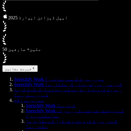
2025 ایپل ڈیزائن ایوارڈ
50 ملین+ صارفین
فہرستِ مضامین
Speechify Work میں رپورٹ کیسے بنائیں؟
Speechify Work کون سی رپورٹس تیار کر سکتا ہے؟
رپورٹ خود تیار کرنے کے بجائے ڈیلیگیٹ کرنا
کیوں بہتر ہے؟
عمومی سوالات
Speechify Work کیا ہے؟
Speechify Work کے ایجنٹس کس قسم کی رپورٹس
بنا سکتے ہیں؟
کیا رپورٹ خودبخود شیڈول کے مطابق مل
سکتی ہے؟