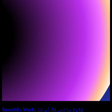
Speechify Work: آپ کا AI کلاؤڈ ساتھی