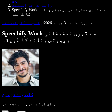
ہوم
ڈویلپرز کے لیے Speechify
وائس اے آئی اسسٹنٹ
Speechify Work سے گہری تحقیقاتی رپورٹس بنانے
کا طریقہ
تاریخِ اشاعت
3 جون، 2026
•
وائس اے آئی اسسٹنٹ
Speechify Work سے گہری تحقیقاتی
رپورٹس بنانے کا طریقہ
کلف وائتزمین
سی ای او / بانی، اسپیچفائی