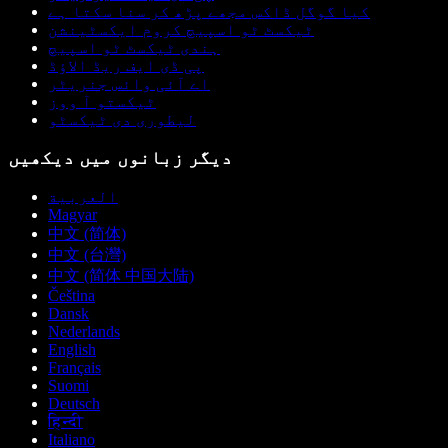
کیا گوگل ڈاکس مجھے پڑھ کر سنا سکتا ہے
ٹیکسٹ ٹو اسپیچ کروم ایکسٹینشن
ہندی ٹیکسٹ ٹو اسپیچ
پی ڈی ایف ریڈ الاؤڈ
اے آئی وائس جنریٹر
ٹیکستو آ ووز
لیطوری دی ٹیکسٹو
دیگر زبانوں میں دیکھیں
العربية
Magyar
中文 (简体)
中文 (台灣)
中文 (简体 中国大陆)
Čeština
Dansk
Nederlands
English
Français
Suomi
Deutsch
हिन्दी
Italiano