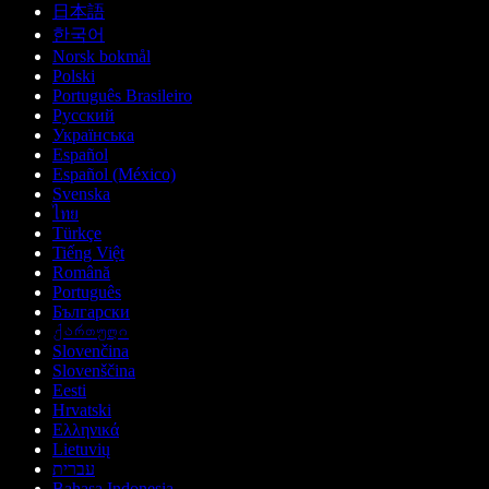
日本語
한국어
Norsk bokmål
Polski
Português Brasileiro
Русский
Українська
Español
Español (México)
Svenska
ไทย
Türkçe
Tiếng Việt
Română
Português
Български
ქართული
Slovenčina
Slovenščina
Eesti
Hrvatski
Ελληνικά
Lietuvių
עברית
Bahasa Indonesia