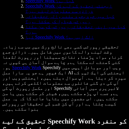
Speechify Work کیا ہے؟
Speechify Work ایجنٹس تحقیق کے لیے کن
ذرائع سے معلومات لیتے ہیں؟
کیا میں خودبخود ملنے والی تحقیقاتی
رپورٹس شیڈول کر سکتا ہوں؟
کیا میں اپنی تحقیقاتی رپورٹس کو سن سکتا
ہوں؟
کیا Speechify Work الگ ایپ ہے؟
تحقیقی رپورٹس کسی بھی نالج ورک میں سب سے زیادہ
وقت لینے والے کاموں میں شامل ہیں۔ ذرائع جمع
کرنا، مواد پڑھنا، نتائج سمیٹنا اور رپورٹ لکھنا
کئی گھنٹے لے سکتا ہے، چاہے سوال آسان ہی کیوں نہ
Speechify ویب اور موبائل ایپس میں
Speechify Work
ہو۔
ایک فیچر ہے جو یہ سارا عمل AI ایجنٹس کی ایک ٹیم کے
سپرد کر دیتا ہے۔ آپ سوال دیتے ہیں، ایجنٹس ویب اور
آپ کی دی گئی فائلوں سے معلومات اکٹھی کرتے ہیں،
اور مکمل رپورٹ آپ کی Speechify لائبریری میں آجاتی
ہے، جسے آپ پڑھ سکتے ہیں، شیئر کر سکتے ہیں یا سن
سکتے ہیں۔ اس مضمون میں بتایا جائے گا کہ یہ عمل
کیسے چلتا ہے اور آپ کن قسم کی تحقیقاتی رپورٹس
بنوا سکتے ہیں۔
تحقیق کے لیے Speechify Work کو منفرد
کیا بناتا ہے؟