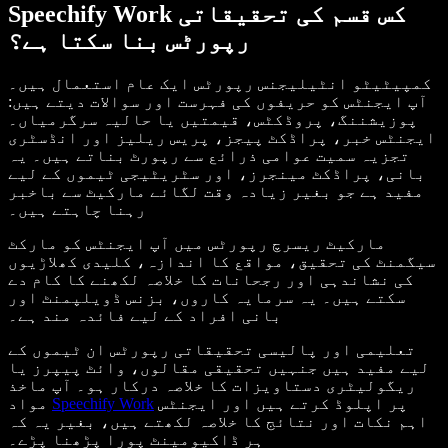
Speechify Work کس قسم کی تحقیقاتی
رپورٹس بنا سکتا ہے؟
کمپیٹیٹو انٹیلیجنس رپورٹس ایک عام استعمال ہیں۔
آپ ایجنٹس کو حریفوں کی فہرست اور سوالات دیتے ہیں:
پوزیشننگ، پروڈکٹس، قیمتیں یا حالیہ سرگرمیاں۔
ایجنٹس خبر، پراڈکٹ پیجز، پریس ریلیز اور انڈسٹری
تجزیہ سمیت عوامی ذرائع سے رپورٹ بناتے ہیں۔ یہ
بانی، پراڈکٹ مینجرز، اور سٹریٹیجی ٹیموں کے لیے
مفید ہے جو بغیر زیادہ وقت لگائے مارکیٹ سے باخبر
رہنا چاہتے ہیں۔
مارکیٹ ریسرچ رپورٹس میں آپ ایجنٹس کو مارکٹ
سیگمنٹ کی تحقیق، مواقع کا اندازہ، کلیدی کھلاڑیوں
کی نشاندہی اور رجحانات کا خلاصہ لکھنے کا کام دے
سکتے ہیں۔ یہ سرمایہ کاروں، بزنس ڈویلپمنٹ اور
بانی افراد کے لیے فائدہ مند ہے۔
تعلیمی اور پالیسی تحقیقاتی رپورٹس ان ٹیموں کے
لیے مفید ہیں جنہیں تحقیقی مقالوں، وائٹ پیپرز یا
ریگولیٹری دستاویزات کا خلاصہ درکار ہو۔ آپ ماخذ
پر اپلوڈ کرتے ہیں اور ایجنٹس
Speechify Work
مواد
اہم نکات اور نتائج کا خلاصہ لکھتے ہیں، بغیر یہ کہ
ہر ڈاکیومینٹ پورا پڑھنا پڑے۔