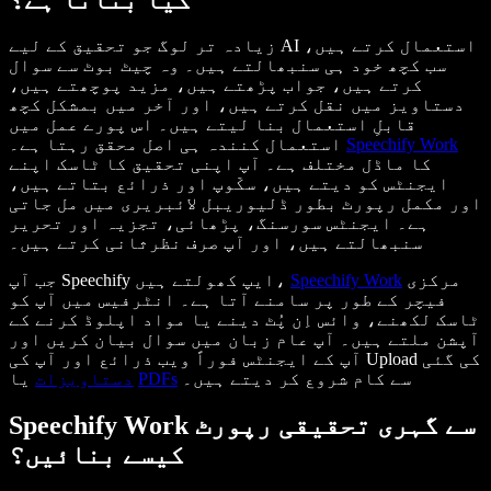
زیادہ تر لوگ جو تحقیق کے لیے AI استعمال کرتے ہیں،
سب کچھ خود ہی سنبھالتے ہیں۔ وہ چیٹ بوٹ سے سوال
کرتے ہیں، جواب پڑھتے ہیں، مزید پوچھتے ہیں،
دستاویز میں نقل کرتے ہیں، اور آخر میں بمشکل کچھ
قابلِ استعمال بنا لیتے ہیں۔ اس پورے عمل میں
Speechify Work
استعمال کنندہ ہی اصل محقق رہتا ہے۔
کا ماڈل مختلف ہے۔ آپ اپنی تحقیق کا ٹاسک اپنے
ایجنٹس کو دیتے ہیں، سکّوپ اور ذرائع بتاتے ہیں،
اور مکمل رپورٹ بطور ڈلیوریبل لائبریری میں مل جاتی
ہے۔ ایجنٹس سورسنگ، پڑھائی، تجزیہ اور تحریر
سنبھالتے ہیں، اور آپ صرف نظرثانی کرتے ہیں۔
مرکزی
Speechify Work
جب آپ Speechify ایپ کھولتے ہیں،
فیچر کے طور پر سامنے آتا ہے۔ انٹرفیس میں آپ کو
ٹاسک لکھنے، وائس اِن پُٹ دینے یا مواد اپلوڈ کرنے کے
آپشن ملتے ہیں۔ آپ عام زبان میں سوال بیان کریں اور
آپ کے ایجنٹس فوراً ویب ذرائع اور آپ کی Upload کی گئی
سے کام شروع کر دیتے ہیں۔
PDFs
یا
دستاویزات
Speechify Work سے گہری تحقیقی رپورٹ
کیسے بنائیں؟