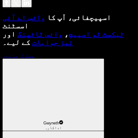
اسپیچفائی، آپ کا
وائس اے آئی
اسسٹنٹ
ٹیکسٹ ٹو اسپیچ
،
وائس ٹائپنگ
اور
تیز جوابات
کے لیے۔
مفت آزمائیں
Gwyneth
اداکارہ