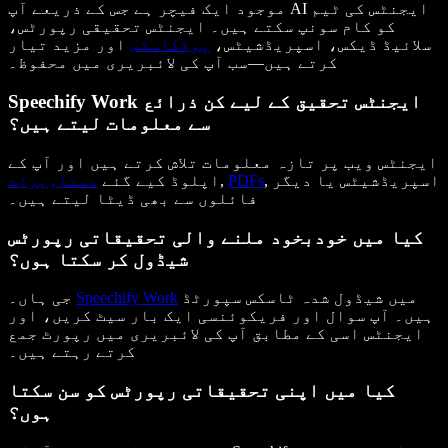
موجود ایک فیچر ہے جس کے ذریعے آپ AI ایجنٹس کی ٹیم
کو کام سونپ سکتے ہیں۔ ایجنٹس تحقیقی رپورٹس،
سلائیڈ ڈیکس، اسپریڈشیٹس،
پوڈکاسٹس
اور مزید تیار
کرتے ہیں—سب آپ کی لائبریری میں محفوظ۔
Speechify Work ایجنٹس تحقیق کے لیے کن ذرائع
سے معلومات لیتے ہیں؟
ایجنٹس ویب پر تازہ معلومات تلاش کرتے ہیں اور آپ کے
, اسپریڈشیٹس یا دیگر
PDFs
,
اپلوڈ کیے گئے
دستاویزات
فائلوں سے بھی ڈیٹا لیتے ہیں۔
کیا میں خودبخود ملنے والی تحقیقاتی رپورٹس
شیڈول کر سکتا ہوں؟
میں شیڈول شدہ ٹاسکس سپورٹڈ
Speechify Work
جی ہاں۔
ہیں۔ آپ سوال اور فریکوئنسی ایک بار سیٹ کریں، اور
ایجنٹس اسی کے مطابق آپ کی لائبریری میں رپورٹ جمع
کرتے رہتے ہیں۔
کیا میں اپنی تحقیقاتی رپورٹس کو سن سکتا
ہوں؟