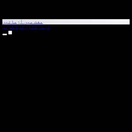
مفت میں آزمائیں
ابھی ڈاؤن لوڈ کریں
مصنوعات
متن کو آواز میں بدلیں
iPhone اور iPad ایپس
Android ایپ
Chrome ایکسٹینشن
Edge ایکسٹینشن
ویب ایپ
Mac ایپ