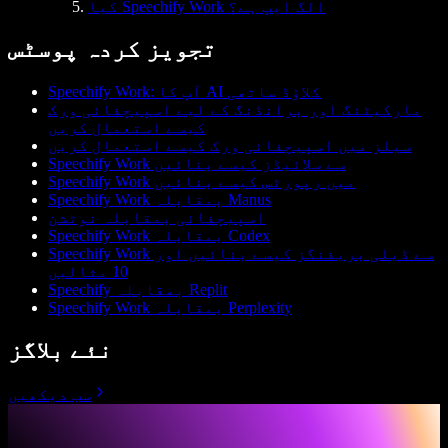
کیا Speechify Work الگ ایپ ہے؟
تجویز کردہ پوسٹس
Speechify Work: آپ کا AI کلاؤڈ ساتھی
مارکیٹنگ اور برانڈنگ کے لیے اسپیچفائی ورک
کیسے استعمال کریں
سیلز میں اسپیچفائی ورک کیسے استعمال کریں
Speechify Work سے سلائیڈز کیسے بنائیں
Speechify Work میں رپورٹس کیسے بنائیں
Speechify Work بمقابلہ Manus
اسپیچفائی بمقابلہ نوٹشن
Speechify Work بمقابلہ Codex
Speechify Work سے ڈیلی بریفنگز کیسے بنائیں اور
10 مثالیں
Speechify بمقابلہ Replit
Speechify Work بمقابلہ Perplexity
نئے بلاگز
سب دیکھیں