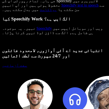
جی ہاں۔ تمام رپورٹس آپ کی Speechify لائبریری میں
سے
Speechify text to speech
محفوظ ہوتی ہیں اور آپ انہیں
سن سکتے یا
پوڈکاسٹ
میں بدل سکتے ہیں۔
کیا Speechify Work الگ ایپ ہے؟
ویب اور موبائل ایپس میں
Speechify
نہیں۔ یہ موجودہ
ہی شامل ہے، الگ سے ڈاؤن لوڈ نہیں کرنا پڑتا۔
انتہائی جدید اے آئی آوازوں، لامحدود فائلوں
اور 24/7 سپورٹ سے لطف اٹھائیں
مفت آزمائیں