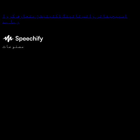
اسپیچیفائی وائس ٹائپنگ ڈکٹیٹیشن متعارف کروا
رہا ہے
وائس ٹائپنگ کے ساتھ 5 گنا تیزی سے لکھیں
مصنوعات
مزید جانیں