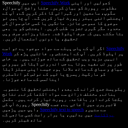
کھولیں اور اپنی
Speechify Work
Speechify ایپ میں
مطلوبہ رپورٹ کو بیان کریں۔ جتنا واضح آپ سوال،
سکّوپ، سامعین اور گہرائی کا ذکر کریں گے، آپ کے
ایجنٹس اتنی بہتر رپورٹ تیار کریں گے۔ آپ چاہیں تو
موضوع کا عمومی جائزہ مانگیں یا کسی خاص سوال کی
محدود مگر گہری تجزیہ طلب کریں۔ ایجنٹس کو یہ بھی
بتا سکتے ہیں کہ صرف اپلوڈ شدہ دستاویزات، صرف ویب
تحقیق، یا دونوں استعمال کریں۔
Speechify
اگر آپ کے پاس پہلے سے مواد موجود ہے تو اسے
پر اپلوڈ کریں۔ آپ کے ایجنٹس وہ فائلیں پڑھ کر
Work
انہیں مزید ویب تحقیق کے ساتھ جوڑتے ہیں۔ یہ خاص
طور پر تب مفید ہوتا ہے جب اندرونی ڈیٹا کو بیرونی
سیاق و سباق کے ساتھ ملانا ہو، جیسے اپنی سیلز ڈیٹا
کو مارکیٹ ریسرچ یا ٹیم کے نوٹس کو انڈسٹری
اینالسس کے ساتھ جوڑنا۔
ریکویسٹ جمع کرانے کے بعد، ایجنٹس تحقیق کا منصوبہ
بناتے، مختلف ذرائع سے مواد اکٹھا کرتے، نتائج
یکجا کرتے اور باقاعدہ رپورٹ تیار کرتے ہیں۔ مکمل
رپورٹ آپ کی Speechify لائبریری میں آ جاتی ہے، جسے
سے سنیں،
Speechify text to speech
ایپ میں پڑھیں،
پوڈکاسٹ
میں بدلیں، یا براہِ راست کسی ساتھی کے
ساتھ شیئر کریں۔