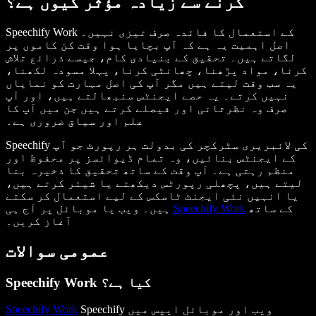
کرنے سے زیادہ مؤثر کیوں ہے؟
Speechify Work کے استعمال کا فائدہ صرف تیزی نہیں۔
اصل اہمیت یہ ہے کہ آپ بچایا ہوا وقت کن کاموں پر
لگاتے ہیں۔ تحقیق کے بنیادی کام، جیسے ذرائع تلاش
کرنا، مواد پڑھنا، چھانٹی کرنا، پہلا مسودہ لکھنا،
یہ سب وقت لیتے ہیں مگر آپ کی اصل مہارت کو نمایاں
نہیں کرتے۔ یہ حصے ایجنٹس سنبھالتے ہیں، اور آپ
صرف وہ نظرثانی اور فیصلے کرتے ہیں جن میں آپ کا
علم اور سیاق ضروری ہے۔
Speechify کی لائبریری سٹرکچر کی بدولت ہر رپورٹ جو آپ
کے ایجنٹس بنائیں، وہ تمام ڈیوائسز پر محفوظ اور
منظم رہتی ہے۔ آپ وقت کے ساتھ تحقیق کا ذخیرہ بنا
لیتے ہیں، پچھلی رپورٹس دیکھتے یا شیئر کرتے ہیں،
یا انہیں نئی ایجنٹ ٹاسکس کے لیے استعمال کر سکتے
کے ساتھ
Speechify Work
ہیں۔ ویب یا موبائل پر آج ہی
آغاز کریں۔
عمومی سوالات
Speechify Work کیا ہے؟
Speechify ویب اور موبائل ایپس میں
Speechify Work