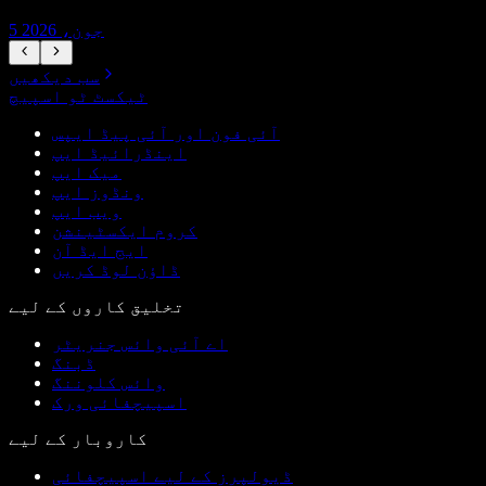
5 جون، 2026
سب دیکھیں
ٹیکسٹ ٹو اسپیچ
آئی فون اور آئی پیڈ ایپس
اینڈرائیڈ ایپ
میک ایپ
ونڈوز ایپ
ویب ایپ
کروم ایکسٹینشن
ایج ایڈ آن
ڈاؤن لوڈ کریں
تخلیق کاروں کے لیے
اے آئی وائس جنریٹر
ڈبنگ
وائس کلوننگ
اسپیچفائی ورک
کاروبار کے لیے
ڈیولپرز کے لیے اسپیچفائی