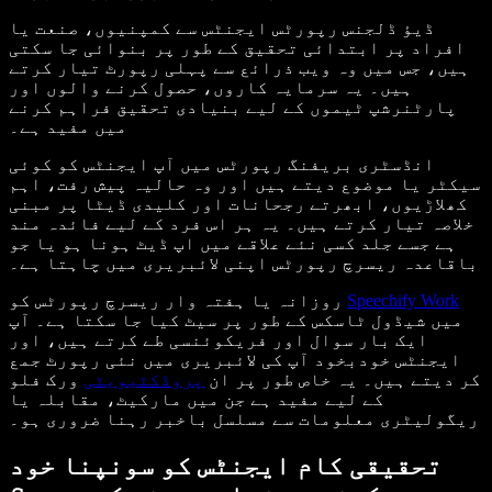
ڈیؤ ڈلجنس رپورٹس ایجنٹس سے کمپنیوں، صنعت یا
افراد پر ابتدائی تحقیق کے طور پر بنوائی جا سکتی
ہیں، جس میں وہ ویب ذرائع سے پہلی رپورٹ تیار کرتے
ہیں۔ یہ سرمایہ کاروں، حصول کرنے والوں اور
پارٹنرشپ ٹیموں کے لیے بنیادی تحقیق فراہم کرنے
میں مفید ہے۔
انڈسٹری بریفنگ رپورٹس میں آپ ایجنٹس کو کوئی
سیکٹر یا موضوع دیتے ہیں اور وہ حالیہ پیش رفت، اہم
کھلاڑیوں، ابھرتے رجحانات اور کلیدی ڈیٹا پر مبنی
خلاصہ تیار کرتے ہیں۔ یہ ہر اس فرد کے لیے فائدہ مند
ہے جسے جلد کسی نئے علاقے میں اپ ڈیٹ ہونا ہو یا جو
باقاعدہ ریسرچ رپورٹس اپنی لائبریری میں چاہتا ہے۔
Speechify Work
روزانہ یا ہفتہ وار ریسرچ رپورٹس کو
میں شیڈول ٹاسکس کے طور پر سیٹ کیا جا سکتا ہے۔ آپ
ایک بار سوال اور فریکوئنسی طے کرتے ہیں، اور
ایجنٹس خودبخود آپ کی لائبریری میں نئی رپورٹ جمع
کر دیتے ہیں۔ یہ خاص طور پر ان
پروڈکٹیویٹی
ورک فلو
کے لیے مفید ہے جن میں مارکیٹ، مقابلہ یا
ریگولیٹری معلومات سے مسلسل باخبر رہنا ضروری ہو۔
تحقیقی کام ایجنٹس کو سونپنا خود