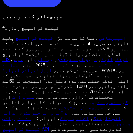
اسپیچفائی کے بارے میں
#1 ٹیکسٹ ٹو اسپیچ ریڈر
اسپیچفائی
دنیا کا سب سے بڑا
ٹیکسٹ ٹو اسپیچ
پلیٹ
فارم ہے، جس پر 50 ملین سے زائد صارفین اعتماد کرتے
ہیں اور 5 لاکھ سے زیادہ پانچ ستارہ ریویوز کے ذریعے
اس کی خدمات کو سراہا گیا ہے۔ یہ ٹیکسٹ ٹو اسپیچ
اینڈرائیڈ
،
کروم ایکسٹینشن
،
ویب ایپ
اور
میک
،
iOS
ڈیسک ٹاپ
ایپس میں دستیاب ہے۔ 2025 میں،
ایپل نے
WWDC پر
اسپیچفائی کو معزز
ایپل ڈیزائن ایوارڈ
دیا اور اسے ’ایک اہم وسیلہ قرار دیا جو لوگوں کو
اپنی زندگی جینے میں مدد دیتا ہے۔‘ اسپیچفائی 60 سے
زائد زبانوں میں 1,000+ قدرتی آوازیں فراہم کرتا ہے
اور لگ بھگ 200 ممالک میں استعمال ہوتا ہے۔ مشہور
شخصیات کی آوازوں میں شامل ہیں
سنُوپ ڈاگ
اور
گوینتھ پیلٹرو
۔ تخلیق کاروں اور کاروباری اداروں
کے لیے،
اسپیچفائی اسٹوڈیو
جدید ٹولز فراہم کرتا
ہے، جن میں شامل ہیں
اے آئی وائس جنریٹر
،
اے آئی
وائس کلوننگ
،
اے آئی ڈبنگ
، اور اس کا
اے آئی وائس
چینجر
۔ اسپیچفائی اپنی اعلیٰ معیار اور کم لاگت والی
کے ذریعے کئی اہم مصنوعات کو
ٹیکسٹ ٹو اسپیچ API