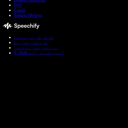
বাংলা
Català
Bahasa Melayu
کوکی کی ترجیحات
شرائط و ضوابط
پرائیویسی پالیسی
© اسپیچفائی انک 2026