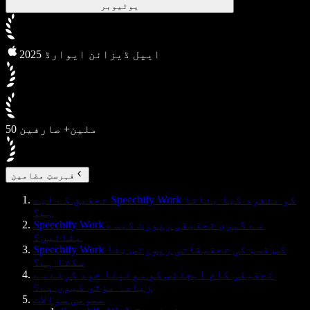
یوٹیوبر
2025 ایپل ڈیزائن ایوارڈ
50 ملین+ صارفین
فہرستِ مضامین
تحقیق کے لیے Speechify Work کو منفرد کیا بناتا
ہے؟
Speechify Work سے گہری تحقیقی رپورٹ کیسے
بنائیں؟
Speechify Work کس قسم کی تحقیقاتی رپورٹس بنا
سکتا ہے؟
تحقیقی کام ایجنٹس کو سونپنا خود کرنے سے
زیادہ مؤثر کیوں ہے؟
عمومی سوالات