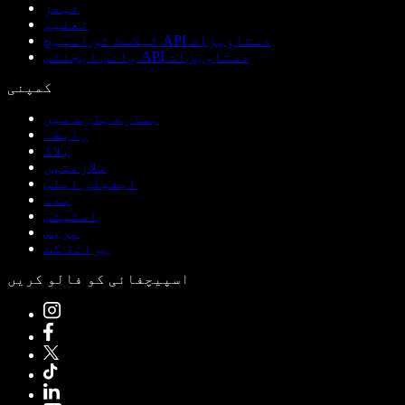
ٹیمز
تعلیم
ٹیکسٹ ٹو اسپیچ API دستاویزات
وائس ایجنٹس API دستاویزات
کمپنی
ہمارے بارے میں
رابطہ
بلاگ
ملازمتیں
ایفیلی ایٹس
مدد
اسٹیٹس
پریس
برانڈ کٹ
اسپیچفائی کو فالو کریں