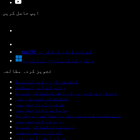
ایپ حاصل کریں
macOS کے لیے ڈاؤن لوڈ کریں
ونڈوز کے لیے ڈاؤن لوڈ کریں
تجویز کردہ مطالعہ
ڈکٹیشن اور وائس ٹائپنگ
وائس اے آئی اسسٹنٹ
اینڈرائیڈ پر پی ڈی ایف ٹیکسٹ ٹو اسپیچ
ٹیکسٹ ٹو اسپیچ ریڈر
خاتون آواز جنریٹر
مردانہ آواز جنریٹر
ڈسلیکسیا کے لیے بہترین مطالعہ پروگرام
روبوٹ وائس جنریٹر
اینیمے ٹیکسٹ ٹو اسپیچ
اے آئی وائس چینجر
پی ڈی ایف آڈیو ریڈر