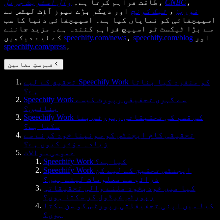
،
CNBC
،
طاقت فراہم کرتا ہے۔
وال اسٹریٹ جرنل
فوربز
،
ٹیک کرنچ
اور دیگر بڑے نیوز آؤٹ لیٹس نے
اسپیچفائی کو نمایاں کیا ہے۔ اسپیچفائی دنیا کا سب
سے بڑا ٹیکسٹ ٹو اسپیچ فراہم کنندہ ہے۔ مزید جاننے
اور
speechify.com/blog
،
speechify.com/news
کے لیے دیکھیں
۔
speechify.com/press
فہرستِ مضامین
تحقیق کے لیے Speechify Work کو منفرد کیا بناتا
ہے؟
Speechify Work سے گہری تحقیقی رپورٹ کیسے
بنائیں؟
Speechify Work کس قسم کی تحقیقاتی رپورٹس بنا
سکتا ہے؟
تحقیقی کام ایجنٹس کو سونپنا خود کرنے سے
زیادہ مؤثر کیوں ہے؟
عمومی سوالات
Speechify Work کیا ہے؟
Speechify Work ایجنٹس تحقیق کے لیے کن
ذرائع سے معلومات لیتے ہیں؟
کیا میں خودبخود ملنے والی تحقیقاتی
رپورٹس شیڈول کر سکتا ہوں؟
کیا میں اپنی تحقیقاتی رپورٹس کو سن سکتا
ہوں؟