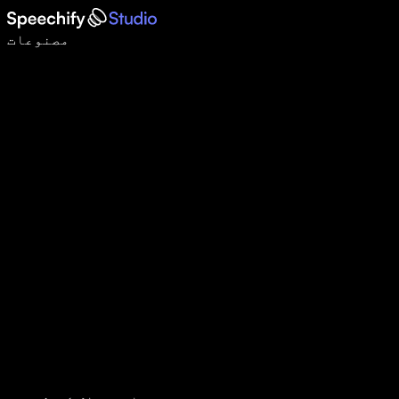
وائس ٹائپنگ کے ساتھ 5 گنا تیزی سے لکھیں
مصنوعات
مزید جانیں