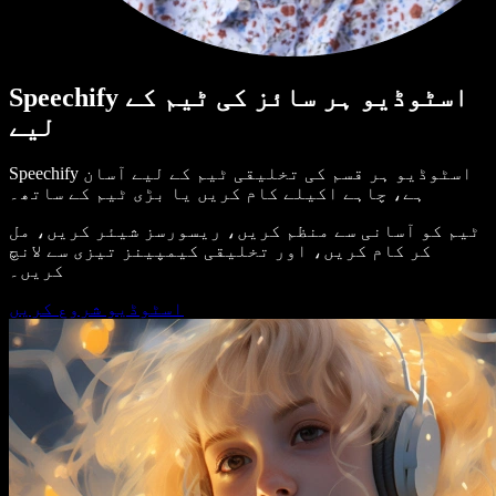
Speechify اسٹوڈیو ہر سائز کی ٹیم کے
لیے
Speechify اسٹوڈیو ہر قسم کی تخلیقی ٹیم کے لیے آسان
ہے، چاہے اکیلے کام کریں یا بڑی ٹیم کے ساتھ۔
ٹیم کو آسانی سے منظم کریں، ریسورسز شیئر کریں، مل
کر کام کریں، اور تخلیقی کیمپینز تیزی سے لانچ
کریں۔
اسٹوڈیو شروع کریں