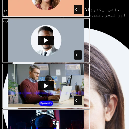
ہر پروجیکٹ الگ ہوتا ہے۔ سینکڑوں AI وائس ایکٹرز
اور لہجوں میں سے چنیں، اور اپنی مرضی کے مطابق سیٹ
کریں۔