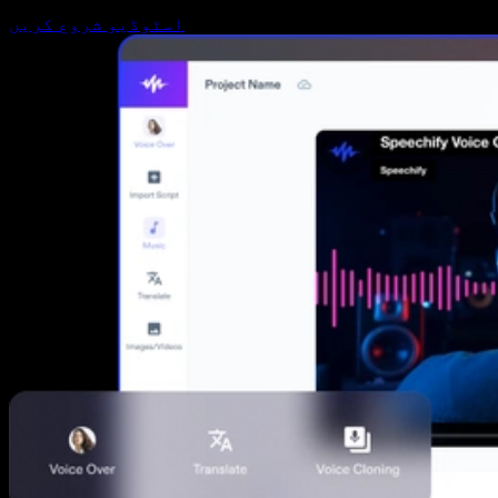
اسٹوڈیو شروع کریں