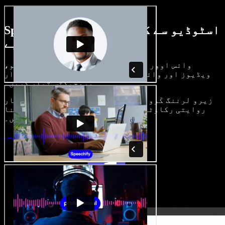
Speechify اسٹوڈیو سے کیا کچھ کر سکتے
ہیں، دیکھیے
وائس اوور بنائیں، رائلٹی فری امیجز، آڈیو،
ویڈیوز اور وائس کلون شامل کر کے بھرپور، شاندار
پروجیکٹس تیار کریں۔
زیرو لرننگ کَرو اور سب کچھ براؤزر میں، تخلیق کار
روایتی رکاوٹیں توڑ کر اپنے خیالات کو حقیقت بنا
سکتے ہیں۔
اسٹوڈیو شروع کریں