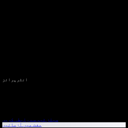
انٹرپرائز
سیلز ٹیم سے رابطہ کریں
مفت میں آزمائیں