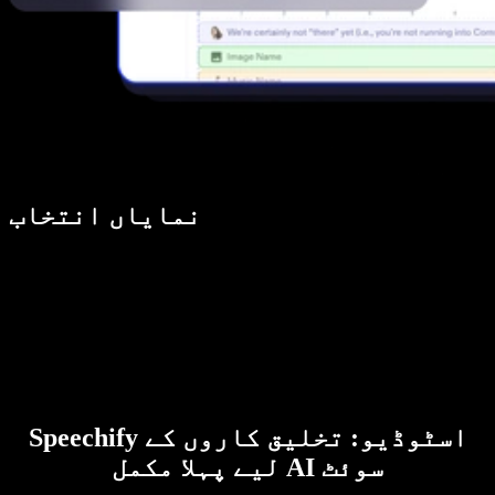
نمایاں انتخاب
Speechify اسٹوڈیو: تخلیق کاروں کے
لیے پہلا مکمل AI سوئٹ