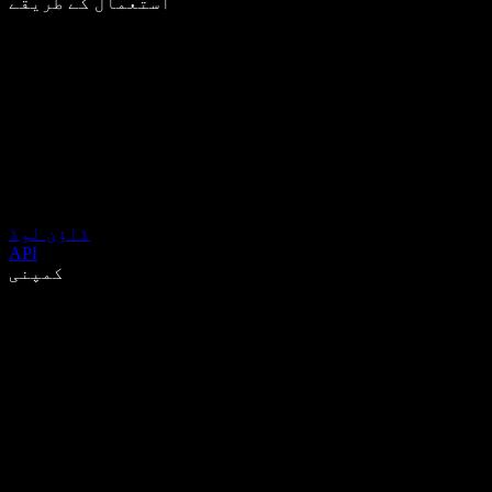
استعمال کے طریقے
ڈاؤن لوڈ
API
کمپنی