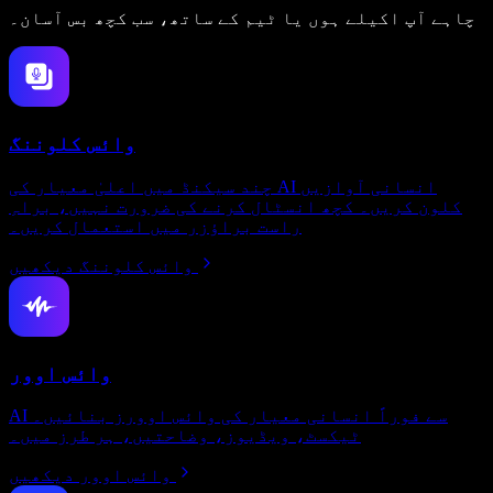
چاہے آپ اکیلے ہوں یا ٹیم کے ساتھ، سب کچھ بس آسان۔
وائس کلوننگ
چند سیکنڈ میں اعلیٰ معیار کی AI انسانی آوازیں
کلون کریں۔ کچھ انسٹال کرنے کی ضرورت نہیں، براہِ
راست براؤزر میں استعمال کریں۔
وائس کلوننگ دیکھیں
وائس اوور
AI سے فوراً انسانی معیار کی وائس اوورز بنائیں۔
ٹیکسٹ، ویڈیوز، وضاحتیں، ہر طرز میں۔
وائس اوور دیکھیں