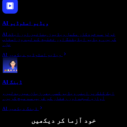
AI ویڈیو اسٹوڈیو
AI ٹولز سے خودکار مکمل ویڈیوز بنائیں اور ایڈٹ
کریں۔ ویڈیو ایڈیٹنگ اور تخلیق کے لیے ون اسٹاپ
حل۔
AI ویڈیو اسٹوڈیو دیکھیں
AI ڈبنگ
ایک کلک پر اپنی ویڈیو کسی بھی زبان میں بدلیں،
آواز، لہجے اور رفتار کو قریب سے میچ کریں۔
AI ڈبنگ دیکھیں
خود آزما کر دیکھیں