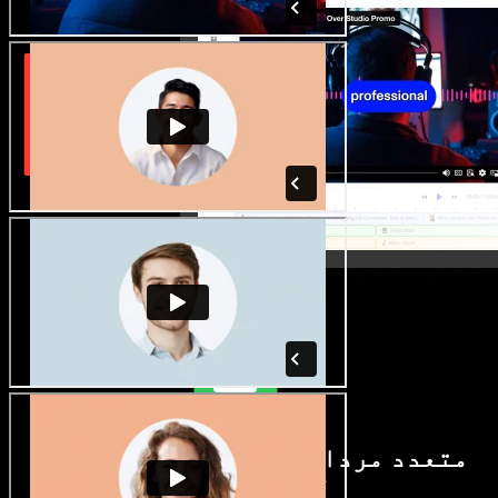
متعدد مردانہ و زنانہ آوازیں اور
لہجے دستیاب