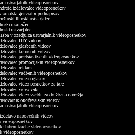
c ustvarjalnik videoposnetkov
droid izdelovalec videoposnetkov
tomatski generator podnapisov
žinski filmski ustvarjalec
lmski montažer
mski ustvarjalec
asba v ozadju za ustvarjalnik videoposnetkov
delovalec DIY videov
delovalec glasbenih videov
delovalec komičnih videov
delovalec predstavitvenih videoposnetkov
delovalec promocijskih videoposnetkov
delovalec reklam
delovalec vadbenih videoposnetkov
delovalec video oglasov
delovalec video posnetkov za igre
delovalec video vabil
delovalec video vsebin za družbena omrežja
delovalnik oboževalskih videov
c ustvarjalnik videoposnetkov
a izdelavo napovednih videov
nik videoposnetkov
ik sinhronizacije videoposnetkov
nik videoposnetkov