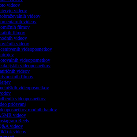
 foto videov
intervju videov
 izobraževalnih videov
 komentarnih videov
 komičnih filmov
kratkih filmov
 modnih videov
 novičnih videov
 ocenitvenih videoposnetkov
 outrojev
 potovalnih videoposnetkov
 reakcijskih videoposnetkov
satiričnih videov
skrivnostnih filmov
ilerjev
umetniških videoposnetkov
uvodov
vadbenih videoposnetkov
video pričevanj
 videoposnetkov modnih haulov
k ASMR videov
 Instagram Reels
k Q&A videov
 TikTok videov