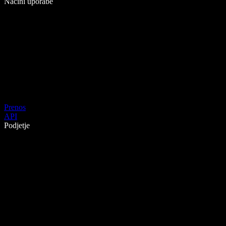
Načini uporabe
Prenos
API
Podjetje