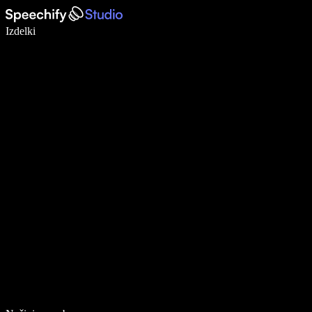
Pišite 5× hitreje z narekovanjem
Izdelki
Več o tem