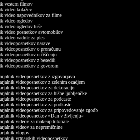
nik vestern filmov
nik video kolažev
nik video napovednikov za filme
nik video ogledov
nik video ogledov hiše
lnik video posnetkov avtomobilov
nik video vadnic za ples
lnik videoposnetkov narave
lnik videoposnetkov o proračunu
nik videoposnetkov o čiščenju
nik videoposnetkov z besedili
lnik videoposnetkov z govorom
rjalnik videoposnetkov z izgovorjavo
rjalnik videoposnetkov z zelenim ozadjem
rjalnik videoposnetkov za dekoracijo
rjalnik videoposnetkov za hišne ljubljenčke
rjalnik videoposnetkov za podcaste
rjalnik videoposnetkov za podkaste
rjalnik videoposnetkov za pripovedovanje zgodb
rjalnik videoposnetkov »Dan v življenju«
rjalnik videov za makeup tutoriale
rjalnik videov za nepremičnine
rjalnik vlogov
rjalnik vrtnarskih videoposnetkov