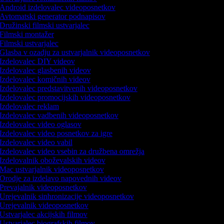
Android izdelovalec videoposnetkov
Avtomatski generator podnapisov
Družinski filmski ustvarjalec
Filmski montažer
Filmski ustvarjalec
Glasba v ozadju za ustvarjalnik videoposnetkov
Izdelovalec DIY videov
Izdelovalec glasbenih videov
Izdelovalec komičnih videov
Izdelovalec predstavitvenih videoposnetkov
Izdelovalec promocijskih videoposnetkov
Izdelovalec reklam
Izdelovalec vadbenih videoposnetkov
Izdelovalec video oglasov
Izdelovalec video posnetkov za igre
Izdelovalec video vabil
Izdelovalec video vsebin za družbena omrežja
Izdelovalnik oboževalskih videov
Mac ustvarjalnik videoposnetkov
Orodje za izdelavo napovednih videov
Prevajalnik videoposnetkov
Urejevalnik sinhronizacije videoposnetkov
Urejevalnik videoposnetkov
Ustvarjalec akcijskih filmov
Ustvarjalec biografskih filmov