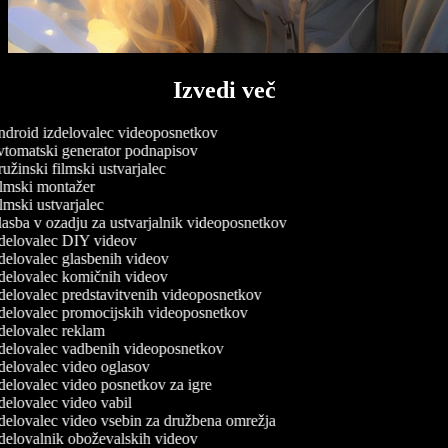
Izvedi več
droid izdelovalec videoposnetkov
tomatski generator podnapisov
žinski filmski ustvarjalec
lmski montažer
mski ustvarjalec
asba v ozadju za ustvarjalnik videoposnetkov
delovalec DIY videov
delovalec glasbenih videov
delovalec komičnih videov
delovalec predstavitvenih videoposnetkov
delovalec promocijskih videoposnetkov
delovalec reklam
delovalec vadbenih videoposnetkov
delovalec video oglasov
delovalec video posnetkov za igre
delovalec video vabil
delovalec video vsebin za družbena omrežja
delovalnik oboževalskih videov