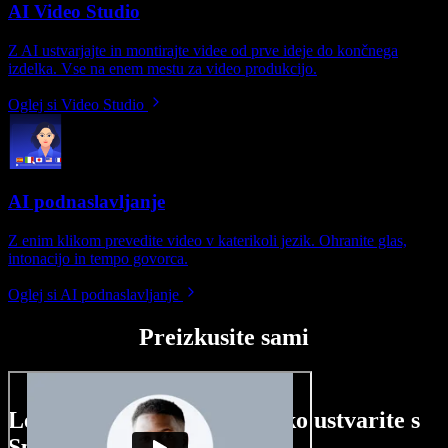
AI Video Studio
Z AI ustvarjajte in montirajte videe od prve ideje do končnega
izdelka. Vse na enem mestu za video produkcijo.
Oglej si Video Studio
AI podnaslavljanje
Z enim klikom prevedite video v katerikoli jezik. Ohranite glas,
intonacijo in tempo govorca.
Oglej si AI podnaslavljanje
Preizkusite sami
Le nekaj primerov, kaj lahko ustvarite s
Speechify Studio.