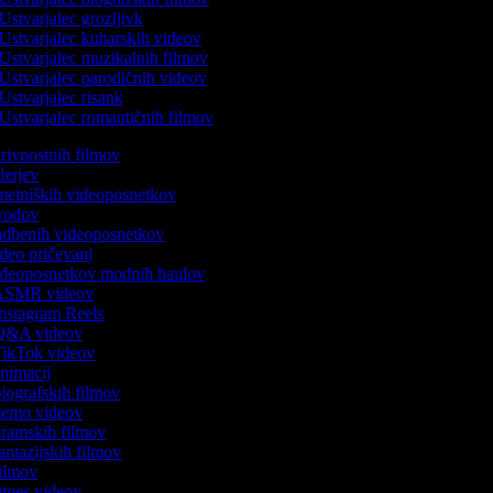
Ustvarjalec grozljivk
Ustvarjalec kuharskih videov
Ustvarjalec muzikalnih filmov
Ustvarjalec parodičnih videov
Ustvarjalec risank
Ustvarjalec romantičnih filmov
skrivnostnih filmov
ilerjev
umetniških videoposnetkov
uvodov
vadbenih videoposnetkov
video pričevanj
 videoposnetkov modnih haulov
k ASMR videov
 Instagram Reels
k Q&A videov
 TikTok videov
 animacij
 biografskih filmov
 demo videov
 dramskih filmov
fantazijskih filmov
 filmov
fitnes videov