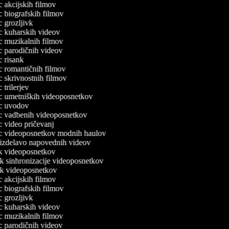
ec akcijskih filmov
ec biografskih filmov
ec grozljivk
ec kuharskih videov
ec muzikalnih filmov
ec parodičnih videov
ec risank
ec romantičnih filmov
ec skrivnostnih filmov
c trilerjev
lec umetniških videoposnetkov
lec uvodov
lec vadbenih videoposnetkov
ec video pričevanj
lec videoposnetkov modnih haulov
a izdelavo napovednih videov
nik videoposnetkov
ik sinhronizacije videoposnetkov
nik videoposnetkov
ec akcijskih filmov
ec biografskih filmov
ec grozljivk
ec kuharskih videov
ec muzikalnih filmov
ec parodičnih videov