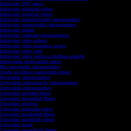
Izdelovalec DIY videov
Izdelovalec glasbenih videov
Izdelovalec komičnih videov
Izdelovalec predstavitvenih videoposnetkov
Izdelovalec promocijskih videoposnetkov
Izdelovalec reklam
Izdelovalec vadbenih videoposnetkov
Izdelovalec video oglasov
Izdelovalec video posnetkov za igre
Izdelovalec video vabil
Izdelovalec video vsebin za družbena omrežja
Izdelovalnik oboževalskih videov
Mac ustvarjalnik videoposnetkov
Orodje za izdelavo napovednih videov
Prevajalnik videoposnetkov
Urejevalnik sinhronizacije videoposnetkov
Urejevalnik videoposnetkov
Ustvarjalec akcijskih filmov
Ustvarjalec biografskih filmov
Ustvarjalec grozljivk
Ustvarjalec kuharskih videov
Ustvarjalec muzikalnih filmov
Ustvarjalec parodičnih videov
Ustvarjalec risank
Ustvarjalec romantičnih filmov