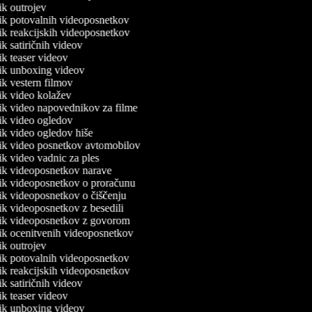
nik outrojev
lnik potovalnih videoposnetkov
nik reakcijskih videoposnetkov
nik satiričnih videov
nik teaser videov
lnik unboxing videov
nik vestern filmov
nik video kolažev
nik video napovednikov za filme
nik video ogledov
nik video ogledov hiše
lnik video posnetkov avtomobilov
nik video vadnic za ples
lnik videoposnetkov narave
lnik videoposnetkov o proračunu
nik videoposnetkov o čiščenju
nik videoposnetkov z besedili
lnik videoposnetkov z govorom
lnik ocenitvenih videoposnetkov
nik outrojev
lnik potovalnih videoposnetkov
nik reakcijskih videoposnetkov
nik satiričnih videov
nik teaser videov
lnik unboxing videov