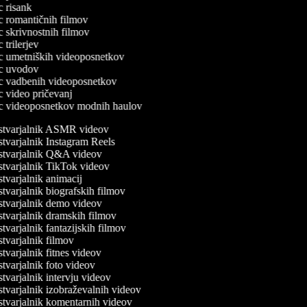
ec risank
ec romantičnih filmov
ec skrivnostnih filmov
c trilerjev
lec umetniških videoposnetkov
lec uvodov
lec vadbenih videoposnetkov
ec video pričevanj
lec videoposnetkov modnih haulov
tvarjalnik ASMR videov
tvarjalnik Instagram Reels
tvarjalnik Q&A videov
tvarjalnik TikTok videov
tvarjalnik animacij
tvarjalnik biografskih filmov
tvarjalnik demo videov
tvarjalnik dramskih filmov
varjalnik fantazijskih filmov
tvarjalnik filmov
tvarjalnik fitnes videov
tvarjalnik foto videov
tvarjalnik intervju videov
tvarjalnik izobraževalnih videov
tvarjalnik komentarnih videov