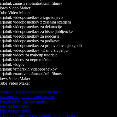
rjalnik znanstvenofantastičnih filmov
ows Video Maker
ube Video Maker
rjalnik videoposnetkov z izgovorjavo
rjalnik videoposnetkov z zelenim ozadjem
rjalnik videoposnetkov za dekoracijo
rjalnik videoposnetkov za hišne ljubljenčke
rjalnik videoposnetkov za podcaste
rjalnik videoposnetkov za podkaste
rjalnik videoposnetkov za pripovedovanje zgodb
rjalnik videoposnetkov »Dan v življenju«
rjalnik videov za makeup tutoriale
rjalnik videov za nepremičnine
rjalnik vlogov
rjalnik vrtnarskih videoposnetkov
rjalnik znanstvenofantastičnih filmov
ows Video Maker
ube Video Maker
Android izdelovalec videoposnetkov
Avtomatski generator podnapisov
Družinski filmski ustvarjalec
Filmski montažer
Filmski ustvarjalec
Glasba v ozadju za ustvarjalnik videoposnetkov