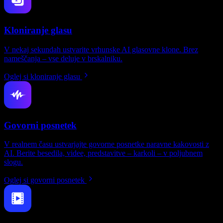
Kloniranje glasu
V nekaj sekundah ustvarite vrhunske AI glasovne klone. Brez
nameščanja – vse deluje v brskalniku.
Oglej si kloniranje glasu
Govorni posnetek
V realnem času ustvarjajte govorne posnetke naravne kakovosti z
AI. Berite besedila, videe, predstavitve – karkoli – v poljubnem
slogu.
Oglej si govorni posnetek