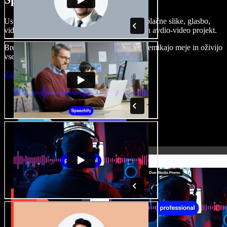
Ustvarjajte govorne posnetke, dodajajte brezplačne slike, glasbo,
videe, klonirajte svoj glas in pripravite celoten avdio-video projekt.
Brez učenja in kar iz brskalnika ustvarjalci premikajo meje in oživijo
vse ideje.
Zaženi Studio