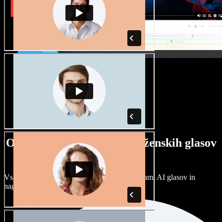
Ogromna izbira moških in ženskih glasov
ter naglasov
Vsak projekt je unikaten. Izbirajte med stotinami AI glasov in
naglasov ter jih prilagodite po svoje.