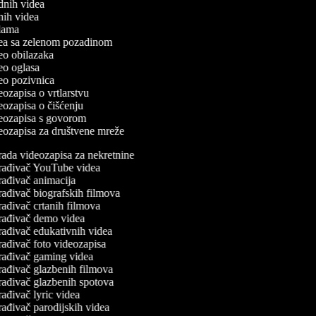
odnih videa
tnih videa
eklama
idea sa zelenom pozadinom
deo obilazaka
deo oglasa
deo pozivnica
deozapisa o vrtlarstvu
deozapisa o čišćenju
ideozapisa s govorom
ideozapisa za društvene mreže
rada videozapisa za nekretnine
rađivač YouTube videa
rađivač animacija
ađivač biografskih filmova
ađivač crtanih filmova
rađivač demo videa
rađivač edukativnih videa
ađivač foto videozapisa
rađivač gaming videa
rađivač glazbenih filmova
rađivač glazbenih spotova
ađivač lyric videa
ađivač parodijskih videa