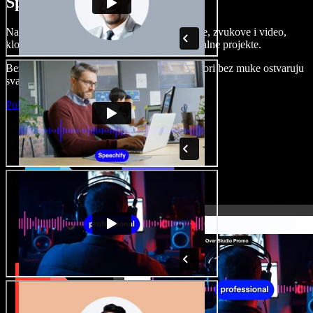
Speechify Studiju.
Napravite voice overe, dodajte besplatne slike, zvukove i video,
klonirajte svoj glas i složite sjajne audio-vizualne projekte.
Bez učenja i sve dostupno u pregledniku, autori bez muke ostvaruju
svaku kreativnu ideju.
Pokreni Studio