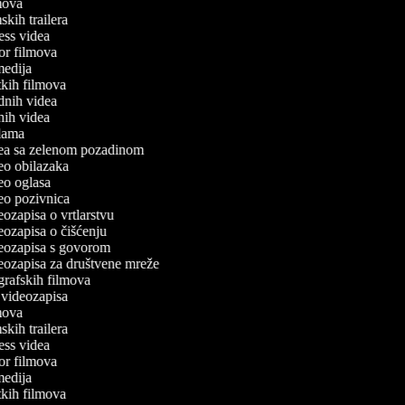
lmova
lmskih trailera
tness videa
ror filmova
omedija
atkih filmova
odnih videa
tnih videa
eklama
idea sa zelenom pozadinom
deo obilazaka
deo oglasa
deo pozivnica
deozapisa o vrtlarstvu
deozapisa o čišćenju
ideozapisa s govorom
ideozapisa za društvene mreže
ografskih filmova
n videozapisa
lmova
lmskih trailera
tness videa
ror filmova
omedija
atkih filmova