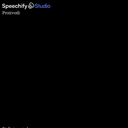
Pišite 5× brže uz glasovno diktiranje
Proizvodi
Saznajte više