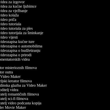
 videa za izgovor
 videa za kućne ljubimce
 videa za vježbanje
 video kolaža
 video priča
 video tutoriala
 video tutoriala za ples
 video tutorijala za šminkanje
 video vijesti
 videozapisa kućne ture
č videozapisa o automobilima
 videozapisa o budžetiranju
 videozapisa o prirodi
komentatorskih videa
or misterioznih filmova
or outra
Video Maker
ljski kreator filmova
inska glazba za Video Maker
ditelj videa
atelj romantičnih filmova
telj sci-fi filmova
atelj video podcasta kopija
ler Movie Maker