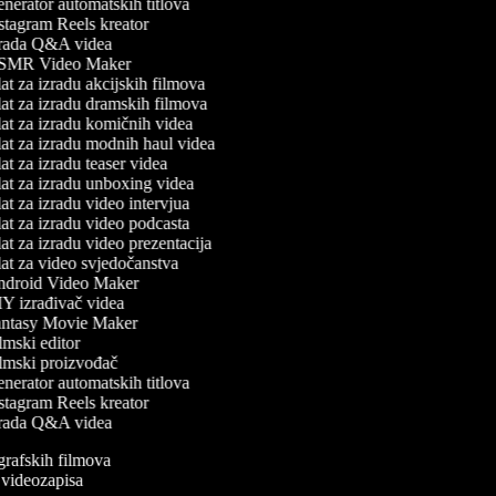
nerator automatskih titlova
stagram Reels kreator
rada Q&A videa
MR Video Maker
t za izradu akcijskih filmova
at za izradu dramskih filmova
at za izradu komičnih videa
at za izradu modnih haul videa
t za izradu teaser videa
at za izradu unboxing videa
t za izradu video intervjua
at za izradu video podcasta
t za izradu video prezentacija
at za video svjedočanstva
droid Video Maker
Y izrađivač videa
ntasy Movie Maker
mski editor
lmski proizvođač
nerator automatskih titlova
stagram Reels kreator
rada Q&A videa
ografskih filmova
n videozapisa