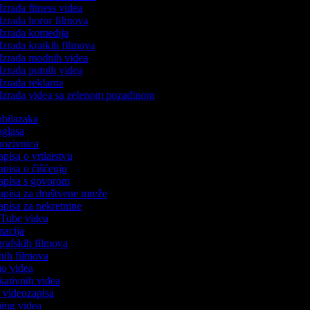
Izrada fitness videa
Izrada horor filmova
Izrada komedija
Izrada kratkih filmova
Izrada modnih videa
Izrada putnih videa
Izrada reklama
Izrada videa sa zelenom pozadinom
 obilazaka
 oglasa
 pozivnica
apisa o vrtlarstvu
zapisa o čišćenju
zapisa s govorom
zapisa za društvene mreže
zapisa za nekretnine
ouTube videa
imacija
ografskih filmova
tanih filmova
mo videa
ukativnih videa
to videozapisa
ming videa