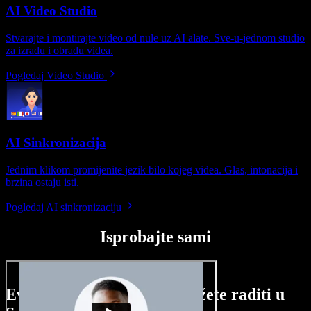
AI Video Studio
Stvarajte i montirajte video od nule uz AI alate. Sve-u-jednom studio
za izradu i obradu videa.
Pogledaj Video Studio
AI Sinkronizacija
Jednim klikom promijenite jezik bilo kojeg videa. Glas, intonacija i
brzina ostaju isti.
Pogledaj AI sinkronizaciju
Isprobajte sami
Evo malog pregleda što možete raditi u