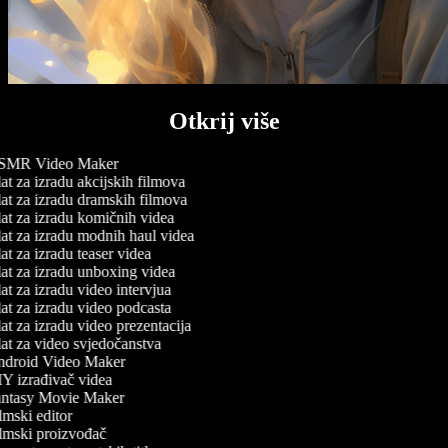
Otkrij više
MR Video Maker
t za izradu akcijskih filmova
at za izradu dramskih filmova
at za izradu komičnih videa
at za izradu modnih haul videa
t za izradu teaser videa
at za izradu unboxing videa
t za izradu video intervjua
at za izradu video podcasta
t za izradu video prezentacija
at za video svjedočanstva
droid Video Maker
Y izrađivač videa
ntasy Movie Maker
mski editor
lmski proizvođač