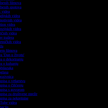
azbenih filmova
azbenih spotova
ic videa
rodijskih videa
omotivnih videa
ction videa
enzijskih videa
iričnih videa
er trailera
jetničkih videa
oda
stern filmova
dea 'Dan u životu'
dea o dekoriranju
dea o kuhanju
 obilazaka
 oglasa
 pozivnica
apisa o vrtlarstvu
zapisa o čišćenju
zapisa s govorom
zapisa za društvene mreže
zapisa za nekretnine
ouTube videa
imacija