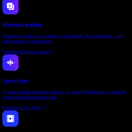
Kloniranje glasa
Napravite AI klon svog glasa u par sekundi. Bez instalacije – sve
radi izravno u pregledniku.
Pogledaj kloniranje glasa
Voice Over
U trenu snimite glasovne zapise s AI-jem. Pročitajte tekst, video ili
objašnjenja u bilo kojem stilu.
Pogledaj Voice Over