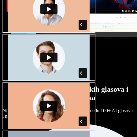
Veliki izbor muških i ženskih glasova i
raznih naglasaka
Nijedan projekt ne mora zvučati isto. Birajte među 100+ AI glasova
i naglasaka i prilagodite ih sebi.