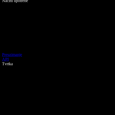
Načini upotrebe
Preuzimanje
API
Tvrtka