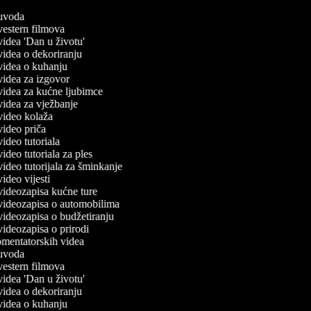
č uvoda
 vestern filmova
 videa 'Dan u životu'
 videa o dekoriranju
č videa o kuhanju
 videa za izgovor
 videa za kućne ljubimce
 videa za vježbanje
 video kolaža
 video priča
 video tutoriala
 video tutoriala za ples
 video tutorijala za šminkanje
 video vijesti
 videozapisa kućne ture
č videozapisa o automobilima
 videozapisa o budžetiranju
 videozapisa o prirodi
komentatorskih videa
č uvoda
 vestern filmova
 videa 'Dan u životu'
 videa o dekoriranju
č videa o kuhanju