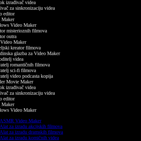
k izrađivač videa
vač za sinkronizaciju videa
 editor
 Maker
ows Video Maker
or misterioznih filmova
or outra
Video Maker
ljski kreator filmova
inska glazba za Video Maker
ditelj videa
atelj romantičnih filmova
telj sci-fi filmova
atelj video podcasta kopija
ler Movie Maker
k izrađivač videa
vač za sinkronizaciju videa
 editor
 Maker
ows Video Maker
ASMR Video Maker
Alat za izradu akcijskih filmova
Alat za izradu dramskih filmova
Alat za izradu komičnih videa