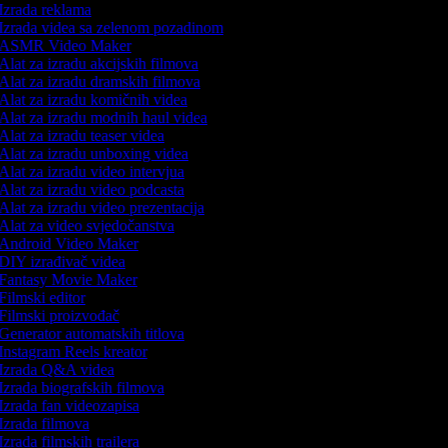
Izrada reklama
Izrada videa sa zelenom pozadinom
ASMR Video Maker
Alat za izradu akcijskih filmova
Alat za izradu dramskih filmova
Alat za izradu komičnih videa
Alat za izradu modnih haul videa
Alat za izradu teaser videa
Alat za izradu unboxing videa
Alat za izradu video intervjua
Alat za izradu video podcasta
Alat za izradu video prezentacija
Alat za video svjedočanstva
Android Video Maker
DIY izrađivač videa
Fantasy Movie Maker
Filmski editor
Filmski proizvođač
Generator automatskih titlova
Instagram Reels kreator
Izrada Q&A videa
Izrada biografskih filmova
Izrada fan videozapisa
Izrada filmova
Izrada filmskih trailera