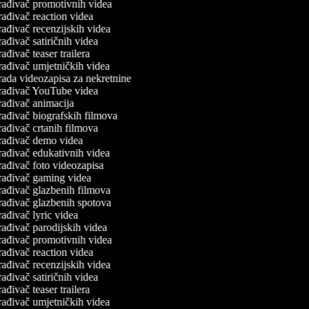
rađivač promotivnih videa
ađivač reaction videa
ađivač recenzijskih videa
ađivač satiričnih videa
ađivač teaser trailera
rađivač umjetničkih videa
rada videozapisa za nekretnine
rađivač YouTube videa
rađivač animacija
ađivač biografskih filmova
ađivač crtanih filmova
rađivač demo videa
rađivač edukativnih videa
ađivač foto videozapisa
rađivač gaming videa
rađivač glazbenih filmova
rađivač glazbenih spotova
ađivač lyric videa
ađivač parodijskih videa
rađivač promotivnih videa
ađivač reaction videa
ađivač recenzijskih videa
ađivač satiričnih videa
ađivač teaser trailera
rađivač umjetničkih videa