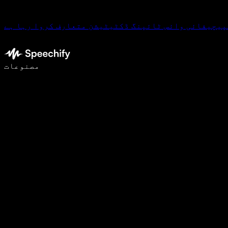
پیچیفائی وائس ٹائپنگ ڈکٹیٹیشن متعارف کروا رہا ہے
وائس ٹائپنگ کے ساتھ 5 گنا تیزی سے لکھیں
مصنوعات
مزید جانیں