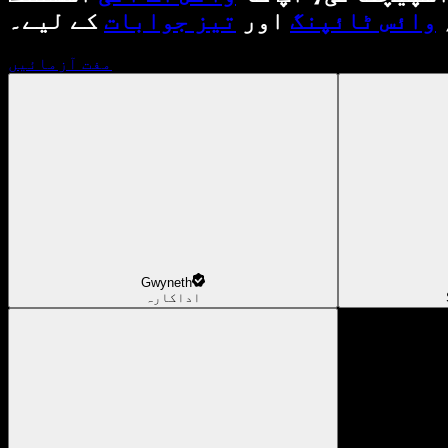
وائس ٹائپنگ
اور
تیز جوابات
کے لیے۔
مفت آزمائیں
Gwyneth
اداکارہ