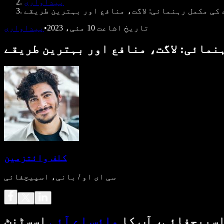
پیداواری
 کی مکمل رہنمائی: لاگت، منافع اور بہترین طریقے
تاریخِ اشاعت
10 مئی، 2023
•
پیداواری
ہنمائی: لاگت، منافع اور بہترین طریقے
کلف وائتزمین
سی ای او / بانی، اسپیچفائی
سپیچفائی، آپ کا
وائس اے آئی
اسسٹنٹ