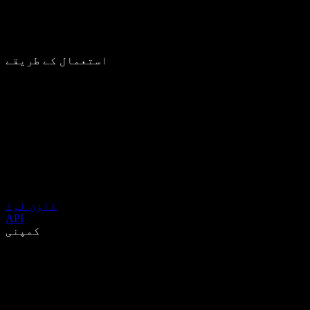
استعمال کے طریقے
ڈاؤن لوڈ
API
کمپنی