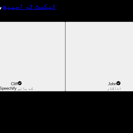
ٹیکسٹ ٹو اسپیچ
،
Cliff
John
اداکار
Speechify کے بانی