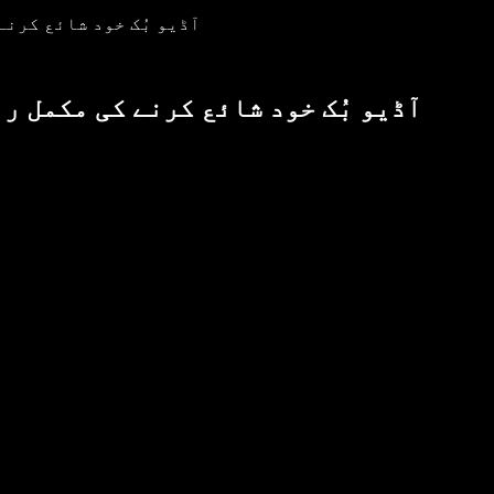
آڈیو بُک خود شائع کرنے
آڈیو بُک خود شائع کرنے کی مکمل ر
ا