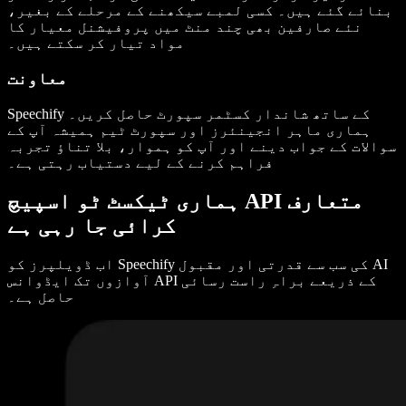
بنائے گئے ہیں۔ کسی لمبے سیکھنے کے مرحلے کے بغیر،
نئے صارفین بھی چند منٹ میں پروفیشنل معیار کا
مواد تیار کر سکتے ہیں۔
معاونت
Speechify کے ساتھ شاندار کسٹمر سپورٹ حاصل کریں۔
ہماری ماہر انجینئرز اور سپورٹ ٹیم ہمیشہ آپ کے
سوالات کے جواب دینے اور آپ کو ہموار، بلا تناؤ تجربہ
فراہم کرنے کے لیے دستیاب رہتی ہے۔
ہماری ٹیکسٹ ٹو اسپیچ API متعارف
کرائی جا رہی ہے
اب ڈویلپرز کو Speechify کی سب سے قدرتی اور مقبول AI
آوازوں تک ایڈوانس API کے ذریعے براہِ راست رسائی
حاصل ہے۔