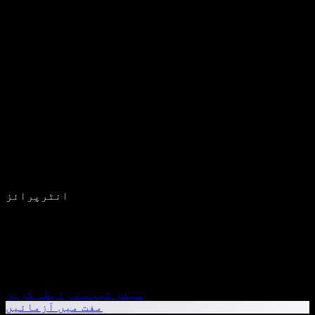
انٹرپرائز
سیلز ٹیم سے رابطہ کریں
مفت میں آزمائیں