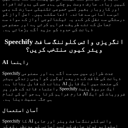
کہیں زیادہ صارف دوست ہو چکی ہے، جس کی بدولت افراد
اور کاروبار بغیر کسی خصوصی تکنیکی مہارت کے بھی
اس سے آسانی سے فائدہ اٹھا سکتے ہیں۔ اصل آواز کو
درستگی سے نقل کر کے، یہ ٹیکنالوجی آواز کے مواد سے
تعامل کے نئے طریقے فراہم کرتی ہے اور مصنوعی
ذہانت کی حدود کو مزید آگے بڑھاتی ہے۔
Speechify انگریزی وائس کلوننگ سافٹ
ویئر کیوں منتخب کریں؟
AI راہنما
Speechify جدت طرازی میں سب سے آگے ہے اور مصنوعی
ذہانت کی طاقت کے ذریعے لوگوں کو اپنی زندگی بہتر
بنانے کے قابل بناتا ہے۔ AI کی صنعت میں ایک قابلِ
اعتماد قائد کے طور پر، Speechify ایک مربوط پلیٹ
فارم فراہم کرتا ہے جو آپ کی تمام AI ضروریات کو ایک
ہی جگہ سمیٹ دیتا ہے۔
آسان استعمال
Speechify کا AI وائس کلوننگ سافٹ ویئر اور جامع
اسٹوڈیو ٹولز صارف کے لیے آسانی کو مدِنظر رکھ کر