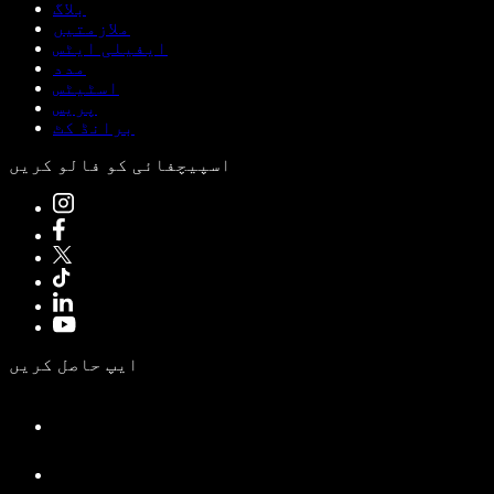
بلاگ
ملازمتیں
ایفیلی ایٹس
مدد
اسٹیٹس
پریس
برانڈ کٹ
اسپیچفائی کو فالو کریں
ایپ حاصل کریں