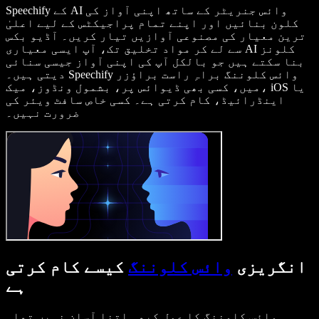
Speechify کے AI وائس جنریٹر کے ساتھ اپنی آواز کی
کلون بنائیں اور اپنے تمام پراجیکٹس کے لیے اعلیٰ
ترین معیار کی مصنوعی آوازیں تیار کریں۔ آڈیو بکس
سے لے کر مواد تخلیق تک، آپ ایسی معیاری AI کلونز
بنا سکتے ہیں جو بالکل آپ کی اپنی آواز جیسی سنائی
دیتی ہیں۔ Speechify وائس کلوننگ براہِ راست براؤزر
میں، کسی بھی ڈیوائس پر، بشمول ونڈوز، میک، iOS یا
اینڈرائیڈ، کام کرتی ہے۔ کسی خاص سافٹ ویئر کی
ضرورت نہیں۔
انگریزی
وائس کلوننگ
کیسے کام کرتی
ہے
وائس کلوننگ کا عمل کبھی اتنا آسان نہیں تھا۔