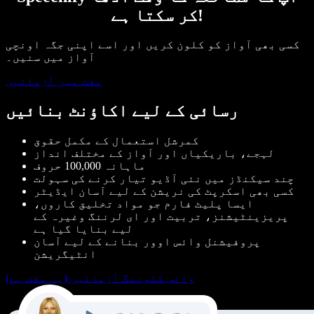
کر سکتا ہے!
کسی بھی آواز کو کلون کریں اور اسے اپنی جگہ اونچی
آواز میں سنیں۔
مفت میں آزمائیں
رسائی کے لیے اکاؤنٹ بنائیں
کمرشل استعمال کے مکمل حقوق
لہجے، باریکیاں اور آواز کے مختلف انداز
ماہانہ 100,000 حروف
چند سیکنڈز میں نئی آڈیو تیار کرنے کی سہولت
کسی بھی اسکرپٹ کی نریشن کے لیے آسان ایڈیٹر
ایسا پلیٹ فارم جو مواد تخلیق کاروں،
پریزینٹیشنز، تربیت اور ای لرننگ وغیرہ کے
لیے بنایا گیا ہے
پروفیشنل وائس اوور بنانے کے لیے آسان
انٹیگریشن
وائس کلوننگ آزمائیں (یہ مفت ہے)