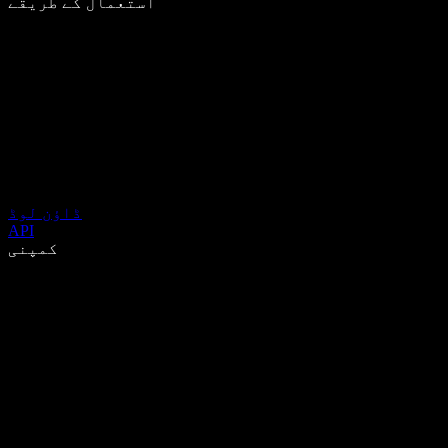
استعمال کے طریقے
ڈاؤن لوڈ
API
کمپنی