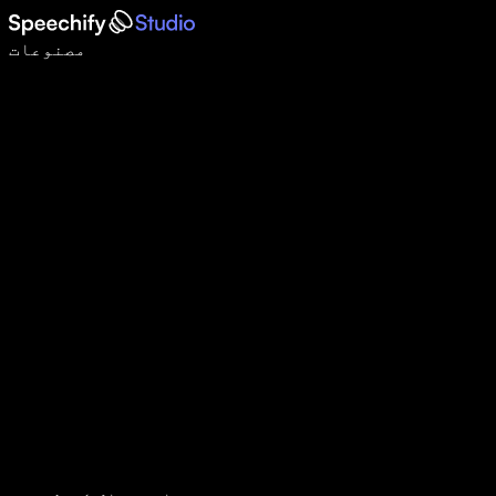
وائس ٹائپنگ کے ساتھ 5 گنا تیزی سے لکھیں
مصنوعات
مزید جانیں