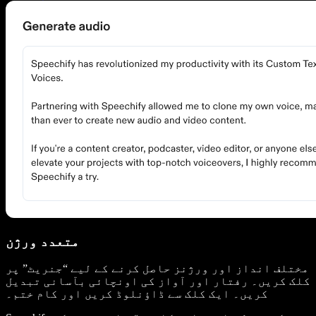
متعدد ورژن
مختلف انداز اور ورژنز حاصل کرنے کے لیے “جنریٹ” پر
کلک کریں۔ رفتار اور آواز کی اونچائی بآسانی تبدیل
کریں۔ ایک کلک سے ڈاؤنلوڈ کریں اور کام ختم۔