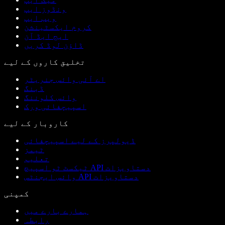
ونڈوز ایپ
ویب ایپ
کروم ایکسٹینشن
ایج ایڈ آن
ڈاؤن لوڈ کریں
تخلیق کاروں کے لیے
اے آئی وائس جنریٹر
ڈبنگ
وائس کلوننگ
اسپیچفائی ورک
کاروبار کے لیے
ڈیولپرز کے لیے اسپیچفائی
ٹیمز
تعلیم
ٹیکسٹ ٹو اسپیچ API دستاویزات
وائس ایجنٹس API دستاویزات
کمپنی
ہمارے بارے میں
رابطہ