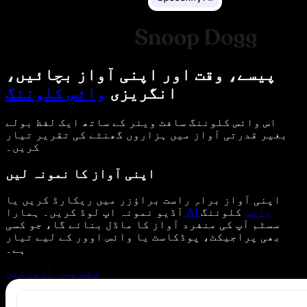
پیسے، وقت اور اپنی آواز بچائیں،
انگریزی
وائس کلوننگ
اس وائس کلوننگ سافٹ ویئر کے ساتھ ایک لفظ بولے
بغیر قدرتی آواز میں ہزاروں گھنٹے کی تقریر تیار
کریں۔
اپنی آواز کا نمونہ لیں
اپنی آواز براہِ راست براؤزر میں ریکارڈ کریں یا
AI وائس
کلوننگ
آڈیو نمونہ اپ لوڈ کریں۔ ہمارا
سسٹم آپ کی منفرد آواز کا ماڈل بنائے گا، جو کسی
بھی پراجیکٹ، پوڈکاسٹ یا وائس اوور کے لیے تیار
ہے۔
مفت میں آزمائیں