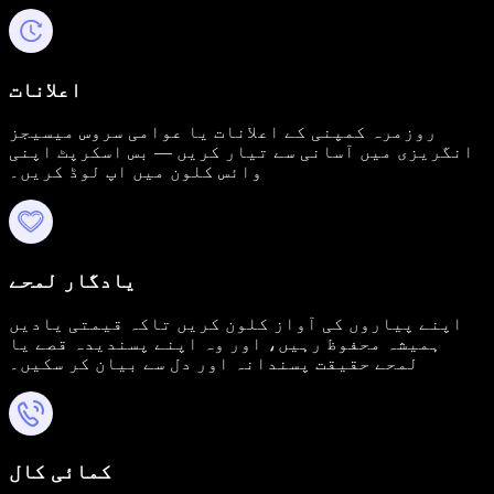
اعلانات
روزمرہ کمپنی کے اعلانات یا عوامی سروس میسیجز
انگریزی میں آسانی سے تیار کریں — بس اسکرپٹ اپنی
وائس کلون میں اپ لوڈ کریں۔
یادگار لمحے
اپنے پیاروں کی آواز کلون کریں تاکہ قیمتی یادیں
ہمیشہ محفوظ رہیں، اور وہ اپنے پسندیدہ قصے یا
لمحے حقیقت پسندانہ اور دل سے بیان کر سکیں۔
کمائی کال