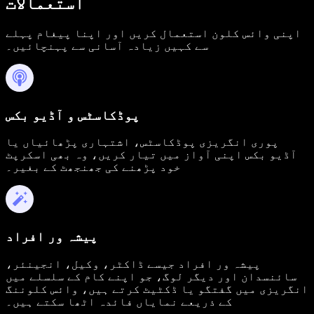
استعمالات
اپنی وائس کلون استعمال کریں اور اپنا پیغام پہلے
سے کہیں زیادہ آسانی سے پہنچائیں۔
پوڈکاسٹس و آڈیو بکس
پوری انگریزی پوڈکاسٹس، اشتہاری پڑھائیاں یا
آڈیو بکس اپنی آواز میں تیار کریں، وہ بھی اسکرپٹ
خود پڑھنے کی جھنجھٹ کے بغیر۔
پیشہ ور افراد
پیشہ ور افراد جیسے ڈاکٹر، وکیل، انجینئر،
سائنسدان اور دیگر لوگ، جو اپنے کام کے سلسلے میں
انگریزی میں گفتگو یا ڈکٹیٹ کرتے ہیں، وائس کلوننگ
کے ذریعے نمایاں فائدہ اٹھا سکتے ہیں۔