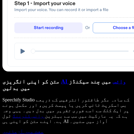
AI وائس
میں چند سیکنڈز
متن کو اپنی انگریزی
میں بدلیں
Speechify Studio کے سادہ مگر طاقتور انٹرفیس کے ذریعے
بس اسکرپٹ ٹائپ کریں یا پیسٹ کریں، اور مکمل ہونے
پر ایک کلک سے اسے فوری تقریر میں بدل دیں۔ یہی وجہ
ہے کہ یہ مارکیٹ میں سب سے بہترین
وائس کلوننگ
ٹول
ہے۔ اپنے متن کو اپنی ہی AI آواز میں سنیں۔
مفت میں آزمائیں