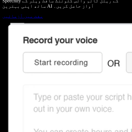
Speechify کے ریئل ٹائم وائس کلوننگ سافٹ ویئر کے
ساتھ اپنی بہترین AI آواز حاصل کریں۔
مفت میں آزمائیں