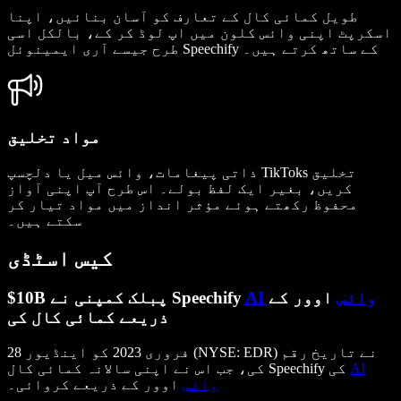
طویل کمائی کال کے تعارف کو آسان بنائیں، اپنا
اسکرپٹ اپنی وائس کلون میں اپ لوڈ کر کے، بالکل اسی
طرح جیسے آری ایمینوئل Speechify کے ساتھ کرتے ہیں۔
مواد تخلیق
ذاتی پیغامات، وائس میل یا دلچسپ TikToks تخلیق
کریں، بغیر ایک لفظ بولے۔ اس طرح آپ اپنی آواز
محفوظ رکھتے ہوئے مؤثر انداز میں مواد تیار کر
سکتے ہیں۔
کیس اسٹڈی
AI وائس
اوور کے
$10B پبلک کمپنی نے Speechify
ذریعے کمائی کال کی
28 فروری 2023 کو اینڈیور (NYSE: EDR) نے تاریخ رقم
AI
کی، جب اس نے اپنی سالانہ کمائی کال Speechify کی
وائس
اوور کے ذریعے کروائی۔