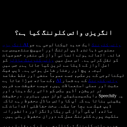
انگریزی وائس کلوننگ کیا ہے؟
انگریزی AI وائس کلوننگ
ایک جدید ٹیکنالوجی ہے جو
مصنوعی ذہانت، ڈیپ لرننگ اور اسپیچ سنتھیسس سے
فائدہ اٹھاتے ہوئے انسانی آواز کی منفرد خصوصیات
کو نقل کرتی ہے۔ اس عمل میں
وائس کلوننگ ماڈلز
کو
اصل آواز کے ڈیٹا سے ٹرین کیا جاتا ہے، جس میں
لہجہ، پچ اور رفتار شامل ہوتی ہے۔ ڈیپ فیک
ٹیکنالوجی کے برعکس، جسے عموماً منفی اور غلط مقاصد
AI وائس کلوننگ
کے بے شمار
کے ساتھ جوڑا جاتا ہے،
مثبت اور عملی استعمالات ہیں، جیسے حقیقت سے قریب
تر نریشن، آڈیو بکس کو ذاتی رنگ دینا، اور
ایکسیسبلیٹی ٹولز میں بہتری۔ درحقیقت، Speechify یہ
یقینی بناتا ہے کہ آپ کا وائس ماڈل محفوظ رہے تاکہ
ڈیپ فیک سے بچا جا سکے۔ سخت حفاظتی اقدامات کے
ساتھ، آپ کی آواز کی ریکارڈنگز اور دانشورانہ
ملکیت پورے کلوننگ عمل کے دوران محفوظ رہتی ہیں۔
جدید وائس کلوننگ ٹیکنالوجی پہلے کے مقابلے میں