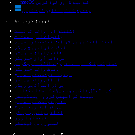
macOS کے لیے ڈاؤن لوڈ کریں
ونڈوز کے لیے ڈاؤن لوڈ کریں
تجویز کردہ مطالعہ
ڈکٹیشن اور وائس ٹائپنگ
وائس اے آئی اسسٹنٹ
اینڈرائیڈ پر پی ڈی ایف ٹیکسٹ ٹو اسپیچ
ٹیکسٹ ٹو اسپیچ ریڈر
خاتون آواز جنریٹر
مردانہ آواز جنریٹر
ڈسلیکسیا کے لیے بہترین مطالعہ پروگرام
روبوٹ وائس جنریٹر
اینیمے ٹیکسٹ ٹو اسپیچ
اے آئی وائس چینجر
پی ڈی ایف آڈیو ریڈر
کیا گوگل ڈاکس مجھے پڑھ کر سنا سکتا ہے
ٹیکسٹ ٹو اسپیچ کروم ایکسٹینشن
ہندی ٹیکسٹ ٹو اسپیچ
پی ڈی ایف ریڈ الاؤڈ
اے آئی وائس جنریٹر
ٹیکستو آ ووز
لیطوری دی ٹیکسٹو
دیگر زبانوں میں دیکھیں