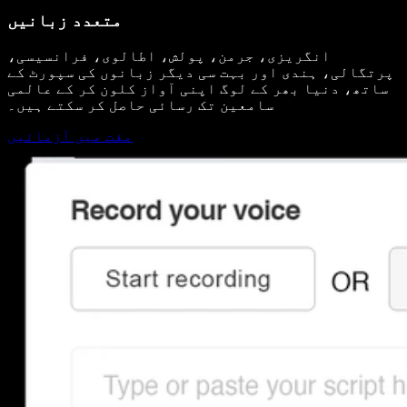
متعدد زبانیں
انگریزی، جرمن، پولش، اطالوی، فرانسیسی،
پرتگالی، ہندی اور بہت سی دیگر زبانوں کی سپورٹ کے
ساتھ، دنیا بھر کے لوگ اپنی آواز کلون کر کے عالمی
سامعین تک رسائی حاصل کر سکتے ہیں۔
مفت میں آزمائیں