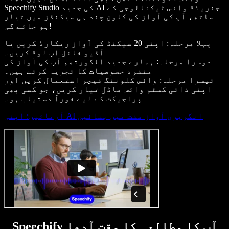
Speechify Studio کی جدید AI جنریٹڈ وائس ٹیکنالوجی کے
ساتھ، آپ کی آواز کی کلون چند ہی سیکنڈز میں تیار
ہو جائے گی!
پہلا مرحلہ: اپنی 20 سیکنڈ کی آواز ریکارڈ کریں یا
آڈیو فائل اپ لوڈ کریں۔
دوسرا مرحلہ: ہمارے جدید الگورتھم آپ کی آواز کی
منفرد خصوصیات کا تجزیہ کرتے ہیں۔
تیسرا مرحلہ: وائس کلوننگ فیچر استعمال کریں اور
اپنی ذاتی کسٹم وائس ماڈل تیار کریں، جو کسی بھی
پراجیکٹ کے لیے فوراً دستیاب ہو۔
آزمائیں: اپنی AI انگریزی آواز مفت میں بنائیں
Speechify آپ کا مطالعہ کا وقت آدھا