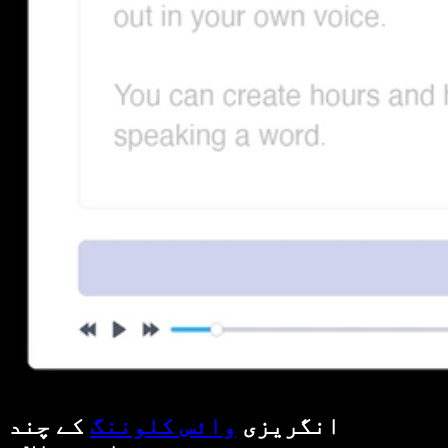
انگریزی
وائس کلوننگ
کے چند