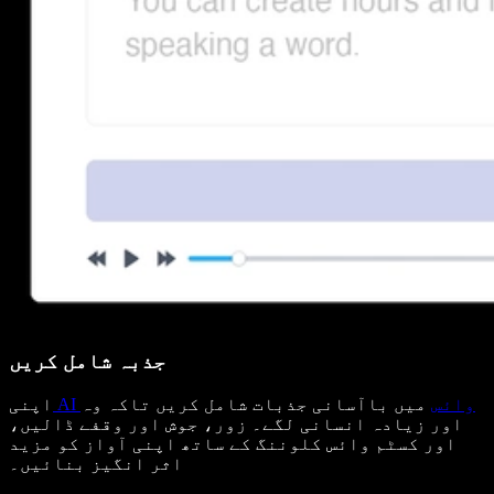
جذبہ شامل کریں
AI وائس
میں باآسانی جذبات شامل کریں تاکہ وہ
اپنی
اور زیادہ انسانی لگے۔ زور، جوش اور وقفے ڈالیں،
اور کسٹم وائس کلوننگ کے ساتھ اپنی آواز کو مزید
اثر انگیز بنائیں۔