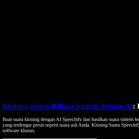
Harga
Generator Suara AI
Cerita Pengguna
Bacakan Google Docs
Studi Kasus B2B
Pengubah Suara AI
Ulasan
Aplikasi Pembaca Teks
Pers
Bacakan untuk Saya
Pembaca Teks ke Suara
Perusahaan
Hubungi Tim Penjualan
Speechify untuk Perusahaan & EDU
Speechify untuk Aksesibilitas di Tempat Kerja
Speechify untuk DSA
Agen Suara SIMBA
Speechify untuk Pengembang
Kloning Suara Bahasa Inggris dengan AI
:
Buat suara kloning dengan AI Speechify dan hasilkan suara sintetis 
yang terdengar persis seperti suara asli Anda. Kloning Suara Speech
software khusus.