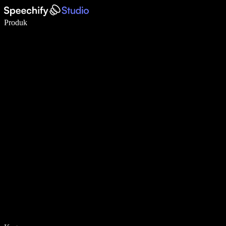
Menulis 5× lebih cepat dengan dikte suara
Produk
Pelajari lebih lanjut