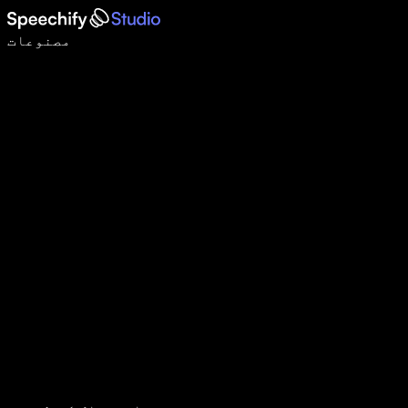
وائس ٹائپنگ کے ساتھ 5 گنا تیزی سے لکھیں
مصنوعات
مزید جانیں