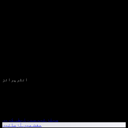
انٹرپرائز
سیلز ٹیم سے رابطہ کریں
مفت میں آزمائیں