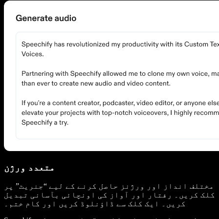
متعدد ورژن
مختلف انداز اور ورژنز حاصل کرنے کے لیے “جنریٹ” پر
کلک کریں۔ رفتار اور آواز کی اونچائی بآسانی تبدیل
کریں۔ ایک کلک سے ڈاؤنلوڈ کریں اور کام ختم۔