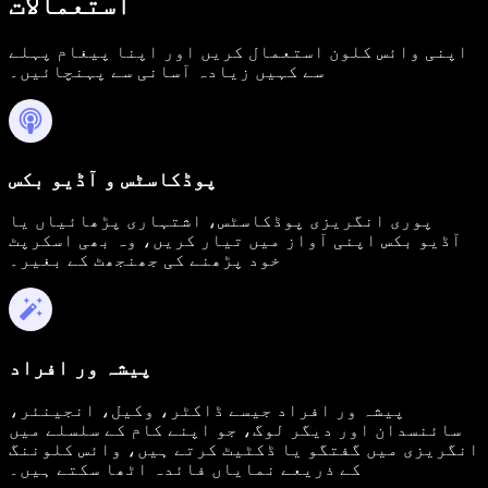
استعمالات
اپنی وائس کلون استعمال کریں اور اپنا پیغام پہلے
سے کہیں زیادہ آسانی سے پہنچائیں۔
پوڈکاسٹس و آڈیو بکس
پوری انگریزی پوڈکاسٹس، اشتہاری پڑھائیاں یا
آڈیو بکس اپنی آواز میں تیار کریں، وہ بھی اسکرپٹ
خود پڑھنے کی جھنجھٹ کے بغیر۔
پیشہ ور افراد
پیشہ ور افراد جیسے ڈاکٹر، وکیل، انجینئر،
سائنسدان اور دیگر لوگ، جو اپنے کام کے سلسلے میں
انگریزی میں گفتگو یا ڈکٹیٹ کرتے ہیں، وائس کلوننگ
کے ذریعے نمایاں فائدہ اٹھا سکتے ہیں۔