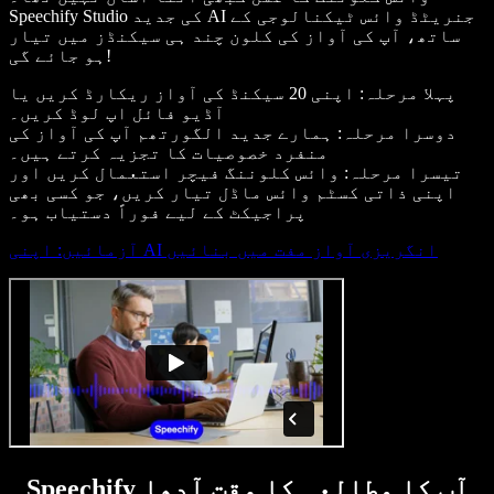
Speechify Studio کی جدید AI جنریٹڈ وائس ٹیکنالوجی کے
ساتھ، آپ کی آواز کی کلون چند ہی سیکنڈز میں تیار
ہو جائے گی!
پہلا مرحلہ: اپنی 20 سیکنڈ کی آواز ریکارڈ کریں یا
آڈیو فائل اپ لوڈ کریں۔
دوسرا مرحلہ: ہمارے جدید الگورتھم آپ کی آواز کی
منفرد خصوصیات کا تجزیہ کرتے ہیں۔
تیسرا مرحلہ: وائس کلوننگ فیچر استعمال کریں اور
اپنی ذاتی کسٹم وائس ماڈل تیار کریں، جو کسی بھی
پراجیکٹ کے لیے فوراً دستیاب ہو۔
آزمائیں: اپنی AI انگریزی آواز مفت میں بنائیں
Speechify آپ کا مطالعہ کا وقت آدھا