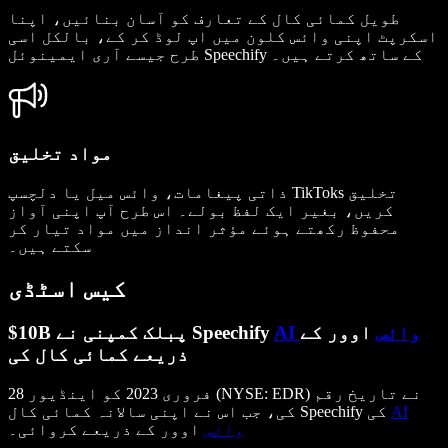
طویل کمائی کال کے تعارف کو آسان بنائیں، اپنا
اسکرپٹ اپنی وائس کلون میں اپ لوڈ کر کے، بالکل اسی
طرح جیسے آری ایمینوئل Speechify کے ساتھ کرتے ہیں۔
مواد تخلیق
ذاتی پیغامات، وائس میل یا دلچسپ TikToks تخلیق
کریں، بغیر ایک لفظ بولے۔ اس طرح آپ اپنی آواز
محفوظ رکھتے ہوئے مؤثر انداز میں مواد تیار کر
سکتے ہیں۔
کیس اسٹڈی
AI وائس
اوور کے
$10B پبلک کمپنی نے Speechify
ذریعے کمائی کال کی
28 فروری 2023 کو اینڈیور (NYSE: EDR) نے تاریخ رقم
AI
کی، جب اس نے اپنی سالانہ کمائی کال Speechify کی
وائس
اوور کے ذریعے کروائی۔