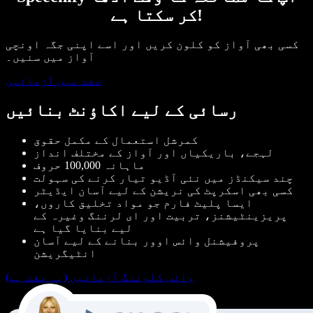
کر سکتا ہے!
کسی بھی آواز کو کلون کریں اور اسے اپنی جگہ اونچی
آواز میں سنیں۔
مفت میں آزمائیں
رسائی کے لیے اکاؤنٹ بنائیں
کمرشل استعمال کے مکمل حقوق
لہجے، باریکیاں اور آواز کے مختلف انداز
ماہانہ 100,000 حروف
چند سیکنڈز میں نئی آڈیو تیار کرنے کی سہولت
کسی بھی اسکرپٹ کی نریشن کے لیے آسان ایڈیٹر
ایسا پلیٹ فارم جو مواد تخلیق کاروں،
پریزینٹیشنز، تربیت اور ای لرننگ وغیرہ کے
لیے بنایا گیا ہے
پروفیشنل وائس اوور بنانے کے لیے آسان
انٹیگریشن
وائس کلوننگ آزمائیں (یہ مفت ہے)