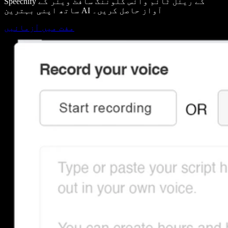
Speechify کے ریئل ٹائم وائس کلوننگ سافٹ ویئر کے
ساتھ اپنی بہترین AI آواز حاصل کریں۔
مفت میں آزمائیں