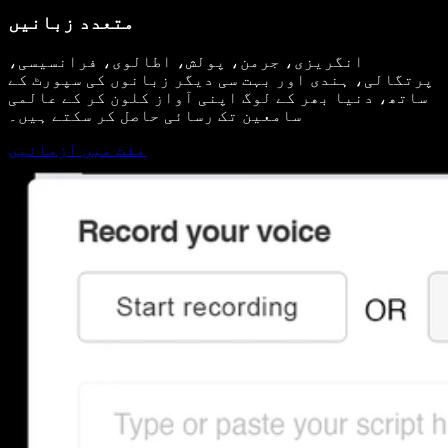
متعدد زبانیں
انگریزی، جرمن، پولش، اطالوی، فرانسیسی،
پرتگالی، ہندی اور بہت سی دیگر زبانوں کی سپورٹ کے
ساتھ، دنیا بھر کے لوگ اپنی آواز کلون کر کے عالمی
سامعین تک رسائی حاصل کر سکتے ہیں۔
مفت میں آزمائیں