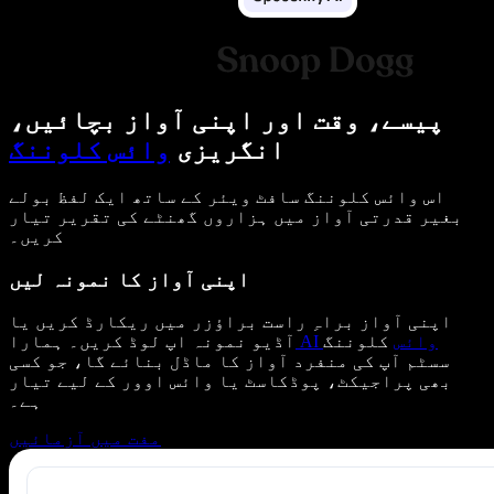
پیسے، وقت اور اپنی آواز بچائیں،
انگریزی
وائس کلوننگ
اس وائس کلوننگ سافٹ ویئر کے ساتھ ایک لفظ بولے
بغیر قدرتی آواز میں ہزاروں گھنٹے کی تقریر تیار
کریں۔
اپنی آواز کا نمونہ لیں
اپنی آواز براہِ راست براؤزر میں ریکارڈ کریں یا
AI وائس
کلوننگ
آڈیو نمونہ اپ لوڈ کریں۔ ہمارا
سسٹم آپ کی منفرد آواز کا ماڈل بنائے گا، جو کسی
بھی پراجیکٹ، پوڈکاسٹ یا وائس اوور کے لیے تیار
ہے۔
مفت میں آزمائیں