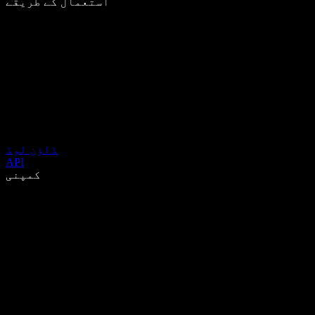
استعمال کے طریقے
ڈاؤن لوڈ
API
کمپنی