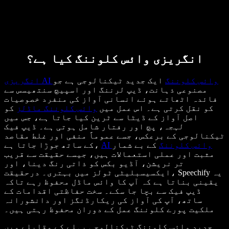
انگریزی وائس کلوننگ کیا ہے؟
انگریزی AI وائس کلوننگ
ایک جدید ٹیکنالوجی ہے جو
مصنوعی ذہانت، ڈیپ لرننگ اور اسپیچ سنتھیسس سے
فائدہ اٹھاتے ہوئے انسانی آواز کی منفرد خصوصیات
کو نقل کرتی ہے۔ اس عمل میں
وائس کلوننگ ماڈلز
کو
اصل آواز کے ڈیٹا سے ٹرین کیا جاتا ہے، جس میں
لہجہ، پچ اور رفتار شامل ہوتی ہے۔ ڈیپ فیک
ٹیکنالوجی کے برعکس، جسے عموماً منفی اور غلط مقاصد
AI وائس کلوننگ
کے بے شمار
کے ساتھ جوڑا جاتا ہے،
مثبت اور عملی استعمالات ہیں، جیسے حقیقت سے قریب
تر نریشن، آڈیو بکس کو ذاتی رنگ دینا، اور
ایکسیسبلیٹی ٹولز میں بہتری۔ درحقیقت، Speechify یہ
یقینی بناتا ہے کہ آپ کا وائس ماڈل محفوظ رہے تاکہ
ڈیپ فیک سے بچا جا سکے۔ سخت حفاظتی اقدامات کے
ساتھ، آپ کی آواز کی ریکارڈنگز اور دانشورانہ
ملکیت پورے کلوننگ عمل کے دوران محفوظ رہتی ہیں۔
جدید وائس کلوننگ ٹیکنالوجی پہلے کے مقابلے میں