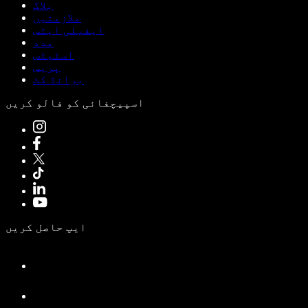
بلاگ
ملازمتیں
ایفیلی ایٹس
مدد
اسٹیٹس
پریس
برانڈ کٹ
اسپیچفائی کو فالو کریں
ایپ حاصل کریں