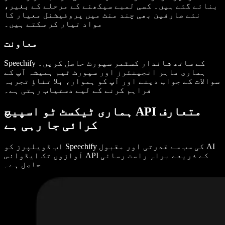
بنائے گئے ہیں۔ کسی لمبے سیکھنے کے مرحلے کے بغیر،
نئے صارفین بھی چند منٹ میں پروفیشنل معیار کا
مواد تیار کر سکتے ہیں۔
معاونت
Speechify کے ساتھ شاندار کسٹمر سپورٹ حاصل کریں۔
ہماری ماہر انجینئرز اور سپورٹ ٹیم ہمیشہ آپ کے
سوالات کے جواب دینے اور آپ کو ہموار، بلا تناؤ تجربہ
فراہم کرنے کے لیے دستیاب رہتی ہے۔
ہماری ٹیکسٹ ٹو اسپیچ API متعارف
کرائی جا رہی ہے
اب ڈویلپرز کو Speechify کی سب سے قدرتی اور مقبول AI
آوازوں تک ایڈوانس API کے ذریعے براہِ راست رسائی
حاصل ہے۔