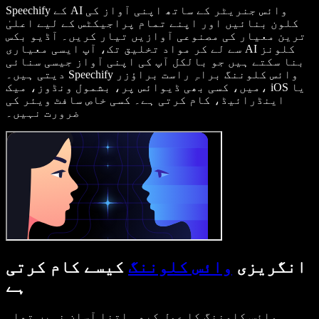
Speechify کے AI وائس جنریٹر کے ساتھ اپنی آواز کی
کلون بنائیں اور اپنے تمام پراجیکٹس کے لیے اعلیٰ
ترین معیار کی مصنوعی آوازیں تیار کریں۔ آڈیو بکس
سے لے کر مواد تخلیق تک، آپ ایسی معیاری AI کلونز
بنا سکتے ہیں جو بالکل آپ کی اپنی آواز جیسی سنائی
دیتی ہیں۔ Speechify وائس کلوننگ براہِ راست براؤزر
میں، کسی بھی ڈیوائس پر، بشمول ونڈوز، میک، iOS یا
اینڈرائیڈ، کام کرتی ہے۔ کسی خاص سافٹ ویئر کی
ضرورت نہیں۔
انگریزی
وائس کلوننگ
کیسے کام کرتی
ہے
وائس کلوننگ کا عمل کبھی اتنا آسان نہیں تھا۔