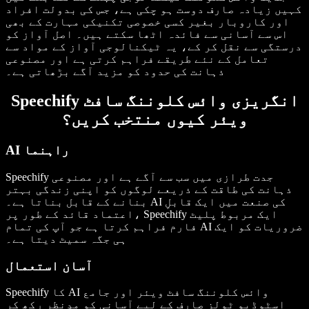
کہیں زیادہ صارف دوست ہو چکی ہے، جس کی بدولت افراد
اور کاروبار بغیر کسی خصوصی تکنیکی مہارت کے بھی
اس سے آسانی سے فائدہ اٹھا سکتے ہیں۔ اصل آواز کو
درستگی سے نقل کر کے، یہ ٹیکنالوجی آواز کے مواد سے
تعامل کے نئے طریقے فراہم کرتی ہے اور مصنوعی
ذہانت کی حدود کو مزید آگے بڑھاتی ہے۔
Speechify انگریزی وائس کلوننگ سافٹ
ویئر کیوں منتخب کریں؟
AI راہنما
Speechify جدت طرازی میں سب سے آگے ہے اور مصنوعی
ذہانت کی طاقت کے ذریعے لوگوں کو اپنی زندگی بہتر
بنانے کے قابل بناتا ہے۔ AI کی صنعت میں ایک قابلِ
اعتماد قائد کے طور پر، Speechify ایک مربوط پلیٹ
فارم فراہم کرتا ہے جو آپ کی تمام AI ضروریات کو ایک
ہی جگہ سمیٹ دیتا ہے۔
آسان استعمال
Speechify کا AI وائس کلوننگ سافٹ ویئر اور جامع
اسٹوڈیو ٹولز صارف کے لیے آسانی کو مدِنظر رکھ کر