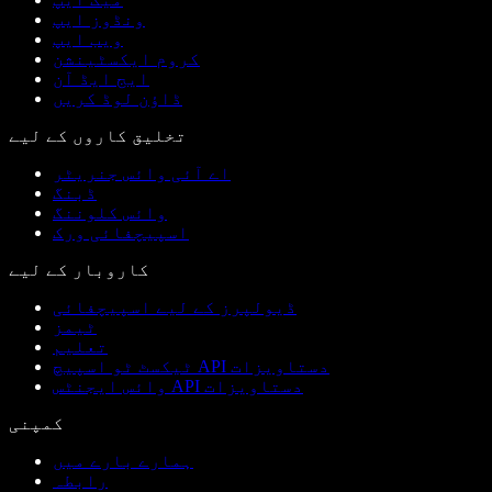
ونڈوز ایپ
ویب ایپ
کروم ایکسٹینشن
ایج ایڈ آن
ڈاؤن لوڈ کریں
تخلیق کاروں کے لیے
اے آئی وائس جنریٹر
ڈبنگ
وائس کلوننگ
اسپیچفائی ورک
کاروبار کے لیے
ڈیولپرز کے لیے اسپیچفائی
ٹیمز
تعلیم
ٹیکسٹ ٹو اسپیچ API دستاویزات
وائس ایجنٹس API دستاویزات
کمپنی
ہمارے بارے میں
رابطہ