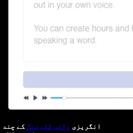
انگریزی
وائس کلوننگ
کے چند