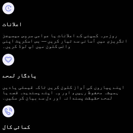
اعلانات
روزمرہ کمپنی کے اعلانات یا عوامی سروس میسیجز
انگریزی میں آسانی سے تیار کریں — بس اسکرپٹ اپنی
وائس کلون میں اپ لوڈ کریں۔
یادگار لمحے
اپنے پیاروں کی آواز کلون کریں تاکہ قیمتی یادیں
ہمیشہ محفوظ رہیں، اور وہ اپنے پسندیدہ قصے یا
لمحے حقیقت پسندانہ اور دل سے بیان کر سکیں۔
کمائی کال