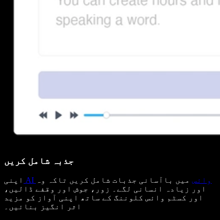
جذبہ شامل کریں
AI وائس
میں باآسانی جذبات شامل کریں تاکہ وہ
اپنی
اور زیادہ انسانی لگے۔ زور، جوش اور وقفے ڈالیں،
اور کسٹم وائس کلوننگ کے ساتھ اپنی آواز کو مزید
اثر انگیز بنائیں۔