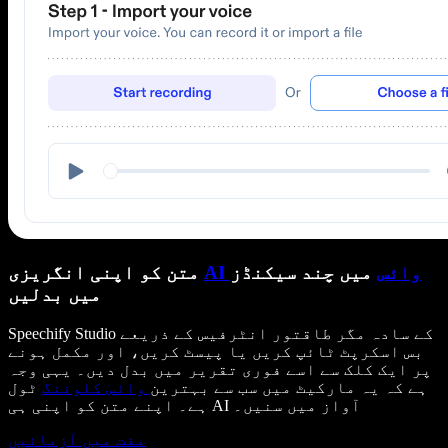
AI وائس
میں چند سیکنڈز
متن کو اپنی انگریزی
میں بدلیں
Speechify Studio کے سادہ مگر طاقتور انٹرفیس کے ذریعے
بس اسکرپٹ ٹائپ کریں یا پیسٹ کریں، اور مکمل ہونے
پر ایک کلک سے اسے فوری تقریر میں بدل دیں۔ یہی وجہ
ہے کہ یہ مارکیٹ میں سب سے بہترین
وائس کلوننگ
ٹول
ہے۔ اپنے متن کو اپنی ہی AI آواز میں سنیں۔
مفت میں آزمائیں