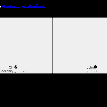
ٹیکسٹ ٹو اسپیچ
،
Cliff
John
اداکار
Speechify کے بانی