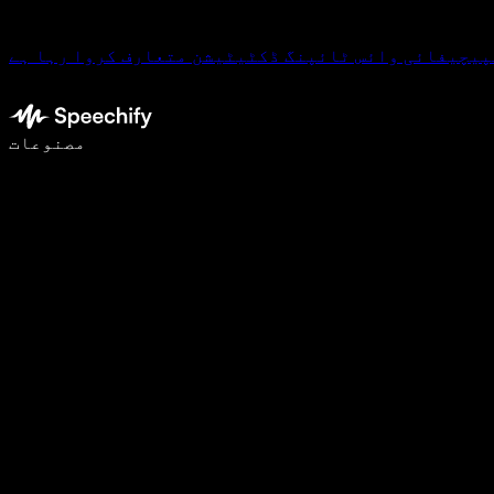
پیچیفائی وائس ٹائپنگ ڈکٹیٹیشن متعارف کروا رہا ہے
وائس ٹائپنگ کے ساتھ 5 گنا تیزی سے لکھیں
مصنوعات
مزید جانیں