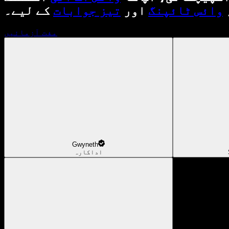
وائس ٹائپنگ
اور
تیز جوابات
کے لیے۔
مفت آزمائیں
Gwyneth
اداکارہ