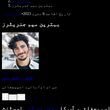
پیداواری
بہترین میم جنریٹرز
تاریخِ اشاعت
6 مئی، 2023
•
پیداواری
بہترین میم جنریٹرز
کلف وائتزمین
سی ای او / بانی، اسپیچفائی
سپیچفائی، آپ کا
وائس اے آئی
اسسٹنٹ