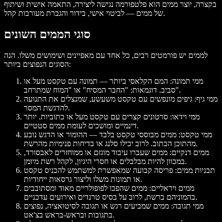
בקצרה, יוצר ממים הוא פלטפורמה נגישה ליצירה, התאמה אישית ושיתוף
של ממים — לביטוי אישי, בידור והגברת מעורבות קהל.
סוגי הממים השונים
לממים יש פורמטים רבים, כל אחד עם מאפיינים ושימושים משלו. הנה
הסוגים הנפוצים ביותר:
ממי תמונה
: המם הקלאסי ביותר — תמונה עם טקסט מעל או
סביב. דוגמאות: "החבר המסיח" או "המוח שמתרחב".
ממי גיף
: גיפים מונפשים עם טקסט משעשע, שמנצלים את התנועה
להדגשת המסר.
ממי וידאו
: סרטונים קצרים עם טקסט מעל או כתוביות. יותר
דינמיים ומושכים לעומת ממים סטטיים.
ממי טקסט
: ממים מבוססי טקסט בלבד — ההומור או הדגש נובע
מהתוכן הכתוב. לרוב יכילו סלנג או בדיחות פנימיות מהרשת.
ממים דנקיים
: ממים שעברו עיבוד מוגזם או ממוחזרים לאבסורד,
במכוון להיות מבלבלים או חסרי היגיון, לקהל רשת מיומן.
תבניות ממים
: פריסה קבועה שמאפשרת למשתמש להכניס טקסט
או תמונות משלו וליצור גרסאות ייחודיות.
ממים ויראליים
: ממים שהפכו לפופולריים מאוד ומסתובבים
בהמוניהם ברשת, לרוב על בסיס טרנדים ואירועים עדכניים.
ממי תגובה
: ממים שמביעים רגש או תגובה לסיטואציה, נפוצים
בתגובות ובראש‑בראש בצ'אט.