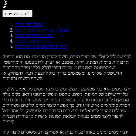
תוכן העניינים
מהו יוצר ממים?
מה ההיסטוריה של המילה מם?
מה מטרת יוצר ממים?
סוגי הממים השונים
הנה 8 יוצרי הממים המובילים:
לפני שנצלול לעולם של יוצרי ממים, חשוב להבין מהו מם. מם הוא תופעה
תרבותית בדמות תמונה, וידאו, משפט או רעיון, לרוב בסגנון הומוריסטי,
שמתפשטת באינטרנט. ממים הפכו לחלק בלתי נפרד מהתרבות
הדיגיטלית של ימינו, ומשמשים בדרך כלל להבעת דעה, להצחיק, או
לשתף רגשות ורעיונות.
יוצר ממים הוא כלי שמאפשר למשתמשים ליצור ממים מותאמים אישית
על ידי שילוב של תמונות, גיפים, טקסט ואפילו סרטוני וידאו. כלים אלה
מספקים לרוב תבניות מוכנות, פונטים, סטיקרים ואפשרויות נוספות כמו
הסרת סימני מים או שינוי גודל. כך אפשר ליצור ממים קליטים ומצחיקים
שיכולים להפוך לוויראליים ברשתות החברתיות. למעשה, כל אחד יכול
להפוך ליוצר ממים בעזרת העלאת תמונות אישיות או בחירת תבניות
קיימות.
יוצרי ממים זמינים כאתרים, תוכנות או אפליקציות, ומסוגלים ליצור סוגי