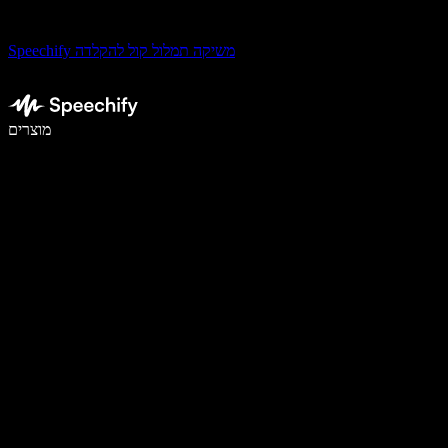
Speechify משיקה תמלול קול להקלדה
לכתוב פי 5 מהר יותר עם הכתבה קולית
מוצרים
למידע נוסף