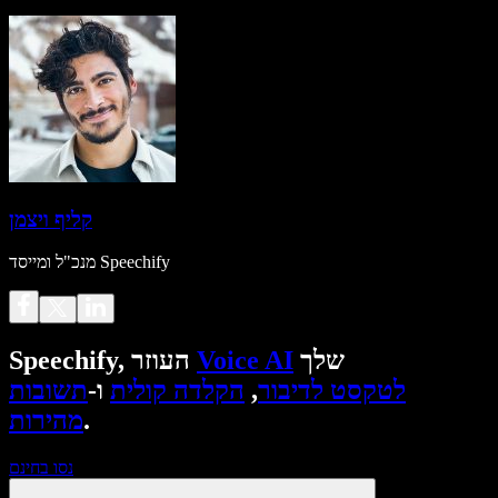
קליף ויצמן
מנכ"ל ומייסד Speechify
שלך
Voice AI
Speechify, העוזר
לטקסט לדיבור
,
הקלדה קולית
ו-
תשובות
.
מהירות
נסו בחינם