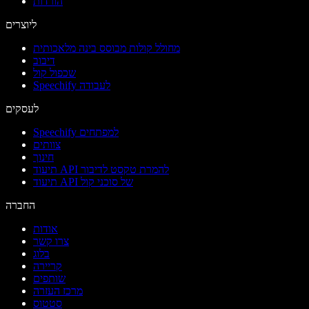
הורדות
ליוצרים
מחולל קולות מבוסס בינה מלאכותית
דיבוב
שכפול קול
Speechify לעבודה
לעסקים
Speechify למפתחים
צוותים
חינוך
תיעוד API להמרת טקסט לדיבור
תיעוד API של סוכני קול
החברה
אודות
צרו קשר
בלוג
קריירה
שותפים
מרכז העזרה
סטטוס