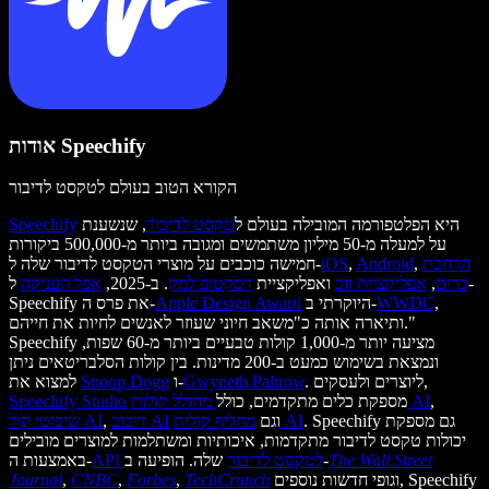
אודות Speechify
הקורא הטוב בעולם לטקסט לדיבור
היא הפלטפורמה המובילה בעולם ל
טקסט לדיבור
, שנשענת
Speechify
על למעלה מ-50 מיליון משתמשים ומגובה ביותר מ-500,000 ביקורות
הרחבת
,
Android
,
iOS
חמישה כוכבים על מוצרי הטקסט לדיבור שלה ל-
כרום
,
אפליקציית ווב
ואפליקציית
דסקטופ למק
. ב-2025,
אפל העניקה
ל-
,
WWDC
היוקרתי ב-
Apple Design Award
Speechify את פרס ה-
ותיארה אותה כ"משאב חיוני שעוזר לאנשים לחיות את חייהם."
Speechify מציעה יותר מ-1,000 קולות טבעיים ביותר מ-60 שפות,
ונמצאת בשימוש כמעט ב-200 מדינות. בין קולות הסלבריטאים ניתן
. ליוצרים ולעסקים,
Gwyneth Paltrow
ו-
Snoop Dogg
למצוא את
,
מחולל קולות AI
מספקת כלים מתקדמים, כולל
Speechify Studio
. Speechify גם מספקת
מחליף קולות AI
וגם
דיבוב AI
,
שיבוטי קול AI
יכולות טקסט לדיבור מתקדמות, איכותיות ומשתלמות למוצרים מובילים
The Wall Street
שלה. הופיעה ב-
API לטקסט לדיבור
באמצעות ה-
וגופי חדשות נוספים, Speechify
TechCrunch
,
Forbes
,
CNBC
,
Journal