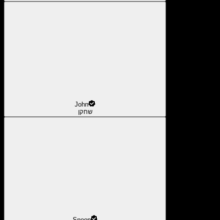
John
שחקן
Snoop