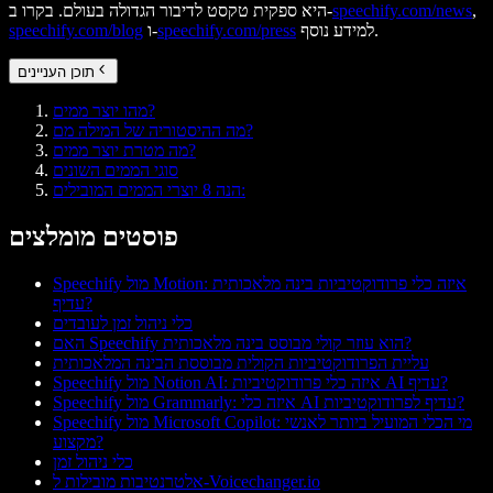
,
speechify.com/news
היא ספקית טקסט לדיבור הגדולה בעולם. בקרו ב-
למידע נוסף.
speechify.com/press
ו-
speechify.com/blog
תוכן העניינים
מהו יוצר ממים?
מה ההיסטוריה של המילה מם?
מה מטרת יוצר ממים?
סוגי הממים השונים
הנה 8 יוצרי הממים המובילים:
פוסטים מומלצים
Speechify מול Motion: איזה כלי פרודוקטיביות בינה מלאכותית
עדיף?
כלי ניהול זמן לעובדים
האם Speechify הוא עוזר קולי מבוסס בינה מלאכותית?
עליית הפרודוקטיביות הקולית מבוססת הבינה המלאכותית
Speechify מול Notion AI: איזה כלי פרודוקטיביות AI עדיף?
Speechify מול Grammarly: איזה כלי AI עדיף לפרודוקטיביות?
Speechify מול Microsoft Copilot: מי הכלי המועיל ביותר לאנשי
מקצוע?
כלי ניהול זמן
אלטרנטיבות מובילות ל-Voicechanger.io