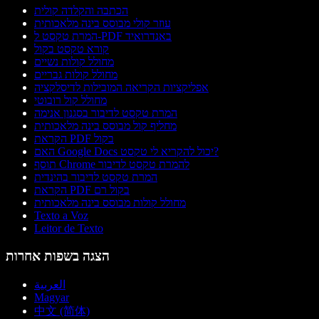
הכתבה והקלדה קולית
עוזר קולי מבוסס בינה מלאכותית
המרת טקסט ל-PDF באנדרואיד
קורא טקסט בקול
מחולל קולות נשיים
מחולל קולות גבריים
אפליקציות הקריאה המובילות לדיסלקציה
מחולל קול רובוטי
המרת טקסט לדיבור בסגנון אנימה
מחליף קול מבוסס בינה מלאכותית
הקראת PDF בקול
האם Google Docs יכול להקריא לי טקסט?
תוסף Chrome להמרת טקסט לדיבור
המרת טקסט לדיבור בהינדית
הקראת PDF בקול רם
מחולל קולות מבוסס בינה מלאכותית
Texto a Voz
Leitor de Texto
הצגה בשפות אחרות
العربية
Magyar
中文 (简体)