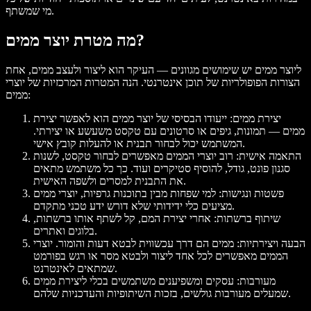
מי שמשתף.
מה מטרת יוצר ממים?
ליוצר ממים יש שימושים מגוונים — העיקר הוא ליצור ולעצב ממים, אחת
הצורות הפופולריות של תוכן אינטרנטי. הנה המטרות המרכזיות של יוצרי
ממים:
יצירת ממים
: ייעודו הבסיסי של יוצר ממים הוא לאפשר יצירת
ממים — תמונות, גיפים או סרטונים עם טקסט משעשע או יצירתי.
המשתמש יכול לבחור תבנית או להעלות קובץ אישי.
התאמה אישית
: רוב יוצרי הממים מאפשרים לבחור טקסט, לשנות
סגנון פונט, גודל, להוסיף סטיקרים ועוד. כך כל משתמש מתאים
את התבנית למסרים ולשפה האישית.
פשטות ונגישות
: למי שפחות מבין בתוכנות גרפיות, יוצרי ממים
מציעים כלי ידידותי שלא דורש ידע טכני מתקדם.
שיתוף ברשתות
: אחרי יצירת המם, קל לשתף אותו ברשתות,
בלוגים ואתרים.
הבעה ויצירתיות
: ממים הם דרך עכשווית לבטא דעות והומור. יוצרי
הממים מאפשרים לכל אחד ליצור ולבטא מסר או רגש בפורמט
שמתאים לאינטרנט.
מעורבות
: עסקים ומשפיענים משתמשים בכלי ליצירת ממים
שמעלים מעורבות גולשים, בזכות השיתופיות והעדכניות שלהם.