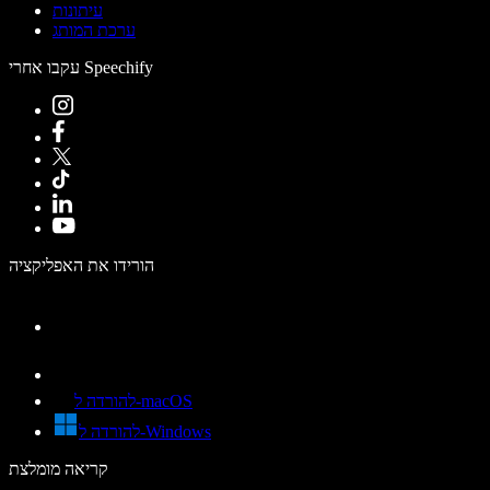
עיתונות
ערכת המותג
עקבו אחרי Speechify
הורידו את האפליקציה
להורדה ל-macOS
להורדה ל-Windows
קריאה מומלצת