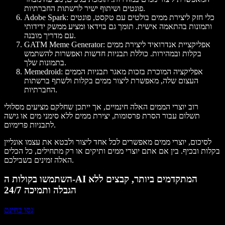
פונטים ושיתוף ישיר לרשתות החברתיות.
: כלי חזק ליצירת ממים בולטים עם טקסט, פונטים
Adobe Spark
ותמונות בהתאמה אישית. תומך גם בוידאו ומציע ממשק ידידותי
עם מדריך מובנה.
: אפליקציית אנדרואיד ליצירת ממים
GATM Meme Generator
בקלות ובמהירות. כוללת תבניות חדשות ואפשרות להשתמש
בתמונות שלך.
: אפליקציה המוכרת בזכות מאגר תבניות הממים
Memedroid
העצום שלה, מאפשרת ליצור ממים בקלות ולשתף ברשתות
החברתיות.
רוב יוצרי הממים האלה חינמיים, אך ייתכן שחלקם מציעים מסלולי
תשלום עבור הסרת פרסומות, יצירת ממים ללא סימני מים או גישה
לתבניות פרימיום.
לסיכום, יוצרי ממים מאפשרים לכל אחד ליצור ולבטא את עצמו אונליין
בקלות ובכיף. בין אם אתם יוצרי ממים ותיקים או רק מתחילים, כל הכלים
האלה זמינים בשבילכם.
השתמשו בקולות ה-AI המתקדמים ביותר, קבצים ללא
הגבלה ותמיכה 24/7
נסו בחינם