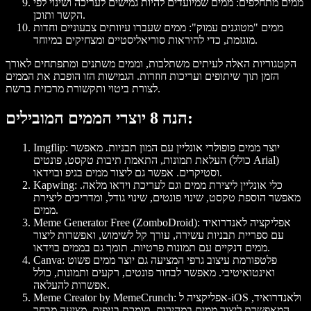
ממים מתחלפים
: ממים שמיועדים להיות גמישים לעריכה ושינוי לפי
הקשר ותוכן.
ממים "מטוגנים עמוק"
: ממים שעברו עיוותים צבעוניים וחדות
מוגזמת, כדי להיראות סוריאליסטיים ומצחיקים במיוחד.
הקטגוריות האלה לעיתים משתלבות, וממים משתנים ומתפתחים לאורך
הזמן תוך שיתופים ועריכות חוזרות. הגמישות הזו הופכת את הממים
לצורת ביטוי ותקשורת מרכזית ברשת.
הנה 8 יוצרי הממים המובילים:
: יוצר ממים פופולרי אונליין עם המון תבניות. מאפשר
Imgflip
העלאת תמונות, התאמת תיבות טקסט, פונטים (כולל Arial)
וסטיקרים. אפשר גם ליצור ממים בגיפ ובוידאו.
: כלי אונליין ליצירת ממים וגם לעריכת וידאו מלאה.
Kapwing
מאפשר הוספת טקסט, שינוי פונטים, שינוי גודל, ומדריכים ליצירת
ממים.
: אפליקציה לאנדרואיד
Meme Generator Free (ZomboDroid)
עם ספריית תבניות עשירה, עורך קל לשימוש, ואפשרות ליצור
ממים דנקיים עם תמונות פרטיות. תומך גם בממים בוידאו.
: פלטפורמת עיצוב גרפי המציעה גם יוצר ממים פשוט
Canva
ואינטואיטיבי. מאפשר לבחור פונטים, רקעים ותמונות, כולל
אפשרות להעלאה.
: אפליקציה ל-iOS ולאנדרואיד,
Meme Creator by MemeCrunch
המאפשרת ליצור ממים במהירות. תומכת בגיפים, מציעה מבחר