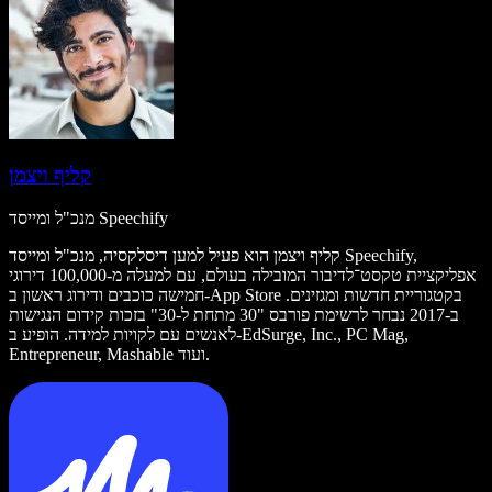
קליף ויצמן
מנכ"ל ומייסד Speechify
קליף ויצמן הוא פעיל למען דיסלקסיה, מנכ"ל ומייסד Speechify,
אפליקציית טקסט־לדיבור המובילה בעולם, עם למעלה מ-100,000 דירוגי
חמישה כוכבים ודירוג ראשון ב-App Store בקטגוריית חדשות ומגזינים.
ב-2017 נבחר לרשימת פורבס "30 מתחת ל-30" בזכות קידום הנגישות
לאנשים עם לקויות למידה. הופיע ב-EdSurge, Inc., PC Mag,
Entrepreneur, Mashable ועוד.