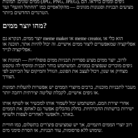
ממים שונים: תמונות (JPG, PNG, JPEG), גיפים וממים בוידאו. הם
מציעים תבניות וסגנונות מגוונים — מהקלאסיים כמו "החתול הזועף" ועד
הטרנדים החדשים ביותר.
מהו יוצר ממים?
יוצר ממים, הנקרא גם meme maker או meme creator, הוא כלי או
אפליקציה שמאפשרים ליצור ממים אישיים. זה יכול להיות אתר, תוכנה או
אפליקציה לנייד.
לרוב, יוצר ממים מציע ספריית תבניות ממים פופולריות — תמונות או
גיפים מוכרים שנפוצים בממים. המשתמש בוחר תבנית ומוסיף לה טקסט
מצחיק או שנון, ויכול לעצב את הפונט, הגודל והמיקום של הכיתוב לפי
הצורך.
מעבר לתבניות מוכנות, ברבים מיוצרי הממים יש אפשרות להעלות תמונות
או גיפים אישיים, לקבלת שליטה יצירתית רחבה יותר.
אחרי יצירת המם, המשתמש יכול לשמור אותו למכשיר או לשתף אותו
ישירות ברשתות החברתיות. בחלק מהכלים אפשר גם לאחסן את הממים
באתר, ולאפשר לאחרים לצפות ולשתף.
רוב יוצרי הממים חינמיים, אך יש שמציעים פיצ'רים בתשלום, כמו חוויית
שימוש ללא פרסומות, עוד תבניות, או הסרת סימני מים.