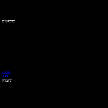
שימושים
הורדה
API
החברה