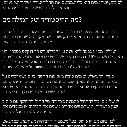
לסיכום, יוצר ממים הוא כלי שמפשט את תהליך יצירה ושיתוף של ממים,
ומתאים לכל מי שיש לו חיבור לאינטרנט.
מה ההיסטוריה של המילה מם?
מם הוא יחידת מידע תרבותית שעוברת מאדם לאדם. זה יכול להיות
תמונה, סרטון, טקסט או אפילו קישור, כשהעיקר הוא שהמם מתפשט
ומשתנה במהלך השיתוף ברשת.
המילה "מם" נטבעה לראשונה ע"י הביולוג ריצ'רד דוקינס בספרו "הגן
האנוכי" משנת 1976. דוקינס השתמש בביטוי לתיאור התפשטות רעיונות
והתנהגויות בתוך תרבות – בדומה להפצת גנים באוכלוסייה. המונח נגזר
מהמילה היוונית 'mimema', שפירושה 'דבר שמחקים'.
בעידן הדיגיטלי, הממים קיבלו משמעות חדשה. כיום כשמדברים על
ממים, הכוונה היא בעיקר לממים אינטרנטיים — תכנים ויראליים עם
מסרים מצחיקים או סאטיריים, כמו תמונות, גיפים, סרטונים או טקסט
שמתפשטים ומשתנים תוך כדי שיתוף.
למשל, מם יכול להתחיל כתמונה מצחיקה של חתול, להיחשף עם כיתוב
שנון ברשתות, ומשתמשים אחרים משנים את הכיתוב או מעבדים את
התמונה להמשך מעגל השיתוף.
לכן, כיום מם הוא תוכן בעל משמעות תרבותית משותפת, שמתפשט
במהירות באינטרנט, לעיתים יחד עם שינויים או תוספות ייחודיות של כל