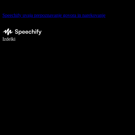
Speechify uvaja prepoznavanje govora in narekovanje
Pišite 5× hitreje z narekovanjem
Izdelki
Več o tem