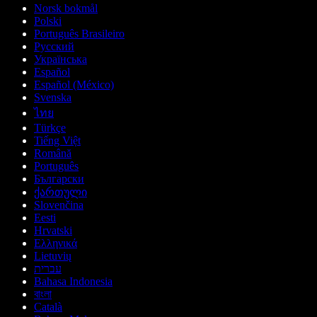
Norsk bokmål
Polski
Português Brasileiro
Русский
Українська
Español
Español (México)
Svenska
ไทย
Türkçe
Tiếng Việt
Română
Português
Български
ქართული
Slovenčina
Eesti
Hrvatski
Ελληνικά
Lietuvių
עברית
Bahasa Indonesia
বাংলা
Català