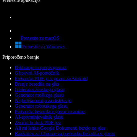
Prenesite aplikacijo
Prenesite za macOS
Prenesite za Windows
Priporočeno branje
Diktiranje in prepis govora
Glasovni AI-pomočnik
Pretvorba PDF-ja v govor za Android
Branje besedila na glas
Generator ženskega glasu
Generator moškega glasu
Najboljša orodja za disleksijo
Generator robotskega glasu
Pretvorba besedila v govor za anime
AI-spreminjevalnik glasu
Zvočni bralnik PDF-jev
Ali mi lahko Google Dokumenti berejo na glas
Razširitev za Chrome za pretvorbo besedila v govor