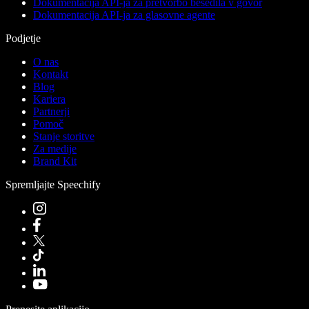
Dokumentacija API-ja za pretvorbo besedila v govor
Dokumentacija API-ja za glasovne agente
Podjetje
O nas
Kontakt
Blog
Kariera
Partnerji
Pomoč
Stanje storitve
Za medije
Brand Kit
Spremljajte Speechify