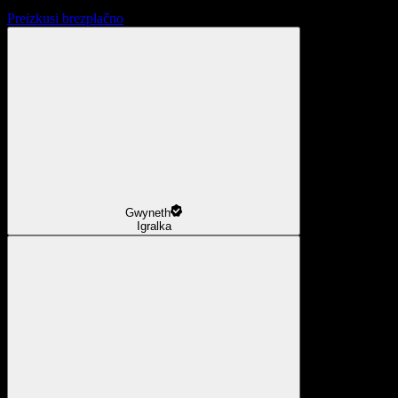
Preizkusi brezplačno
Gwyneth
Igralka