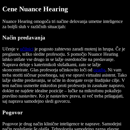
Cene Nuance Hearing
Nuance Hearing omogoča tri načine delovanja umetne inteligence
za boljši sluh v različnih situacijah:
Način predavanja
Učenje v
učilnici
je pogosto zahtevno zaradi motenj in hrupa. Če je
preglasno, težko sledite profesorju. S pomočjo Nuance Hearing
lahko utišate vse drugo in se lažje osredotočite na predavanje.
Naprava deluje s katerimikoli slušalkami, zato se lažje
skoncentrirate. Glas profesorja učinkovito loči od
ozadja
. Ni vam
treba storiti ničesar posebnega, saj vse opravi virtualni asistent. Tako
lažje sledite predavanju, se učite in dosegate svoje študijske cilje. V
tem načinu usmerite mikrofon proti profesorju in zasukate napravo,
dokler ne najdete idealne pozicije – lučke na mikrofonu pokažejo
pravilno nastavitev. Ko je nastavitev prava, ni več treba prilagajati,
saj naprava samodejno sledi govorcu.
Pogovor
Pogovor je drug način klinične inteligence te naprave. Samodejni
način poslušanje še olajša. Tehnologija samodejno zazna glavne