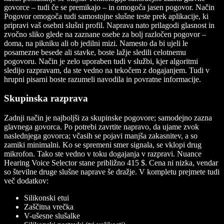
govorce – tudi če se premikajo – in omogoča jasen pogovor. Način
Pogovor omogoča tudi samostojne slušne teste prek aplikacije, ki
pripravi vaš osebni slušni profil. Naprava nato prilagodi glasnost in
zvočno sliko glede na zaznane osebe za bolj razločen pogovor –
doma, na pikniku ali ob jedilni mizi. Namesto da bi ujeli le
posamezne besede ali stavke, boste lažje sledili celotnemu
pogovoru. Način je zelo uporaben tudi v službi, kjer algoritmi
sledijo razpravam, da ste vedno na tekočem z dogajanjem. Tudi v
hrupni pisarni boste razumeli navodila in povratne informacije.
Skupinska razprava
Zadnji način je najboljši za skupinske pogovore; samodejno zazna
glavnega govorca. Po potrebi zavrtite napravo, da ujame zvok
naslednjega govorca; včasih se pojavi manjša zakasnitev, a so
zamiki minimalni. Ko se spremeni smer signala, se vklopi drug
mikrofon. Tako ste vedno v toku dogajanja v razpravi. Nuance
Hearing Voice Selector stane približno 415 $. Cena ni nizka, vendar
so številne druge slušne naprave še dražje. V kompletu prejmete tudi
več dodatkov:
Silikonski etui
Zaščitna vrečka
V-ušesne slušalke