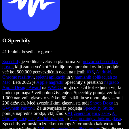
O Speechify
#1 bralnik besedila v govor
Speechify
je vodilna svetovna platforma za
pretvorbo besedila v
govor
, ki ji zaupa več kot 50 milijonov uporabnikov in jo podpira
več kot 500.000 petzvezdičnih ocen na njenih
iOS
,
Android
,
Chrome razširitvi
,
spletni aplikaciji
in v
namiznih aplikacijah za
Mac
. Leta 2025 je
Apple nagradil
Speechify s prestižno
nagrado
Apple Design Award
na
WWDC
in ga označil kot »ključni vir, ki
ljudem pomaga živeti polno življenje.« Speechify ponuja več kot
1.000 naravnih glasov v več kot 60 jezikih in se uporablja v skoraj
200 državah. Med zvezdniškimi glasovi sta tudi
Snoop Dogg
in
Gwyneth Paltrow
. Za ustvarjalce in podjetja
Speechify Studio
ponuja napredna orodja, vključno z
AI generatorjem glasov
,
AI
kloniranjem glasu
,
AI dubliranjem
in
AI spreminjevalnikom glasu
.
Speechify vrhunskim izdelkom omogoča vrhunsko kakovosten in
cenovno učinkovit
API za pretvorbo besedila v govor
. Pojavlja se v