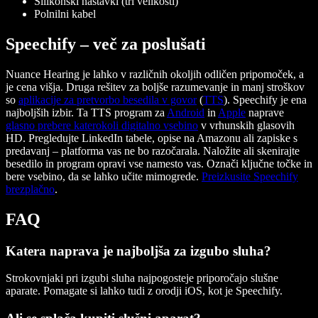
Silikonski nastavki (tri velikosti)
Polnilni kabel
Speechify – več za poslušati
Nuance Hearing je lahko v različnih okoljih odličen pripomoček, a
je cena višja. Druga rešitev za boljše razumevanje in manj stroškov
so
aplikacije za pretvorbo besedila v govor
(
TTS
). Speechify je ena
najboljših izbir. Ta TTS program za
Android
in
Apple
naprave
glasno prebere katerokoli digitalno vsebino
v vrhunskih glasovih
HD. Pregledujte LinkedIn tabele, opise na Amazonu ali zapiske s
predavanj – platforma vas ne bo razočarala. Naložite ali skenirajte
besedilo in program opravi vse namesto vas. Označi ključne točke in
bere vsebino, da se lahko učite mimogrede.
Preizkusite Speechify
brezplačno
.
FAQ
Katera naprava je najboljša za izgubo sluha?
Strokovnjaki pri izgubi sluha najpogosteje priporočajo slušne
aparate. Pomagate si lahko tudi z orodji iOS, kot je Speechify.