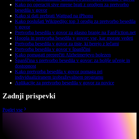
Kako po operaciji sive mrene brati z orodjem za pretvorbo
besedila v govor
Kako si dati prebrati Wattpad na iPhonu
Kako poslušati Wikipedijo: top 3 orodja za pretvorbo besedila
v govor
Pretvorba besedila v govor za glasno branje na FanFiction.net
Hoopla in pretvorba besedila v govor: vse, kar morate vedeti
Pretvorba besedila v govor za tiste, ki berejo z lečami
Pretvorba besedila v govor v španščini
Kako pomagati preprečiti Alzheimerjevo bolezen
Španščina s pretvorbo besedila v govor: za boljše učenje in
dostopnost
Kako pretvorba besedila v govor pomaga pri
individualiziranem izobraževalnem programu
Aplikacije za pretvorbo besedila v govor za novice
Zadnji prispevki
Poglej vse