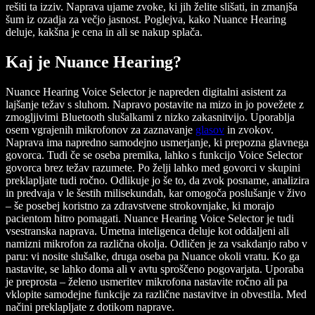
rešiti ta izziv. Naprava ujame zvoke, ki jih želite slišati, in zmanjša
šum iz ozadja za večjo jasnost. Poglejva, kako Nuance Hearing
deluje, kakšna je cena in ali se nakup splača.
Kaj je Nuance Hearing?
Nuance Hearing Voice Selector je napreden digitalni asistent za
lajšanje težav s sluhom. Napravo postavite na mizo in jo povežete z
zmogljivimi Bluetooth slušalkami z nizko zakasnitvijo. Uporablja
osem vgrajenih mikrofonov za zaznavanje
glasov
in zvokov.
Naprava ima napredno samodejno usmerjanje, ki prepozna glavnega
govorca. Tudi če se oseba premika, lahko s funkcijo Voice Selector
govorca brez težav razumete. Po želji lahko med govorci v skupini
preklapljate tudi ročno. Odlikuje jo še to, da zvok posname, analizira
in predvaja v le šestih milisekundah, kar omogoča poslušanje v živo
– še posebej koristno za zdravstvene strokovnjake, ki morajo
pacientom hitro pomagati. Nuance Hearing Voice Selector je tudi
vsestranska naprava. Umetna inteligenca deluje kot oddaljeni ali
namizni mikrofon za različna okolja. Odličen je za vsakdanjo rabo v
paru: vi nosite slušalke, druga oseba pa Nuance okoli vratu. Ko ga
nastavite, se lahko doma ali v avtu sproščeno pogovarjata. Uporaba
je preprosta – želeno usmeritev mikrofona nastavite ročno ali pa
vklopite samodejne funkcije za različne nastavitve in obvestila. Med
načini preklapljate z dotikom naprave.