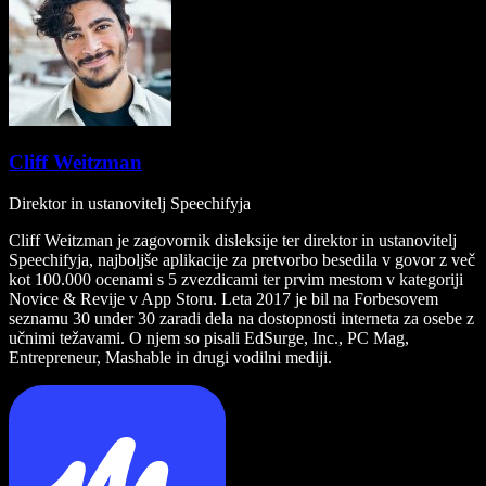
Cliff Weitzman
Direktor in ustanovitelj Speechifyja
Cliff Weitzman je zagovornik disleksije ter direktor in ustanovitelj
Speechifyja, najboljše aplikacije za pretvorbo besedila v govor z več
kot 100.000 ocenami s 5 zvezdicami ter prvim mestom v kategoriji
Novice & Revije v App Storu. Leta 2017 je bil na Forbesovem
seznamu 30 under 30 zaradi dela na dostopnosti interneta za osebe z
učnimi težavami. O njem so pisali EdSurge, Inc., PC Mag,
Entrepreneur, Mashable in drugi vodilni mediji.