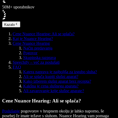
50M+ uporabnikov
Kazalo
Cene Nuance Hearing: Ali se splača?
Kaj je Nuance Hearing?
Cene Nuance Hearing
Način predavanja
Pogovor
Skupinska razprava
Speechify – več za poslušati
FAQ
Katera naprava je najboljša za izgubo sluha?
Ali se splača kupiti slušni aparat?
Kako izberem slušni aparat brez recepta?
Kakšna je cena slušnega aparata?
Ali zavarovanje krije slušne aparate?
Cene Nuance Hearing: Ali se splača?
Poslušanje
pogovorov v hrupnem okolju je lahko naporno, še
posebej če imate težave s sluhom. Nuance Hearing vam pomaga