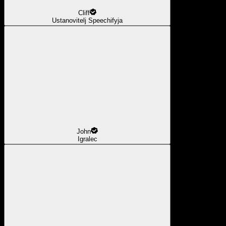
Cliff
Ustanovitelj Speechifyja
John
Igralec