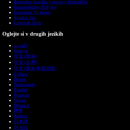
Pretvorba besedila v govor v hindujščini
Glasno branje PDF-jev
Generator AI glasov
Texto a Voz
Leitor de Texto
Oglejte si v drugih jezikih
العربية
Magyar
中文 (简体)
中文 (台灣)
中文 (简体 中国大陆)
Čeština
Dansk
Nederlands
English
Français
Suomi
Deutsch
हिन्दी
Italiano
日本語
한국어