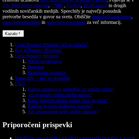
The Wall Street Journal
,
CNBC
,
Forbes
,
TechCrunch
in drugih
vodilnih novičarskih medijih. Speechify je največji ponudnik
pretvorbe besedila v govor na svetu. Obiščite
speechify.com/news
,
speechify.com/blog
in
speechify.com/press
za več informacij.
Kazalo
Cene Nuance Hearing: Ali se splača?
Kaj je Nuance Hearing?
Cene Nuance Hearing
Način predavanja
Pogovor
Skupinska razprava
Speechify – več za poslušati
FAQ
Katera naprava je najboljša za izgubo sluha?
Ali se splača kupiti slušni aparat?
Kako izberem slušni aparat brez recepta?
Kakšna je cena slušnega aparata?
Ali zavarovanje krije slušne aparate?
Priporočeni prispevki
Izboljšajte uporabniško izkušnjo s pretvorbo besedila v govor