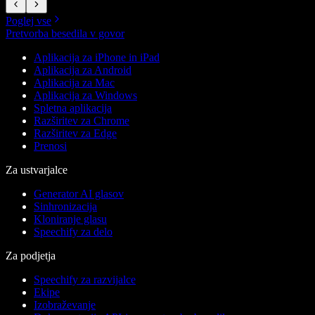
Poglej vse
Pretvorba besedila v govor
Aplikacija za iPhone in iPad
Aplikacija za Android
Aplikacija za Mac
Aplikacija za Windows
Spletna aplikacija
Razširitev za Chrome
Razširitev za Edge
Prenosi
Za ustvarjalce
Generator AI glasov
Sinhronizacija
Kloniranje glasu
Speechify za delo
Za podjetja
Speechify za razvijalce
Ekipe
Izobraževanje