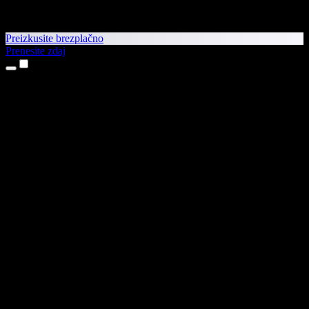
Preizkusite brezplačno
Prenesite zdaj
Izdelki
Pretvorba besedila v govor
Aplikaciji za iPhone in iPad
Aplikacija za Android
Razširitev za Chrome
Razširitev za Edge
Spletna aplikacija
Aplikacija za Mac
Aplikacija za Windows