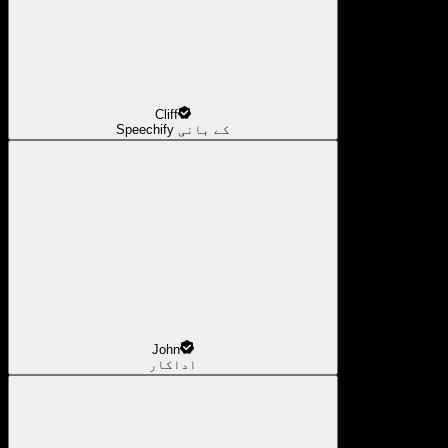
Cliff
Speechify کے بانی
John
اداکار