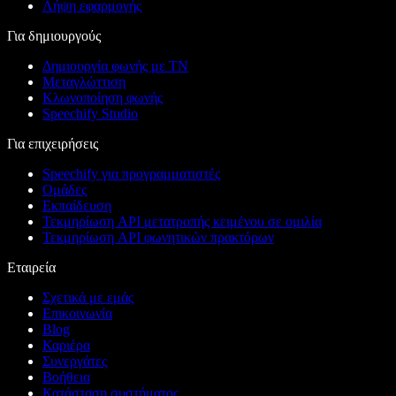
Λήψη εφαρμογής
Για δημιουργούς
Δημιουργία φωνής με ΤΝ
Μεταγλώττιση
Κλωνοποίηση φωνής
Speechify Studio
Για επιχειρήσεις
Speechify για προγραμματιστές
Ομάδες
Εκπαίδευση
Τεκμηρίωση API μετατροπής κειμένου σε ομιλία
Τεκμηρίωση API φωνητικών πρακτόρων
Εταιρεία
Σχετικά με εμάς
Επικοινωνία
Blog
Καριέρα
Συνεργάτες
Βοήθεια
Κατάσταση συστήματος