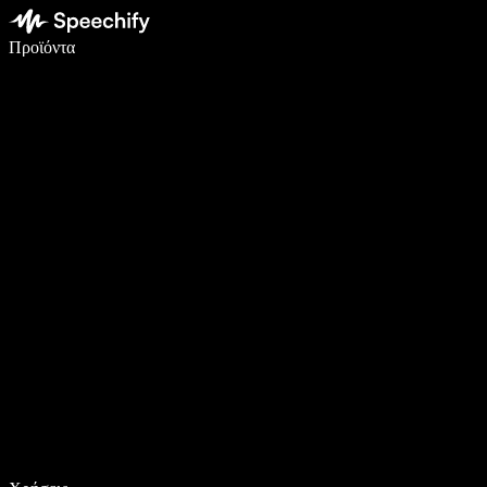
Γράψτε 5× πιο γρήγορα με φωνητική πληκτρολόγηση
Προϊόντα
Μάθετε περισσότερα