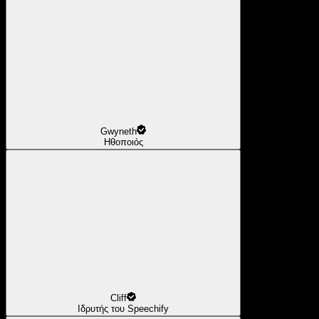
Gwyneth
Ηθοποιός
Cliff
Ιδρυτής του Speechify