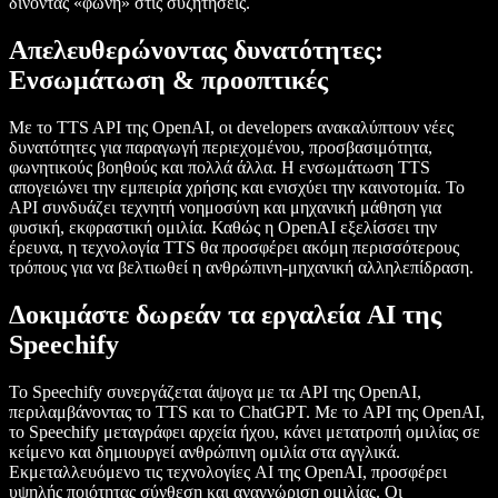
δίνοντας «φωνή» στις συζητήσεις.
Απελευθερώνοντας δυνατότητες:
Ενσωμάτωση & προοπτικές
Με το TTS API της OpenAI, οι developers ανακαλύπτουν νέες
δυνατότητες για παραγωγή περιεχομένου, προσβασιμότητα,
φωνητικούς βοηθούς και πολλά άλλα. Η ενσωμάτωση TTS
απογειώνει την εμπειρία χρήσης και ενισχύει την καινοτομία. Το
API συνδυάζει τεχνητή νοημοσύνη και μηχανική μάθηση για
φυσική, εκφραστική ομιλία. Καθώς η OpenAI εξελίσσει την
έρευνα, η τεχνολογία TTS θα προσφέρει ακόμη περισσότερους
τρόπους για να βελτιωθεί η ανθρώπινη-μηχανική αλληλεπίδραση.
Δοκιμάστε δωρεάν τα εργαλεία AI της
Speechify
Το Speechify συνεργάζεται άψογα με τα API της OpenAI,
περιλαμβάνοντας το TTS και το ChatGPT. Με το API της OpenAI,
το Speechify μεταγράφει αρχεία ήχου, κάνει μετατροπή ομιλίας σε
κείμενο και δημιουργεί ανθρώπινη ομιλία στα αγγλικά.
Εκμεταλλευόμενο τις τεχνολογίες AI της OpenAI, προσφέρει
υψηλής ποιότητας σύνθεση και αναγνώριση ομιλίας. Οι