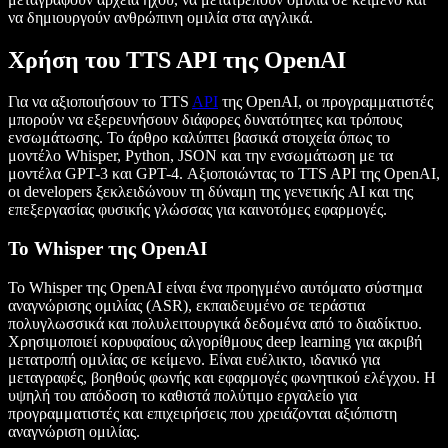
να δημιουργούν ανθρώπινη ομιλία στα αγγλικά.
Χρήση του TTS API της OpenAI
Για να αξιοποιήσουν το TTS
API
της OpenAI, οι προγραμματιστές
μπορούν να εξερευνήσουν διάφορες δυνατότητες και τρόπους
ενσωμάτωσης. Το άρθρο καλύπτει βασικά στοιχεία όπως το
μοντέλο Whisper, Python, JSON και την ενσωμάτωση με τα
μοντέλα GPT-3 και GPT-4. Αξιοποιώντας το TTS API της OpenAI,
οι developers ξεκλειδώνουν τη δύναμη της γενετικής AI και της
επεξεργασίας φυσικής γλώσσας για καινοτόμες εφαρμογές.
Το Whisper της OpenAI
Το Whisper της OpenAI είναι ένα προηγμένο αυτόματο σύστημα
αναγνώρισης ομιλίας (ASR), εκπαιδευμένο σε τεράστια
πολυγλωσσικά και πολυλειτουργικά δεδομένα από το διαδίκτυο.
Χρησιμοποιεί κορυφαίους αλγορίθμους deep learning για ακριβή
μετατροπή ομιλίας σε κείμενο. Είναι ευέλικτο, ιδανικό για
μεταγραφές, βοηθούς φωνής και εφαρμογές φωνητικού ελέγχου. Η
υψηλή του απόδοση το καθιστά πολύτιμο εργαλείο για
προγραμματιστές και επιχειρήσεις που χρειάζονται αξιόπιστη
αναγνώριση ομιλίας.