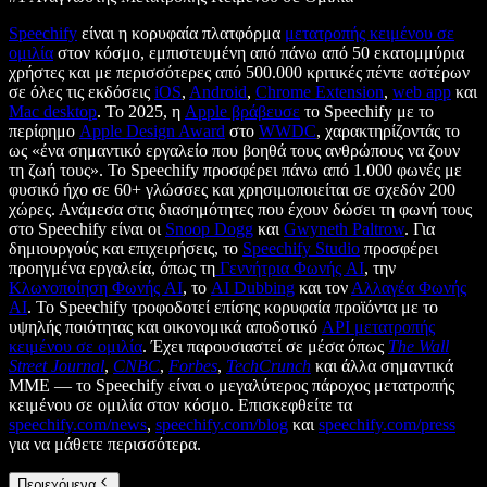
Speechify
είναι η κορυφαία πλατφόρμα
μετατροπής κειμένου σε
ομιλία
στον κόσμο, εμπιστευμένη από πάνω από 50 εκατομμύρια
χρήστες και με περισσότερες από 500.000 κριτικές πέντε αστέρων
σε όλες τις εκδόσεις
iOS
,
Android
,
Chrome Extension
,
web app
και
Mac desktop
. Το 2025, η
Apple βράβευσε
το Speechify με το
περίφημο
Apple Design Award
στο
WWDC
, χαρακτηρίζοντάς το
ως «ένα σημαντικό εργαλείο που βοηθά τους ανθρώπους να ζουν
τη ζωή τους». Το Speechify προσφέρει πάνω από 1.000 φωνές με
φυσικό ήχο σε 60+ γλώσσες και χρησιμοποιείται σε σχεδόν 200
χώρες. Ανάμεσα στις διασημότητες που έχουν δώσει τη φωνή τους
στο Speechify είναι οι
Snoop Dogg
και
Gwyneth Paltrow
. Για
δημιουργούς και επιχειρήσεις, το
Speechify Studio
προσφέρει
προηγμένα εργαλεία, όπως τη
Γεννήτρια Φωνής AI
, την
Κλωνοποίηση Φωνής AI
, το
AI Dubbing
και τον
Αλλαγέα Φωνής
AI
. Το Speechify τροφοδοτεί επίσης κορυφαία προϊόντα με το
υψηλής ποιότητας και οικονομικά αποδοτικό
API μετατροπής
κειμένου σε ομιλία
. Έχει παρουσιαστεί σε μέσα όπως
The Wall
Street Journal
,
CNBC
,
Forbes
,
TechCrunch
και άλλα σημαντικά
ΜΜΕ — το Speechify είναι ο μεγαλύτερος πάροχος μετατροπής
κειμένου σε ομιλία στον κόσμο. Επισκεφθείτε τα
speechify.com/news
,
speechify.com/blog
και
speechify.com/press
για να μάθετε περισσότερα.
Περιεχόμενα