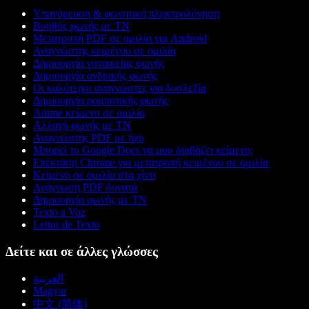
Υπαγόρευση & φωνητική πληκτρολόγηση
Βοηθός φωνής με ΤΝ
Μετατροπή PDF σε ομιλία για Android
Αναγνώστης κειμένου σε ομιλία
Δημιουργία γυναικείας φωνής
Δημιουργία ανδρικής φωνής
Οι καλύτεροι αναγνώστες για δυσλεξία
Δημιουργία ρομποτικής φωνής
Anime κείμενο σε ομιλία
Αλλαγή φωνής με ΤΝ
Αναγνώστης PDF με ήχο
Μπορεί το Google Docs να μου διαβάζει κείμενο;
Επέκταση Chrome για μετατροπή κειμένου σε ομιλία
Κείμενο σε ομιλία στα χίντι
Ανάγνωση PDF δυνατά
Δημιουργία φωνής με ΤΝ
Texto a Voz
Leitor de Texto
Δείτε και σε άλλες γλώσσες
العربية
Magyar
中文 (简体)