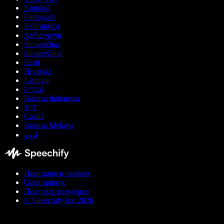
Română
Português
Български
ქართული
Slovenčina
Slovenščina
Eesti
Hrvatski
Lietuvių
עברית
Bahasa Indonesia
বাংলা
Català
Bahasa Melayu
اردو
Προτιμήσεις cookies
Όροι χρήσης
Πολιτική απορρήτου
© Speechify Inc 2026