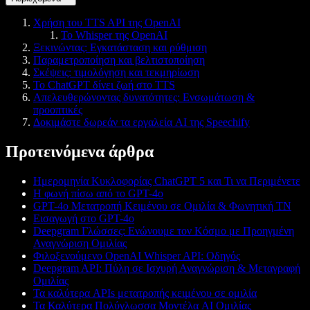
Χρήση του TTS API της OpenAI
Το Whisper της OpenAI
Ξεκινώντας: Εγκατάσταση και ρύθμιση
Παραμετροποίηση και βελτιστοποίηση
Σκέψεις: τιμολόγηση και τεκμηρίωση
Το ChatGPT δίνει ζωή στο TTS
Απελευθερώνοντας δυνατότητες: Ενσωμάτωση &
προοπτικές
Δοκιμάστε δωρεάν τα εργαλεία AI της Speechify
Προτεινόμενα άρθρα
Ημερομηνία Κυκλοφορίας ChatGPT 5 και Τι να Περιμένετε
Η φωνή πίσω από το GPT-4o
GPT-4o Μετατροπή Κειμένου σε Ομιλία & Φωνητική ΤΝ
Εισαγωγή στο GPT-4o
Deepgram Γλώσσες: Ενώνουμε τον Κόσμο με Προηγμένη
Αναγνώριση Ομιλίας
Φιλοξενούμενο OpenAI Whisper API: Οδηγός
Deepgram API: Πύλη σε Ισχυρή Αναγνώριση & Μεταγραφή
Ομιλίας
Τα καλύτερα APIs μετατροπής κειμένου σε ομιλία
Τα Καλύτερα Πολύγλωσσα Μοντέλα AI Ομιλίας