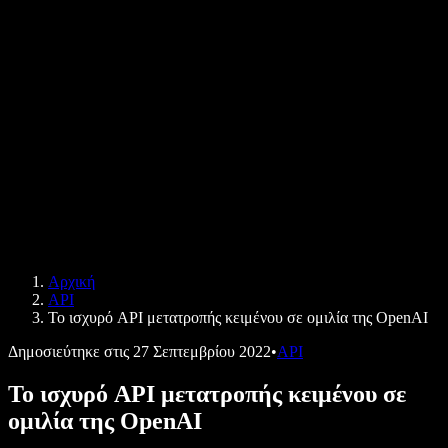
Μελέτες περίπτωσης B2B
Αλλαγή φωνής με ΤΝ
Αξιολογήσεις
Εφαρμογές που διαβάζουν κείμενο δυνατά
Τύπος
Διάβασέ μου
Αναγνώστης κειμένου σε ομιλία
Επιχειρήσεις
Speechify για επιχειρήσεις & εκπαίδευση
Speechify για Access to Work
Speechify για DSA
SIMBA Φωνητικοί Πράκτορες
Αρχική
Speechify για προγραμματιστές
API
Το ισχυρό API μετατροπής κειμένου σε ομιλία της OpenAI
Δημοσιεύτηκε στις
27 Σεπτεμβρίου 2022
•
API
Το ισχυρό API μετατροπής κειμένου σε
ομιλία της OpenAI