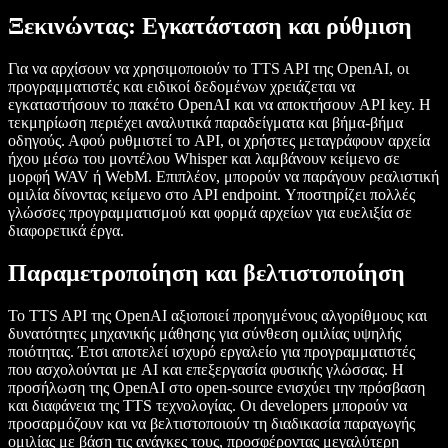
Ξεκινώντας: Εγκατάσταση και ρύθμιση
Για να αρχίσουν να χρησιμοποιούν το TTS API της OpenAI, οι
προγραμματιστές και ειδικοί δεδομένων χρειάζεται να
εγκαταστήσουν το πακέτο OpenAI και να αποκτήσουν API key. Η
τεκμηρίωση περιέχει αναλυτικά παραδείγματα και βήμα-βήμα
οδηγούς. Αφού ρυθμιστεί το API, οι χρήστες μεταγράφουν αρχεία
ήχου μέσω του μοντέλου Whisper και λαμβάνουν κείμενο σε
μορφή WAV ή WebM. Επιπλέον, μπορούν να παράγουν ρεαλιστική
ομιλία δίνοντας κείμενο στο API endpoint. Υποστηρίζει πολλές
γλώσσες προγραμματισμού και φορμά αρχείων για ευελιξία σε
διαφορετικά έργα.
Παραμετροποίηση και βελτιστοποίηση
Το TTS API της OpenAI αξιοποιεί προηγμένους αλγορίθμους και
δυνατότητες μηχανικής μάθησης για σύνθεση ομιλίας υψηλής
ποιότητας. Έτσι αποτελεί ισχυρό εργαλείο για προγραμματιστές
που ασχολούνται με AI και επεξεργασία φυσικής γλώσσας. Η
προσήλωση της OpenAI στο open-source ενισχύει την πρόσβαση
και διαφάνεια της TTS τεχνολογίας. Οι developers μπορούν να
προσαρμόζουν και να βελτιστοποιούν τη διαδικασία παραγωγής
ομιλίας με βάση τις ανάγκες τους, προσφέροντας μεγαλύτερη