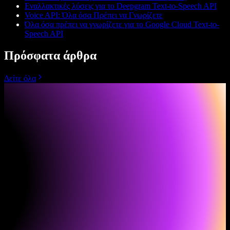
Εναλλακτικές λύσεις για το Deepgram Text-to-Speech API
Voice API: Όλα όσα Πρέπει να Γνωρίζετε
Όλα όσα πρέπει να γνωρίζετε για το Google Cloud Text-to-
Speech API
Πρόσφατα άρθρα
Δείτε όλα