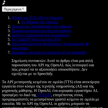
Περιεχόμενα
Χρήση του TTS API της OpenAI
Το Whisper της OpenAI
Ξεκινώντας: Εγκατάσταση και ρύθμιση
Παραμετροποίηση και βελτιστοποίηση
Σκέψεις: τιμολόγηση και τεκμηρίωση
Το ChatGPT δίνει ζωή στο TTS
Απελευθερώνοντας δυνατότητες: Ενσωμάτωση &
προοπτικές
Δοκιμάστε δωρεάν τα εργαλεία AI της Speechify
Σημείωση συντακτών
: Αυτό το άρθρο είναι μια απλή
παρουσίαση του API της OpenAI, πώς λειτουργεί και
πώς μπορεί να το αξιοποιήσει οποιοσδήποτε. Δεν
σχετίζεται με το Speechify.
Τα API μετατροπής κειμένου σε ομιλία (TTS) είναι ανεκτίμητα
εργαλεία στον κόσμο της τεχνητής νοημοσύνης (AI) και της
μηχανικής μάθησης. Η OpenAI, ένα κορυφαίο εργαστήριο AI,
προσφέρει το δικό της
TTS API
, επιτρέποντας στους
προγραμματιστές να μετατρέπουν γραπτό κείμενο σε ομιλία με
ευκολία. Με το API της OpenAI, οι χρήστες μπορούν να
μεταγράφουν αρχεία ήχου, να μετατρέπουν ομιλία σε κείμενο και