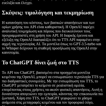
ευελιξία και έλεγχο.
Σκέψεις: τιμολόγηση και τεκμηρίωση
Η κατανόηση του κόστους, των βασικών απαιτήσεων και των
ορίων χρήσης του API είναι καθοριστική. Η OpenAI παρέχει
αναλυτική τεκμηρίωση και πόρους που διευκολύνουν τους
προγραμματιστές στη χρήση του API. Η διαρκής έρευνα και
εξέλιξη της OpenAI διασφαλίζει ότι το TTS API παραμένει στην
αιχμή της τεχνολογίας AI. Τα μοντέλα όπως το GPT-3.5-turbo και
το Whisper δείχνουν τη σταθερή προσήλωση της OpenAI στην
καινοτομία.
Το ChatGPT δίνει ζωή στο TTS
Το API του ChatGPT, βασισμένο στα προηγμένα μοντέλα
κειμένου της OpenAI, μπορεί να ενσωματώσει τεχνολογία TTS για
πιο διαδραστικές συνομιλίες. Με την ενσωμάτωση του TTS, το
ChatGPT μετατρέπει το κείμενο σε ρεαλιστική ομιλία,
επιτρέποντας στους χρήστες να ακούν φυσικές απαντήσεις. Αυτή η
δυνατότητα απογειώνει την εμπειρία, κάνοντας την επικοινωνία πιο
ζωντανή. Χάρη στο TTS, το ChatGPT γεφυρώνει το χάσμα
ανάμεσα στις μεταγραφές κειμένου και τον προφορικό λόγο,