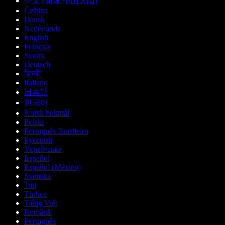
中文 (简体 中国大陆)
Čeština
Dansk
Nederlands
English
Français
Suomi
Deutsch
हिन्दी
Italiano
日本語
한국어
Norsk bokmål
Polski
Português Brasileiro
Русский
Українська
Español
Español (México)
Svenska
ไทย
Türkçe
Tiếng Việt
Română
Português