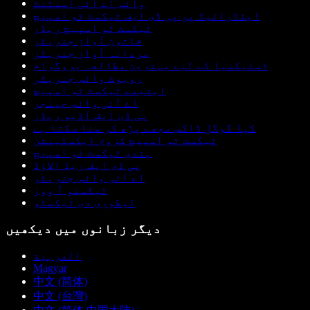
وائس اے آئی اسسٹنٹ
اینڈرائیڈ پر پی ڈی ایف ٹیکسٹ ٹو اسپیچ
ٹیکسٹ ٹو اسپیچ ریڈر
خاتون آواز جنریٹر
مردانہ آواز جنریٹر
ڈسلیکسیا کے لیے بہترین مطالعہ پروگرام
روبوٹ وائس جنریٹر
اینیمے ٹیکسٹ ٹو اسپیچ
اے آئی وائس چینجر
پی ڈی ایف آڈیو ریڈر
کیا گوگل ڈاکس مجھے پڑھ کر سنا سکتا ہے
ٹیکسٹ ٹو اسپیچ کروم ایکسٹینشن
ہندی ٹیکسٹ ٹو اسپیچ
پی ڈی ایف ریڈ الاؤڈ
اے آئی وائس جنریٹر
ٹیکستو آ ووز
لیطوری دی ٹیکسٹو
دیگر زبانوں میں دیکھیں
العربية
Magyar
中文 (简体)
中文 (台灣)