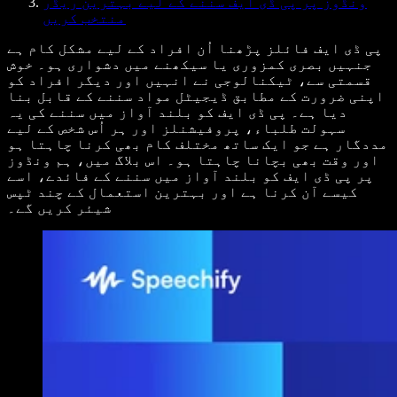
ونڈوز پر پی ڈی ایف سننے کے لیے بہترین ریڈر
منتخب کریں
پی ڈی ایف فائلز پڑھنا اُن افراد کے لیے مشکل کام ہے
جنہیں بصری کمزوری یا سیکھنے میں دشواری ہو۔ خوش
قسمتی سے، ٹیکنالوجی نے انہیں اور دیگر افراد کو
اپنی ضرورت کے مطابق ڈیجیٹل مواد سننے کے قابل بنا
دیا ہے۔ پی ڈی ایف کو بلند آواز میں سننے کی یہ
سہولت طلباء، پروفیشنلز اور ہر اُس شخص کے لیے
مددگار ہے جو ایک ساتھ مختلف کام بھی کرنا چاہتا ہو
اور وقت بھی بچانا چاہتا ہو۔ اس بلاگ میں، ہم ونڈوز
پر پی ڈی ایف کو بلند آواز میں سننے کے فائدے، اسے
کیسے آن کرنا ہے اور بہترین استعمال کے چند ٹپس
شیئر کریں گے۔