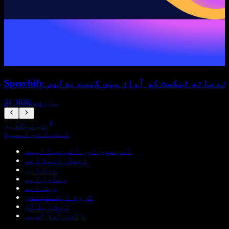
ڈوز ایپ کے ساتھ ٹیکسٹ کو آواز میں کیسے بدلیں
31 مارچ، 2026
سب دیکھیں
ٹیکسٹ ٹو اسپیچ
آئی فون اور آئی پیڈ ایپس
اینڈرائیڈ ایپ
میک ایپ
ونڈوز ایپ
ویب ایپ
کروم ایکسٹینشن
ایج ایڈ آن
ڈاؤن لوڈ کریں