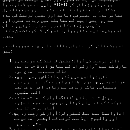
ایپ ہے جو ڈسلیکسیا، ADHD اور دیگر پڑھائی کی
مشکلات والے افراد کے لیے پڑھنا اور سیکھنا سہل
بناتی ہے۔ یہ مصنوعی ذہانت اور مشین لرننگ کی مدد
سے روایتی ایپس کے مقابلے میں زیادہ فطری اور
دلچسپ پڑھنے کا تجربہ فراہم کرتی ہے۔ آپ
اسپیشیفائی سے تقریباً ہر قسم کی ڈاکومنٹ سن سکتے
ہیں۔
اسپیشیفائی کو نمایاں بنانے والی چند خصوصیات یہ
ہیں:
ذاتی نوعیت کی آواز: مشین لرننگ کے ذریعے ہر
صارف کے لیے آواز کو اس کے مطابق ڈھالا جاتا ہے،
تاکہ سمجھنا آسان ہو۔
کئی زبانوں میں سُنیں: انگلش، ہسپانوی،
فرانسیسی، جرمن، اطالوی اور دیگر زبانوں میں
دستیاب، تاکہ زیادہ سے زیادہ افراد فائدہ
اٹھا سکیں۔
ریئل ٹائم ہائی لائٹنگ: آواز کے ساتھ ساتھ
ٹیکسٹ کو نمایاں کرتا ہے، جس سے سمجھنا مزید
آسان ہو جاتا ہے۔
ایڈوانسڈ پلے بیک کنٹرولز: آواز کی رفتار، پچ
اور والیوم ایڈجسٹ کرنے کے آپشنز آسانی سے
دستیاب ہیں۔
آسان رسائی: اسپیشیفائی خصوصی ضروریات والے