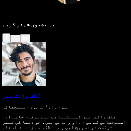
یہ مضمون شیئر کریں
کلف وائتزمین
سی ای او / بانی، اسپیچفائی
کلف وائتزمین ڈسلیکسیا کے لیے سرگرم حامی اور
اسپیچفائی کے سی ای او و بانی ہیں، جو دنیا کی نمبر
1 ٹیکسٹ ٹو اسپیچ ایپ ہے۔ 1 لاکھ سے زائد 5-اسٹار