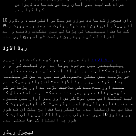
افراد کے لیے بھی آسان رسائی کے ساتھ ڈیزائن
کیا گیا ہے۔
ان فیچرز کے ساتھ یوزر فرینڈلی انٹرفیس، ونڈوز 10،
PC، آئی پیڈ، آئی فون اور دیگر پلیٹ فارمز پر سپورٹ
کے باعث اسپیشیفائی پڑھائی میں مشکلات رکھنے والے
افراد کے لیے بہترین ٹیکسٹ ٹو اسپیچ ایپ ہے۔
ریڈ الاؤڈ
ریڈ الاؤڈ
ایک فیچر ہے جو کچھ ٹیکسٹ ٹو اسپیچ
ایپلیکیشنز میں موجود ہوتا ہے اور ٹیکسٹ کو آواز
میں پڑھ سکتا ہے۔ یہ اُن افراد کے لیے بہت مددگار ہے
جو پڑھنے میں مشکل محسوس کرتے ہیں یا سن کر سیکھنا
پسند کرتے ہیں۔ ریڈ الاؤڈ مختلف زبانیں سیکھنے،
سننے اور سمجھنے کی صلاحیت بڑھانے اور پڑھائی کو
دلچسپ بنانے میں بھی مدد دے سکتا ہے۔ استعمال کے
لیے ٹیکسٹ ایپ میں لوڈ کریں اور پھر آواز میں سُنیں۔
صارف رفتار، والیوم اور دیگر سیٹنگز اپنی ضرورت کے
مطابق بد ل سکتا ہے۔ مائیکروسافٹ ایج پلگ اِن کے طور
پر ونڈوز 10 میں دستیاب ہے، یا الگ ایپ یا اپ ڈیٹ کے
طور پر انسٹال کی جا سکتی ہے۔
نیچرل ریڈر