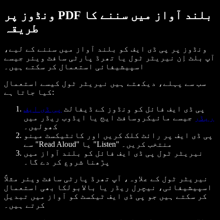
ونڈوز پر PDF بلند آواز میں سننے کا
طریقہ
ونڈوز پر پی ڈی ایف کو بلند آواز میں سننے کے لیے،
آپ بلٹ اِن نیریٹر ٹول یا تھرڈ پارٹی سافٹ ویئر جیسے
اسپیشیفائی استعمال کر سکتے ہیں۔
سب سے پہلے، دیکھتے ہیں نیریٹر ٹول کیسے استعمال
کیا جاتا ہے:
پی ڈی ایف فائل کو ونڈوز کے ڈیفالٹ
پی ڈی ایف
ریڈر
جیسے مائیکروسافٹ ایج یا ایڈوب ریڈر میں
کھولیں۔
پی ڈی ایف پر رائٹ کلک کریں اور کانٹیکسٹ مینو
سے "Read Aloud" یا "Listen" منتخب کریں۔
نیریٹر ٹول پی ڈی ایف فائل کو بلند آواز میں
پڑھنا شروع کر دے گا۔
نیریٹر ٹول کے علاوہ، آپ تھرڈ پارٹی سافٹ ویئر مثلاً
اسپیشیفائی، نیچرل ریڈر یا بالابولکا بھی استعمال
کر سکتے ہیں جو پی ڈی ایف ٹیکسٹ کو آواز میں تبدیل
کرتے ہیں۔