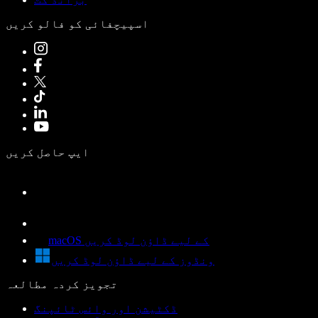
اسپیچفائی کو فالو کریں
ایپ حاصل کریں
macOS کے لیے ڈاؤن لوڈ کریں
ونڈوز کے لیے ڈاؤن لوڈ کریں
تجویز کردہ مطالعہ
ڈکٹیشن اور وائس ٹائپنگ