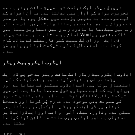
نیچرل ریڈر ایک ٹیکسٹ ٹو اسپیچ سافٹ ویئر ہے جو
تحریری مواد کو آواز میں بدلتا ہے۔ یہ اُن افراد کے
لیے سودمند ہے جنہیں پڑھنے میں مشکل ہو، یا جو سفر
کے دوران یا مصروفیت میں سننا چاہتے ہوں۔ اس سے نئی
زبانیں سیکھنا یا مادری زبان میں دستاویز سننا بھی
آسان ہو جاتا ہے۔ یہ سافٹ ویئر Word ڈاکومنٹس، پی
ڈی ایف اور ای بُک سمیت کئی فارمیٹس کے ساتھ کام
کرتا ہے۔ استعمال کے لیے ٹیکسٹ لوڈ کریں اور سُن
لیں۔
ایڈوب ایکروبیٹ ریڈر
ایڈوب ایکروبیٹ ریڈر ایک سافٹ ویئر ہے جو پی ڈی ایف
پڑھنے، اس پر نوٹس لینے اور پرنٹ کرنے کے لیے
استعمال ہوتا ہے۔ اسے ایڈوب سسٹمز نے بنایا ہے اور
پی ڈی ایف کے لیے معیاری ٹول سمجھا جاتا ہے۔ اس میں
ٹیکسٹ ہائی لائٹنگ، نوٹ لینے اور رئیل ٹائم تعاون
کی سہولت بھی موجود ہے۔ فارم پُر کرنا اور دستخط
کرنا، پی ڈی ایف کو ورڈ یا ایکسل میں بدلنا بھی
ممکن ہے۔ ونڈوز، میک، آئی او ایس اور اینڈرائیڈ پر
دستیاب ہے اور ایڈوب ویب سائٹ سے ڈاؤن لوڈ کیا جا
سکتا ہے۔
بالابولکا