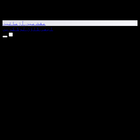
مفت میں آزمائیں
ابھی ڈاؤن لوڈ کریں
مصنوعات
متن کو آواز میں بدلیں
iPhone اور iPad ایپس
Android ایپ
Chrome ایکسٹینشن
Edge ایکسٹینشن
ویب ایپ
Mac ایپ