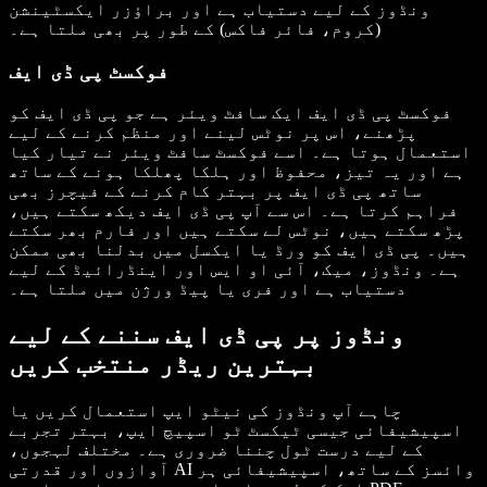
ونڈوز کے لیے دستیاب ہے اور براؤزر ایکسٹینشن
(کروم، فائر فاکس) کے طور پر بھی ملتا ہے۔
فوکسٹ پی ڈی ایف
فوکسٹ پی ڈی ایف ایک سافٹ ویئر ہے جو پی ڈی ایف کو
پڑھنے، اس پر نوٹس لینے اور منظم کرنے کے لیے
استعمال ہوتا ہے۔ اسے فوکسٹ سافٹ ویئر نے تیار کیا
ہے اور یہ تیز، محفوظ اور ہلکا پھلکا ہونے کے ساتھ
ساتھ پی ڈی ایف پر بہتر کام کرنے کے فیچرز بھی
فراہم کرتا ہے۔ اس سے آپ پی ڈی ایف دیکھ سکتے ہیں،
پڑھ سکتے ہیں، نوٹس لے سکتے ہیں اور فارم بھر سکتے
ہیں۔ پی ڈی ایف کو ورڈ یا ایکسل میں بدلنا بھی ممکن
ہے۔ ونڈوز، میک، آئی او ایس اور اینڈرائیڈ کے لیے
دستیاب ہے اور فری یا پیڈ ورژن میں ملتا ہے۔
ونڈوز پر پی ڈی ایف سننے کے لیے
بہترین ریڈر منتخب کریں
چاہے آپ ونڈوز کی نیٹو ایپ استعمال کریں یا
اسپیشیفائی جیسی ٹیکسٹ ٹو اسپیچ ایپ، بہتر تجربے
کے لیے درست ٹول چننا ضروری ہے۔ مختلف لہجوں،
آوازوں اور قدرتی AI وائسز کے ساتھ، اسپیشیفائی ہر