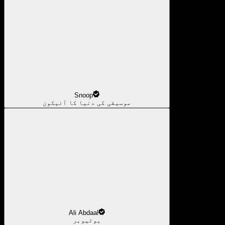
Snoop
موسیقی کی دنیا کا آئیکون
Ali Abdaal
یوٹیوبر