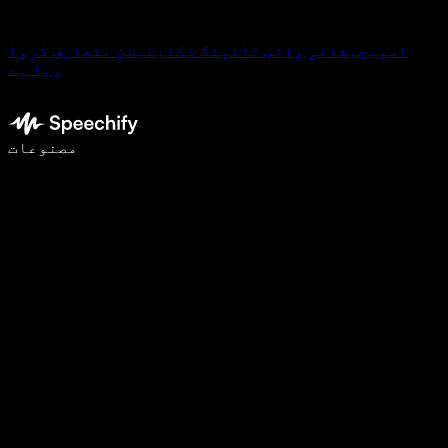
اسپیچیفائی وائس ٹائپنگ ڈکٹیٹیشن متعارف کروا
رہا ہے
وائس ٹائپنگ کے ساتھ 5 گنا تیزی سے لکھیں
مصنوعات
مزید جانیں