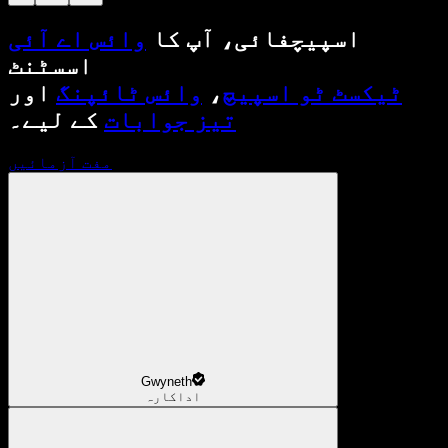
اسپیچفائی، آپ کا
وائس اے آئی
اسسٹنٹ
ٹیکسٹ ٹو اسپیچ
،
وائس ٹائپنگ
اور
تیز جوابات
کے لیے۔
مفت آزمائیں
Gwyneth
اداکارہ