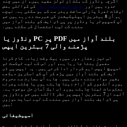
اگرچہ ونڈوز کے بلٹ اِن ٹولز مفید ہیں، ان میں چند
حدود ہیں اور
پی ڈی ایف وائس ریڈر
کی کوالٹی بعض
اوقات تھرڈ پارٹی سافٹ ویئر سے کم ہو سکتی ہے۔ نیچے
ہم اُن 8 بہترین ایپلیکیشنز کی فہرست دے رہے ہیں جو
آپ کمپیوٹر یا ونڈوز پر پی ڈی ایف کو بلند آواز میں
سننے کے لیے استعمال کر سکتے ہیں۔
ونڈوز یا PC پر PDF بلند آواز میں
پڑھنے والی 7 بہترین ایپس
اس تیز رفتار دور میں، بیک وقت زیادہ کام کرنا
معمول بنتا جا رہا ہے، اور اس کے لیے ٹیکسٹ ٹو
اسپیچ ایپس اہم کردار ادا کرتی ہیں۔ یہ ایپس پی ڈی
ایف کو بلند آواز میں پڑھ کر آپ کو اسکرین دیکھے
بغیر مواد سننے دیتی ہیں۔ چاہے آپ بصارت سے محروم
ہوں، آنکھوں کو آرام دینا چاہتے ہوں یا چلتے پھرتے
معلومات لینا چاہتے ہوں، اب ایک آسان حل موجود ہے۔
آئیے ان 7 بہترین ایپس پر نظر ڈالتے ہیں جو ونڈوز پر
پی ڈی ایف بلند آواز میں سننے کے لیے نہایت موزوں
ہیں:
اسپیشیفائی
اسپیشیفائی ایک طاقتور اور آسان ٹیکسٹ ٹو اسپیچ