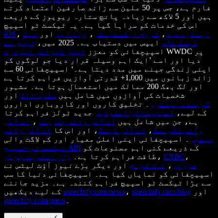
فارم ہے، جس پر 50 ملین سے زائد صارفین اعتماد کرتے
ہیں اور 5 لاکھ سے زیادہ پانچ ستارہ ریویوز کے ذریعے
اس کی خدمات کو سراہا گیا ہے۔ یہ ٹیکسٹ ٹو اسپیچ
اینڈرائیڈ
،
کروم ایکسٹینشن
،
ویب ایپ
اور
میک
،
iOS
ڈیسک ٹاپ
ایپس میں دستیاب ہے۔ 2025 میں،
ایپل نے
WWDC پر
اسپیچفائی کو معزز
ایپل ڈیزائن ایوارڈ
دیا اور اسے ’ایک اہم وسیلہ قرار دیا جو لوگوں کو
اپنی زندگی جینے میں مدد دیتا ہے۔‘ اسپیچفائی 60 سے
زائد زبانوں میں 1,000+ قدرتی آوازیں فراہم کرتا ہے
اور لگ بھگ 200 ممالک میں استعمال ہوتا ہے۔ مشہور
شخصیات کی آوازوں میں شامل ہیں
سنُوپ ڈاگ
اور
گوینتھ پیلٹرو
۔ تخلیق کاروں اور کاروباری اداروں
کے لیے،
اسپیچفائی اسٹوڈیو
جدید ٹولز فراہم کرتا
ہے، جن میں شامل ہیں
اے آئی وائس جنریٹر
،
اے آئی
وائس کلوننگ
،
اے آئی ڈبنگ
، اور اس کا
اے آئی وائس
چینجر
۔ اسپیچفائی اپنی اعلیٰ معیار اور کم لاگت والی
کے ذریعے کئی اہم مصنوعات کو
ٹیکسٹ ٹو اسپیچ API
،
CNBC
،
طاقت فراہم کرتا ہے۔
وال اسٹریٹ جرنل
فوربز
،
ٹیک کرنچ
اور دیگر بڑے نیوز آؤٹ لیٹس نے
اسپیچفائی کو نمایاں کیا ہے۔ اسپیچفائی دنیا کا سب
سے بڑا ٹیکسٹ ٹو اسپیچ فراہم کنندہ ہے۔ مزید جاننے
اور
speechify.com/blog
،
speechify.com/news
کے لیے دیکھیں
۔
speechify.com/press