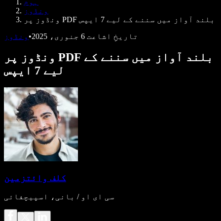
ہوم
ڈویلپرز کے لیے Speechify
ونڈوز
ونڈوز پر PDF بلند آواز میں سننے کے لیے 7 ایپس
تاریخِ اشاعت
6 جنوری، 2025
•
ونڈوز
ونڈوز پر PDF بلند آواز میں سننے کے
لیے 7 ایپس
کلف وائتزمین
سی ای او / بانی، اسپیچفائی