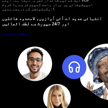
ایک کے لیے شاندار تجربہ دیتا ہے۔ اپنے PDF
اسپیشیفائی پر براہِ راست کمپیوٹر سے یا کروم
ایکسٹینشن کے ذریعے سنیں!
انتہائی جدید اے آئی آوازوں، لامحدود فائلوں
اور 24/7 سپورٹ سے لطف اٹھائیں
مفت آزمائیں