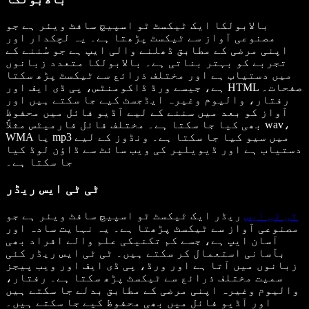
بالابولکا ایک ٹیکسٹ ٹو اسپیچ سافٹ ویئر ہے جو
مصنوعی آواز سے ٹیکسٹ پڑھتا ہے۔ یہ لچکدار اور
اپنی مرضی کے مطابق ڈھلنے والی ایپ ہے جو سُننے کے
تجربے کو بہتر بناتی ہے۔ بالابولکا متعدد زبانوں
میں دستیاب ہے اور مختلف ذرائع سے ٹیکسٹ پڑھ سکتا
ہے، جیسے ورڈ ڈاکومنٹس، پی ڈی ایف اور HTML صفحات۔
رفتار، والیوم وغیرہ ایڈجسٹ کیے جا سکتے ہیں اور
آواز کو بعد میں سننے کے لیے آڈیو فائل میں محفوظ
بھی کیا جا سکتا ہے۔ مختلف فائل فارمیٹس مثلاً wav،
WMA یا mp3 میں سیو کیا جا سکتا ہے۔ ونڈوز کے لیے
دستیاب ہے اور ڈیویلپر کی ویب سائٹ سے ڈاؤن لوڈ کیا
جا سکتا ہے۔
ٹی ٹی ایس ریڈر
ٹی ٹی ایس
ریڈر ایک ٹیکسٹ ٹو اسپیچ سافٹ ویئر ہے جو
مصنوعی آواز سے ٹیکسٹ پڑھتا ہے۔ یہ نہایت سادہ اور
آسان ایپ ہے، جسے کم تکنیکی علم والے افراد بھی
بآسانی استعمال کر سکتے ہیں۔ ٹی ٹی ایس ریڈر کئی
زبانوں میں آتا ہے اور ورڈ، پی ڈی ایف اور ویب پیجز
سمیت مختلف ذرائع سے ٹیکسٹ پڑھ سکتا ہے۔ رفتار،
والیوم وغیرہ اپنی مرضی کے مطابق بدلے جا سکتے ہیں
اور آڈیو فائل میں بھی محفوظ کیے جا سکتے ہیں۔