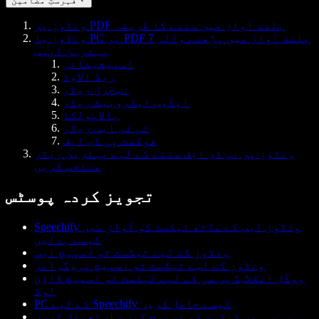
فہرستِ مضامین
ونڈوز پر PDF بلند آواز میں سننے کا طریقہ
ونڈوز یا PC پر PDF بلند آواز میں پڑھنے والی 7
بہترین ایپس
اسپیشیفائی
ریڈ الاؤڈ
نیچرل ریڈر
ایڈوب ایکروبیٹ ریڈر
بالابولکا
ٹی ٹی ایس ریڈر
فوکسٹ پی ڈی ایف
ونڈوز پر پی ڈی ایف سننے کے لیے بہترین ریڈر
منتخب کریں
تجویز کردہ پوسٹس
Speechify ونڈوز ایپ کے ساتھ ٹیکسٹ کو آواز میں
کیسے بدلیں
ونڈوز کے لیے ٹیکسٹ ٹو اسپیچ ایپ
ونڈوز کے لیے ٹیکسٹ ٹو اسپیچ پروگرامز
ووکَل انقلاب: پی سی کے لیے ٹیکسٹ ٹو اسپیچ ڈاؤن
لوڈ
PC کے لیے Speechify کیسے حاصل کریں
پی سی پر ٹیکسٹ ٹو اسپیچ کیسے استعمال کریں