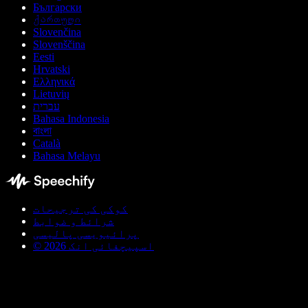
Български
ქართული
Slovenčina
Slovenščina
Eesti
Hrvatski
Ελληνικά
Lietuvių
עברית
Bahasa Indonesia
বাংলা
Català
Bahasa Melayu
کوکی کی ترجیحات
شرائط و ضوابط
پرائیویسی پالیسی
© اسپیچفائی انک 2026