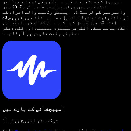
ریویوز کے ساتھ اس نے ایپ اسٹور کی نیوز و میگزین
کیٹیگری میں پہلی پوزیشن حاصل کی۔ 2017 میں
وائتزمین کو لرننگ ڈس ایبلٹی رکھنے والے افراد کے
لیے انٹرنیٹ کو زیادہ قابلِ رسائی بنانے پر فوربس 30
انڈر 30 میں شامل کیا گیا۔ ان کا تذکرہ ایڈسرج،
انک، پی سی میگ، انٹرپرینیئر، میشیبل اور کئی دیگر
نمایاں پلیٹ فارمز پر آ چکا ہے۔
اسپیچفائی کے بارے میں
#1 ٹیکسٹ ٹو اسپیچ ریڈر
اسپیچفائی
دنیا کا سب سے بڑا
ٹیکسٹ ٹو اسپیچ
پلیٹ