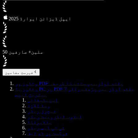
2025 ایپل ڈیزائن ایوارڈ
50 ملین+ صارفین
فہرستِ مضامین
ونڈوز پر PDF بلند آواز میں سننے کا طریقہ
ونڈوز یا PC پر PDF بلند آواز میں پڑھنے والی 7
بہترین ایپس
اسپیشیفائی
ریڈ الاؤڈ
نیچرل ریڈر
ایڈوب ایکروبیٹ ریڈر
بالابولکا
ٹی ٹی ایس ریڈر
فوکسٹ پی ڈی ایف