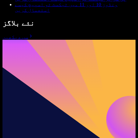
ونڈوز 10 اور 11 میں ٹیکسٹ ٹو اسپیچ کیسے
استعمال کریں
نئے بلاگز
سب دیکھیں