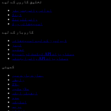
تخلیق کاروں کے لیے
اے آئی وائس جنریٹر
ڈبنگ
وائس کلوننگ
اسپیچفائی ورک
کاروبار کے لیے
ڈیولپرز کے لیے اسپیچفائی
ٹیمز
تعلیم
ٹیکسٹ ٹو اسپیچ API دستاویزات
وائس ایجنٹس API دستاویزات
کمپنی
ہمارے بارے میں
رابطہ
بلاگ
ملازمتیں
ایفیلی ایٹس
مدد
اسٹیٹس
پریس
برانڈ کٹ