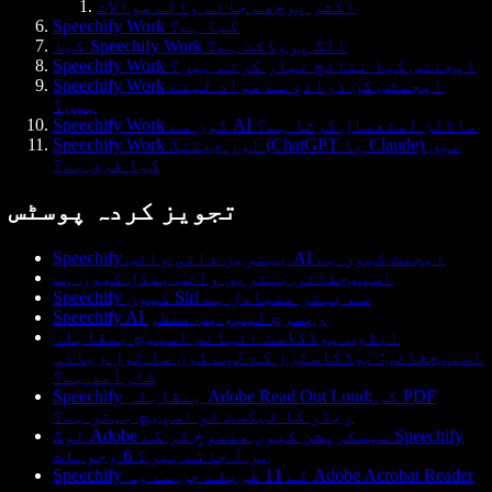
اکثر پوچھے جانے والے سوالات
Speechify Work کیا ہے؟
کیا Speechify Work الگ پروڈکٹ ہے؟
Speechify Work ایجنٹس کیا نتائج تیار کرتے ہیں؟
Speechify Work ایجنٹس کن ذرائع سے مواد لیتے
ہیں؟
Speechify Work کون سے AI ماڈلز استعمال کرتا ہے؟
Speechify Work اور چیٹنگ (ChatGPT یا Claude) میں
کیا فرق ہے؟
تجویز کردہ پوسٹس
Speechify بہترین ذاتی وائس AI ایجنٹ کیوں ہے
اسپیچفائی بہترین وائس بنڈل کیوں ہے
Speechify کیوں Siri سے بہتر متبادل ہے
Speechify AI ریسرچ لیب، پس منظر
ایڈوب پوڈکاسٹ انہانس اسپیچ بمقابلہ
اسپیچفائی: پوڈکاسٹرز کے لیے کون سا ٹول زیادہ
کارآمد ہے؟
Speechify بمقابلہ Adobe Read Out Loud: کس PDF
ریڈر کا ٹیکسٹ ٹو اسپیچ بہتر ہے؟
لوگ Adobe سبسکرپشن کیوں منسوخ کر کے Speechify
پر آ جاتے ہیں؟ 6 وجوہات
Speechify کے 11 طریقے جن سے وہ Adobe Acrobat Reader