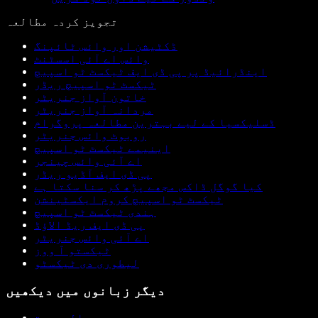
تجویز کردہ مطالعہ
ڈکٹیشن اور وائس ٹائپنگ
وائس اے آئی اسسٹنٹ
اینڈرائیڈ پر پی ڈی ایف ٹیکسٹ ٹو اسپیچ
ٹیکسٹ ٹو اسپیچ ریڈر
خاتون آواز جنریٹر
مردانہ آواز جنریٹر
ڈسلیکسیا کے لیے بہترین مطالعہ پروگرام
روبوٹ وائس جنریٹر
اینیمے ٹیکسٹ ٹو اسپیچ
اے آئی وائس چینجر
پی ڈی ایف آڈیو ریڈر
کیا گوگل ڈاکس مجھے پڑھ کر سنا سکتا ہے
ٹیکسٹ ٹو اسپیچ کروم ایکسٹینشن
ہندی ٹیکسٹ ٹو اسپیچ
پی ڈی ایف ریڈ الاؤڈ
اے آئی وائس جنریٹر
ٹیکستو آ ووز
لیطوری دی ٹیکسٹو
دیگر زبانوں میں دیکھیں
العربية