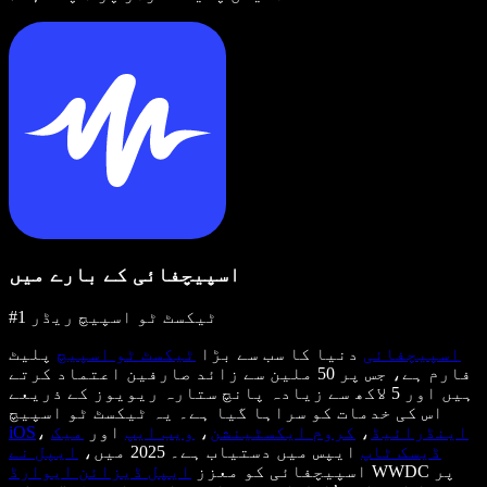
اسپیچفائی کے بارے میں
#1 ٹیکسٹ ٹو اسپیچ ریڈر
اسپیچفائی
دنیا کا سب سے بڑا
ٹیکسٹ ٹو اسپیچ
پلیٹ
فارم ہے، جس پر 50 ملین سے زائد صارفین اعتماد کرتے
ہیں اور 5 لاکھ سے زیادہ پانچ ستارہ ریویوز کے ذریعے
اس کی خدمات کو سراہا گیا ہے۔ یہ ٹیکسٹ ٹو اسپیچ
اینڈرائیڈ
،
کروم ایکسٹینشن
،
ویب ایپ
اور
میک
،
iOS
ڈیسک ٹاپ
ایپس میں دستیاب ہے۔ 2025 میں،
ایپل نے
WWDC پر
اسپیچفائی کو معزز
ایپل ڈیزائن ایوارڈ