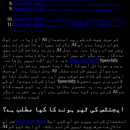
Speechify Work ایجنٹس کیا نتائج تیار کرتے ہیں؟
Speechify Work ایجنٹس کن ذرائع سے مواد لیتے
ہیں؟
Speechify Work کون سے AI ماڈلز استعمال کرتا ہے؟
Speechify Work اور چیٹنگ (ChatGPT یا Claude) میں
کیا فرق ہے؟
آج زیادہ تر لوگ AI کو صرف چیٹ کے طور پر استعمال
کرتے ہیں: آپ ٹائپ کرتے ہیں، AI جواب دیتا ہے، آپ
مزید وضاحت کرتے ہیں، AI پھر جواب دیتا ہے۔ یہ عمل
مددگار ہے، مگر اس میں آپ بس ہدایات دیتے ہیں، اصل
Speechify
Speechify Work
ذمہ داری آگے نہیں بڑھاتے۔
ویب و موبائل ایپ کا ایک ایسا فیچر ہے جو یہ انداز
بدل دیتا ہے۔ آپ صرف AI سے سوال نہیں کرتے، بلکہ
اپنی ٹیم کو کام سونپتے ہیں اور یہ ٹیم مکمل نتائج
تیار کرکے سیدھا آپ کی Speechify لائبریری میں محفوظ
کر دیتی ہے۔ یہ مضمون بتاتا ہے کہ یہ ٹیم کیسے کام
کرتی ہے، کیا بنا سکتی ہے، اور یہ تجربہ دیگر AI سے
کیسے مختلف ہے۔
ایجنٹس کی ٹیم ہونے کا کیا مطلب ہے؟
استعمال کرتے ہیں، تو آپ کسی ایک
Speechify Work
جب آپ
AI ماڈل سے صرف چیٹ نہیں کرتے، بلکہ آپ ایک ٹیم کو