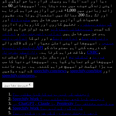
دیا اور اسے ’ایک اہم وسیلہ قرار دیا جو لوگوں کو
اپنی زندگی جینے میں مدد دیتا ہے۔‘ اسپیچفائی 60 سے
زائد زبانوں میں 1,000+ قدرتی آوازیں فراہم کرتا ہے
اور لگ بھگ 200 ممالک میں استعمال ہوتا ہے۔ مشہور
شخصیات کی آوازوں میں شامل ہیں
سنُوپ ڈاگ
اور
گوینتھ پیلٹرو
۔ تخلیق کاروں اور کاروباری اداروں
کے لیے،
اسپیچفائی اسٹوڈیو
جدید ٹولز فراہم کرتا
ہے، جن میں شامل ہیں
اے آئی وائس جنریٹر
،
اے آئی
وائس کلوننگ
،
اے آئی ڈبنگ
، اور اس کا
اے آئی وائس
چینجر
۔ اسپیچفائی اپنی اعلیٰ معیار اور کم لاگت والی
کے ذریعے کئی اہم مصنوعات کو
ٹیکسٹ ٹو اسپیچ API
،
CNBC
،
طاقت فراہم کرتا ہے۔
وال اسٹریٹ جرنل
فوربز
،
ٹیک کرنچ
اور دیگر بڑے نیوز آؤٹ لیٹس نے
اسپیچفائی کو نمایاں کیا ہے۔ اسپیچفائی دنیا کا سب
سے بڑا ٹیکسٹ ٹو اسپیچ فراہم کنندہ ہے۔ مزید جاننے
اور
speechify.com/blog
،
speechify.com/news
کے لیے دیکھیں
۔
speechify.com/press
فہرستِ مضامین
ایجنٹس کی ٹیم ہونے کا کیا مطلب ہے؟
Speechify Work ایجنٹس کیا کچھ بنا سکتے ہیں؟
یہ ChatGPT، Claude یا Perplexity سے کیسے مختلف ہے؟
Speechify Work کن لوگوں کے لیے ہے؟
ابھی ایجنٹ بیسڈ ورک کی ضرورت کیوں ہے؟