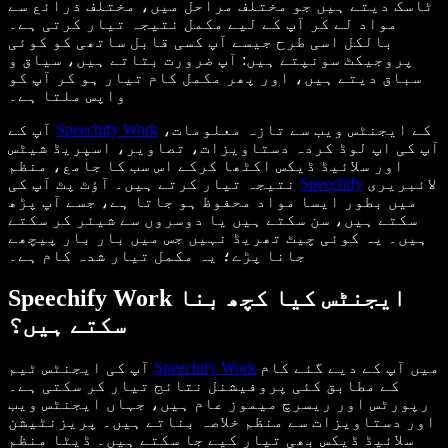
ٹاسک دیتے ہیں جو مختلف مراحل میں، مختلف ذرائع سے
مواد لے کر آپ کے لیے مکمل نتیجہ تیار کرتی ہے۔
بالکل اسی طرح جیسے آپ کسی قابل ساتھی کو کوئی
پروجیکٹ سونپتے ہیں: آپ ضرورت بتاتے ہیں، سیاق و
سباق دیتے ہیں، اور پھر مکمل کام تیار ہو کر آپ کو
واپس ملتا ہے۔
کے ایجنٹس ویب سے تازہ معلومات،
Speechify Work
آپ کے
آپ کی اپ لوڈ کردہ دستاویزات، تصاویر، اسپریڈ شیٹس
اور سلائیڈ ڈیکس اکٹھا کرکے اس سب کا جامع، منظم
لائبریری
Speechify
نتیجہ تیار کرتے ہیں۔ آؤٹ پٹ آپ کی
میں بطور ایسا مواد محفوظ ہو جاتا ہے، جسے آپ پڑھ
سکتے ہیں، سن سکتے ہیں یا دوسروں سے شیئر کر سکتے
ہیں۔ یہ کوئی چیٹ تھریڈ نہیں جس میں بار بار پیچھے
جانا پڑے؛ یہ مکمل تیار شدہ کام ہے۔
Speechify Work ایجنٹس کیا کچھ بنا
سکتے ہیں؟
میں آپ کے دیے گئے کام
Speechify Work
آپ کی ایجنٹس ٹیم
کے مطابق کئی پروفیشنل نتائج تیار کر سکتی ہے۔
رپورٹس اور ریسرچ میموز عام ہیں، جہاں ایجنٹس ویب
اور دستاویزات سے منظم خلاصہ بناتے ہیں۔ پریزنٹیشن
سلائیڈ ڈیکس بھی تیار کیے جا سکتے ہیں۔ ڈیٹا منظم