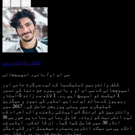
کلف وائتزمین
سی ای او / بانی، اسپیچفائی
کلف وائتزمین ڈسلیکسیا کے لیے سرگرم حامی اور
اسپیچفائی کے سی ای او و بانی ہیں، جو دنیا کی نمبر
1 ٹیکسٹ ٹو اسپیچ ایپ ہے۔ 1 لاکھ سے زائد 5-اسٹار
ریویوز کے ساتھ اس نے ایپ اسٹور کی نیوز و میگزین
کیٹیگری میں پہلی پوزیشن حاصل کی۔ 2017 میں
وائتزمین کو لرننگ ڈس ایبلٹی رکھنے والے افراد کے
لیے انٹرنیٹ کو زیادہ قابلِ رسائی بنانے پر فوربس 30
انڈر 30 میں شامل کیا گیا۔ ان کا تذکرہ ایڈسرج،
انک، پی سی میگ، انٹرپرینیئر، میشیبل اور کئی دیگر
نمایاں پلیٹ فارمز پر آ چکا ہے۔