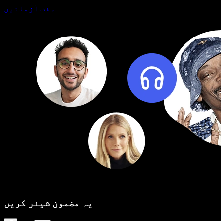
مفت آزمائیں
یہ مضمون شیئر کریں