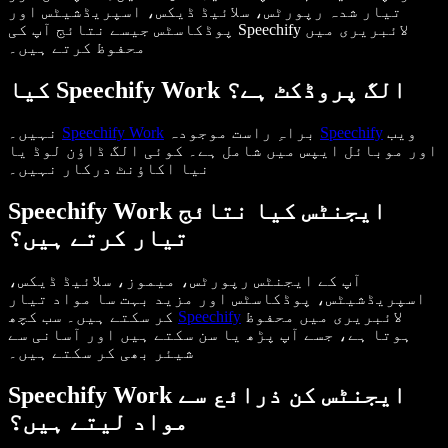
تیار شدہ رپورٹس، سلائیڈ ڈیکس، اسپریڈشیٹس اور
پوڈکاسٹس جیسے نتائج آپ کی Speechify لائبریری میں
محفوظ کرتے ہیں۔
کیا Speechify Work الگ پروڈکٹ ہے؟
ویب
Speechify
براہِ راست موجودہ
Speechify Work
نہیں۔
اور موبائل ایپس میں شامل ہے۔ کوئی الگ ڈاؤن لوڈ یا
نیا اکاؤنٹ درکار نہیں۔
Speechify Work ایجنٹس کیا نتائج
تیار کرتے ہیں؟
آپ کے ایجنٹس رپورٹس، میموز، سلائیڈ ڈیکس،
اسپریڈشیٹس، پوڈکاسٹس اور مزید بہت سا مواد تیار
لائبریری میں محفوظ
Speechify
کر سکتے ہیں۔ سب کچھ
ہوتا ہے، جسے آپ پڑھ یا سن سکتے ہیں اور آسانی سے
شیئر بھی کر سکتے ہیں۔
Speechify Work ایجنٹس کن ذرائع سے
مواد لیتے ہیں؟