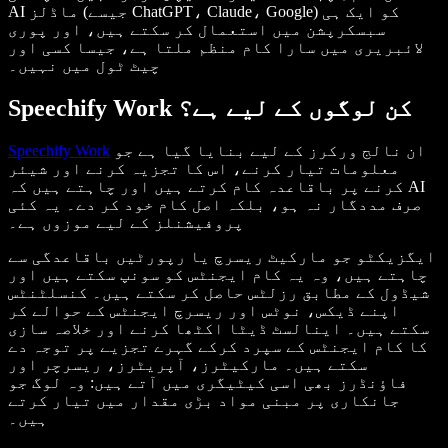
AI ماڈلز (جیسے ChatGPT، Claude، Google) کو ایک ہی
سبسکرپشن میں استعمال کر سکتے ہیں، اور پوری
لائبریری میں سارا کام منظم ملتا ہے، جیسا کسی اور
چیٹ ٹول میں نہیں۔
Speechify Work کن لوگوں کے لیے ہے؟
ان نالج ورکرز کے لیے بنایا گیا ہے جو
Speechify Work
معلومات تیار کرنے، اس کا تجزیہ کرنے اور شیئر
کرنے پر باقاعدہ کام کرتے ہیں اور چاہتے ہیں کہ AI
صرف مددگار نہ ہو، بلکہ اصل کام خود کر دے۔ یہ کئی
پروفیشنلز کے لیے موزوں ہے۔
ایگزیکٹو جو مارکیٹ ریسرچ یا رپورٹیں باقاعدگی سے
چاہتے ہیں، وہ یہ کام ایجنٹس کو سونپ سکتے ہیں اور
شیڈول کے مطابق رزلٹس حاصل کر سکتے ہیں۔ کنسلٹنٹس
اپنے ڈیکس، نوٹس اور ریسرچ ایجنٹس کے حوالے کر
سکتے ہیں۔ اینالسٹ ڈیٹا اکٹھا کرنے اور خلاصہ سازی
کا کام ایجنٹس کے سپرد کرکے گہرے تجزیے پر توجہ دے
سکتے ہیں۔ مارکیٹرز، آپریٹرز، ریسرچر اور
فاؤنڈرز بھی اسی کیٹیگری میں آتے ہیں: وہ لوگ جو
جانکاری پر مبنی مواد بڑی مقدار میں تیار کرتے
ہیں۔