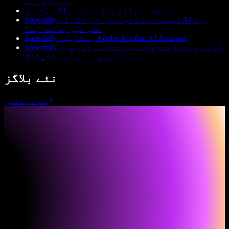
سے بہتر ہے
بہترین AI سے چلنے والے ورک اسپیسز
Speechify کیسے آپ کے ای میل ان باکس کو AI ورک
فلو میں بدلتا ہے؟
Speechify بمقابلہ Adobe Acrobat AI Assistant
Speechify آپ کا دوسرا دماغ کیسے بنتا ہے اور چیٹ
AI ایسا کیوں نہیں کر سکتی؟
نئے بلاگز
سب دیکھیں