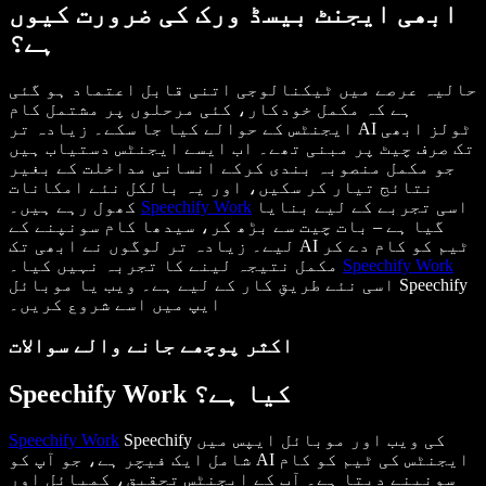
ابھی ایجنٹ بیسڈ ورک کی ضرورت کیوں
ہے؟
حالیہ عرصے میں ٹیکنالوجی اتنی قابل اعتماد ہو گئی
ہے کہ مکمل خودکار، کئی مرحلوں پر مشتمل کام
ایجنٹس کے حوالے کیا جا سکے۔ زیادہ تر AI ٹولز ابھی
تک صرف چیٹ پر مبنی تھے۔ اب ایسے ایجنٹس دستیاب ہیں
جو مکمل منصوبہ بندی کرکے انسانی مداخلت کے بغیر
نتائج تیار کر سکیں، اور یہ بالکل نئے امکانات
اسی تجربے کے لیے بنایا
Speechify Work
کھول رہے ہیں۔
گیا ہے – بات چیت سے بڑھ کر، سیدھا کام سونپنے کے
لیے۔ زیادہ تر لوگوں نے ابھی تک AI ٹیم کو کام دے کر
Speechify Work
مکمل نتیجہ لینے کا تجربہ نہیں کیا۔
اسی نئے طریقِ کار کے لیے ہے۔ ویب یا موبائل Speechify
ایپ میں اسے شروع کریں۔
اکثر پوچھے جانے والے سوالات
Speechify Work کیا ہے؟
Speechify کی ویب اور موبائل ایپس میں
Speechify Work
شامل ایک فیچر ہے، جو آپ کو AI ایجنٹس کی ٹیم کو کام
سونپنے دیتا ہے۔ آپ کے ایجنٹس تحقیق، کمپائل اور