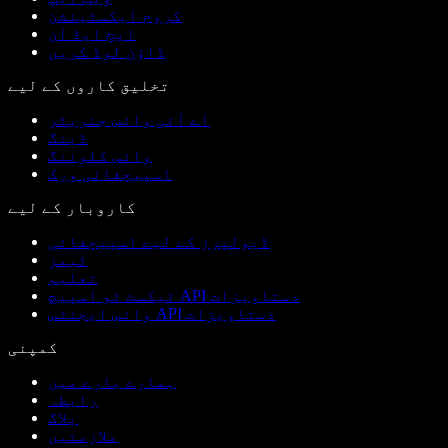
کروم ایکسٹینشن
ایج ایڈ آن
ڈاؤن لوڈ کریں
تخلیق کاروں کے لیے
اے آئی وائس جنریٹر
ڈبنگ
وائس کلوننگ
اسپیچفائی ورک
کاروبار کے لیے
ڈیولپرز کے لیے اسپیچفائی
ٹیمز
تعلیم
ٹیکسٹ ٹو اسپیچ API دستاویزات
وائس ایجنٹس API دستاویزات
کمپنی
ہمارے بارے میں
رابطہ
بلاگ
ملازمتیں