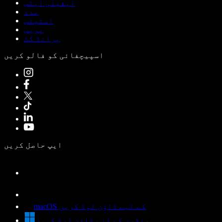
ایفیلی ایٹس
مدد
اسٹیٹس
پریس
برانڈ کٹ
اسپیچفائی کو فالو کریں
ایپ حاصل کریں
macOS کے لیے ڈاؤن لوڈ کریں
ونڈوز کے لیے ڈاؤن لوڈ کریں