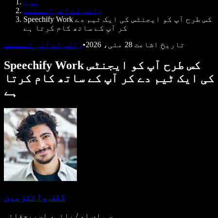
ہوم
ڈویلپرز کے لیے Speechify
وائس اے آئی اسسٹنٹ
Speechify Work کس طرح آپ کو ایجنٹس کی ایک ٹیم دے
کر آپ کے ساتھ کام کرتا ہے
تاریخِ اشاعت
28 مئی، 2026
•
وائس اے آئی اسسٹنٹ
Speechify Work کس طرح آپ کو ایجنٹس
کی ایک ٹیم دے کر آپ کے ساتھ کام کرتا
ہے
کلف وائتزمین
سی ای او / بانی، اسپیچفائی