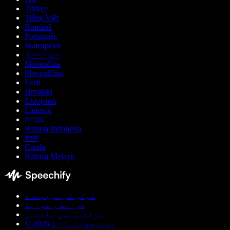
Türkçe
Tiếng Việt
Română
Português
Български
ქართული
Slovenčina
Slovenščina
Eesti
Hrvatski
Ελληνικά
Lietuvių
עברית
Bahasa Indonesia
বাংলা
Català
Bahasa Melayu
کوکی کی ترجیحات
شرائط و ضوابط
پرائیویسی پالیسی
© اسپیچفائی انک 2026