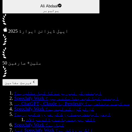
Ali Abdaal
یوٹیوبر
2025 ایپل ڈیزائن ایوارڈ
50 ملین+ صارفین
فہرستِ مضامین
ایجنٹس کی ٹیم ہونے کا کیا مطلب ہے؟
Speechify Work ایجنٹس کیا کچھ بنا سکتے ہیں؟
یہ ChatGPT، Claude یا Perplexity سے کیسے مختلف ہے؟
Speechify Work کن لوگوں کے لیے ہے؟
ابھی ایجنٹ بیسڈ ورک کی ضرورت کیوں ہے؟
اکثر پوچھے جانے والے سوالات
Speechify Work کیا ہے؟
کیا Speechify Work الگ پروڈکٹ ہے؟