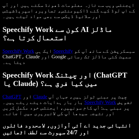
ایجنٹس ویب سے تازہ معلومات ڈھونڈ سکتے ہیں اور آپ
کے اپ لوڈ کیے گئے ڈاکیومنٹس، تصاویر، اسپریڈشیٹس
اور سلائیڈ ڈیکس سے بھی مواد لیتے ہیں۔
Speechify Work کون سے AI ماڈلز
استعمال کرتا ہے؟
سبسکرپشن کے ساتھ آپ کو
Speechify
ایک ہی
Speechify Work
ChatGPT، Claude اور Google سمیت کئی ماڈلز تک رسائی
دیتا ہے۔
Speechify Work اور چیٹنگ (ChatGPT
یا Claude) میں کیا فرق ہے؟
چیٹ پر مبنی ٹولز ہیں، جہاں آپ
Claude
اور
ChatGPT
تفویض
Speechify Work
بار بار ہدایات دیتے رہتے ہیں۔
پر مبنی ہے: آپ کام سونپیں، ایجنٹس خود مکمل کریں
اور نتیجہ سیدھا آپ کی لائبریری میں آ جائے۔
انتہائی جدید اے آئی آوازوں، لامحدود فائلوں
اور 24/7 سپورٹ سے لطف اٹھائیں