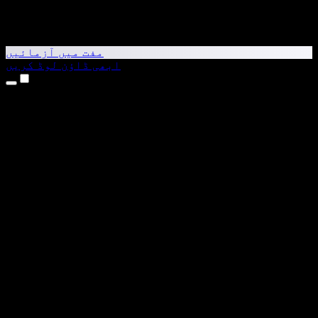
مفت میں آزمائیں
ابھی ڈاؤن لوڈ کریں
مصنوعات
متن کو آواز میں بدلیں
iPhone اور iPad ایپس
Android ایپ
Chrome ایکسٹینشن
Edge ایکسٹینشن
ویب ایپ
Mac ایپ