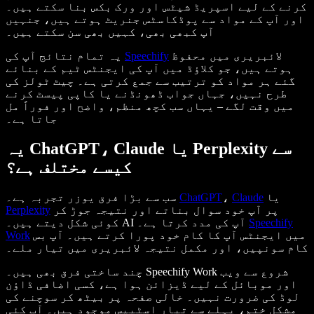
کرنے کے لیے اسپریڈ شیٹس اور ورک بکس بنا سکتے ہیں۔
اور آپ کے مواد سے پوڈکاسٹس جنریٹ ہوتے ہیں، جنہیں
آپ کبھی بھی، کہیں بھی سن سکتے ہیں۔
لائبریری میں محفوظ
Speechify
یہ تمام نتائج آپ کی
ہوتے ہیں، جو کلاؤڈ میں آپ کی ایجنٹس ٹیم کے بنائے
گئے ہر مواد کو ترتیب سے جمع کرتی ہے۔ چیٹ ٹولز کی
طرح نہیں، جہاں جواب ڈھونڈنے یا کاپی پیسٹ کرنے
میں وقت لگے – یہاں سب کچھ منظم، واضح اور فوراً مل
جاتا ہے۔
یہ ChatGPT، Claude یا Perplexity سے
کیسے مختلف ہے؟
یا
Claude
،
ChatGPT
سب سے بڑا فرق یوزر تجربہ ہے۔
پر آپ خود سوال بناتے اور نتیجہ جوڑ کر
Perplexity
Speechify
کوئی شکل دیتے ہیں۔ AI آپ کی مدد کرتا ہے۔
میں ایجنٹس آپ کا کام خود پورا کرتے ہیں۔ آپ بس
Work
کام سونپیں، اور مکمل نتیجہ لائبریری میں تیار ملے۔
چند ساختی فرق بھی ہیں۔ Speechify Work شروع سے ویب
اور موبائل کے لیے ڈیزائن ہوا ہے، کسی اضافی ڈاؤن
لوڈ کی ضرورت نہیں۔ خالی صفحہ پر بیٹھ کر سوچنے کی
مشکل ختم، پہلے سے تیار اسٹیپس موجود ہیں۔ آپ کئی