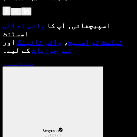
اسپیچفائی، آپ کا
وائس اے آئی
اسسٹنٹ
ٹیکسٹ ٹو اسپیچ
،
وائس ٹائپنگ
اور
تیز جوابات
کے لیے۔
مفت آزمائیں
Gwyneth
اداکارہ