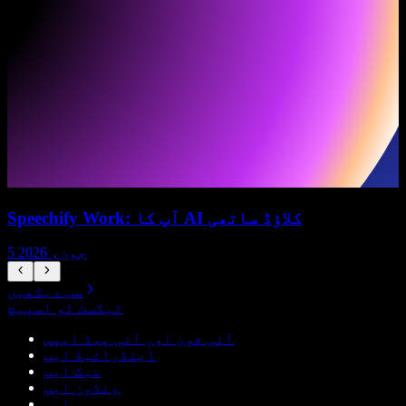
Speechify Work: آپ کا AI کلاؤڈ ساتھی
5 جون، 2026
سب دیکھیں
ٹیکسٹ ٹو اسپیچ
آئی فون اور آئی پیڈ ایپس
اینڈرائیڈ ایپ
میک ایپ
ونڈوز ایپ
ویب ایپ