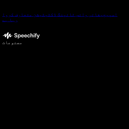
اسپیچیفائی وائس ٹائپنگ ڈکٹیٹیشن متعارف کروا
رہا ہے
وائس ٹائپنگ کے ساتھ 5 گنا تیزی سے لکھیں
مصنوعات
مزید جانیں