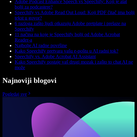
Adobe Podcast Enhance Speech vs Speechify: Koji je alat
bolji za podcastere?
Speechify vs Adobe Read Out Loud: Koji PDF čitač ima bolji
tekst u govor?
6 razloga zašto ljudi otkazuju Adobe pretplate i prelaze na
Speechify
11 načina na koje je Speechify bolji od Adobe Acrobat
Reader-a
Najbolje AI radne površine
Kako Speechify pretvara vašu e-poštu u AI radni tok?
Speechify vs. Adobe Acrobat AI Assistant
Kako Speechify postaje vaš drugi mozak i zašto to chat AI ne
može
Najnoviji blogovi
Pogledaj sve