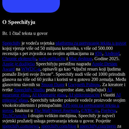
O Speechifyju
Br. 1 čitač teksta u govor
Speechify
je vodeća svjetska
platforma za pretvaranje teksta u govor
kojoj vjeruje više od 50 milijuna korisnika, s više od 500.000
recenzija s pet zvjezdica na svojim aplikacijama za
iOS
,
Android
,
Chrome ekstenziju
,
web-aplikaciju
i
Mac desktop
. Godine 2025.
Apple je dodijelio
Speechifyju prestižnu nagradu
Apple Design
Award
na
WWDC-u
, opisavši ga kao “ključni resurs koji ljudima
pomaže živjeti svoje živote”. Speechify nudi više od 1000 prirodnih
glasova na više od 60 jezika i koristi se u gotovo 200 zemalja. Među
glasovima slavnih su
Snoop Dogg
i
Gwyneth Paltrow
. Za kreatore i
tvrtke
Speechify Studio
pruža napredne alate, uključujući
AI
generator glasa
,
AI kloniranje glasa
,
AI sinkronizaciju
i vlastiti
AI
mijenjač glasa
. Speechify također pokreće vodeće proizvode svojim
visokokvalitetnim i pristupačnim
API-jem za pretvaranje teksta u
govor
. Istaknut u
The Wall Street Journalu
,
CNBC-ju
,
Forbesu
,
TechCrunchu
i drugim velikim medijima, Speechify je najveći
svjetski pružatelj usluga pretvaranja teksta u govor. Posjetite
speechify.com/news
,
speechify.com/blog
i
speechify.com/press
za