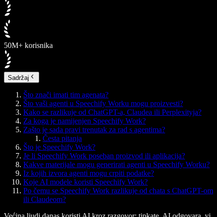
50M+ korisnika
Sadržaj
Što znači imati tim agenata?
Što vaši agenti u Speechify Worku mogu proizvesti?
Kako se razlikuje od ChatGPT-a, Claudea ili Perplexityja?
Za koga je namijenjen Speechify Work?
Zašto je sada pravi trenutak za rad s agentima?
Česta pitanja
Što je Speechify Work?
Je li Speechify Work poseban proizvod ili aplikacija?
Kakve materijale mogu generirati agenti u Speechify Worku?
Iz kojih izvora agenti mogu crpiti podatke?
Koje AI modele koristi Speechify Work?
Po čemu se Speechify Work razlikuje od chata s ChatGPT-om
ili Claudeom?
Većina ljudi danas koristi AI kroz razgovor: tipkate, AI odgovara, vi