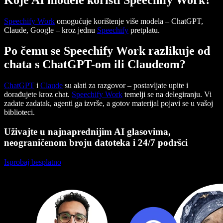
Speechify Work
omogućuje korištenje više modela – ChatGPT,
Claude, Google – kroz jednu
Speechify
pretplatu.
Po čemu se Speechify Work razlikuje od
chata s ChatGPT-om ili Claudeom?
ChatGPT
i
Claude
su alati za razgovor – postavljate upite i
dorađujete kroz chat.
Speechify Work
temelji se na delegiranju. Vi
zadate zadatak, agenti ga izvrše, a gotov materijal pojavi se u vašoj
biblioteci.
Uživajte u najnaprednijim AI glasovima,
neograničenom broju datoteka i 24/7 podršci
Isprobaj besplatno