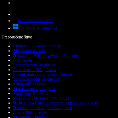
Preuzmite za macOS
Preuzmite za Windows
Preporučeno štivo
Diktiranje i glasovno tipkanje
AI glasovni asistent
Pretvaranje PDF-a u govor na Androidu
Čitač teksta
Generator ženskih glasova
Generator muških glasova
Najbolji alati za čitanje za disleksiju
Generator robotskih glasova
Anime tekst u govor
AI alat za promjenu glasa
Audio čitač PDF-ova
Može li Google Docs čitati naglas?
Proširenje za Chrome za pretvaranje teksta u govor
Pretvaranje hindskog teksta u govor
Čitanje PDF-a naglas
AI generator glasova