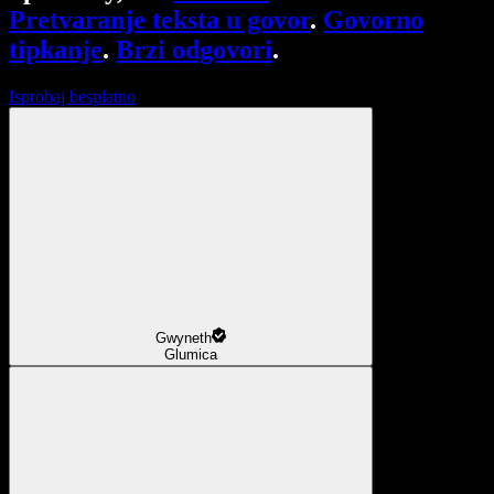
Pretvaranje teksta u govor
.
Govorno
tipkanje
.
Brzi odgovori
.
Isprobaj besplatno
Gwyneth
Glumica