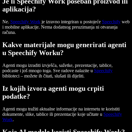
Je li Speechify Work poseban proizvod ili
aplikacija?
Ne.
Speechify Work
je izravno integriran u postojeće
Speechify
web
i mobilne aplikacije. Nema dodatnog preuzimanja ni otvaranja
računa.
Kakve materijale mogu generirati agenti
u Speechify Worku?
Agenti mogu izraditi izvješća, sažetke, prezentacije, tablice,
podcaste i još mnogo toga. Sve radove nalazite u
Speechify
biblioteci – možete ih čitati, slušati ili dijeliti.
Iz kojih izvora agenti mogu crpiti
podatke?
Agenti mogu tražiti aktualne informacije na internetu te koristiti
dokumente, slike, tablice ili prezentacije koje učitate u
Speechify
Work
.
Koje AI modele koristi Speechify Work?