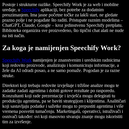
Postoje i strukturne razlike. Speechify Work je za web i mobilne
uređaje, u
Speechify
aplikaciji, bez potrebe za dodatnim
preuzimanjem. Ima jasne početne točke za lakši start, ne gledate
prazno polje i ne pogađate što raditi. Pristupate raznim modelima –
ChatGPT, Claude, Google – kroz jedinstvenu Speechify pretplatu.
Biblioteka organizira sve proizvedeno, što tipični chat alati ne nude
na isti način.
Za koga je namijenjen Speechify Work?
Speechify Work
namijenjen je znanstvenim i uredskim radnicima
koji redovito proizvode, analiziraju i komuniciraju informacije, a
žele da AI odradi posao, a ne samo pomaže. Pogodan je za razne
struke.
Direktori koji trebaju redovite izvještaje i tržišne analize mogu te
zadatke zadati agentima i dobiti gotove rezultate po rasporedu.
Konzultanti koji rade prezentacije i izvješća mogu delegirati tu
produkciju agentima, pa se baviti strategijom i klijentima. Analitičari
koji sastavljaju podatke i sažetke mogu to prepustiti agentima i više
vremena posvetiti tumačenju. Marketingaši, operativci, istraživači i
osnivači također: svi koji masovno stvaraju znanje mogu iskoristiti
tim za izvršenje.