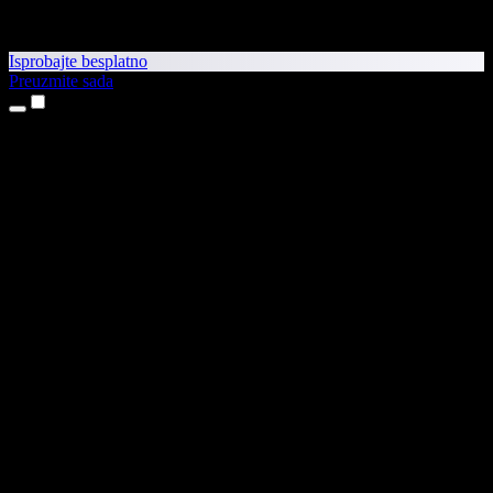
Isprobajte besplatno
Preuzmite sada
Proizvodi
Pretvaranje teksta u govor
Aplikacije za iPhone i iPad
Aplikacija za Android
Proširenje za Chrome
Proširenje za Edge
Web-aplikacija
Aplikacija za Mac
Aplikacija za Windows