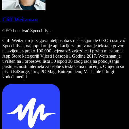
Cliff Weitzman
CEO i osnivač Speechifyja
Cliff Weitzman je zagovaratelj osoba s disleksijom te CEO i osnivač
Speechifyja, najpopularnije aplikacije za pretvaranje teksta u govor
na svijetu, s preko 100.000 ocjena s 5 zvjezdica i prvim mjestom u
App Store kategoriji Vijesti i časopisi. Godine 2017. Weitzman je
uvršten na Forbesovu listu 30 ispod 30 zbog rada na poboljšanju
pristupačnosti interneta za osobe s teškoćama u učenju. O njemu su
pisali EdSurge, Inc., PC Mag, Entrepreneur, Mashable i drugi
vodeći mediji.