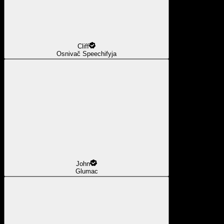
Cliff
Osnivač Speechifyja
John
Glumac