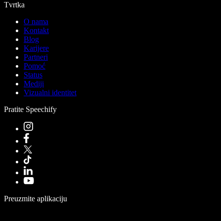
Tvrtka
O nama
Kontakt
Blog
Karijere
Partneri
Pomoć
Status
Mediji
Vizualni identitet
Pratite Speechify
Preuzmite aplikaciju