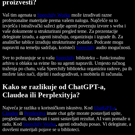
proizvesti?
Vaš tim agenata u
Speechify Worku
može izrađivati razne
profesionalne materijale prema vašem nalogu. Najčešće su to
izvješća i istraživački sažeci gdje agenti povezuju izvore s weba i
vaše dokumente u strukturirani pregled teme. Za prezentacije
delegirate izradu, a agenti istražuju, organiziraju i izgrade ih. Za
analitičke tablice izrađuju strukturirane podatke. Podcaste mogu
napraviti na temelju sadržaja, koristeći
Speechify
audio mogućnosti.
Sve to pohranjuje se u vašu
Speechify
biblioteku – funkcionalnu
arhivu u oblaku sa svime što su agenti napravili. Umjesto ručnog
traženja po chatu, vaša Speechify biblioteka organizira radove, pa ih
možete lako naći, dijeliti i nadograđivati, s mobitela ili računala.
Kako se razlikuje od ChatGPT-a,
Claudea ili Perplexityja?
Najveća je razlika u korisničkom iskustvu. Kod
ChatGPT-a
,
Claudea
ili
Perplexitya
imate chat gdje morate postavljati upite,
pregledavati, dorađivati i sami sastavljati rezultat. AI vam pomaže u
radu. Kod
Speechify Worka
, agenti odrađuju posao. Vi delegirate, a
dovršeni materijali pojave se u biblioteci.