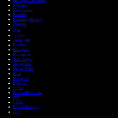
Português Brasileiro
Русский
Українська
Español
Español (México)
Svenska
ไทย
Türkçe
Tiếng Việt
Română
Português
Български
ქართული
Slovenčina
Slovenščina
Eesti
Ελληνικά
Lietuvių
עברית
Bahasa Indonesia
বাংলা
Català
Bahasa Melayu
اردو