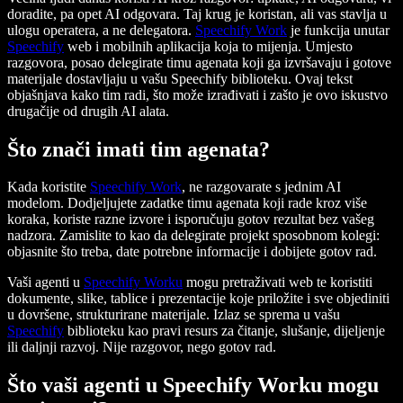
doradite, pa opet AI odgovara. Taj krug je koristan, ali vas stavlja u
ulogu operatera, a ne delegatora.
Speechify Work
je funkcija unutar
Speechify
web i mobilnih aplikacija koja to mijenja. Umjesto
razgovora, posao delegirate timu agenata koji ga izvršavaju i gotove
materijale dostavljaju u vašu Speechify biblioteku. Ovaj tekst
objašnjava kako tim radi, što može izrađivati i zašto je ovo iskustvo
drugačije od drugih AI alata.
Što znači imati tim agenata?
Kada koristite
Speechify Work
, ne razgovarate s jednim AI
modelom. Dodjeljujete zadatke timu agenata koji rade kroz više
koraka, koriste razne izvore i isporučuju gotov rezultat bez vašeg
nadzora. Zamislite to kao da delegirate projekt sposobnom kolegi:
objasnite što treba, date potrebne informacije i dobijete gotov rad.
Vaši agenti u
Speechify Worku
mogu pretraživati web te koristiti
dokumente, slike, tablice i prezentacije koje priložite i sve objediniti
u dovršene, strukturirane materijale. Izlaz se sprema u vašu
Speechify
biblioteku kao pravi resurs za čitanje, slušanje, dijeljenje
ili daljnji razvoj. Nije razgovor, nego gotov rad.
Što vaši agenti u Speechify Worku mogu