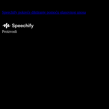
Speechify pokreće diktiranje pomoću glasovnog unosa
Pišite 5× brže uz glasovno diktiranje
Proizvodi
Saznajte više