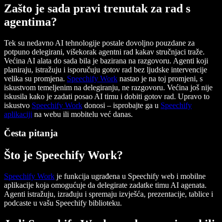
Zašto je sada pravi trenutak za rad s
agentima?
Tek su nedavno AI tehnologije postale dovoljno pouzdane za
potpuno delegirani, višekorak agentni rad kakav stručnjaci traže.
Većina AI alata do sada bila je bazirana na razgovoru. Agenti koji
planiraju, istražuju i isporučuju gotov rad bez ljudske intervencije
velika su promjena.
Speechify Work
nastao je na toj promjeni, s
iskustvom temeljenim na delegiranju, ne razgovoru. Većina još nije
iskusila kako je zadati posao AI timu i dobiti gotov rad. Upravo to
iskustvo
Speechify Work
donosi – isprobajte ga u
Speechify
aplikaciji
na webu ili mobitelu već danas.
Česta pitanja
Što je Speechify Work?
Speechify Work
je funkcija ugrađena u Speechify web i mobilne
aplikacije koja omogućuje da delegirate zadatke timu AI agenata.
Agenti istražuju, izrađuju i spremaju izvješća, prezentacije, tablice i
podcaste u vašu Speechify biblioteku.