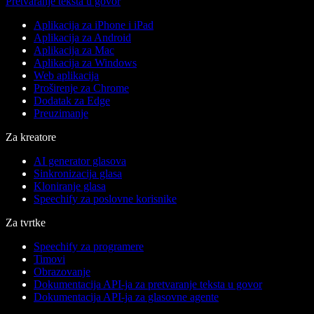
Pretvaranje teksta u govor
Aplikacija za iPhone i iPad
Aplikacija za Android
Aplikacija za Mac
Aplikacija za Windows
Web aplikacija
Proširenje za Chrome
Dodatak za Edge
Preuzimanje
Za kreatore
AI generator glasova
Sinkronizacija glasa
Kloniranje glasa
Speechify za poslovne korisnike
Za tvrtke
Speechify za programere
Timovi
Obrazovanje
Dokumentacija API-ja za pretvaranje teksta u govor
Dokumentacija API-ja za glasovne agente