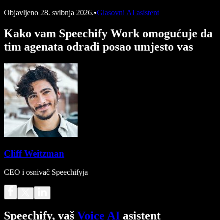
Objavljeno
28. svibnja 2026.
•
Glasovni AI asistent
Kako vam Speechify Work omogućuje da
tim agenata odradi posao umjesto vas
Cliff Weitzman
CEO i osnivač Speechifyja
Speechify, vaš
Voice AI
asistent