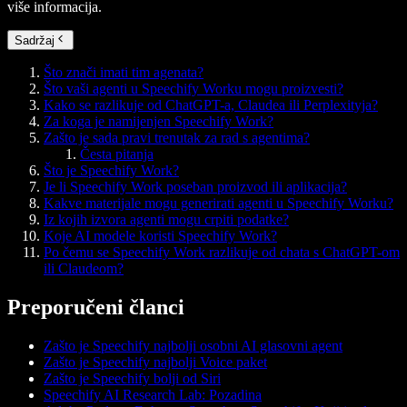
više informacija.
Sadržaj
Što znači imati tim agenata?
Što vaši agenti u Speechify Worku mogu proizvesti?
Kako se razlikuje od ChatGPT-a, Claudea ili Perplexityja?
Za koga je namijenjen Speechify Work?
Zašto je sada pravi trenutak za rad s agentima?
Česta pitanja
Što je Speechify Work?
Je li Speechify Work poseban proizvod ili aplikacija?
Kakve materijale mogu generirati agenti u Speechify Worku?
Iz kojih izvora agenti mogu crpiti podatke?
Koje AI modele koristi Speechify Work?
Po čemu se Speechify Work razlikuje od chata s ChatGPT-om
ili Claudeom?
Preporučeni članci
Zašto je Speechify najbolji osobni AI glasovni agent
Zašto je Speechify najbolji Voice paket
Zašto je Speechify bolji od Siri
Speechify AI Research Lab: Pozadina