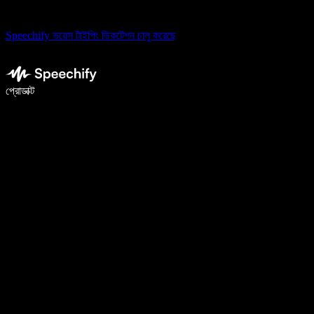
Speechify ভয়েস টাইপিং ডিকটেশন চালু করেছে
ভয়েস টাইপিং দিয়ে ৫ গুণ দ্রুত লিখুন
প্রোডাক্ট
আরও জানুন