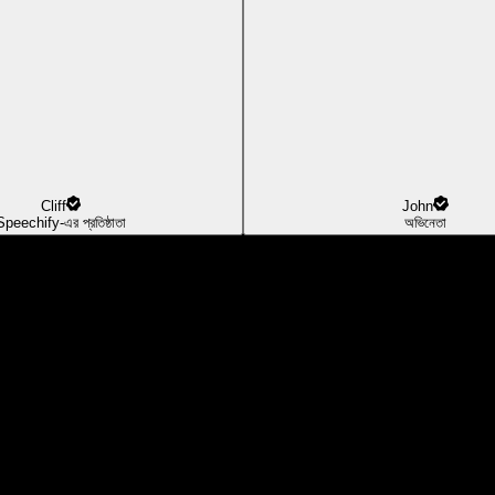
Cliff
John
Speechify-এর প্রতিষ্ঠাতা
অভিনেতা