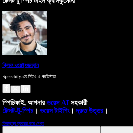
টেক্সট টু স্পিচ টাইম ক্যালকুলেটর
ক্লিফ ওয়েইৎজম্যান
Speechify-এর সিইও ও প্রতিষ্ঠাতা
স্পিচিফাই, আপনার
ভয়েস AI
সহকারী
টেক্সট-টু-স্পিচ
।
ভয়েস টাইপিং
।
দ্রুত উত্তর
।
বিনামূল্যে ব্যবহার করে দেখুন