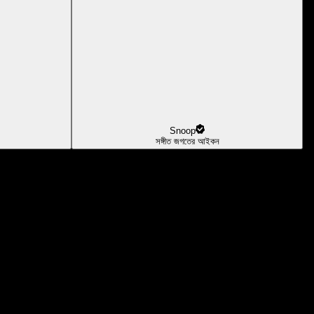
Snoop
সঙ্গীত জগতের আইকন