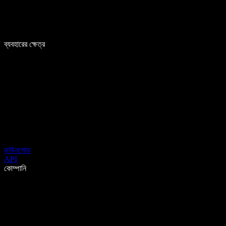
ব্যবহারের ক্ষেত্র
ডাউনলোড
API
কোম্পানি