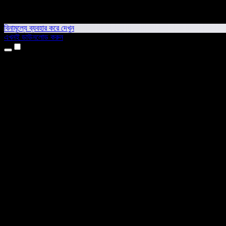
বিনামূল্যে ব্যবহার করে দেখুন
এখনই ডাউনলোড করুন
প্রোডাক্ট
টেক্সট টু স্পিচ
আইফোন ও আইপ্যাড অ্যাপ
অ্যান্ড্রয়েড অ্যাপ
ক্রোম এক্সটেনশন
এজ এক্সটেনশন
ওয়েব অ্যাপ
ম্যাক অ্যাপ
উইন্ডোজ অ্যাপ
এআই ভয়েস জেনারেটর