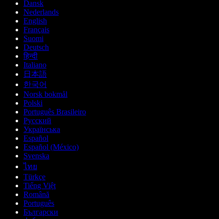
Dansk
Nederlands
English
Français
Suomi
Deutsch
हिन्दी
Italiano
日本語
한국어
Norsk bokmål
Polski
Português Brasileiro
Русский
Українська
Español
Español (México)
Svenska
ไทย
Türkçe
Tiếng Việt
Română
Português
Български