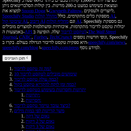
Speechify מציעה יותר מ-1,000 קולות טבעיים ביותר מ-60 שפות,
ונמצאת בשימוש כמעט ב-200 מדינות. בין קולות הסלבריטאים ניתן
. ליוצרים ולעסקים,
Gwyneth Paltrow
ו-
Snoop Dogg
למצוא את
,
מחולל קולות AI
מספקת כלים מתקדמים, כולל
Speechify Studio
. Speechify גם מספקת
מחליף קולות AI
וגם
דיבוב AI
,
שיבוטי קול AI
יכולות טקסט לדיבור מתקדמות, איכותיות ומשתלמות למוצרים מובילים
The Wall Street
שלה. הופיעה ב-
API לטקסט לדיבור
באמצעות ה-
וגופי חדשות נוספים, Speechify
TechCrunch
,
Forbes
,
CNBC
,
Journal
,
speechify.com/news
היא ספקית טקסט לדיבור הגדולה בעולם. בקרו ב-
למידע נוסף.
speechify.com/press
ו-
speechify.com/blog
תוכן העניינים
מה זה טקסט לדיבור?
10 שימושים מובילים לטקסט לדיבור
כמה עולה טקסט לדיבור?
כמה זמן לוקח להקריא טקסט בקול?
יתרונות וחסרונות בשימוש בטקסט לדיבור
יתרונות:
חסרונות:
כיצד עובד טיימר טקסט לדיבור?
משך קריינות לפי כמות מילים
נאום של דקה
נאום של 2 דקות
נאום של 3 דקות