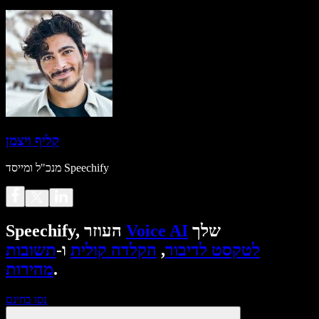
קליף ויצמן
מנכ"ל ומייסד Speechify
שלך
Voice AI
Speechify, העוזר
לטקסט לדיבור
,
הקלדה קולית
ו-
תשובות
.
מהירות
נסו בחינם