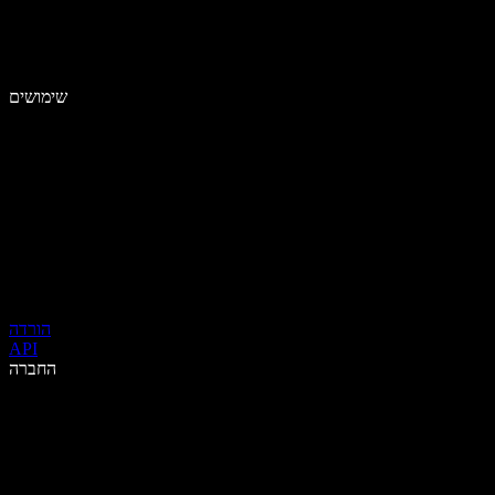
שימושים
הורדה
API
החברה