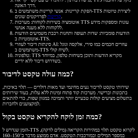
דרך האזנה.
: אנשי קריינות משתמשים ב-TTS ליצירת טיוטות
הפקת קריינות
לפרויקטים שונים.
קריינות
אוטומציה בשירות לקוחות
: מערכות TTS עונות ומספקות מידע
ללקוחות ללא מענה אנושי.
הודעות פומביות
: שדות תעופה ותחנות רכבת משמיעים הודעות
אוטומטיות ב-TTS.
: עוזרים חכמים כמו סירי, אלקסה וגוגל
סינתזת דיבור לעוזרי AI
משתמשים ב-TTS לשיח קולי.
: TTS מקריא הודעות ותוכן בשיחות טלפון, במיוחד
טלפוניה
כשדרוש דיבור ללא ידיים.
כמה עולה טקסט לדיבור?
שירותי טקסט לדיבור נעים מחינמי ועד מאות דולרים — תלוי באיכות,
בתכונות וברישוי. מערכות קוד פתוח זמינות ללא עלות, בעוד שירותים
בתשלום מציעים קולות טבעיים יותר ותמיכה במגוון שפות, כדי להתאים
למקצוענים ולחברות.
כמה זמן לוקח להקריא טקסט בקול?
הזמן שנדרש ל-TTS לקרוא טקסט תלוי במהירות הקריאה (מילים לדקה),
במספר המילים ובמורכבות הטקסט. אדם ממוצע מדבר ב־150–160