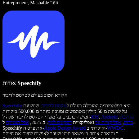
Entrepreneur, Mashable ועוד.
אודות Speechify
הקורא הטוב בעולם לטקסט לדיבור
היא הפלטפורמה המובילה בעולם ל
טקסט לדיבור
, שנשענת
Speechify
על למעלה מ-50 מיליון משתמשים ומגובה ביותר מ-500,000 ביקורות
הרחבת
,
Android
,
iOS
חמישה כוכבים על מוצרי הטקסט לדיבור שלה ל-
כרום
,
אפליקציית ווב
ואפליקציית
דסקטופ למק
. ב-2025,
אפל העניקה
ל-
,
WWDC
היוקרתי ב-
Apple Design Award
Speechify את פרס ה-
ותיארה אותה כ"משאב חיוני שעוזר לאנשים לחיות את חייהם."