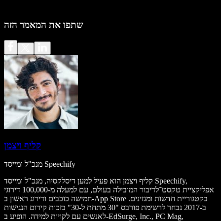
שתפו את המאמר הזה
קליף ויצמן
מנכ"ל ומייסד Speechify
קליף ויצמן הוא פעיל למען דיסלקסיה, מנכ"ל ומייסד Speechify,
אפליקציית טקסט־לדיבור המובילה בעולם, עם למעלה מ-100,000 דירוגי
חמישה כוכבים ודירוג ראשון ב-App Store בקטגוריית חדשות ומגזינים.
ב-2017 נבחר לרשימת פורבס "30 מתחת ל-30" בזכות קידום הנגישות
לאנשים עם לקויות למידה. הופיע ב-EdSurge, Inc., PC Mag,