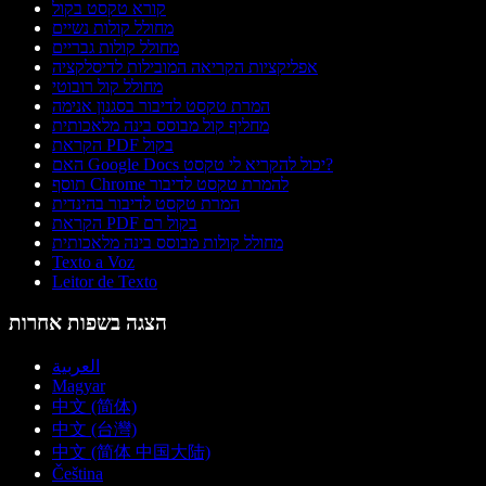
קורא טקסט בקול
מחולל קולות נשיים
מחולל קולות גבריים
אפליקציות הקריאה המובילות לדיסלקציה
מחולל קול רובוטי
המרת טקסט לדיבור בסגנון אנימה
מחליף קול מבוסס בינה מלאכותית
הקראת PDF בקול
האם Google Docs יכול להקריא לי טקסט?
תוסף Chrome להמרת טקסט לדיבור
המרת טקסט לדיבור בהינדית
הקראת PDF בקול רם
מחולל קולות מבוסס בינה מלאכותית
Texto a Voz
Leitor de Texto
הצגה בשפות אחרות
العربية
Magyar
中文 (简体)
中文 (台灣)
中文 (简体 中国大陆)
Čeština