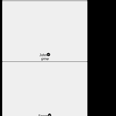
John
שחקן
Snoop