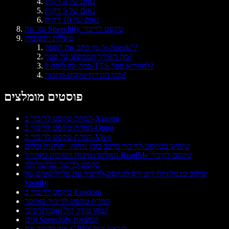
נאום של 4 דקות
נאום של 5 דקות
נאום של 10 דקות
נסו את Speechify טקסט לדיבור
שאלות ותשובות
מי כתב את הספר "e-Speak"?
מה האורך הממוצע של ספר?
כמה זמן לוקח ל-TTS להקריא ספר?
מהי הגדרת טקסט-לדיבור?
פוסטים מומלצים
המרת טקסט לדיבור ב-Xiaomi
המרת טקסט לדיבור ב-Oppo
המרת טקסט לדיבור ב-Vivo
שימוש בטקסט‑לדיבור ברכב בזמן נהיגה: יתרונות וכלים
האלטרנטיבות הטובות ביותר ל-ReadMe טקסט לדיבור
טקסט לדיבור במוטורולה
שילוב טכנולוגיית דיפ וויס לטקסט‑לדיבור עם פלייליסטים של
Spotify
טקסט לדיבור ב-Fandom
המרת טקסט לדיבור באייפד
מהו מודל קול אוטורגרסיבי?
היכן Speechify נמצאת?
איך להפוך את GPT3 לצ'אט קולי