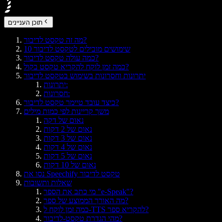
תוכן העניינים
מה זה טקסט לדיבור?
10 שימושים מובילים לטקסט לדיבור
כמה עולה טקסט לדיבור?
כמה זמן לוקח להקריא טקסט בקול?
יתרונות וחסרונות בשימוש בטקסט לדיבור
יתרונות:
חסרונות:
כיצד עובד טיימר טקסט לדיבור?
משך קריינות לפי כמות מילים
נאום של דקה
נאום של 2 דקות
נאום של 3 דקות
נאום של 4 דקות
נאום של 5 דקות
נאום של 10 דקות
נסו את Speechify טקסט לדיבור
שאלות ותשובות
מי כתב את הספר "e-Speak"?
מה האורך הממוצע של ספר?
כמה זמן לוקח ל-TTS להקריא ספר?
מהי הגדרת טקסט-לדיבור?