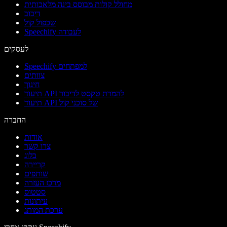
מחולל קולות מבוסס בינה מלאכותית
דיבוב
שכפול קול
Speechify לעבודה
לעסקים
Speechify למפתחים
צוותים
חינוך
תיעוד API להמרת טקסט לדיבור
תיעוד API של סוכני קול
החברה
אודות
צרו קשר
בלוג
קריירה
שותפים
מרכז העזרה
סטטוס
עיתונות
ערכת המותג