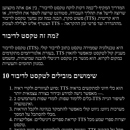
המדריך המקיף ל"כמה דקות לוקח טקסט לדיבור". בין אם אתה מקצוען
שרוצה לייעל את תהליך העבודה, סטודנט שרוצה לשפר את הלמידה, או
פשוט סקרן, הבנה כמה זמן נמשך טקסט לדיבור (TTS) היא קריטית.
הצטרף אלינו לצלילה לעומק TTS – מההגדרה ועד פרטי זמן ההקראה.
מה זה טקסט לדיבור?
טקסט לדיבור (TTS) היא טכנולוגיה שממירה טקסט כתוב לדיבור קולי.
בעזרת אלגוריתמים מתקדמים, TTS מעניק קול לטקסט ומאפשר להאזין
במקום לקרוא. הוא מגשר בין טקסט דיגיטלי להבנה שמיעתית, ומשמש
במגוון תחומים ותעשיות.
10 שימושים מובילים לטקסט לדיבור
: TTS הוא כלי חיוני למתקשים בראיה
סיוע לעיוורים ולקויי ראיה
— מאפשר גישה למידע ובידור בצורה עצמאית יותר.
כלים ללימוד שפות
: לומדי שפות משתמשים ב-TTS לשיפור הגייה
ואינטונציה.
מערכות ניווט
: ניווט קולי מאפשר להתמקד בנהיגה ולקבל הוראות
מבלי להסתכל על המסך.
קריאת ספרים דיגיטליים
: אפליקציות TTS יוצרות ספרי שמע מכל
טקסט.
נגישות בחינוך
: לתלמידים עם קשיי קריאה, TTS מקל על ההבנה