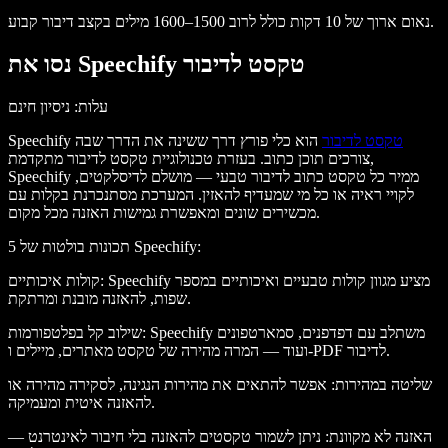
נאום ארוך של 10 דקות כולל לרוב 1500–1600 מילים בקצב דיבור קבוע.
נסו את Speechify טקסט לדיבור
עלות
: ניסיון חינם
טקסט לדיבור
הוא כלי פורץ דרך ששינה את הדרך שבה
Speechify
צורכים תוכן כתוב. בעזרת טכנולוגיית טקסט לדיבור מתקדמת,
Speechify ממיר כל טקסט כתוב לדיבור טבעי — מושלם לדיסלקטים,
לקויי ראיה או כל מי שמעדיף להאזין. המערכת מסתנכרנת בקלות עם
מכשירים שונים ומאפשרת גמישות האזנה מכל מקום.
:
5 תכונות בולטות של Speechify
: Speechify מציע מגוון קולות טבעיים ואיכותיים במספר
קולות איכותיים
שפות, להאזנה מובנת ומרתקת.
: Speechify משתלב עם דפדפנים, סמארטפונים
שילוב קל בפלטפורמות
ועוד — המרה מהירה של טקסט מאתרים, מיילים ו-PDF לדיבור.
שליטה במהירות
: אפשר להתאים את מהירות הנגינה, לסקירה מהירה או
להאזנה איטית ומעמיקה.
האזנה לא מקוונת
: ניתן לשמור טקסטים להאזנה בלי חיבור לאינטרנט —