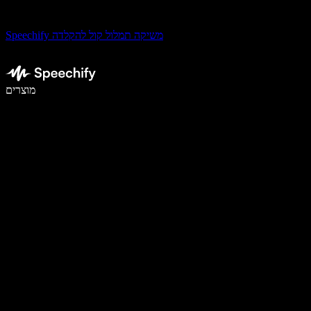
Speechify משיקה תמלול קול להקלדה
לכתוב פי 5 מהר יותר עם הכתבה קולית
מוצרים
למידע נוסף