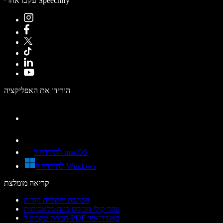
עקבו אחרי Speechify
הורידו את האפליקציה
להורדה ל-macOS
להורדה ל-Windows
קריאה מומלצת
הכתבה והקלדה קולית
עוזר קולי מבוסס בינה מלאכותית
המרת טקסט ל-PDF באנדרואיד