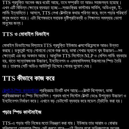
TTS প্রযুক্তি অনেক বছর ধরেই আছে, তবে সম্প্রতি তা আরও সহজলভ্য হয়েছে।
এখন এটি বিভিন্ন ক্ষেত্রে ব্যবহৃত হচ্ছে—স্বয়ংক্রিয় কাস্টমার সার্ভিস, অডিওবুক, ই-
লার্নিং ইত্যাদিতে। আসলে, TTS লেখা টেক্সটকে কথায় পরিণত করে, ফলে পড়ার পরিবর্তে
মানুষ শুনতে পারে। এটা বিশেষভাবে সহায়ক দৃষ্টিপ্রতিবন্ধী ও শিক্ষাগত সমস্যায় ভোগা
মানুষের জন্য।
TTS ও মোবাইল ডিভাইস
মোবাইল ডিভাইসের বিস্তারে TTS প্রযুক্তি ইউজার এক্সপেরিয়েন্সকে আরও উন্নত
করছে। ডকুমেন্ট পড়ে শোনানো থেকে শুরু করে, ভাষা শেখার অ্যাপে শব্দ উচ্চারণ—সব
ক্ষেত্রেই এর বড় অবদান আছে। আধুনিক TTS সিস্টেমে NLP ও মেশিন লার্নিং ব্যবহার
হয়, যাতে সন্তোষজনক উচ্চারণ, ইনটোনেশন ও এমফ্যাসিসসহ উচ্চমানের স্পিচ তৈরি
হয়। তারপর সেটি অডিও আউটপুট হিসেবে শোনার সুযোগ দেয়।
TTS কীভাবে কাজ করে
টেক্সট-টু-স্পিচ কনভার্সনের
প্রক্রিয়ায় তিনটি ধাপ আছে—টেক্সট বিশ্লেষণ, ভাষা
প্রক্রিয়াকরণ ও স্পিচ সিন্থেসিস। প্রথম ধাপে সিস্টেম টেক্সট ভেঙে উপযুক্ত উচ্চারণ ও
ইনটোনেশন নির্ধারণ করে। এখানে বড় ডেটাসেট ব্যবহার করে মডেল ট্রেইনিং করা হয়।
পড়ার স্পিড কাস্টমাইজ
TTS-এ পড়ার গতি নিজের মতো নিয়ন্ত্রণ করা যায়। ইউজার তার আরাম ও বোঝার
সুবিধামতো প্লেব্যাক স্পিড সেট করতে পারে—এই ফিচার পুরো অভিজ্ঞতাকে অনেক