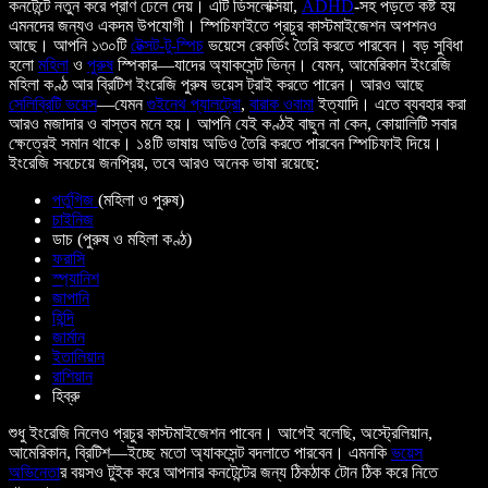
কনটেন্টে নতুন করে প্রাণ ঢেলে দেয়। এটি ডিসলেক্সিয়া,
ADHD
-সহ পড়তে কষ্ট হয়
এমনদের জন্যও একদম উপযোগী। স্পিচিফাইতে প্রচুর কাস্টমাইজেশন অপশনও
আছে। আপনি ১৩০টি
টেক্সট-টু-স্পিচ
ভয়েসে রেকর্ডিং তৈরি করতে পারবেন। বড় সুবিধা
হলো
মহিলা
ও
পুরুষ
স্পিকার—যাদের অ্যাকসেন্ট ভিন্ন। যেমন, আমেরিকান ইংরেজি
মহিলা কণ্ঠ আর ব্রিটিশ ইংরেজি পুরুষ ভয়েস ট্রাই করতে পারেন। আরও আছে
সেলিব্রিটি ভয়েস
—যেমন
গুইনেথ প্যালট্রো
,
বারাক ওবামা
ইত্যাদি। এতে ব্যবহার করা
আরও মজাদার ও বাস্তব মনে হয়। আপনি যেই কণ্ঠই বাছুন না কেন, কোয়ালিটি সবার
ক্ষেত্রেই সমান থাকে। ১৪টি ভাষায় অডিও তৈরি করতে পারবেন স্পিচিফাই দিয়ে।
ইংরেজি সবচেয়ে জনপ্রিয়, তবে আরও অনেক ভাষা রয়েছে:
পর্তুগিজ
(মহিলা ও পুরুষ)
চাইনিজ
ডাচ (পুরুষ ও মহিলা কণ্ঠ)
ফরাসি
স্প্যানিশ
জাপানি
হিন্দি
জার্মান
ইতালিয়ান
রাশিয়ান
হিব্রু
শুধু ইংরেজি নিলেও প্রচুর কাস্টমাইজেশন পাবেন। আগেই বলেছি, অস্ট্রেলিয়ান,
আমেরিকান, ব্রিটিশ—ইচ্ছে মতো অ্যাকসেন্ট বদলাতে পারবেন। এমনকি
ভয়েস
অভিনেতা
র বয়সও টুইক করে আপনার কনটেন্টের জন্য ঠিকঠাক টোন ঠিক করে নিতে