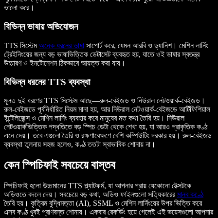
ভালো করে।
বিভিন্ন ভাষায় অভিযোজন
TTS সিস্টেম
অনেক ধরনের ভাষা
সাপোর্ট করে, যেমন আরবি ও ড্যানিশ। মেশিন লার্নিং
ট্রেইনিংয়ের জন্য বড় ভাষাভিত্তিক ডেটাসেট ব্যবহৃত হয়, যাতে ওই ভাষার স্বতন্ত্র
উচ্চারণ ও ইনটোনেশন ঠিকভাবে আয়ত্ত করা যায়।
বিভিন্ন ধরনের TTS ব্যবস্থা
মূলত দুই ধরণের TTS সিস্টেম আছে—রুল-বেইজড ও নিউরাল নেটওয়ার্ক-বেইজড।
রুল-বেইজডে পূর্বনির্ধারিত নিয়ম মানা হয়, আর নিউরাল নেটওয়ার্ক-বেইজডে আর্টিফিশিয়াল
ইন্টেলিজেন্স ও মেশিন লার্নিং ব্যবহার করে মানুষের মত কথা তৈরি হয়। নিউরাল
নেটওয়ার্কভিত্তিক পদ্ধতিতে বড় স্পিচ ডেটা থেকে শেখা হয়, যা আরও প্রাকৃতিক কণ্ঠ
এনে দেয়। তবে এগুলো তৈরি ও রক্ষণাবেক্ষণে বেশি কম্পিউটিং দরকার হয়। রুল-বেইজড
ব্যবস্থা তুলনায় সহজ হলেও, কণ্ঠ ততটা স্বাভাবিক শোনায় না।
কেন স্পিচিফাই সবচেয়ে বাস্তব
স্পিচিফাই হলো উচ্চমানের TTS প্ল্যাটফর্ম, যা আপনার প্রায় যেকোনো টেক্সটকে
অডিওতে বদলে দেয়। সবচেয়ে বড় কথা, অডিও ফাইলগুলো সত্যিকারের
মানব কণ্ঠে
তৈরি হয়। কৃত্রিম বুদ্ধিমত্তা (AI), SSML ও মেশিন লার্নিংয়ের উপর ভিত্তি করে
এসব কণ্ঠ খুবই প্রাণবন্ত শোনায়। একবার রেকর্ডিং হয়ে গেলেই এই ভয়েসগুলো আপনার