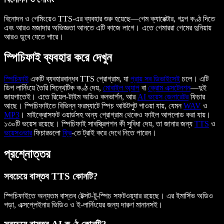
বিনোদন ও গেমিংয়েও TTS-এর ব্যবহার শুরু হয়েছে—গেম ক্যারেক্টার, গল্পে কণ্ঠ দিতে
এবং আরও মজাদার অভিজ্ঞতা আনতে এটি কাজে লাগে। এতে গেমাররা গেমের দুনিয়ায়
আরও ডুবে যেতে পারে।
স্পিচিফাই ব্যবহার করে দেখুন
স্পিচিফাই
একটি ব্যবহারবান্ধব TTS প্রোগ্রাম, যা
প্রায় সব ডিভাইসেই
চলে। এটি
ডিপ লার্নিংয়ে তৈরি সিন্থেটিক কণ্ঠ দেয়,
মোবাইল অ্যাপ
বা
ক্রোম এক্সটেনশন
—দুই
জায়গাতেই। এতে রিয়েল-টাইম অডিও কনভার্শন, আর
AI ভয়েস জেনারেটর
ফিচার
আছে। স্পিচিফাইতে বিভিন্ন ফরম্যাটে স্পিচ আউটপুট পাওয়া যায়, যেমন
WAV
ও
MP3
। মাইক্রোসফট ওয়ার্ডসহ অন্য প্রোগ্রাম থেকেও ফাইল আপলোড করা যায়।
১৩০টি ভয়েস রয়েছে। স্পিচিফাই সাবস্ক্রিপশন কী সুবিধা দেয়, তা জানার জন্য
TTS
ও
ভয়েসওভার
ফিচারগুলো
ফ্রি
-তে ট্রাই করে দেখে নিতে পারেন।
প্রশ্নোত্তর
সবচেয়ে বাস্তব TTS কোনটি?
স্পিচিফাইতে অন্যতম বাস্তব টেক্সট-টু-স্পিচ সফটওয়্যার রয়েছে। এর ইমার্সিভ অডিও
পড়া, এক্সপ্লেইনার ভিডিও ও ই-লার্নিংয়ের জন্য দারুণ মানানসই।