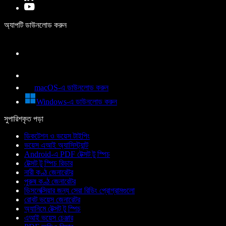
অ্যাপটি ডাউনলোড করুন
macOS-এ ডাউনলোড করুন
Windows-এ ডাউনলোড করুন
সুপারিশকৃত পড়া
ডিকটেশন ও ভয়েস টাইপিং
ভয়েস এআই অ্যাসিস্ট্যান্ট
Android-এ PDF টেক্সট টু স্পিচ
টেক্সট টু স্পিচ রিডার
নারী কণ্ঠ জেনারেটর
পুরুষ কণ্ঠ জেনারেটর
ডিসলেক্সিয়ার জন্য সেরা রিডিং প্রোগ্রামগুলো
রোবট ভয়েস জেনারেটর
অ্যানিমে টেক্সট টু স্পিচ
এআই ভয়েস চেঞ্জার