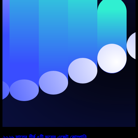
২০২৬ সালের শীর্ষ ৫টি ভয়েস এজেন্ট কোম্পানি