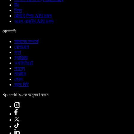
টিম
শিক্ষা
টেক্সট টু স্পিচ API ডকস
ভয়েস এজেন্টস API ডকস
কোম্পানি
আমাদের সম্পর্কে
যোগাযোগ
ব্লগ
ক্যারিয়ার
অ্যাফিলিয়েট
সাহায্য
স্ট্যাটাস
প্রেস
ব্র্যান্ড কিট
Speechify-কে অনুসরণ করুন