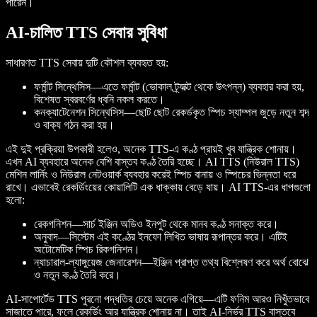
পারেন।
AI-চালিত TTS সেবার সুবিধা
সাধারণত TTS সেবায় দুটি কৌশল ব্যবহৃত হয়:
ফর্মান্ট সিন্থেসিস—এতে ফর্মান্ট (ভোকাল ট্র্যাক্ট থেকে উৎপন্ন) ব্যবহার করা হয়,
বিশেষত স্বরবর্ণের ধ্বনি নকল করতে।
কনক্যাটেনেশন সিন্থেসিস—ছোট ছোট রেকর্ডকৃত স্পিচ স্যাম্পল জুড়ে নতুন শব্দ
ও বাক্য গঠন করা হয়।
এই দুই প্রক্রিয়া উপকারী হলেও, অনেক TTS-এ কণ্ঠ প্রায়ই খুব যান্ত্রিক শোনায়।
এখন AI ব্যবহারে অনেক বেশি বাস্তব কণ্ঠ তৈরি হচ্ছে। AI TTS (নিউরাল TTS)
মেশিন লার্নিং ও নিউরাল নেটওয়ার্ক ব্যবহার করেই স্পিচ বানায় ও স্পিচের ভিন্নতা ধরে
রাখে। এভাবেই রেকর্ডিংয়ের কোয়ালিটি এক ধাক্কায় বেড়ে যায়। AI TTS-এর ধাপগুলো
হলো:
রেকগনিশন—সার্চ ইঞ্জিন অডিও ইনপুট থেকে মানব কণ্ঠ সনাক্ত করে।
অনুবাদ—সিস্টেম এই কণ্ঠের ইনফো লিখিত ভাষায় রূপান্তর করে। এটিই
অটোমেটিক স্পিচ রিকগনিশন।
ন্যাচারাল-ল্যাঙ্গুয়েজ জেনারেশন—ইঞ্জিন প্রাপ্ত তথ্য বিশ্লেষণ করে অর্থ বোঝে
ও নতুন কণ্ঠ তৈরি করে।
AI-সাপোর্টেড TTS পুরনো পদ্ধতির চেয়ে অনেক এগিয়ে—এটি ফনিম আরও নিখুঁতভাবে
সাজাতে পারে, ফলে রেকর্ডিং আর যান্ত্রিক শোনায় না। তাই AI-নির্ভর TTS বাস্তবে