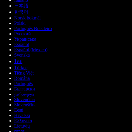
Italiano
日本語
한국어
Norsk bokmål
Polski
Português Brasileiro
Русский
Українська
Español
Español (México)
Svenska
ไทย
Türkçe
Tiếng Việt
Română
Português
Български
ქართული
Slovenčina
Slovenščina
Eesti
Hrvatski
Ελληνικά
Lietuvių
עברית