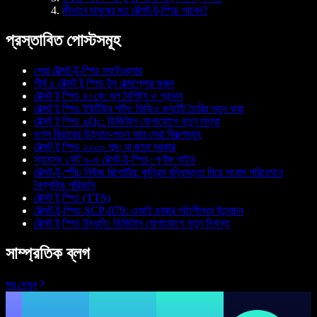
কীভাবে মানুষের মত টেক্সট-টু-স্পিচ পাবেন?
প্রস্তাবিত পোস্টসমূহ
সেরা টেক্সট-টু-স্পিচ সফটওয়্যার
শীর্ষ ৫ টেক্সট টু স্পিচ টুল এক্সপ্লোর করুন
টেক্সট টু স্পিচ ৪০কে: মূল বৈশিষ্ট্য ও প্রভাব
টেক্সট টু স্পিচ ইউটিউব শর্টস: ভিডিও কনটেন্ট তৈরির নতুন ধারা
টেক্সট টু স্পিচ xQc: ডিজিটাল যোগাযোগে নতুন মাত্রা
গুগল রিডারের উত্থান-পতন আর সেরা বিকল্পসমূহ
টেক্সট টু স্পিচ ২০০০ শব্দ: যা জানা দরকার
স্যামসাং নোট ৯-এ টেক্সট-টু-স্পিচ: পূর্ণাঙ্গ গাইড
টেক্সট-টু-স্পীচ নিউজ রিপোর্টার: কৃত্রিম বুদ্ধিমত্তা দিয়ে সংবাদ পরিবেশনে
বৈপ্লবিক পরিবর্তন
টেক্সট টু স্পিচ (TTS)
টেক্সট-টু-স্পিচ SCP-079: এআই ভাষার গতিশীলতা উন্মোচন
টেক্সট টু স্পিচ উদ্ধৃতি: ডিজিটাল যোগাযোগে নতুন দিগন্ত
সাম্প্রতিক ব্লগ
সব দেখুন