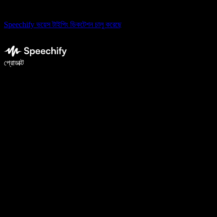
Speechify ভয়েস টাইপিং ডিকটেশন চালু করেছে
ভয়েস টাইপিং দিয়ে ৫ গুণ দ্রুত লিখুন
প্রোডাক্ট
আরও জানুন