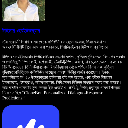
টাইলার ওয়েইটজম্যান
স্ট্যানফোর্ড বিশ্ববিদ্যালয় থেকে কম্পিউটার সায়েন্সে এমএস, ডিসলেক্সিয়া ও
অ্যাক্সেসিবিলিটি নিয়ে কাজ করা প্রবক্তা, স্পিচিফাই-এর সিইও ও প্রতিষ্ঠাতা
টাইলার ওয়েইটজম্যান স্পিচিফাই-এর সহ-প্রতিষ্ঠাতা, কৃত্রিম বুদ্ধিমত্তা বিভাগের প্রধান
ও প্রেসিডেন্ট; স্পিচিফাই বিশ্বের #1 টেক্সট-টু-স্পিচ অ্যাপ, যার ১,০০,০০০+ ৫-তারকা
রিভিউ রয়েছে। তিনি স্ট্যানফোর্ড বিশ্ববিদ্যালয় থেকে গণিতে বিএস এবং কৃত্রিম
বুদ্ধিমত্তাভিত্তিক কম্পিউটার সায়েন্সে এমএস ডিগ্রি অর্জন করেছেন। ইনক.
ম্যাগাজিনের টপ ৫০ উদ্যোক্তার তালিকায় তাঁর নাম রয়েছে, এবং তাঁকে বিজনেস
ইনসাইডার, টেকক্রাঞ্চ, লাইফহ্যাকার, সিবিএসসহ বিভিন্ন মাধ্যমে কভার করা হয়েছে।
তাঁর মাস্টার্স গবেষণার মূল ক্ষেত্র ছিল এআই ও টেক্সট-টু-স্পিচ; চূড়ান্ত গবেষণাপত্রের
শিরোনাম ছিল “CloneBot: Personalized Dialogue-Response
Predictions.”