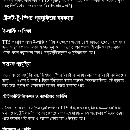
আপনার দরকার এমন একটি TTS অ্যাপ, যার দাম হাতের নাগালে এবং সব দরকারি সুবিধা
দেয়; স্পিচিফাই সেখানে সেরা বিকল্পগুলোর একটি।
টেক্সট-টু-স্পিচ প্রযুক্তির ব্যবহার
ই-লার্নিং ও শিক্ষা
TTS প্রযুক্তি এখন ই-লার্নিং ও শিক্ষার ক্ষেত্রে অনেক বেশি ব্যবহৃত হচ্ছে, যাতে সবার
জন্য পাঠ্য উপাদান আরও সহজলভ্য হয়। এতে লেখার পাশাপাশি অডিও সংস্করণও
থাকে, ফলে পড়াশোনা আরও অন্তর্ভুক্তিমূলক ও সুবিধাজনক হয়।
সহায়ক প্রযুক্তি
যাদের পড়তে অসুবিধা হয়, বিশেষত দৃষ্টিপ্রতিবন্ধী বা অন্য কোনো প্রতিবন্ধী ব্যক্তিদের
জন্য TTS বেশ উপকারী। স্ক্রিন রিডারসহ নানান সহায়ক টেকনোলোজিতে এটি ব্যবহার
করে তারা অ্যাপ বা ওয়েবসাইট অনেক সহজে চালাতে পারে।
টেলিকমিউনিকেশন ও কাস্টমার সার্ভিস
টেলিকম ও কাস্টমার সার্ভিস সেন্টারগুলোও TTS প্রযুক্তি বেছে নিয়েছে—স্বয়ংক্রিয়
फोन সেবা, ইন্টার্যাকটিভ ভয়েস রেসপন্সের মাধ্যমে মানুষকে কম অপেক্ষায় পরিষেবা দেয়।
এতে কাজের গতি বাড়ে ও গ্রাহক সেবার মানও উন্নত হয়।
বিনোদন ও গেমিং