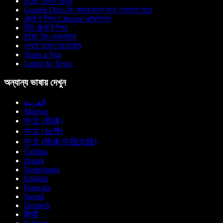
PDF অডিও রিডার
Google Docs কি আমার জন্য পড়ে শোনাতে পারে
টেক্সট টু স্পিচ Chrome এক্সটেনশন
হিন্দি টেক্সট টু স্পিচ
PDF রিড অ্যালাউড
এআই ভয়েস জেনারেটর
Texto a Voz
Leitor de Texto
অন্যান্য ভাষায় দেখুন
العربية
Magyar
中文 (简体)
中文 (台灣)
中文 (简体 中国大陆)
Čeština
Dansk
Nederlands
English
Français
Suomi
Deutsch
हिन्दी