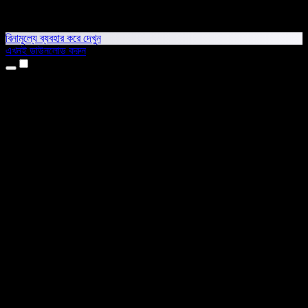
বিনামূল্যে ব্যবহার করে দেখুন
এখনই ডাউনলোড করুন
প্রোডাক্ট
টেক্সট টু স্পিচ
আইফোন ও আইপ্যাড অ্যাপ
অ্যান্ড্রয়েড অ্যাপ
ক্রোম এক্সটেনশন
এজ এক্সটেনশন
ওয়েব অ্যাপ
ম্যাক অ্যাপ
উইন্ডোজ অ্যাপ
এআই ভয়েস জেনারেটর