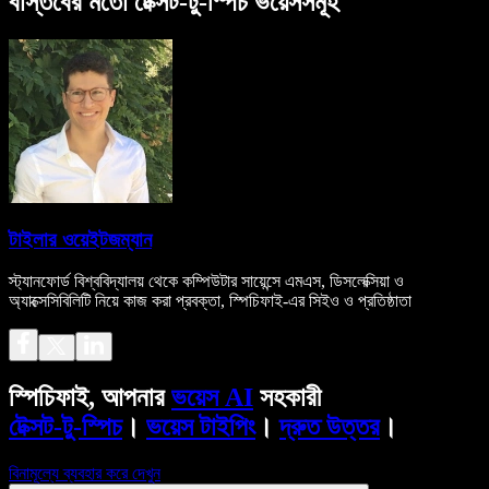
বাস্তবের মতো টেক্সট-টু-স্পিচ ভয়েসসমূহ
টাইলার ওয়েইটজম্যান
স্ট্যানফোর্ড বিশ্ববিদ্যালয় থেকে কম্পিউটার সায়েন্সে এমএস, ডিসলেক্সিয়া ও
অ্যাক্সেসিবিলিটি নিয়ে কাজ করা প্রবক্তা, স্পিচিফাই-এর সিইও ও প্রতিষ্ঠাতা
স্পিচিফাই, আপনার
ভয়েস AI
সহকারী
টেক্সট-টু-স্পিচ
।
ভয়েস টাইপিং
।
দ্রুত উত্তর
।
বিনামূল্যে ব্যবহার করে দেখুন