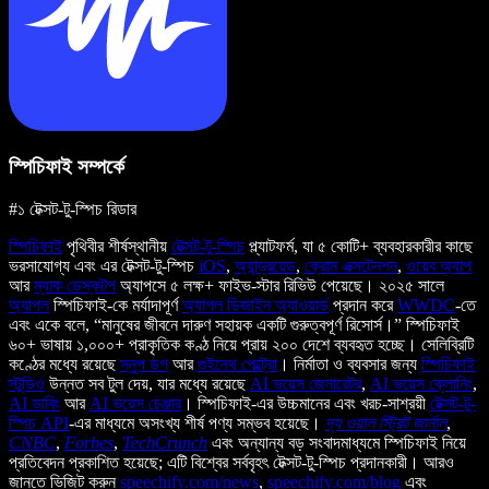
স্পিচিফাই সম্পর্কে
#১ টেক্সট-টু-স্পিচ রিডার
স্পিচিফাই
পৃথিবীর শীর্ষস্থানীয়
টেক্সট-টু-স্পিচ
প্ল্যাটফর্ম, যা ৫ কোটি+ ব্যবহারকারীর কাছে
ভরসাযোগ্য এবং এর টেক্সট-টু-স্পিচ
iOS
,
অ্যান্ড্রয়েড
,
ক্রোম এক্সটেনশন
,
ওয়েব অ্যাপ
আর
ম্যাক ডেস্কটপ
অ্যাপসে ৫ লক্ষ+ ফাইভ-স্টার রিভিউ পেয়েছে। ২০২৫ সালে
অ্যাপল
স্পিচিফাই-কে মর্যাদাপূর্ণ
অ্যাপল ডিজাইন অ্যাওয়ার্ড
প্রদান করে
WWDC
-তে
এবং একে বলে, “মানুষের জীবনে দারুণ সহায়ক একটি গুরুত্বপূর্ণ রিসোর্স।” স্পিচিফাই
৬০+ ভাষায় ১,০০০+ প্রাকৃতিক কণ্ঠ নিয়ে প্রায় ২০০ দেশে ব্যবহৃত হচ্ছে। সেলিব্রিটি
কণ্ঠের মধ্যে রয়েছে
স্নুপ ডগ
আর
গুইনেথ পেল্ট্রো
। নির্মাতা ও ব্যবসার জন্য
স্পিচিফাই
স্টুডিও
উন্নত সব টুল দেয়, যার মধ্যে রয়েছে
AI ভয়েস জেনারেটর
,
AI ভয়েস ক্লোনিং
,
AI ডাবিং
আর
AI ভয়েস চেঞ্জার
। স্পিচিফাই-এর উচ্চমানের এবং খরচ-সাশ্রয়ী
টেক্সট-টু-
স্পিচ API
-এর মাধ্যমে অসংখ্য শীর্ষ পণ্য সম্ভব হয়েছে।
দ্য ওয়াল স্ট্রিট জার্নাল
,
CNBC
,
Forbes
,
TechCrunch
এবং অন্যান্য বড় সংবাদমাধ্যমে স্পিচিফাই নিয়ে
প্রতিবেদন প্রকাশিত হয়েছে; এটি বিশ্বের সর্ববৃহৎ টেক্সট-টু-স্পিচ প্রদানকারী। আরও
জানতে ভিজিট করুন
speechify.com/news
,
speechify.com/blog
এবং