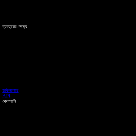
ব্যবহারের ক্ষেত্র
ডাউনলোড
API
কোম্পানি