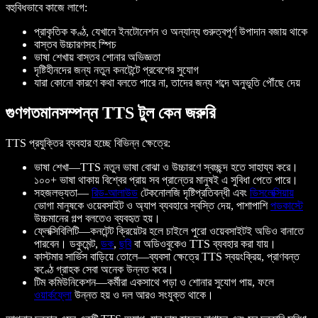
বহুবিধভাবে কাজে লাগে:
প্রাকৃতিক কণ্ঠ, যেখানে ইনটোনেশন ও অন্যান্য গুরুত্বপূর্ণ উপাদান বজায় থাকে
বাস্তব উচ্চারণসহ স্পিচ
ভাষা শেখায় বাস্তব শোনার অভিজ্ঞতা
দৃষ্টিহীনদের জন্য নতুন কনটেন্টে প্রবেশের সুযোগ
যারা কোনো কারণে কথা বলতে পারে না, তাদের জন্য শব্দে অনুভূতি পৌঁছে দেয়
গুণগতমানসম্পন্ন TTS টুল কেন জরুরি
TTS প্রযুক্তির ব্যবহার হচ্ছে বিভিন্ন ক্ষেত্রে:
ভাষা শেখা—TTS নতুন ভাষা বোঝা ও উচ্চারণে স্বচ্ছন্দ হতে সাহায্য করে।
১০০+ ভাষা থাকায় বিশ্বের প্রায় সব প্রান্তের মানুষই এ সুবিধা পেতে পারে।
সহজলভ্যতা—
রিড-আলাউড
টেকনোলজি দৃষ্টিপ্রতিবন্ধী এবং
ডিসলেক্সিয়ায়
ভোগা মানুষকে ওয়েবসাইট ও অ্যাপ ব্যবহারে স্বস্তি দেয়, পাশাপাশি
পডকাস্টে
উচ্চমানের গল্প বলতেও ব্যবহৃত হয়।
ফ্লেক্সিবিলিটি—কনটেন্ট ক্রিয়েটর হলে চাইলে পুরো ওয়েবসাইটই অডিও বানাতে
পারবেন। ডকুমেন্ট,
ডক
,
ছবি
বা অডিওবুকেও TTS ব্যবহার করা যায়।
কাস্টমার সার্ভিস বাড়িয়ে তোলে—ব্যবসা ক্ষেত্রে TTS স্বয়ংক্রিয়, প্রাণবন্ত
কণ্ঠে গ্রাহক সেবা অনেক উন্নত করে।
টিম কমিউনিকেশন—কর্মীরা একসাথে পড়া ও শোনার সুযোগ পায়, ফলে
ওয়ার্কফ্লো
উন্নত হয় ও দল আরও সংযুক্ত থাকে।