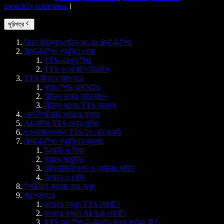
speechify.com/press
।
সূচিপত্র
রিয়েল হিউম্যান-লাইক কণ্ঠের টেক্সট-টু-স্পিচ
টেক্সট-টু-স্পিচ প্রযুক্তি বোঝা
TTS-এর মূল বিষয়
TTS ও মোবাইল ডিভাইস
TTS কীভাবে কাজ করে
পড়ার স্পিড কাস্টমাইজ
বিভিন্ন ভাষায় অভিযোজন
বিভিন্ন ধরনের TTS ব্যবস্থা
কেন স্পিচিফাই সবচেয়ে বাস্তব
AI-চালিত TTS সেবার সুবিধা
গুণগতমানসম্পন্ন TTS টুল কেন জরুরি
টেক্সট-টু-স্পিচ প্রযুক্তির ব্যবহার
ই-লার্নিং ও শিক্ষা
সহায়ক প্রযুক্তি
টেলিকমিউনিকেশন ও কাস্টমার সার্ভিস
বিনোদন ও গেমিং
স্পিচিফাই ব্যবহার করে দেখুন
প্রশ্নোত্তর
সবচেয়ে বাস্তব TTS কোনটি?
সবচেয়ে বাস্তব AI কণ্ঠ কোনটি?
TTS আর স্পিচ-টু-টেক্সটের মধ্যে পার্থক্য কী?