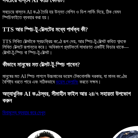
সবচেয়ে বাস্তব AI কণ্ঠ কোনটি?
সবচেয়ে বাস্তব AI কণ্ঠ তৈরি হয় উন্নত মেশিন ও ডিপ লার্নিং দিয়ে, ঠিক যেমন
স্পিচিফাইতে ব্যবহার করা হয়।
TTS আর স্পিচ-টু-টেক্সটের মধ্যে পার্থক্য কী?
TTS লিখিত টেক্সটকে স্বয়ংক্রিয় কণ্ঠে রূপ দেয়, আর স্পিচ-টু-টেক্সট কথিত শব্দকে
লিখিত টেক্সটে রূপান্তর করে। অধিকাংশ প্ল্যাটফর্মে সাধারণত একটিই ফিচার থাকে—
টেক্সট-টু-স্পিচ বা স্পিচ-টু-টেক্সট।
কীভাবে মানুষের মত টেক্সট-টু-স্পিচ পাবেন?
মানুষের মত AI স্পিচ লাগলে উচ্চমানের ভয়েস টেকনোলজি দরকার, যা মানব কণ্ঠের
বৈশিষ্ট্য ধরতে পারে এবং সঠিকভাবে
ভয়েস ক্লোনিং
করতে সক্ষম।
অত্যাধুনিক AI কণ্ঠস্বর, সীমাহীন ফাইল আর ২৪/৭ সহায়তা উপভোগ
করুন
বিনামূল্যে ব্যবহার করে দেখুন