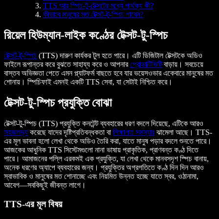
TTS আর স্পিচ-টু-টেক্সটের মধ্যে পার্থক্য কী?
কীভাবে মানুষের মত টেক্সট-টু-স্পিচ পাবেন?
রিয়েল হিউম্যান-লাইক কণ্ঠের টেক্সট-টু-স্পিচ
টেক্সট-টু-স্পিচ
(TTS) দারুণ কার্যকর টুল হতে পারে। এটি ডিজিটাল টেক্সটকে অডিও
ফাইলে রূপান্তর করে বুঝতে সাহায্য করে ও আপনার
প্রোডাক্টিভিটি
বাড়ায়। সবচেয়ে
বাস্তব অভিজ্ঞতা পেতে এমন প্ল্যাটফর্ম বাছতে হবে যার ভয়েসওভার একেবারে মানুষের মত
শোনায়। স্পিচিফাই এমনই একটি TTS সেবা, যা সেটাই নিশ্চিত করে।
টেক্সট-টু-স্পিচ প্রযুক্তি বোঝা
টেক্সট-টু-স্পিচ (TTS) প্রযুক্তি কনটেন্ট ব্যবহারের ধরণ বদলে দিয়েছে, এটিকে আরও
সহজলভ্য
করেছে যাদের দৃষ্টিপ্রতিবন্ধকতা বা
শিক্ষাগত সমস্যার
ঝামেলা আছে। TTS-
এর মূল ভাবনা হলো লেখা থেকে অডিও তৈরি করা, যাতে মানুষ পড়ার বদলে শুনতে পারে।
আজকের আধুনিক TTS সিস্টেমগুলো নানা ভাষায় প্রাকৃতিক, প্রাণবন্ত কণ্ঠ দিতে
পারে। আমাজনের পল্লি এরকমই এক প্রযুক্তি, যা লেখা থেকে মানবসদৃশ স্পিচ বানায়,
অনেক ধরণের অ্যাপে ব্যবহারের জন্য। প্রযুক্তির অগ্রগতিতে কণ্ঠ দিন দিন আরও
স্বাভাবিক ও মানুষের মত শোনাচ্ছে এবং নিয়মিত উন্নত হচ্ছে যাতে স্বর, ওঠানামা,
আবেগ—সবকিছুই জীবন্ত লাগে।
TTS-এর মূল বিষয়