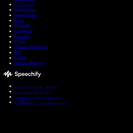
ქართული
Slovenčina
Slovenščina
Eesti
Hrvatski
Ελληνικά
Lietuvių
עברית
Bahasa Indonesia
বাংলা
Català
Bahasa Melayu
کوکی کی ترجیحات
شرائط و ضوابط
پرائیویسی پالیسی
© اسپیچفائی انک 2026