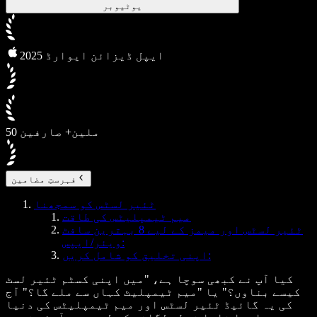
یوٹیوبر
2025 ایپل ڈیزائن ایوارڈ
50 ملین+ صارفین
فہرستِ مضامین
ٹئیر لسٹس کو سمجھنا
میم ٹیمپلیٹس کی طاقت
ٹئیر لسٹس اور میمز کے لیے 8 بہترین سافٹ
ویئر/ایپس:
اپنی تخلیق کو شامل کریں:
کیا آپ نے کبھی سوچا ہے، "میں اپنی کسٹم ٹئیر لسٹ
کیسے بناوں؟" یا "میم ٹیمپلیٹ کہاں سے ملے گا؟" آج
کی یہ گائیڈ ٹئیر لسٹس اور میم ٹیمپلیٹس کی دنیا