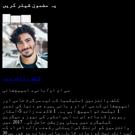
یہ مضمون شیئر کریں
کلف وائتزمین
سی ای او / بانی، اسپیچفائی
کلف وائتزمین ڈسلیکسیا کے لیے سرگرم حامی اور
اسپیچفائی کے سی ای او و بانی ہیں، جو دنیا کی نمبر
1 ٹیکسٹ ٹو اسپیچ ایپ ہے۔ 1 لاکھ سے زائد 5-اسٹار
ریویوز کے ساتھ اس نے ایپ اسٹور کی نیوز و میگزین
کیٹیگری میں پہلی پوزیشن حاصل کی۔ 2017 میں
وائتزمین کو لرننگ ڈس ایبلٹی رکھنے والے افراد کے
لیے انٹرنیٹ کو زیادہ قابلِ رسائی بنانے پر فوربس 30