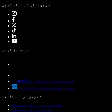
اسپیچفائی کو فالو کریں
ایپ حاصل کریں
macOS کے لیے ڈاؤن لوڈ کریں
ونڈوز کے لیے ڈاؤن لوڈ کریں
تجویز کردہ مطالعہ
ڈکٹیشن اور وائس ٹائپنگ
وائس اے آئی اسسٹنٹ