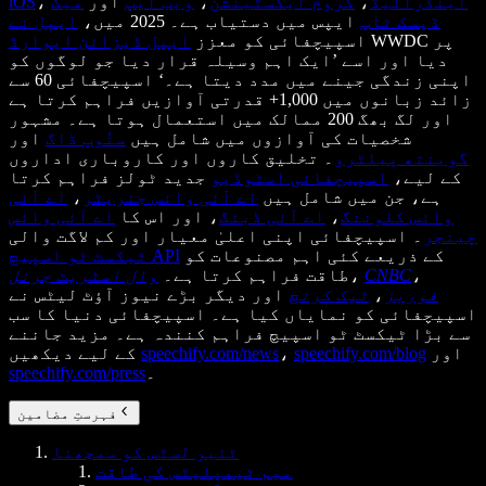
اینڈرائیڈ
،
کروم ایکسٹینشن
،
ویب ایپ
اور
میک
،
iOS
ڈیسک ٹاپ
ایپس میں دستیاب ہے۔ 2025 میں،
ایپل نے
WWDC پر
اسپیچفائی کو معزز
ایپل ڈیزائن ایوارڈ
دیا اور اسے ’ایک اہم وسیلہ قرار دیا جو لوگوں کو
اپنی زندگی جینے میں مدد دیتا ہے۔‘ اسپیچفائی 60 سے
زائد زبانوں میں 1,000+ قدرتی آوازیں فراہم کرتا ہے
اور لگ بھگ 200 ممالک میں استعمال ہوتا ہے۔ مشہور
شخصیات کی آوازوں میں شامل ہیں
سنُوپ ڈاگ
اور
گوینتھ پیلٹرو
۔ تخلیق کاروں اور کاروباری اداروں
کے لیے،
اسپیچفائی اسٹوڈیو
جدید ٹولز فراہم کرتا
ہے، جن میں شامل ہیں
اے آئی وائس جنریٹر
،
اے آئی
وائس کلوننگ
،
اے آئی ڈبنگ
، اور اس کا
اے آئی وائس
چینجر
۔ اسپیچفائی اپنی اعلیٰ معیار اور کم لاگت والی
کے ذریعے کئی اہم مصنوعات کو
ٹیکسٹ ٹو اسپیچ API
،
CNBC
،
طاقت فراہم کرتا ہے۔
وال اسٹریٹ جرنل
فوربز
،
ٹیک کرنچ
اور دیگر بڑے نیوز آؤٹ لیٹس نے
اسپیچفائی کو نمایاں کیا ہے۔ اسپیچفائی دنیا کا سب
سے بڑا ٹیکسٹ ٹو اسپیچ فراہم کنندہ ہے۔ مزید جاننے
اور
speechify.com/blog
،
speechify.com/news
کے لیے دیکھیں
۔
speechify.com/press
فہرستِ مضامین
ٹئیر لسٹس کو سمجھنا
میم ٹیمپلیٹس کی طاقت