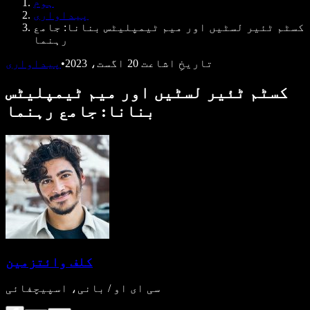
ہوم
ڈویلپرز کے لیے Speechify
پیداواری
کسٹم ٹئیر لسٹیں اور میم ٹیمپلیٹس بنانا: جامع
رہنما
تاریخِ اشاعت
20 اگست، 2023
•
پیداواری
کسٹم ٹئیر لسٹیں اور میم ٹیمپلیٹس
بنانا: جامع رہنما
کلف وائتزمین
سی ای او / بانی، اسپیچفائی