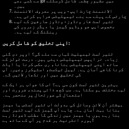
سے کسی بھی gif میں مشہور چشمہ شامل کرسکتے
ہیں۔
الائنمنٹ چارٹ ایپ
- ویب پر معروف الائنمنٹ
چارٹس کے پہلے سے بنے ٹیمپلیٹس فراہم کرتی ہے۔
ٹئیر لسٹ فار ونڈوز
- ونڈوز صارفین کے لیے
مخصوص ایپ جو ویڈیو گیمز یا دیگر زمروں کی
رینکنگ کے لیے ہے۔
اپنی تخلیق کو شامل کریں:
ٹئیر لسٹ ٹیمپلیٹ کہاں سے ملے گی؟
اوپر دی گئی
زیادہ تر ایپس ٹیمپلیٹس دیتی ہیں۔ درست ٹولز کے
ساتھ اپنی ٹیمپلیٹس بنانا، ری مکس کرنا یا ایڈٹ
کرنا کافی آسان ہے۔ لیبل ٹیکسٹ، اسٹیکرز وغیرہ آپ
کی تخلیق میں اور نکھار لائیں گے۔
بہترین ٹئیر لسٹ کون سی ہے؟
اس کا جواب ہر ایک کے
لیے مختلف ہو سکتا ہے۔ سب کچھ ذاتی پسند، ضرورت اور
استعمال کی صورتحال پر منحصر ہے۔
بیشتر آن لائن وسائل کی بدولت اب ٹئیر لسٹس یا میمز
بنانا بہت آسان ہے۔ چاہے آپ گیمز کے لیے ٹئیر لسٹ
بنا رہے ہوں یا میمز میں زندگی کا مطلب ڈھونڈ رہے
ہوں، انٹرنیٹ ہر قدم پر آپ کے ساتھ ہے!