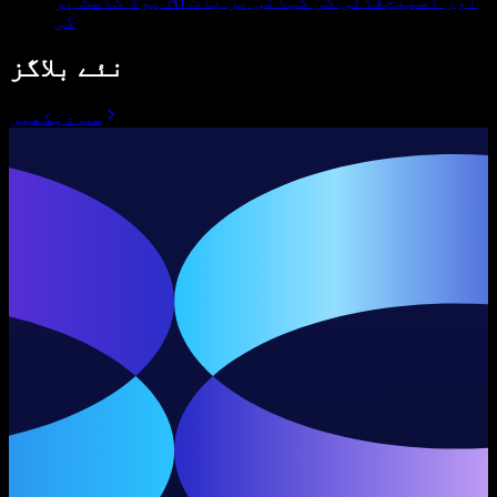
پوڈ کاسٹ پر AI اور اسپیچفائی کی کہانی پر بات
کی
نئے بلاگز
سب دیکھیں