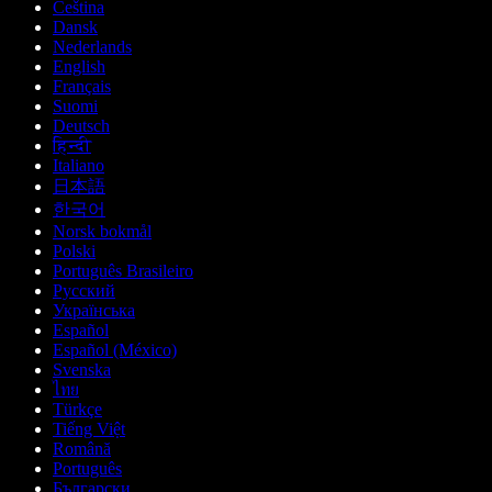
Čeština
Dansk
Nederlands
English
Français
Suomi
Deutsch
हिन्दी
Italiano
日本語
한국어
Norsk bokmål
Polski
Português Brasileiro
Русский
Українська
Español
Español (México)
Svenska
ไทย
Türkçe
Tiếng Việt
Română
Português
Български