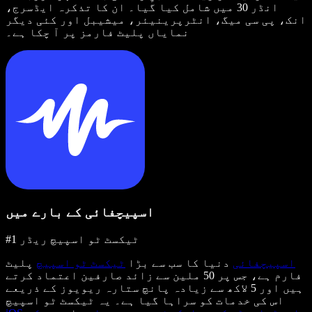
انڈر 30 میں شامل کیا گیا۔ ان کا تذکرہ ایڈسرج،
انک، پی سی میگ، انٹرپرینیئر، میشیبل اور کئی دیگر
نمایاں پلیٹ فارمز پر آ چکا ہے۔
اسپیچفائی کے بارے میں
#1 ٹیکسٹ ٹو اسپیچ ریڈر
اسپیچفائی
دنیا کا سب سے بڑا
ٹیکسٹ ٹو اسپیچ
پلیٹ
فارم ہے، جس پر 50 ملین سے زائد صارفین اعتماد کرتے
ہیں اور 5 لاکھ سے زیادہ پانچ ستارہ ریویوز کے ذریعے
اس کی خدمات کو سراہا گیا ہے۔ یہ ٹیکسٹ ٹو اسپیچ