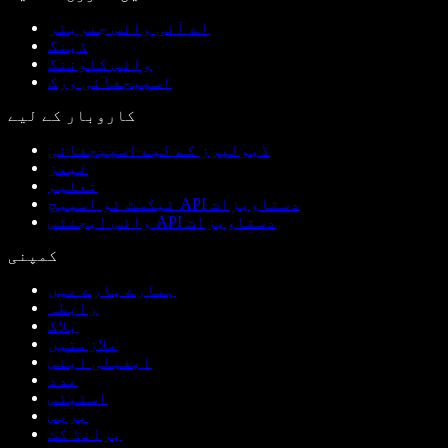
اے آئی وائس جنریٹر
ڈبنگ
وائس کلوننگ
اسپیچفائی ورک
کاروبار کے لیے
ڈیولپرز کے لیے اسپیچفائی
ٹیمز
تعلیم
ٹیکسٹ ٹو اسپیچ API دستاویزات
وائس ایجنٹس API دستاویزات
کمپنی
ہمارے بارے میں
رابطہ
بلاگ
ملازمتیں
ایفیلی ایٹس
مدد
اسٹیٹس
پریس
برانڈ کٹ