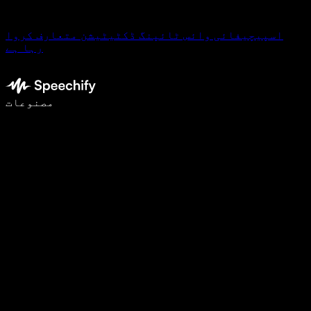
اسپیچیفائی وائس ٹائپنگ ڈکٹیٹیشن متعارف کروا
رہا ہے
وائس ٹائپنگ کے ساتھ 5 گنا تیزی سے لکھیں
مصنوعات
مزید جانیں