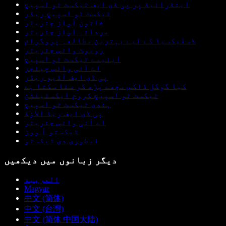
اینڈرائیڈ پر پی ڈی ایف ٹیکسٹ ٹو اسپیچ
ٹیکسٹ ٹو اسپیچ ریڈر
خاتون آواز جنریٹر
مردانہ آواز جنریٹر
ڈسلیکسیا کے لیے بہترین مطالعہ پروگرام
روبوٹ وائس جنریٹر
اینیمے ٹیکسٹ ٹو اسپیچ
اے آئی وائس چینجر
پی ڈی ایف آڈیو ریڈر
کیا گوگل ڈاکس مجھے پڑھ کر سنا سکتا ہے
ٹیکسٹ ٹو اسپیچ کروم ایکسٹینشن
ہندی ٹیکسٹ ٹو اسپیچ
پی ڈی ایف ریڈ الاؤڈ
اے آئی وائس جنریٹر
ٹیکستو آ ووز
لیطوری دی ٹیکسٹو
دیگر زبانوں میں دیکھیں
العربية
Magyar
中文 (简体)
中文 (台灣)
中文 (简体 中国大陆)