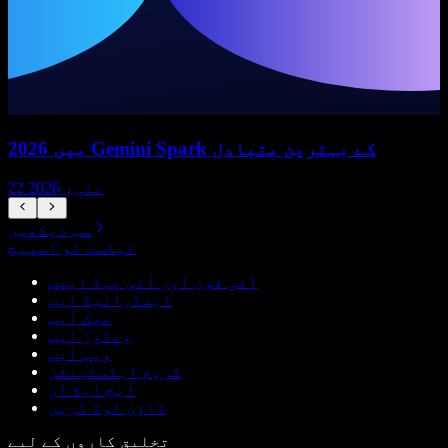
2026 میں Gemini Spark کے بہترین متبادل
22 مئی، 2026
سب دیکھیں
ٹیکسٹ ٹو اسپیچ
آئی فون اور آئی پیڈ ایپس
اینڈرائیڈ ایپ
میک ایپ
ونڈوز ایپ
ویب ایپ
کروم ایکسٹینشن
ایج ایڈ آن
ڈاؤن لوڈ کریں
تخلیق کاروں کے لیے