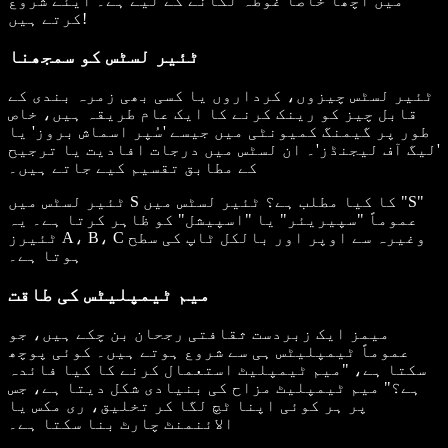
میں اچھا خاصا غوطہ لگانے کے لیے ہے۔ آیئے شروع
کرتے ہیں!
ٹئیر لسٹس کو سمجھنا
ٹئیر لسٹس چیزوں، کرداروں یا کسی بھی زمرہ بندی کے
قابل چیز کو رینک کرنے کا ایک عام طریقہ ہیں، خاص
طور پر گیمنگ کمیونٹی میں جیسے 'سُپر اسماش بروز' یا
'لیگ آف لیجنڈز'۔ ان لسٹس میں درجات افادیت یا ترجیح
کے مطابق تقسیم کیے جاتے ہیں۔
ٹئیر لسٹس میں S کا کیا مطلب ہے؟
ٹئیر لسٹس میں "S"
عموماً "سپیریئر" یا "اسپیشل" کو ظاہر کرتا ہے۔ یہ
ٹئیرز A، B، C وغیرہ سے اوپر اور بالکل ٹاپ کی سطح
ہوتا ہے۔
میم ٹیمپلیٹس کی طاقت
میمز ایک زبردست ثقافتی رجحان بن چکے ہیں، جو
عموماً ٹیمپلیٹس ہی سے شروع ہوتے ہیں۔ کوئی پوچھ
سکتا ہے، "میم ٹیمپلیٹ استعمال کرنے کا کیا فائدہ
ہے؟" میم ٹیمپلیٹ مزاح کی بنیادی شکل دیتا ہے، جس
پر ہر کوئی اپنا ٹچ لگا کر تخلیق، ری مکس یا
الائنمنٹ چارٹ بنا سکتا ہے۔