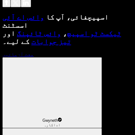
اسپیچفائی، آپ کا
وائس اے آئی
اسسٹنٹ
ٹیکسٹ ٹو اسپیچ
،
وائس ٹائپنگ
اور
تیز جوابات
کے لیے۔
مفت آزمائیں
Gwyneth
اداکارہ