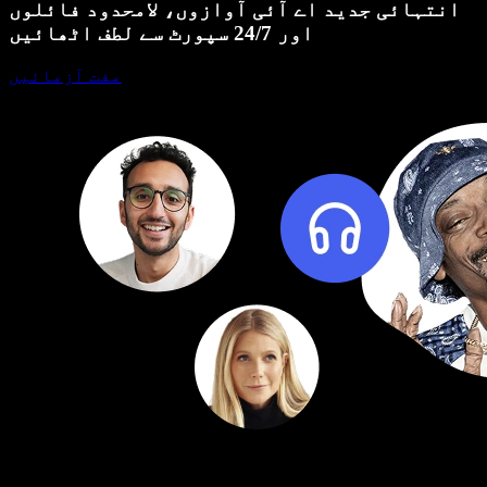
انتہائی جدید اے آئی آوازوں، لامحدود فائلوں
اور 24/7 سپورٹ سے لطف اٹھائیں
مفت آزمائیں