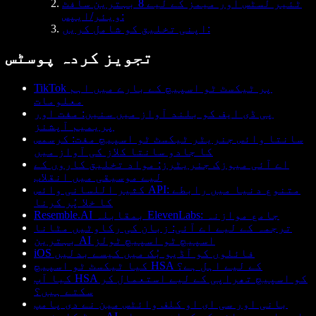
ٹئیر لسٹس اور میمز کے لیے 8 بہترین سافٹ
ویئر/ایپس:
اپنی تخلیق کو شامل کریں:
تجویز کردہ پوسٹس
TikTok پر ٹیکسٹ ٹو اسپیچ کے بارے میں اہم
معلومات
پی ڈی ایف کو بلند آواز میں سنیں: مفت اور
پریمیم آپشنز
سانتا وائس جنریٹر ٹیکسٹ ٹو اسپیچ مفت: کرسمس
کا جادو سانتا کلاز کی آواز میں
اے آئی میوزک جنریٹرز: مواد تخلیق کاروں کے
لیے موسیقی میں انقلاب
کثیر اللسانی وائس API: متنوع دنیا میں رابطے
کا خلا پُر کرنا
Resemble.AI بمقابلہ ElevenLabs: جامع موازنہ
ترجمہ کے لیے اے آئی: زبان کی رکاوٹیں مٹانا
بہترین AI اسپیچ ٹو اسپیچ ٹولز
iOS فائلوں کو آڈیو بُک میں کیسے بدلیں
کیا ٹیکسٹ ٹو اسپیچ HSA کے لیے اہل ہے؟
کیا آپ HSA کو اسپیچ تھراپی کے لیے استعمال کر
سکتے ہیں؟
بانی اور سی ای او کلف وائٹس مین نے دی پامپ