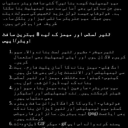
میم ٹیمپلیٹ کیسے بنائیں؟
کئی سافٹ ویئر دستیاب
ہیں جن سے کوئی بھی آسانی سے میم ٹیمپلیٹ بنا سکتا
ہے۔ فوٹوشاپ جیسے ٹولز مزید تخصیص کی سہولت دیتے
ہیں جبکہ میم جنریٹر سائٹس تیز اور بلکل سادہ
طریقہ فراہم کرتی ہیں۔
ٹئیر لسٹس اور میمز کے لیے 8 بہترین سافٹ
ویئر/ایپس:
ٹئیرمیڪر
- مشہور ٹئیر لسٹ بنانے والا۔ سیو
کریں، لاگ اِن ہوں اور اپنی ٹیمپلیٹ بھی استعمال
کریں۔
امگ فِلپ
- میمز بنانے کا آسان پلیٹ فارم۔ بہت
سی ٹیمپلیٹس اور الائنمنٹ چارٹس بھی شامل ہیں۔
کینوس
- کینوا سے مختلف، میمز اور ٹئیر لسٹس
بنانے کے لیے ڈیزائن شدہ ٹول ہے۔
میم جنریٹر
- صارفین اپنے میمز بنا، سیو اور
شیئر کرسکتے ہیں۔ نئے ٹیمپلیٹس اور اسٹیکرز
بھی دستیاب ہیں۔
فوٹوشاپ
- ایڈوب کا گرافک ڈیزائن سافٹ ویئر،
کسٹم میم ٹیمپلیٹس اور ٹئیر ڈیزائن بنانے کے
لیے بہترین۔ سائز اور فارمیٹس (png) بھی ایڈجسٹ
کرسکتے ہیں۔
- gif پسند کرنے والے اس ایپ
ڈیل-وِد-اِٹ GIF میکر