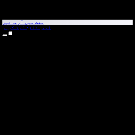
مفت میں آزمائیں
ابھی ڈاؤن لوڈ کریں
مصنوعات
متن کو آواز میں بدلیں
iPhone اور iPad ایپس
Android ایپ
Chrome ایکسٹینشن
Edge ایکسٹینشن
ویب ایپ
Mac ایپ