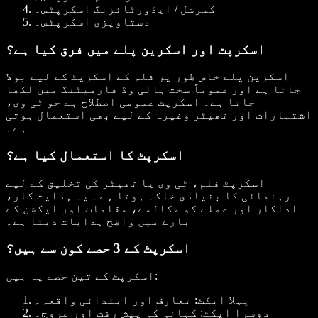
کمرشل / ایڈورٹائزنگ اسکرپٹس۔
دستاویزی اسکرپٹس۔
اسکرپٹ اور اسکرین پلے میں فرق کیا ہے؟
اسکرین پلے خاص طور پر فلم کے اسکرپٹ کے لیے بولا
جاتا ہے اور عموماً سخت ہالی وڈ فارمیٹنگ میں لکھا
جاتا ہے۔ اسکرپٹ عمومی اصطلاح ہے جو ٹی وی،
اشتہارات اور تھیٹر وغیرہ کے لیے بھی استعمال ہوتی
ہے۔
اسکرپٹ کا استعمال کیا ہے؟
اسکرپٹ فلم، ٹی وی یا تھیٹر کی تخلیق کے لیے
رہنمائی کا بنیادی خاکہ ہوتا ہے۔ یہ ہدایت کار،
اداکار اور عملے کو مکالمے، مقامات اور ایکشن کے
بارے میں واضح ہدایات دیتا ہے۔
اسکرپٹ کے 3 حصے کون سے ہیں؟
اسکرپٹ کے تین حصے یہ ہیں:
پہلا ایکٹ
: تعارف اور ابتدائی واقعہ۔
دوسرا ایکٹ
: کہانی کی پیش رفت اور عروج۔