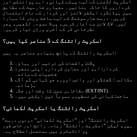
اسکرپٹ لکھنے کے لیے پہلے کہانی، اہم پوائنٹس اور
کرداروں کا خاکہ بنائیں۔ معیاری فارمیٹ کے مطابق
سین ہیڈنگز، ایکشن لائنز اور کردار کے نام استعمال
کریں۔ درست فارمیٹنگ کے لیے سافٹ ویئر کا سہارا
لیں۔ لاگ لائن سے آغاز کریں، پہلا مسودہ لکھیں، پھر
نظرثانی کر کے آخری ورژن تیار کریں۔
اسکرپٹ رائٹنگ کے 5 عناصر کیا ہیں؟
اسکرپٹ رائٹنگ کے پانچ بنیادی عناصر یہ ہیں:
پلاٹ: واقعات کی ترتیب اور بہاؤ۔
کردار: اہم اور معاون کردار، اپنی منفرد
شخصیات کے ساتھ۔
مکالمہ: گفتگو اور وائس اوور، جو کہانی کو آگے
بڑھائے۔
مقام: ہر سین کا وقت اور جگہ (EXT/INT)۔
ساخت: کہانی کی تنظیم، عموماً تین ایکٹس میں۔
اسکرپٹ رائٹنگ یا اسکرپٹ لکھائی؟
"اسکرپٹ رائٹنگ" اور "اسکرپٹ لکھائی" دونوں درست
ہیں، لیکن "اسکرپٹ رائٹنگ" زیادہ رائج اور خاص طور
پر انڈسٹری میں مستعمل اصطلاح ہے۔