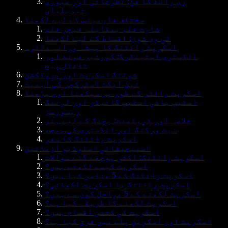
ری رائٹ کا فن: نظرثانی اور عبوری
تبدیلیاں
مختلف فارمیٹس کے لیے لکھنا
شارٹ فلم بمقابلہ فیچر فلم
ٹی وی شوز: اقساط کے لیے لکھنا
اسکرپٹ رائٹنگ کا پیشہ ورانہ دائرہ
انڈسٹری اسٹینڈرڈ: کورئیر فونٹ اور
ٹائٹل پیج
شوٹنگ اسکرپٹ اور پروڈکشن
تین ایکٹ اسٹرکچر کی اہمیت
اسکرپٹ رائٹر کے طور پر سیکھنا اور بڑھنا
اسٹیپ بائی اسٹیپ گائیڈز اور لرننگ
ریسورسز
خلاصہ اور ٹریٹمنٹ: پچنگ کے لیے ہنر
نیٹ ورکنگ اور انڈسٹری کی سمجھ
اسکرپٹ رائٹنگ کا سفر
اسپیچیفائی اسٹوڈیو آزمائیں
اسکرپٹ رائٹنگ: اکثر پوچھے گئے سوالات
اسکرپٹ کیسے لکھتے ہیں؟
اسکرپٹ رائٹنگ کے 5 عناصر کیا ہیں؟
اسکرپٹ رائٹنگ یا اسکرپٹ لکھائی؟
اسکرپٹ لکھنے کے 5 مراحل کون سے ہیں؟
اسکرپٹ لکھنے کا طریقہ کیا ہے؟
اسکرپٹ کی کتنی اقسام ہیں؟
اسکرپٹ اور اسکرین پلے میں فرق کیا ہے؟