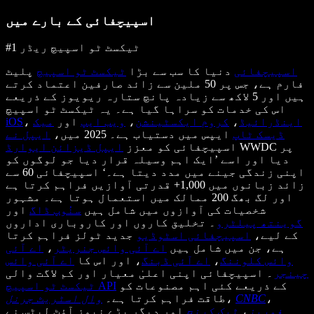
اسپیچفائی کے بارے میں
#1 ٹیکسٹ ٹو اسپیچ ریڈر
اسپیچفائی
دنیا کا سب سے بڑا
ٹیکسٹ ٹو اسپیچ
پلیٹ
فارم ہے، جس پر 50 ملین سے زائد صارفین اعتماد کرتے
ہیں اور 5 لاکھ سے زیادہ پانچ ستارہ ریویوز کے ذریعے
اس کی خدمات کو سراہا گیا ہے۔ یہ ٹیکسٹ ٹو اسپیچ
اینڈرائیڈ
،
کروم ایکسٹینشن
،
ویب ایپ
اور
میک
،
iOS
ڈیسک ٹاپ
ایپس میں دستیاب ہے۔ 2025 میں،
ایپل نے
WWDC پر
اسپیچفائی کو معزز
ایپل ڈیزائن ایوارڈ
دیا اور اسے ’ایک اہم وسیلہ قرار دیا جو لوگوں کو
اپنی زندگی جینے میں مدد دیتا ہے۔‘ اسپیچفائی 60 سے
زائد زبانوں میں 1,000+ قدرتی آوازیں فراہم کرتا ہے
اور لگ بھگ 200 ممالک میں استعمال ہوتا ہے۔ مشہور
شخصیات کی آوازوں میں شامل ہیں
سنُوپ ڈاگ
اور
گوینتھ پیلٹرو
۔ تخلیق کاروں اور کاروباری اداروں
کے لیے،
اسپیچفائی اسٹوڈیو
جدید ٹولز فراہم کرتا
ہے، جن میں شامل ہیں
اے آئی وائس جنریٹر
،
اے آئی
وائس کلوننگ
،
اے آئی ڈبنگ
، اور اس کا
اے آئی وائس
چینجر
۔ اسپیچفائی اپنی اعلیٰ معیار اور کم لاگت والی
کے ذریعے کئی اہم مصنوعات کو
ٹیکسٹ ٹو اسپیچ API
،
CNBC
،
طاقت فراہم کرتا ہے۔
وال اسٹریٹ جرنل
فوربز
،
ٹیک کرنچ
اور دیگر بڑے نیوز آؤٹ لیٹس نے