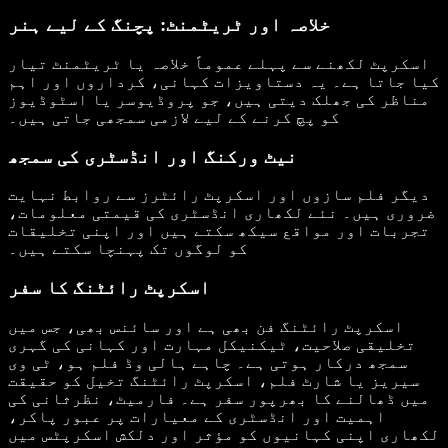
خلاصہ اور ٹریٹمنٹ: پچنگ کے لیے ہنر
اسکرپٹ لکھنے سے پہلے عموماً خلاصہ یا ٹریٹمنٹ تیار
کیا جاتا ہے۔ یہ دستاویزات کہانی، کرداروں اور اہم
مناظر کی جھلک دیتی ہیں، جو پروڈیوسر یا اسٹوڈیوز
کو پچ کرنے کے لیے لازمی سمجھی جاتی ہیں۔
نیٹ ورکنگ اور انڈسٹری کی سمجھ
دیگر فلم سازوں اور اسکرپٹ رائٹرز سے روابط نہایت
ضروری ہیں۔ نئے لکھاری انڈسٹری کی قیمتی معلومات،
تجربات اور مواقع سیکھ سکتے ہیں اور اپنی تخلیقات
کو لوگوں تک پہنچا سکتے ہیں۔
اسکرپٹ رائٹنگ کا سفر
اسکرپٹ رائٹنگ فن بھی ہے اور سائنس بھی، جس میں
تخلیقی صلاحیت، ٹیکنیکل مہارت اور کہانی کی گہری
سمجھ درکار ہوتی ہے۔ چاہے ہالی وڈ فلم ہو، ٹی وی
سیریز یا شارٹ فلم، اسکرپٹ رائٹنگ تخیل کو حقیقت
میں ڈھالنے کا بھرپور سفر ہے۔ فارمیٹ، نظرثانی کی
اہمیت اور انڈسٹری کے معیارات پر عبور پاکر،
لکھاری اپنی کہانیوں کو مؤثر اور دلکش اسکرپٹس میں