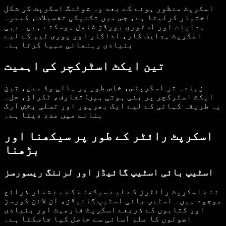
اسکرپٹ منظور ہونے کے بعد وہ شوٹنگ اسکرپٹ کی شکل
اختیار کرلیتا ہے، جس میں تکنیکی تفصیلات، کیمرہ
ہدایات اور اسٹوری بورڈز شامل ہوسکتے ہیں۔ یہی
اسکرپٹ ہدایت کار، اداکار اور پوری ٹیم کے لیے
بنیادی رہنمائی مہیا کرتا ہے۔
تین ایکٹ اسٹرکچر کی اہمیت
زیادہ تر اسکرپٹس، خاص طور پر ہالی وڈ میں، تین
ایکٹ اسٹرکچر پر بنی ہوتی ہیں: تعارف، ٹکراؤ، حل۔
یہ طریقہ کہانی کے لیے ایک بھرپور اور تسلی بخش آرک
بنانے میں مدد دیتا ہے۔
اسکرپٹ رائٹر کے طور پر سیکھنا اور
بڑھنا
اسٹیپ بائی اسٹیپ گائیڈز اور لرننگ ریسورسز
نئے اسکرپٹ رائٹرز کے لیے سیکھنے کے بے شمار ذرائع
موجود ہیں۔ اسٹیپ بائی اسٹیپ گائیڈز، آن لائن کورسز
اور کتابوں کے ذریعے اسکرپٹ فارمیٹ اور بنیادی
اصولوں کا علم آسانی سے حاصل کیا جاسکتا ہے۔