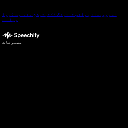
اسپیچیفائی وائس ٹائپنگ ڈکٹیٹیشن متعارف کروا
رہا ہے
وائس ٹائپنگ کے ساتھ 5 گنا تیزی سے لکھیں
مصنوعات
مزید جانیں