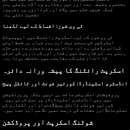
مختصر، سلیقہ مند اور تیز رفتاری سے آگے بڑھتی ہے،
جبکہ فیچر فلم میں پلاٹ اور کرداروں پر بھرپور
تفصیل ملتی ہے۔
ٹی وی شوز: اقساط کے لیے لکھنا
ٹی وی شوز کے لیے اسکرپٹ رائٹنگ میں ایپیسوڈک
اسٹرکچر کی سمجھ بہت اہم ہے، جہاں ہر قسط اپنی
کہانی رکھتی ہے اور ساتھ ہی پورے سیزن سے بھی جڑی
رہتی ہے۔ اس فارمیٹ میں رفتار اور کرداروں کی ترقی
کا انداز فلم کے مقابلے میں مختلف ہوتا ہے۔
اسکرپٹ رائٹنگ کا پیشہ ورانہ دائرہ
انڈسٹری اسٹینڈرڈ: کورئیر فونٹ اور ٹائٹل پیج
پروفیشنل اسکرپٹس ساخت ہی نہیں بلکہ پریزنٹیشن
میں بھی انڈسٹری اسٹینڈرڈز پر عمل کرتی ہیں۔
کورئیر فونٹ، ٹائٹل پیج (عنوان اور لکھاری کی
معلومات) اور صفحات کی درست نمبرنگ سب اہم حصے ہیں۔
شوٹنگ اسکرپٹ اور پروڈکشن