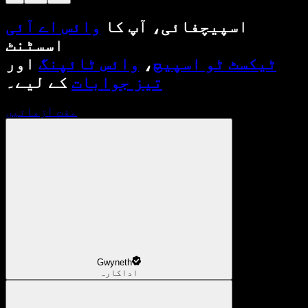
اسپیچفائی، آپ کا
وائس اے آئی
اسسٹنٹ
ٹیکسٹ ٹو اسپیچ
،
وائس ٹائپنگ
اور
تیز جوابات
کے لیے۔
مفت آزمائیں
Gwyneth
اداکارہ