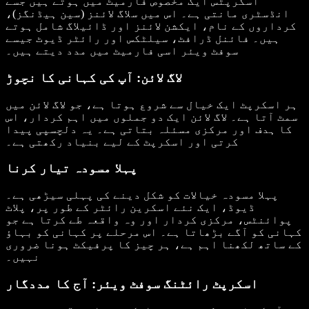
اسکرپٹس ایک مخصوص فارمیٹ میں ہوتے ہیں جسے
انڈسٹری مانتی ہے۔ اس میں سلاگ لائنز (سین ہیڈنگز)،
کرداروں کے نام، ایکشن لائنز اور ڈائیلاگ شامل ہوتے
ہیں۔ فائنل ڈرافٹ، سیلٹکس اور رائٹر ڈیوٹ جیسے
سوفٹ ویئر اسی فارمیٹ میں مدد دیتے ہیں۔
لاگ لائن: آپ کی کہانی کا نچوڑ
ہر اسکرپٹ ایک خیال سے شروع ہوتا ہے، جو لاگ لائن میں
سمٹ آتا ہے۔ لاگ لائن ایک دو جملوں میں اہم کردار، اس
کا ہدف اور مرکزی مسئلہ بتاتی ہے۔ یہ دلچسپی پیدا
کرتی اور اسکرپٹ کے لیے بنیاد رکھتی ہے۔
پہلا مسودہ تیار کرنا
پہلا مسودہ خیالات کو شکل دینے کی پہلی سیڑھی ہے۔
ڈیوڈ، ایک نئے اسکرین رائٹر کے طور پر، پلاٹ
پوائنٹس، مرکزی کردار اور وہ واقعہ طے کرتا ہے جو
کہانی کو آگے بڑھاتا ہے۔ اس مرحلے پر کہانی کو بہاؤ
کے ساتھ لکھنا اہم ہے، ہر چیز کا پرفیکٹ ہونا ضروری
نہیں۔
اسکرپٹ رائٹنگ سوفٹ ویئر: آج کا مددگار