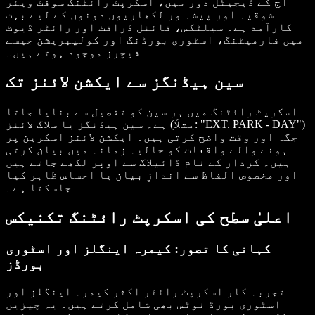
آج کے ڈیجیٹل دور میں، اسکرپٹ رائٹنگ سوفٹ ویئر
شوقیہ اور پیشہ ور لکھاریوں دونوں کے لیے بہت
کارآمد ہے۔ سیلٹکس، فائنل ڈرافٹ اور رائٹر ڈیوٹ
میں فارمیٹنگ، اسٹوری بورڈنگ اور کولیبریشن جیسے
فیچرز موجود ہوتے ہیں۔
سین ہیڈنگز سے ایکشن لائنز تک
اسکرپٹ رائٹنگ میں ہر سین کو تفصیل سے بنایا جاتا
ہے۔ سین ہیڈنگز یا سلاگ لائنز (مثلاً: "EXT. PARK - DAY")
جگہ اور وقت واضح کرتی ہیں۔ ایکشن لائنز اسکرین پر
ہونے والے واقعات کو حالیہ زمانہ میں بیان کرتی
ہیں۔ کردار کے نام ڈائیلاگ سے اوپر لکھے جاتے ہیں
اور مخصوص الفاظ سے اندازِ بیان یا احساس ظاہر کیا
جاسکتا ہے۔
اعلیٰ سطح کی اسکرپٹ رائٹنگ تکنیکس
کہانی کا تصور: کیمرہ اینگلز اور اسٹوری
بورڈز
تجربہ کار اسکرپٹ رائٹر اکثر کیمرہ اینگلز اور
اسٹوری بورڈ نوٹس بھی شامل کرتے ہیں۔ یہ چیزیں