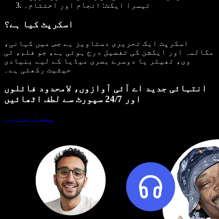
تیسرا ایکٹ
: انجام اور اختتام۔
اسکرپٹ کیا ہے؟
اسکرپٹ ایک تحریری دستاویز ہے جس میں کہانی،
مکالمہ اور ایکشن کی تفصیل درج ہوتی ہے، جو فلم، ٹی
وی، تھیٹر یا دوسرے بصری میڈیا کے لیے بنیادی
حیثیت رکھتی ہے۔
انتہائی جدید اے آئی آوازوں، لامحدود فائلوں
اور 24/7 سپورٹ سے لطف اٹھائیں
مفت آزمائیں