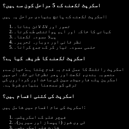
اسکرپٹ لکھنے کے 5 مراحل کون سے ہیں؟
اسکرپٹ لکھنے کے پانچ بنیادی مراحل یہ ہیں:
تصور اور لاگ لائن بنانا۔
کہانی کا خاکہ اور اہم پوائنٹس طے کرنا۔
پہلا مسودہ لکھنا۔
نظر ثانی اور دوبارہ تحریر۔
حتمی مسودہ تیار کر کے جمع کرانا۔
اسکرپٹ لکھنے کا طریقہ کیا ہے؟
اسکرپٹ رائٹنگ کا عمل قدم بہ قدم چلتا ہے: خیال سے،
منصوبہ بندی، لکھت اور پھر نظرثانی تک۔ اس میں
اسکرین پلے فارمیٹ، سین کی ساخت اور کرداروں کی
ترقی کو سمجھنا بنیادی شرط ہے۔
اسکرپٹ کی کتنی اقسام ہیں؟
اسکرپٹ کی عام اقسام میں شامل ہیں:
فیچر فلم کے اسکرپٹس۔
ٹی وی شوز (ایپسڈز اور سیریز)۔
شارٹ فلم اسکرپٹس۔