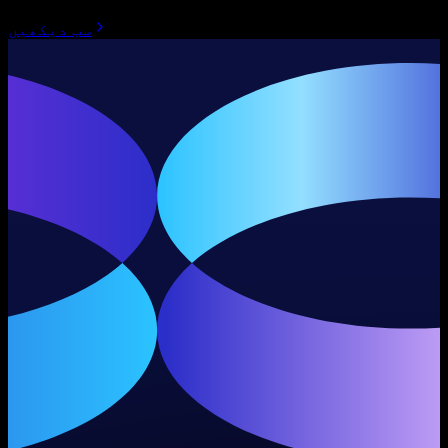
سب دیکھیں