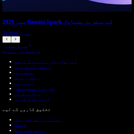
2026 میں Gemini Spark کے بہترین متبادل
22 مئی، 2026
سب دیکھیں
ٹیکسٹ ٹو اسپیچ
آئی فون اور آئی پیڈ ایپس
اینڈرائیڈ ایپ
میک ایپ
ونڈوز ایپ
ویب ایپ
کروم ایکسٹینشن
ایج ایڈ آن
ڈاؤن لوڈ کریں
تخلیق کاروں کے لیے
اے آئی وائس جنریٹر
ڈبنگ
وائس کلوننگ