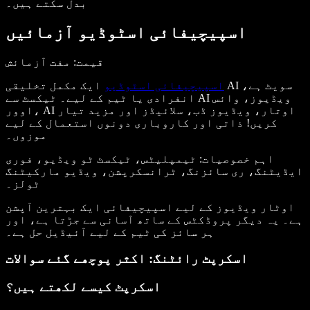
بدل سکتے ہیں۔
اسپیچیفائی اسٹوڈیو آزمائیں
قیمت: مفت آزمائش
اسپیچیفائی اسٹوڈیو
ایک مکمل تخلیقی AI سویٹ ہے،
انفرادی یا ٹیم کے لیے۔ ٹیکسٹ سے AI ویڈیوز، وائس
اوور، AI اوتار، ویڈیوز ڈب، سلائیڈز اور مزید تیار
کریں! ذاتی اور کاروباری دونوں استعمال کے لیے
موزوں۔
اہم خصوصیات
: ٹیمپلیٹس، ٹیکسٹ ٹو ویڈیو، فوری
ایڈیٹنگ، ری سائزنگ، ٹرانسکرپشن، ویڈیو مارکیٹنگ
ٹولز۔
اوٹار ویڈیوز کے لیے اسپیچیفائی ایک بہترین آپشن
ہے۔ یہ دیگر پروڈکٹس کے ساتھ آسانی سے جڑتا ہے، اور
ہر سائز کی ٹیم کے لیے آئیڈیل حل ہے۔
اسکرپٹ رائٹنگ: اکثر پوچھے گئے سوالات
اسکرپٹ کیسے لکھتے ہیں؟