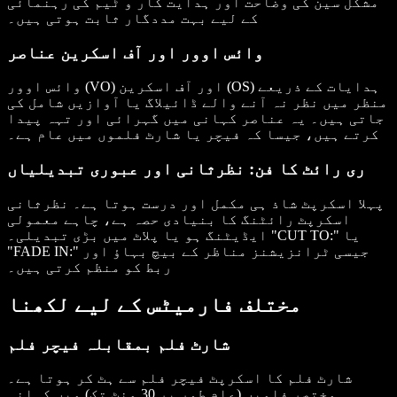
مشکل سین کی وضاحت اور ہدایت کار و ٹیم کی رہنمائی
کے لیے بہت مددگار ثابت ہوتی ہیں۔
وائس اوور اور آف اسکرین عناصر
وائس اوور (VO) اور آف اسکرین (OS) ہدایات کے ذریعے
منظر میں نظر نہ آنے والے ڈائیلاگ یا آوازیں شامل کی
جاتی ہیں۔ یہ عناصر کہانی میں گہرائی اور تہہ پیدا
کرتے ہیں، جیسا کہ فیچر یا شارٹ فلموں میں عام ہے۔
ری رائٹ کا فن: نظرثانی اور عبوری تبدیلیاں
پہلا اسکرپٹ شاذ ہی مکمل اور درست ہوتا ہے۔ نظرثانی
اسکرپٹ رائٹنگ کا بنیادی حصہ ہے، چاہے معمولی
ایڈیٹنگ ہو یا پلاٹ میں بڑی تبدیلی۔ "CUT TO:" یا
"FADE IN:" جیسی ٹرانزیشنز مناظر کے بیچ بہاؤ اور
ربط کو منظم کرتی ہیں۔
مختلف فارمیٹس کے لیے لکھنا
شارٹ فلم بمقابلہ فیچر فلم
شارٹ فلم کا اسکرپٹ فیچر فلم سے ہٹ کر ہوتا ہے۔
مختصر فلمیں (عام طور پر 30 منٹ تک) میں کہانی