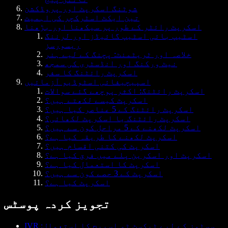
شوٹنگ اسکرپٹ اور پروڈکشن
تین ایکٹ اسٹرکچر کی اہمیت
اسکرپٹ رائٹر کے طور پر سیکھنا اور بڑھنا
اسٹیپ بائی اسٹیپ گائیڈز اور لرننگ
ریسورسز
خلاصہ اور ٹریٹمنٹ: پچنگ کے لیے ہنر
نیٹ ورکنگ اور انڈسٹری کی سمجھ
اسکرپٹ رائٹنگ کا سفر
اسپیچیفائی اسٹوڈیو آزمائیں
اسکرپٹ رائٹنگ: اکثر پوچھے گئے سوالات
اسکرپٹ کیسے لکھتے ہیں؟
اسکرپٹ رائٹنگ کے 5 عناصر کیا ہیں؟
اسکرپٹ رائٹنگ یا اسکرپٹ لکھائی؟
اسکرپٹ لکھنے کے 5 مراحل کون سے ہیں؟
اسکرپٹ لکھنے کا طریقہ کیا ہے؟
اسکرپٹ کی کتنی اقسام ہیں؟
اسکرپٹ اور اسکرین پلے میں فرق کیا ہے؟
اسکرپٹ کا استعمال کیا ہے؟
اسکرپٹ کے 3 حصے کون سے ہیں؟
اسکرپٹ کیا ہے؟
تجویز کردہ پوسٹس
IVR سسٹمز کے لیے ٹیکسٹ ٹو اسپیچ کا استعمال: