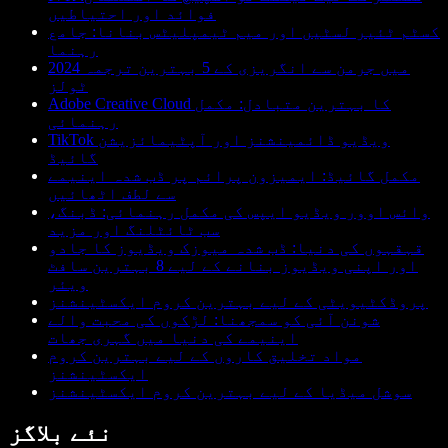
فوائد اور احتیاطیں
کسٹم ٹئیر لسٹیں اور میم ٹیمپلیٹس بنانا: جامع
رہنما
2024 میں جرمن سے انگریزی کے 5 بہترین ترجمہ
ٹولز
Adobe Creative Cloud کا بہترین متبادل: مکمل
رہنمائی
TikTok ویڈیو ڈائمینشنز اور آپٹیمائزیشن
گائیڈ
مکمل گائیڈ: ایمیزون پرائم پر ڈب شدہ اینیمے
سے لطف اٹھائیں
وائس اوور ویڈیو ایپس کی مکمل رہنمائی: ڈبنگ،
سب ٹائٹلنگ اور مزید
قہقہوں کی دنیا: ڈب شدہ میوزک ویڈیوز کا جادو
اور اپنی ویڈیوز بنانے کے لیے 8 بہترین سافٹ
ویئر
پروڈکٹیویٹی کے لیے بہترین کروم ایکسٹینشنز
شونن آئی کو سمجھنا: لڑکوں کی محبت والے
اینیمے کی دنیا میں گہری جھات
مواد تخلیق کاروں کے لیے بہترین کروم
ایکسٹینشنز
سوشل میڈیا کے لیے بہترین کروم ایکسٹینشنز
نئے بلاگز