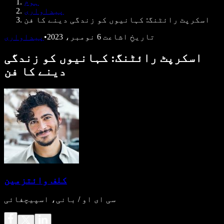
ہوم
ڈویلپرز کے لیے Speechify
پیداواری
اسکرپٹ رائٹنگ: کہانیوں کو زندگی دینے کا فن
تاریخِ اشاعت
6 نومبر، 2023
•
پیداواری
اسکرپٹ رائٹنگ: کہانیوں کو زندگی
دینے کا فن
کلف وائتزمین
سی ای او / بانی، اسپیچفائی