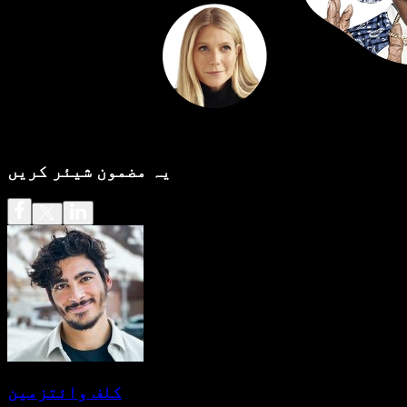
یہ مضمون شیئر کریں
کلف وائتزمین