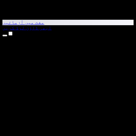
مفت میں آزمائیں
ابھی ڈاؤن لوڈ کریں
مصنوعات
متن کو آواز میں بدلیں
iPhone اور iPad ایپس
Android ایپ
Chrome ایکسٹینشن
Edge ایکسٹینشن
ویب ایپ
Mac ایپ