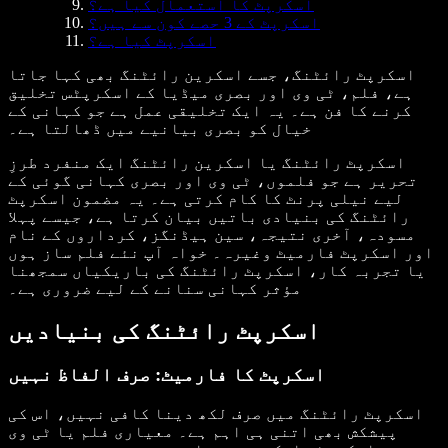
اسکرپٹ کا استعمال کیا ہے؟
اسکرپٹ کے 3 حصے کون سے ہیں؟
اسکرپٹ کیا ہے؟
اسکرپٹ رائٹنگ، جسے اسکرین رائٹنگ بھی کہا جاتا
ہے، فلم، ٹی وی اور بصری میڈیا کے اسکرپٹس تخلیق
کرنے کا فن ہے۔ یہ ایک تخلیقی عمل ہے جو کہانی کے
خیال کو بصری بیانیے میں ڈھالتا ہے۔
اسکرپٹ رائٹنگ یا اسکرین رائٹنگ ایک منفرد طرزِ
تحریر ہے جو فلموں، ٹی وی اور بصری کہانی گوئی کے
لیے نیلی پرنٹ کا کام کرتی ہے۔ یہ مضمون اسکرپٹ
رائٹنگ کی بنیادی باتیں بیان کرتا ہے، جیسے پہلا
مسودہ، آخری نتیجہ، سین ہیڈنگز، کرداروں کے نام
اور اسکرپٹ فارمیٹ وغیرہ۔ خواہ آپ نئے فلم ساز ہوں
یا تجربہ کار، اسکرپٹ رائٹنگ کی باریکیاں سمجھنا
مؤثر کہانی سنانے کے لیے ضروری ہے۔
اسکرپٹ رائٹنگ کی بنیادیں
اسکرپٹ کا فارمیٹ: صرف الفاظ نہیں
اسکرپٹ رائٹنگ میں صرف لکھ دینا کافی نہیں، اس کی
پیشکش بھی اتنی ہی اہم ہے۔ معیاری فلم یا ٹی وی