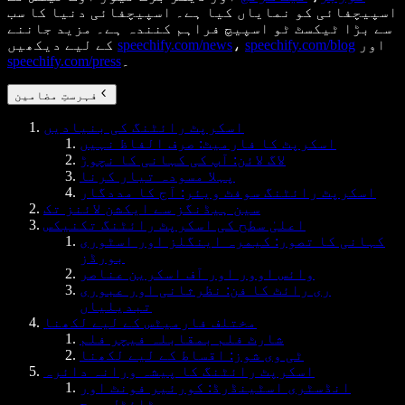
اسپیچفائی کو نمایاں کیا ہے۔ اسپیچفائی دنیا کا سب
سے بڑا ٹیکسٹ ٹو اسپیچ فراہم کنندہ ہے۔ مزید جاننے
اور
speechify.com/blog
،
speechify.com/news
کے لیے دیکھیں
۔
speechify.com/press
فہرستِ مضامین
اسکرپٹ رائٹنگ کی بنیادیں
اسکرپٹ کا فارمیٹ: صرف الفاظ نہیں
لاگ لائن: آپ کی کہانی کا نچوڑ
پہلا مسودہ تیار کرنا
اسکرپٹ رائٹنگ سوفٹ ویئر: آج کا مددگار
سین ہیڈنگز سے ایکشن لائنز تک
اعلیٰ سطح کی اسکرپٹ رائٹنگ تکنیکس
کہانی کا تصور: کیمرہ اینگلز اور اسٹوری
بورڈز
وائس اوور اور آف اسکرین عناصر
ری رائٹ کا فن: نظرثانی اور عبوری
تبدیلیاں
مختلف فارمیٹس کے لیے لکھنا
شارٹ فلم بمقابلہ فیچر فلم
ٹی وی شوز: اقساط کے لیے لکھنا
اسکرپٹ رائٹنگ کا پیشہ ورانہ دائرہ
انڈسٹری اسٹینڈرڈ: کورئیر فونٹ اور
ٹائٹل پیج