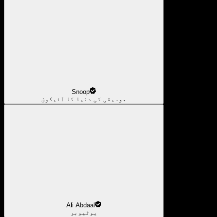
Snoop
موسیقی کی دنیا کا آئیکون
Ali Abdaal
یوٹیوبر