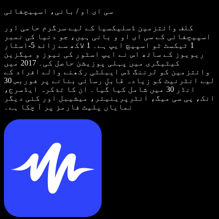
سی ای او / بانی، اسپیچفائی
کلف وائتزمین ڈسلیکسیا کے لیے سرگرم حامی اور
اسپیچفائی کے سی ای او و بانی ہیں، جو دنیا کی نمبر
1 ٹیکسٹ ٹو اسپیچ ایپ ہے۔ 1 لاکھ سے زائد 5-اسٹار
ریویوز کے ساتھ اس نے ایپ اسٹور کی نیوز و میگزین
کیٹیگری میں پہلی پوزیشن حاصل کی۔ 2017 میں
وائتزمین کو لرننگ ڈس ایبلٹی رکھنے والے افراد کے
لیے انٹرنیٹ کو زیادہ قابلِ رسائی بنانے پر فوربس 30
انڈر 30 میں شامل کیا گیا۔ ان کا تذکرہ ایڈسرج،
انک، پی سی میگ، انٹرپرینیئر، میشیبل اور کئی دیگر
نمایاں پلیٹ فارمز پر آ چکا ہے۔