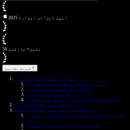
2025 ایپل ڈیزائن ایوارڈ
50 ملین+ صارفین
فہرستِ مضامین
اسکرپٹ رائٹنگ کی بنیادیں
اسکرپٹ کا فارمیٹ: صرف الفاظ نہیں
لاگ لائن: آپ کی کہانی کا نچوڑ
پہلا مسودہ تیار کرنا
اسکرپٹ رائٹنگ سوفٹ ویئر: آج کا مددگار
سین ہیڈنگز سے ایکشن لائنز تک
اعلیٰ سطح کی اسکرپٹ رائٹنگ تکنیکس
کہانی کا تصور: کیمرہ اینگلز اور اسٹوری
بورڈز
وائس اوور اور آف اسکرین عناصر