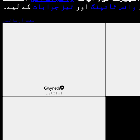
وائس ٹائپنگ
اور
تیز جوابات
کے لیے۔
مفت آزمائیں
Gwyneth
اداکارہ