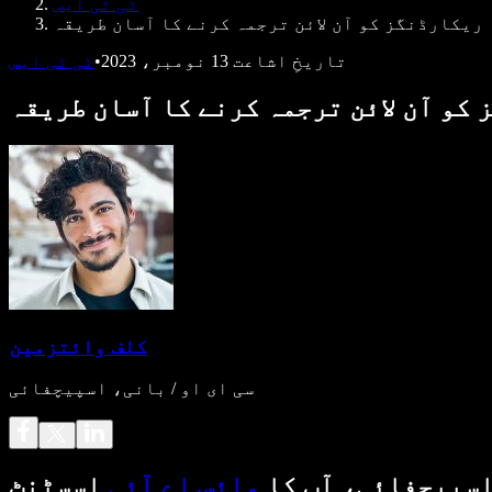
ٹی ٹی ایس
ریکارڈنگز کو آن لائن ترجمہ کرنے کا آسان طریقہ
تاریخِ اشاعت
13 نومبر، 2023
•
ٹی ٹی ایس
کو آن لائن ترجمہ کرنے کا آسان طریقہ
کلف وائتزمین
سی ای او / بانی، اسپیچفائی
سپیچفائی، آپ کا
وائس اے آئی
اسسٹنٹ