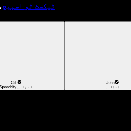
ٹیکسٹ ٹو اسپیچ
،
Cliff
John
اداکار
Speechify کے بانی