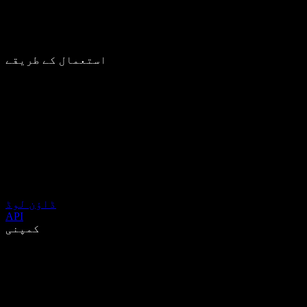
استعمال کے طریقے
ڈاؤن لوڈ
API
کمپنی