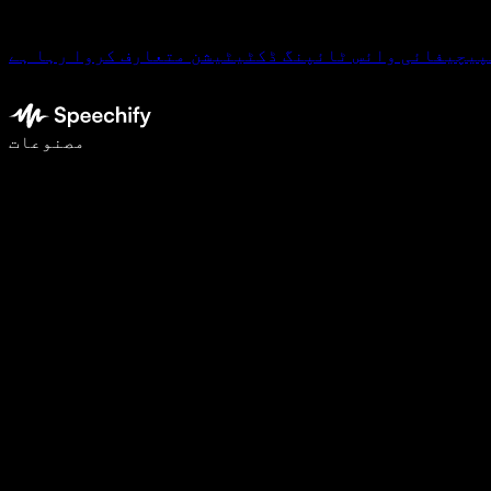
پیچیفائی وائس ٹائپنگ ڈکٹیٹیشن متعارف کروا رہا ہے
وائس ٹائپنگ کے ساتھ 5 گنا تیزی سے لکھیں
مصنوعات
مزید جانیں