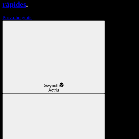
ràpides
.
Prova-ho gratis
Gwyneth
Actriu