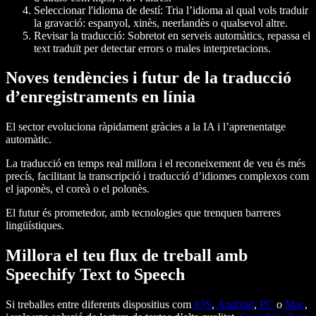
Seleccionar l'idioma de destí
: Tria l’idioma al qual vols traduir
la gravació: espanyol, xinès, neerlandès o qualsevol altre.
Revisar la traducció
: Sobretot en serveis automàtics, repassa el
text traduït per detectar errors o males interpretacions.
Noves tendències i futur de la traducció
d’enregistraments en línia
El sector evoluciona ràpidament gràcies a la IA i l’aprenentatge
automàtic.
La traducció en temps real millora i el reconeixement de veu és més
precís, facilitant la transcripció i traducció d’idiomes complexos com
el japonès, el coreà o el polonès.
El futur és prometedor, amb tecnologies que trenquen barreres
lingüístiques.
Millora el teu flux de treball amb
Speechify Text to Speech
Si treballes entre diferents dispositius com
iOS
,
Android
,
PC
o
Mac
,