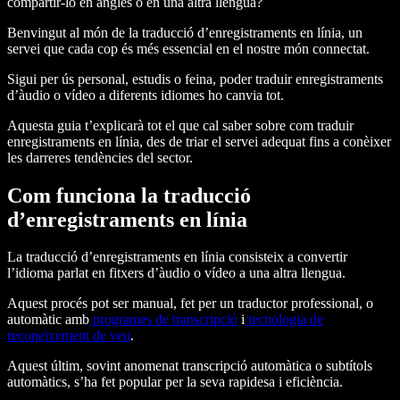
compartir-lo en anglès o en una altra llengua?
Benvingut al món de la traducció d’enregistraments en línia, un
servei que cada cop és més essencial en el nostre món connectat.
Sigui per ús personal, estudis o feina, poder traduir enregistraments
d’àudio o vídeo a diferents idiomes ho canvia tot.
Aquesta guia t’explicarà tot el que cal saber sobre com traduir
enregistraments en línia, des de triar el servei adequat fins a conèixer
les darreres tendències del sector.
Com funciona la traducció
d’enregistraments en línia
La traducció d’enregistraments en línia consisteix a convertir
l’idioma parlat en fitxers d’àudio o vídeo a una altra llengua.
Aquest procés pot ser manual, fet per un traductor professional, o
automàtic amb
programes de transcripció
i
tecnologia de
reconeixement de veu
.
Aquest últim, sovint anomenat transcripció automàtica o subtítols
automàtics, s’ha fet popular per la seva rapidesa i eficiència.