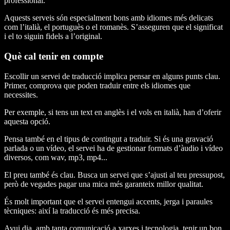
professional.
Aquests serveis són especialment bons amb idiomes més delicats
com l’italià, el portuguès o el romanès. S’asseguren que el significat
i el to siguin fidels a l’original.
Què cal tenir en compte
Escollir un servei de traducció implica pensar en alguns punts clau.
Primer, comprova que poden traduir entre els idiomes que
necessites.
Per exemple, si tens un text en anglès i el vols en italià, han d’oferir
aquesta opció.
Pensa també en el tipus de contingut a traduir. Si és una gravació
parlada o un vídeo, el servei ha de gestionar formats d’àudio i vídeo
diversos, com wav, mp3, mp4...
El preu també és clau. Busca un servei que s’ajusti al teu pressupost,
però de vegades pagar una mica més garanteix millor qualitat.
És molt important que el servei entengui accents, jerga i paraules
tècniques: així la traducció és més precisa.
Avui dia, amb tanta comunicació a xarxes i tecnologia, tenir un bon