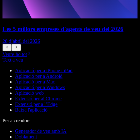
Les 5 millors empreses d'agents de veu del 2026
28 d’abril del 2026
1
Veure-ho tot
Text a veu
Aplicació per a iPhone i iPad
Aplicació per a Android
Aplicació per a Mac
Aplicació per a Windows
Aplicació web
Extensió per al Chrome
Extensió per a l’Edge
Baixa l'aplicació
Per a creadors
Generador de veu amb IA
Doblament