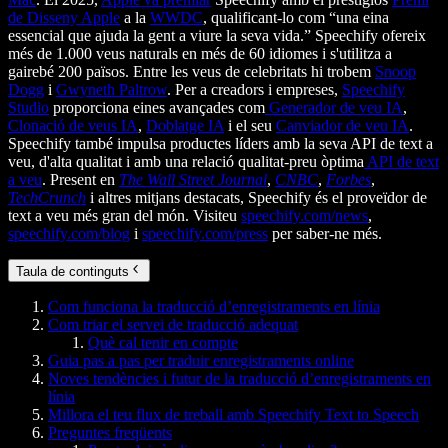
de Disseny Apple
a la
WWDC
, qualificant-lo com “una eina
essencial que ajuda la gent a viure la seva vida.” Speechify ofereix
més de 1.000 veus naturals en més de 60 idiomes i s'utilitza a
gairebé 200 països. Entre les veus de celebritats hi trobem
Snoop
Dogg
i
Gwyneth Paltrow
. Per a creadors i empreses,
Speechify
Studio
proporciona eines avançades com
Generador de veu IA
,
Clonació de veus IA
,
Doblatge IA
i el seu
Canviador de veu IA
.
Speechify també impulsa productes líders amb la seva API de text a
veu, d'alta qualitat i amb una relació qualitat-preu òptima
API de text
a veu
. Present en
The Wall Street Journal
,
CNBC
,
Forbes
,
TechCrunch
i altres mitjans destacats, Speechify és el proveïdor de
text a veu més gran del món. Visiteu
speechify.com/news
,
speechify.com/blog
i
speechify.com/press
per saber-ne més.
Taula de continguts
Com funciona la traducció d’enregistraments en línia
Com triar el servei de traducció adequat
Què cal tenir en compte
Guia pas a pas per traduir enregistraments online
Noves tendències i futur de la traducció d’enregistraments en
línia
Millora el teu flux de treball amb Speechify Text to Speech
Preguntes freqüents