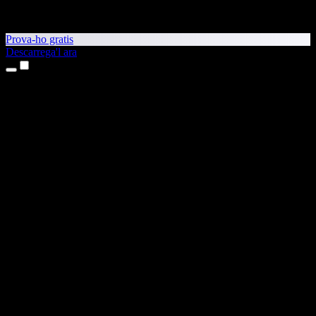
Prova-ho gratis
Descarrega'l ara
Productes
Text a veu
Aplicacions per a iPhone i iPad
Aplicació per a Android
Extensió per al Chrome
Extensió per a l'Edge
Aplicació web
Aplicació per al Mac
Aplicació per al Windows