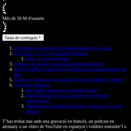
Més de 50 M d'usuaris
Taula de continguts
Com funciona la traducció d’enregistraments en línia
Com triar el servei de traducció adequat
Què cal tenir en compte
Guia pas a pas per traduir enregistraments online
Noves tendències i futur de la traducció d’enregistraments en
línia
Millora el teu flux de treball amb Speechify Text to Speech
Preguntes freqüents
Puc traduir àudios en rus o àrab online?
Quins formats d’arxiu accepten els serveis de
transcripció?
Quant costa traduir i transcriure contingut en un altre
idioma?
T’has trobat mai amb una gravació en francès, un podcast en
alemany o un vídeo de YouTube en espanyol i voldries entendre’l o