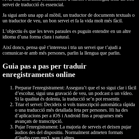
servei de traducció és essencial.
Ja sigui amb una app al mòbil, un traductor de documents textuals o
un traductor de veu, un bon servei et fa la vida molt més fàcil.
L’objectiu és que les teves paraules es puguin entendre en un altre
idioma d’una forma clara i natural.
Així doncs, pensa què t’interessa i tria un servei que t’ajudi a
comunicar-te amb més persones, parlin la llengua que parlin.
Guia pas a pas per traduir
enregistraments
online
Preparar l'enregistrament
: Assegura’t que el so sigui clar i fàcil
d’escoltar, sigui una gravació de veu, un podcast o un vídeo.
Si la qualitat és dolenta, la traducció se’n pot ressentir.
Triar el servei
: Decideix si vols transcripció automàtica ràpida
o una traducció més detallada feta per persones. Hi ha des
d’aplicacions per a iOS i Android fins a programes més
avançats de transcripció.
Pujar l'enregistrament
: La majoria de serveis et deixen pujar
àudios des del dispositiu. Normalment admeten formats
d’àudio com mp3, wav i altres.