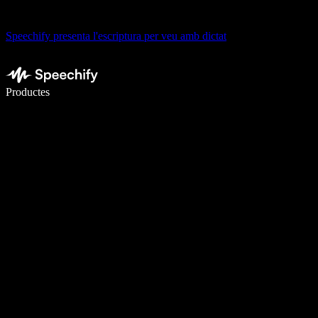
Speechify presenta l'escriptura per veu amb dictat
Escriu 5× més ràpid amb la veu
Productes
Més informació