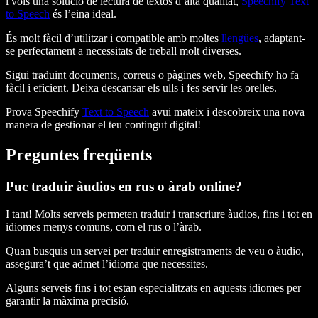
i vols una solució de lectura de textos d’alta qualitat,
Speechify Text
to Speech
és l’eina ideal.
És molt fàcil d’utilitzar i compatible amb moltes
llengües
, adaptant-
se perfectament a necessitats de treball molt diverses.
Sigui traduint documents, correus o pàgines web, Speechify ho fa
fàcil i eficient. Deixa descansar els ulls i fes servir les orelles.
Prova Speechify
Text to Speech
avui mateix i descobreix una nova
manera de gestionar el teu contingut digital!
Preguntes freqüents
Puc traduir àudios en rus o àrab online?
I tant! Molts serveis permeten traduir i transcriure àudios, fins i tot en
idiomes menys comuns, com el rus o l’àrab.
Quan busquis un servei per traduir enregistraments de veu o àudio,
assegura’t que admet l’idioma que necessites.
Alguns serveis fins i tot estan especialitzats en aquests idiomes per
garantir la màxima precisió.