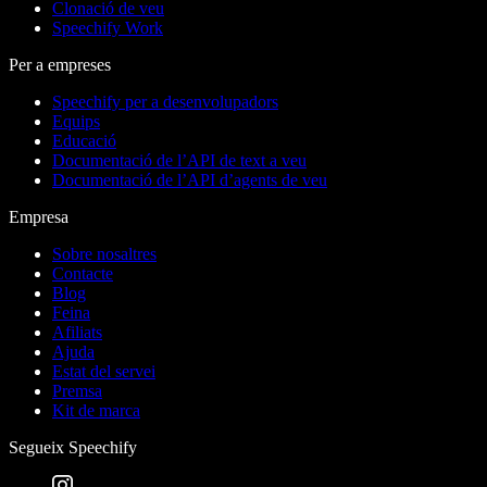
Clonació de veu
Speechify Work
Per a empreses
Speechify per a desenvolupadors
Equips
Educació
Documentació de l’API de text a veu
Documentació de l’API d’agents de veu
Empresa
Sobre nosaltres
Contacte
Blog
Feina
Afiliats
Ajuda
Estat del servei
Premsa
Kit de marca
Segueix Speechify