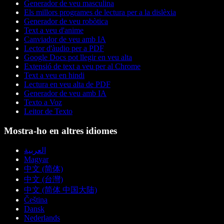
Generador de veu masculina
Els millors programes de lectura per a la dislèxia
Generador de veu robòtica
Text a veu d'anime
Canviador de veu amb IA
Lector d'àudio per a PDF
Google Docs pot llegir en veu alta
Extensió de text a veu per al Chrome
Text a veu en hindi
Lectura en veu alta de PDF
Generador de veu amb IA
Texto a Voz
Leitor de Texto
Mostra-ho en altres idiomes
العربية
Magyar
中文 (简体)
中文 (台灣)
中文 (简体 中国大陆)
Čeština
Dansk
Nederlands