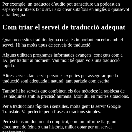
Per exemple, un traductor d’àudio pot transcriure un podcast en
espanyol a fitxers txt o srt, i així crear subtítols en anglès o qualsevol
altra llengua.
Com triar el servei de traducció adequat
Quan necessites traduir alguna cosa, és important encertar amb el
servei. Hi ha molts tipus de serveis de traducció.
Alguns utilitzen programes informàtics avançats, coneguts com a
IA, per traduir al moment. Van molt bé quan vols una traducció
ràpida.
Altres serveis fan servir persones expertes per assegurar que la
traducció soni adequada i natural, tant parlada com escrita.
També hi ha serveis que combinen els dos mètodes: la rapidesa de
les màquines amb la precisió humana. Molt útil en moltes situacions.
Per a traduccions ràpides i senzilles, molta gent fa servir Google
Translate. Va perfecte per a frases o oracions simples.
Però si tens un document complicat, com un informe llarg, un
document de feina o una història, millor optar per un servei