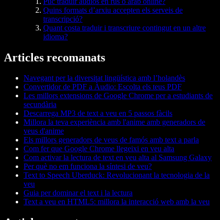
Puc traduir àudios en rus o àrab online?
Quins formats d’arxiu accepten els serveis de
transcripció?
Quant costa traduir i transcriure contingut en un altre
idioma?
Articles recomanats
Navegant per la diversitat lingüística amb l’holandès
Convertidor de PDF a Àudio: Escolta els teus PDF
Les millors extensions de Google Chrome per a estudiants de
secundària
Descarrega MP3 de text a veu en 5 passos fàcils
Millora la teva experiència amb l'anime amb generadors de
veus d'anime
Els millors generadors de veus de famós amb text a parla
Com fer que Google Chrome llegeixi en veu alta
Com activar la lectura de text en veu alta al Samsung Galaxy
Per què no em funciona la síntesi de veu?
Text to Speech Uberduck: Revolucionant la tecnologia de la
veu
Guia per dominar el text i la lectura
Text a veu en HTML5: millora la interacció web amb la veu