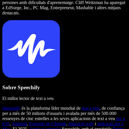
persones amb dificultats d'aprenentatge. Cliff Weitzman ha aparegut
a EdSurge, Inc., PC Mag, Entrepreneur, Mashable i altres mitjans
destacats.
Sobre Speechify
El millor lector de text a veu
Speechify
és la plataforma líder mundial de
text a veu
, de confiança
per a més de 50 milions d'usuaris i avalada per més de 500.000
ressenyes de cinc estrelles a les seves aplicacions de text a veu
per a
iOS
,
Android
,
Extensió de Chrome
,
aplicació web
i
aplicació per a
Mac
. El 2025,
Apple va premiar
Speechify amb el prestigiós
Premi