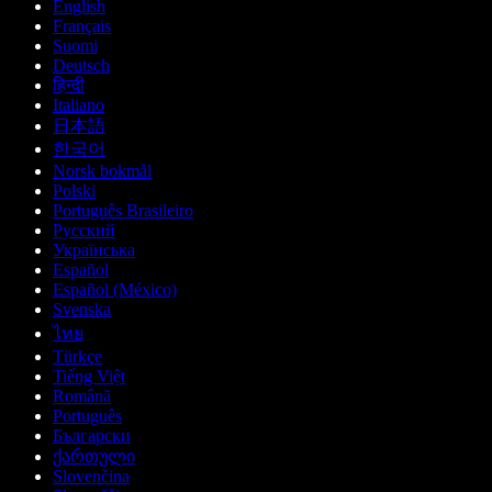
English
Français
Suomi
Deutsch
हिन्दी
Italiano
日本語
한국어
Norsk bokmål
Polski
Português Brasileiro
Русский
Українська
Español
Español (México)
Svenska
ไทย
Türkçe
Tiếng Việt
Română
Português
Български
ქართული
Slovenčina