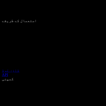
استعمال کے طریقے
ڈاؤن لوڈ
API
کمپنی