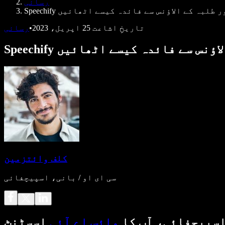
رسائی
لیے معذور طلبہ کے الاؤنس سے فائدہ کیسے اٹھائیں
تاریخِ اشاعت
25 اپریل، 2023
•
رسائی
 کے الاؤنس سے فائدہ کیسے اٹھائیں
کلف وائتزمین
سی ای او / بانی، اسپیچفائی
سپیچفائی، آپ کا
وائس اے آئی
اسسٹنٹ