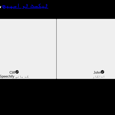
ٹیکسٹ ٹو اسپیچ
،
Cliff
John
اداکار
Speechify کے بانی