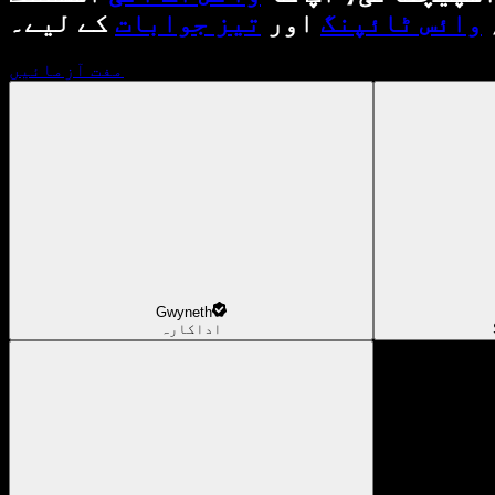
وائس ٹائپنگ
اور
تیز جوابات
کے لیے۔
مفت آزمائیں
Gwyneth
اداکارہ