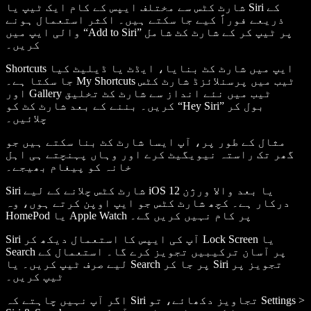
شارٹ کٹس سے مختلف ایپس کے کام ایک ٹیپ یا Siri کے
ذریعے فوراً کیے جا سکتے ہیں۔ اکثر استعمال ہونے
والی ایپ میں “Add to Siri” پر ٹیپ کر کے شارٹ کٹ شامل
کریں۔
Shortcuts ایپ میں شارٹ کٹ بنایا، ایڈٹ یا ڈیلیٹ کیا
جا سکتا ہے۔ My Shortcuts ٹیب میں پرسنلائزڈ شارٹ کٹس
اور Gallery ٹیب میں نئے انداز سے شارٹ کٹ تخلیق
کریں۔ بننے کے بعد شارٹ کٹ کو “Hey Siri” بول کر
چلائیں۔
مثال کے طور پر، آپ ایسا شارٹ کٹ بنا سکتے ہیں جو
گھر تک راستہ نیویگیٹ کرے اور وہاں پہنچتے ہی اہل
خانہ کو پیغام بھیجے۔
Siri شارٹ کٹس چلانے کے لیے iOS 12 یا بعد والا ورژن
درکار ہے۔ کچھ شارٹ کٹس جو ایپ اوپن کرتے ہوں، وہ
HomePod یا Apple Watch پر کام نہیں کریں گے۔
Siri آپ کی ایپس کا استعمال دیکھ کر Lock Screen یا
Search پر آسان ترکیبیں تجویز کرے گا۔ استعمال کے
لیے صرف ٹیپ کریں۔ یا Search پر جا کر Siri تجویز پر
ٹیپ کریں۔
اگر آپ نہیں چاہتے کہ Siri تجاویز دکھائے، تو Settings >