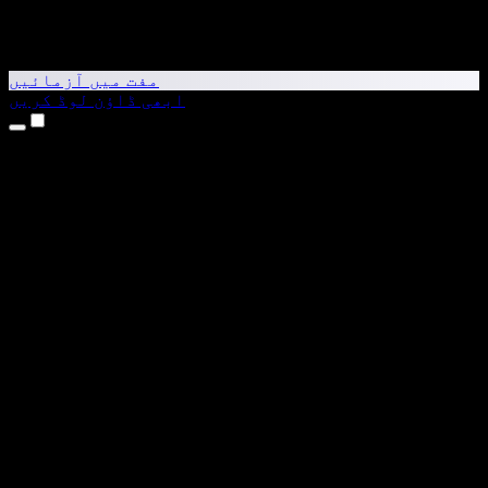
مفت میں آزمائیں
ابھی ڈاؤن لوڈ کریں
مصنوعات
متن کو آواز میں بدلیں
iPhone اور iPad ایپس
Android ایپ
Chrome ایکسٹینشن
Edge ایکسٹینشن
ویب ایپ
Mac ایپ