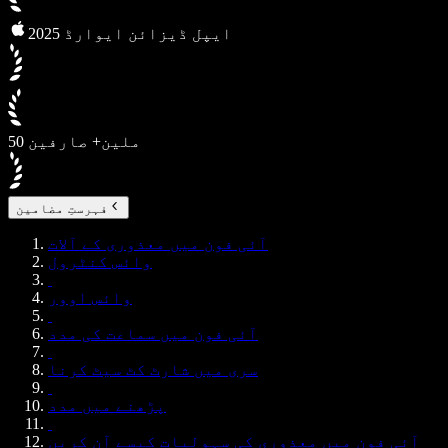
2025 ایپل ڈیزائن ایوارڈ
50 ملین+ صارفین
فہرستِ مضامین
آئی فون میں معذوری کے آلات
وائس کنٹرول
وائس اوور
آئی فون میں سماعت کی مدد
سری میں شارٹ کٹ سیٹ کرنا
پڑھنے میں مدد
آئی فون میں معذوری کی سہولیات کیسے آن کریں