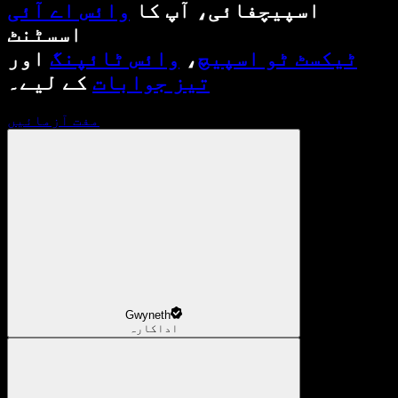
اسپیچفائی، آپ کا
وائس اے آئی
اسسٹنٹ
ٹیکسٹ ٹو اسپیچ
،
وائس ٹائپنگ
اور
تیز جوابات
کے لیے۔
مفت آزمائیں
Gwyneth
اداکارہ