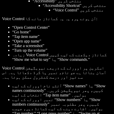
“Accessibility” منتخب کریں
“Accessibility Shortcut” منتخب کریں
“Voice Control” منتخب کریں
Voice Control آن ہونے پر، یہ یہ کمانڈز مانے گا:
“Open Control Center”
“Go home”
“Tap
item name
”
“Open
app name
”
“Take a screenshot”
“Turn up the volume”
زیادہ Voice Control کمانڈز دیکھنے کے لیے کہیں
“Show me what to say” یا “Show commands.”
Voice Control اسکرین پر اوورلے کے ذریعے نیویگیشن
آسان بناتا ہے جو نام، نمبر یا گرڈ دکھاتا ہے۔ اس
سے تیز اور درست کنٹرول ممکن ہوتا ہے۔
آئٹم نام اوورلے کے لیے “Show names” یا “Show
names continuously” کہیں، پھر نیویگیشن کریں۔
” بولیں۔
item name
انتخاب کے لیے “Tap
نمبر اوورلے کے لیے “Show numbers” یا “Show
numbers continuously” کہیں، پھر مطلوبہ نمبر
بولیں۔ اشارے دینے کے لیے کمانڈ دیں، جیسے
” یا “Swipe up at
number
,” “Long press
number
“Tap