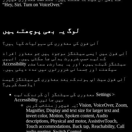
“Hey, Siri. Turn on VoiceOver.”
لوگ یہ بھی پوچھتے ہیں
آئی فون کی معذوری کی سہولیات کیا ہیں؟
آئی فون میں ایسی سیٹنگز موجود ہیں جو معذور افراد
کے لیے حسبِ ضرورت بدلی جا سکتی ہیں۔ انہیں
Accessibility سیٹنگز کہتے ہیں، اور یہ بصارت، سماعت،
سیکھنے اور جسمانی ضرورتوں میں مدد دیتی ہیں۔
آئی فون سیٹ اپ ہونے کے بعد معذوری کی سیٹنگز کیسے
ایڈجسٹ کریں؟
معذوری کی سیٹنگز آن کرنے کے لیے Settings >
Accessibility میں جائیں
یہ فیچرز منتخب کریں: Vision, VoiceOver, Zoom,
Magnifier, Display and text size for larger text and
invert color, Motion, Spoken content, Audio
descriptions, Physical and motor, AssistiveTouch,
Touch accommodations, Back tap, Reachability, Call
audio routing, Switch Control.