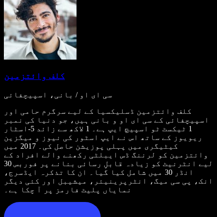
کلف وائتزمین
سی ای او / بانی، اسپیچفائی
کلف وائتزمین ڈسلیکسیا کے لیے سرگرم حامی اور
اسپیچفائی کے سی ای او و بانی ہیں، جو دنیا کی نمبر
1 ٹیکسٹ ٹو اسپیچ ایپ ہے۔ 1 لاکھ سے زائد 5-اسٹار
ریویوز کے ساتھ اس نے ایپ اسٹور کی نیوز و میگزین
کیٹیگری میں پہلی پوزیشن حاصل کی۔ 2017 میں
وائتزمین کو لرننگ ڈس ایبلٹی رکھنے والے افراد کے
لیے انٹرنیٹ کو زیادہ قابلِ رسائی بنانے پر فوربس 30
انڈر 30 میں شامل کیا گیا۔ ان کا تذکرہ ایڈسرج،
انک، پی سی میگ، انٹرپرینیئر، میشیبل اور کئی دیگر
نمایاں پلیٹ فارمز پر آ چکا ہے۔