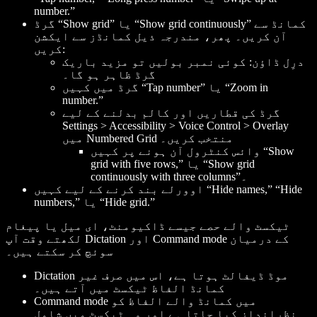
number
.”
گرڈ “Show grid” یا “Show grid continuously” کمانڈ سے
آن کریں۔ پھر، مندرجہ ذیل کمانڈز سے ایکشن
کریں:
درِل ڈاؤن: کوئی نمبر بولیں تو مزید باریک
گرڈ ظاہر ہو گا۔
” یا “Zoom in
number
گرڈ میں کہیں “Tap
number
.”
گرڈ کی قطاریں اور کالم بدلنے کے لیے
Settings > Accessibility > Voice Control > Overlay
میں Numbered Grid منتخب کریں۔
وائس کنٹرول آن ہونے پر کہیں “Show
grid with five rows,” یا “Show grid
continuously with three columns”۔
اوورلے بند کرنے کے لیے کہیں “Hide names,” “Hide
numbers,” یا “Hide grid.”
ٹیکسٹ والے حصے جیسے ڈاکیومنٹ، ای میل یا پیغام
لکھتے وقت آپ Dictation اور Command mode کے درمیان
سوئچ کر سکتے ہیں۔
Dictation موڈ ڈیفالٹ ہوتا ہے، اس میں صرف غیر
کمانڈ الفاظ ٹیکسٹ میں آتے ہیں۔
Command mode میں کمانڈ والے الفاظ کو
نظرانداز کیا جاتا ہے اور وہ ٹیکسٹ میں شامل