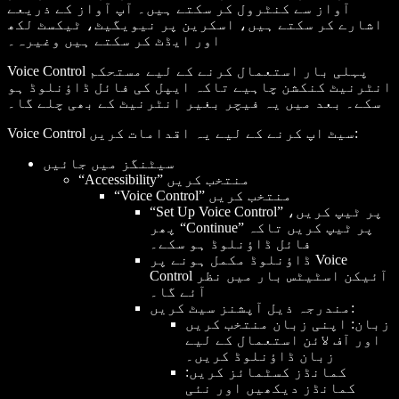
آواز سے کنٹرول کر سکتے ہیں۔ آپ آواز کے ذریعے
اشارے کر سکتے ہیں، اسکرین پر نیویگیٹ، ٹیکسٹ لکھ
اور ایڈٹ کر سکتے ہیں وغیرہ۔
Voice Control پہلی بار استعمال کرنے کے لیے مستحکم
انٹرنیٹ کنکشن چاہیے تاکہ ایپل کی فائل ڈاؤنلوڈ ہو
سکے۔ بعد میں یہ فیچر بغیر انٹرنیٹ کے بھی چلے گا۔
Voice Control سیٹ اپ کرنے کے لیے یہ اقدامات کریں:
سیٹنگز میں جائیں
“Accessibility” منتخب کریں
“Voice Control” منتخب کریں
“Set Up Voice Control” پر ٹیپ کریں،
پھر “Continue” پر ٹیپ کریں تاکہ
فائل ڈاؤنلوڈ ہو سکے۔
ڈاؤنلوڈ مکمل ہونے پر Voice
Control آئیکن اسٹیٹس بار میں نظر
آئے گا۔
مندرجہ ذیل آپشنز سیٹ کریں:
زبان: اپنی زبان منتخب کریں
اور آف لائن استعمال کے لیے
زبان ڈاؤنلوڈ کریں۔
کمانڈز کسٹمائز کریں:
کمانڈز دیکھیں اور نئی