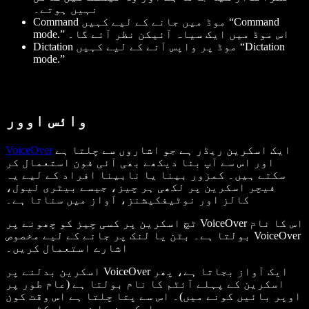
نہیں ہوتے۔
Command موڈ میں جانے کے لیے کہیں “Command
mode.” اس موڈ میں ایک سیاہ آئیکن نظر آئے گا۔
Dictation موڈ پر واپس آنے کے لیے کہیں “Dictation
mode.”
وائس اوور
ایک اسکرین ریڈر ہے جو اشاروں سے چلتا ہے
VoiceOver
اور اس سے آپ بنا دیکھے بھی آئی فون استعمال کر
سکتے ہیں۔ کمزور بینا یا نابینا افراد کے لیے یہ
فیچر اسکرین پر لکھی ہر چیز، جیسے بیٹری لیول،
کالز اور نوٹیفکیشنز، آواز میں سناتا ہے۔
ٹچ اسکرین پر کسی چیز کو چھونے پر VoiceOver اس کا نام
بولتا ہے۔ بٹن یا لنک پر جانے کے لیے مخصوص VoiceOver
اشارے استعمال کریں۔
اسکرین بدلنے پر VoiceOver ایک آواز بجاتا ہے، پھر
اسکرین کے پہلے آئٹم کا نام بولتا ہے (عام طور پر
اوپر بائیں کونے میں)۔ اس سے پتا چلتا ہے اس وقت کون
سی اسکرین یا فیچر ایکٹو ہے۔