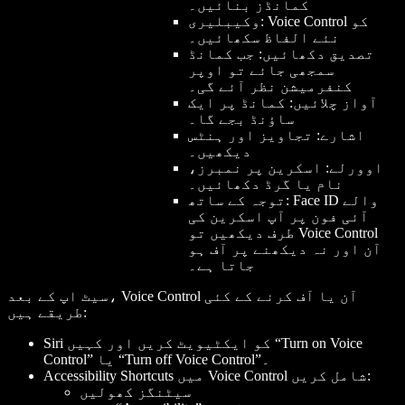
کمانڈز بنائیں۔
وکیبلیری: Voice Control کو
نئے الفاظ سکھائیں۔
تصدیق دکھائیں: جب کمانڈ
سمجھی جائے تو اوپر
کنفرمیشن نظر آئے گی۔
آواز چلائیں: کمانڈ پر ایک
ساؤنڈ بجے گا۔
اشارے: تجاویز اور ہنٹس
دیکھیں۔
اوورلے: اسکرین پر نمبرز،
نام یا گرڈ دکھائیں۔
توجہ کے ساتھ: Face ID والے
آئی فون پر آپ اسکرین کی
طرف دیکھیں تو Voice Control
آن اور نہ دیکھنے پر آف ہو
جاتا ہے۔
سیٹ اپ کے بعد، Voice Control آن یا آف کرنے کے کئی
طریقے ہیں:
Siri کو ایکٹیویٹ کریں اور کہیں “Turn on Voice
Control” یا “Turn off Voice Control”۔
Accessibility Shortcuts میں Voice Control شامل کریں:
سیٹنگز کھولیں