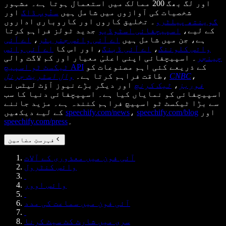
اور لگ بھگ 200 ممالک میں استعمال ہوتا ہے۔ مشہور
شخصیات کی آوازوں میں شامل ہیں
سنُوپ ڈاگ
اور
گوینتھ پیلٹرو
۔ تخلیق کاروں اور کاروباری اداروں
کے لیے،
اسپیچفائی اسٹوڈیو
جدید ٹولز فراہم کرتا
ہے، جن میں شامل ہیں
اے آئی وائس جنریٹر
،
اے آئی
وائس کلوننگ
،
اے آئی ڈبنگ
، اور اس کا
اے آئی وائس
چینجر
۔ اسپیچفائی اپنی اعلیٰ معیار اور کم لاگت والی
کے ذریعے کئی اہم مصنوعات کو
ٹیکسٹ ٹو اسپیچ API
،
CNBC
،
طاقت فراہم کرتا ہے۔
وال اسٹریٹ جرنل
فوربز
،
ٹیک کرنچ
اور دیگر بڑے نیوز آؤٹ لیٹس نے
اسپیچفائی کو نمایاں کیا ہے۔ اسپیچفائی دنیا کا سب
سے بڑا ٹیکسٹ ٹو اسپیچ فراہم کنندہ ہے۔ مزید جاننے
اور
speechify.com/blog
،
speechify.com/news
کے لیے دیکھیں
۔
speechify.com/press
فہرستِ مضامین
آئی فون میں معذوری کے آلات
وائس کنٹرول
وائس اوور
آئی فون میں سماعت کی مدد
سری میں شارٹ کٹ سیٹ کرنا