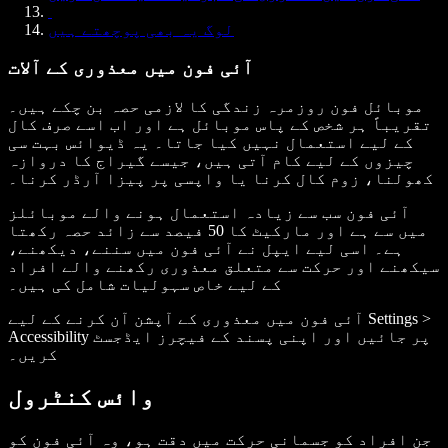
لوگ یہ بھی پوچھتے ہیں
آئی فون میں معذوری کے آلات
موبائل فون روزمرہ زندگی کا لازمی حصہ بن چکے ہیں۔
تقریباً ہر شخص کے پاس موبائل ہے اور اب اسے صرف کال
کے لیے استعمال نہیں کیا جاتا۔ یہ ڈیوائس بہت سی
چیزوں کے لیے کام آتی ہیں، جیسے گیراج کا دروازہ
کھولنا، زوم کال کرنا یا واپسی پر پیزا آرڈر کرنا۔
آئی فون سب سے زیادہ استعمال ہونے والے موبائلز
میں سے ہے اور مارکیٹ کا 50 فیصد سے زائد حصہ رکھتا
ہے۔ اسی لیے ایپل نے آئی فون میں سننے، دیکھنے،
سیکھنے اور حرکت سے متعلق معذوری رکھنے والے افراد
کے لیے خاص سہولیات شامل کی ہیں۔
آئی فون میں معذوری کے آپشن آن کرنے کے لیے Settings >
Accessibility پر جائیں اور اپنی پسند کے فیچرز ایڈجسٹ
کریں۔
وائس کنٹرول
جن افراد کو جسمانی حرکت میں دقت ہو، وہ آئی فون کو