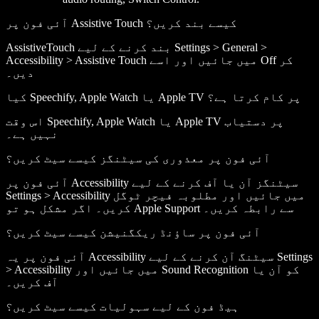
آئی فون پر Assistive Touch کیسے بند کریں؟
AssistiveTouch بند کرنے کے لیے Settings > General >
Accessibility > Assistive Touch میں جائیں اور اسے Off کر
دیں۔
کیا Speechify, Apple Watch یا Apple TV پر کام کرتا ہے؟
اس وقت Speechify, Apple Watch یا Apple TV پر دستیاب
نہیں ہے۔
آئی فون پر معذوری کی سیٹنگز کیسے سیٹ کریں؟
آئی فون پر Accessibility سیٹنگز آن یا آف کرنے کے لیے
Settings > Accessibility میں جائیں اور مطلوبہ فیچر ٹوگل
کریں۔ اگر مشکل ہو تو Apple Support سے رابطہ کریں۔
آئی فون پر ساؤنڈ ریکگنیشن کیسے سیٹ کریں؟
آئی فون پر یہ Accessibility سیٹنگ آن کرنے کے لیے Settings
> Accessibility میں جائیں اور Sound Recognition کو آن یا
آف کریں۔
ہیڈ فون کے لیے سہولیات کیسے سیٹ کریں؟