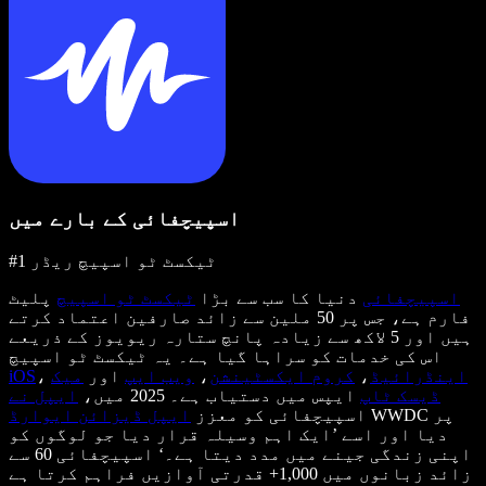
اسپیچفائی کے بارے میں
#1 ٹیکسٹ ٹو اسپیچ ریڈر
اسپیچفائی
دنیا کا سب سے بڑا
ٹیکسٹ ٹو اسپیچ
پلیٹ
فارم ہے، جس پر 50 ملین سے زائد صارفین اعتماد کرتے
ہیں اور 5 لاکھ سے زیادہ پانچ ستارہ ریویوز کے ذریعے
اس کی خدمات کو سراہا گیا ہے۔ یہ ٹیکسٹ ٹو اسپیچ
اینڈرائیڈ
،
کروم ایکسٹینشن
،
ویب ایپ
اور
میک
،
iOS
ڈیسک ٹاپ
ایپس میں دستیاب ہے۔ 2025 میں،
ایپل نے
WWDC پر
اسپیچفائی کو معزز
ایپل ڈیزائن ایوارڈ
دیا اور اسے ’ایک اہم وسیلہ قرار دیا جو لوگوں کو
اپنی زندگی جینے میں مدد دیتا ہے۔‘ اسپیچفائی 60 سے
زائد زبانوں میں 1,000+ قدرتی آوازیں فراہم کرتا ہے