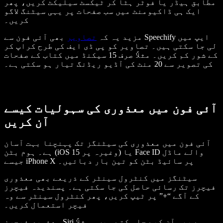
مطابق ہیڈر یا فوٹر ہٹا کر ٹیکسٹ سیلیکٹ کریں، پھر
ایک ہی ڈاکیومنٹ میں سب صفحات پر یہی سیٹنگ لاگو
کریں۔
مزید یہ کہ
تصاویر
بھی آئی فون سے Speechify ایپ میں
لی جا سکتی ہیں۔ تصاویر کو پی ڈی ایف کی طرح کراپ کر
کے شور کم کریں۔ مثلاً صرف 15 سیکنڈ میں کتاب کے صفحات
کی تصویر سے 20 منٹ کی آڈیو ریڈنگ تیار ہو سکتی ہے۔
آئی فون میں معذوری کی سہولیات کیسے
آن کریں
آئی فون میں معذوری کی سیٹنگز تک پہنچنا بہت آسان
ہے۔ ہوم بٹن (iOS 15 وغیرہ پر) یا Face ID والے ماڈل
جیسے iPhone X پر سائیڈ بٹن کو تین بار دبائیں۔
سیٹنگز میں کنٹرول سینٹر کے ذریعے بھی معذوری
فیچرز تک رسائی حاصل کی جا سکتی ہے۔ پسندیدہ فیچرز
کے آگے “+” پر ٹیپ کریں، پھر کنٹرول سینٹر سے وہ
فیچر استعمال کریں۔
معذوری فیچرز Siri سے بھی آن کیے جا سکتے ہیں۔ مثلاً