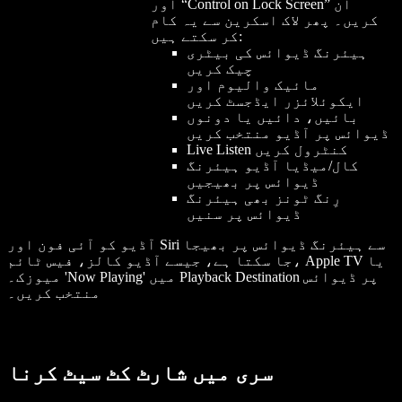
اور “Control on Lock Screen” آن
کریں۔ پھر لاک اسکرین سے یہ کام
کر سکتے ہیں:
ہیئرنگ ڈیوائس کی بیٹری
چیک کریں
مائیک والیوم اور
ایکوئلائزر ایڈجسٹ کریں
بائیں، دائیں یا دونوں
ڈیوائس پر آڈیو منتخب کریں
Live Listen کنٹرول کریں
کال/میڈیا آڈیو ہیئرنگ
ڈیوائس پر بھیجیں
رِنگ ٹونز بھی ہیئرنگ
ڈیوائس پر سنیں
آڈیو کو آئی فون اور Siri سے ہیئرنگ ڈیوائس پر بھیجا
جا سکتا ہے، جیسے آڈیو کالز، فیس ٹائم، Apple TV یا
میوزک۔ 'Now Playing' میں Playback Destination پر ڈیوائس
منتخب کریں۔
سری میں شارٹ کٹ سیٹ کرنا