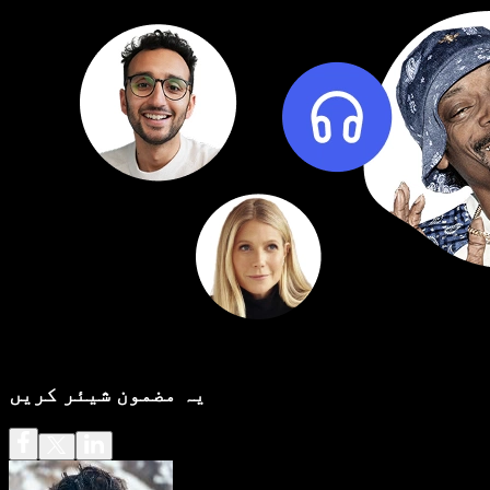
یہ مضمون شیئر کریں