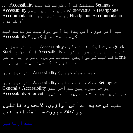
اس Accessibility سیٹنگ کو آن کرنے کے لیے Settings >
Accessibility میں جائیں، پھر Audio/Visual > Headphone
Accommodations پر جائیں اور Headphone Accommodations
آن کریں۔
نیا آئی فون، آئی پیڈ یا آئی پوڈ سیٹ کرنے کے لیے
Accessibility کیسے استعمال کریں؟
نئے آئی فون پر Accessibility سیٹ اپ کرنے کے لیے Quick
Start اسکرین پر Accessibility بٹن دبائیں۔ فیچر آن کرنے
کے لیے کوئی آپشن منتخب کریں، پھر واپس جا کر Done
دبائیں تاکہ سیٹ اپ جاری رہے۔
آئی فون میں Accessibility کیسے چیک کریں؟
آئی فون میں Accessibility چیک کرنے کے لیے Settings >
General > Accessibility پر جائیں۔ پیج کے آخر میں
Accessibility Shortcut دبائیں اور منتخب فیچر آزمائیں۔
انتہائی جدید اے آئی آوازوں، لامحدود فائلوں
اور 24/7 سپورٹ سے لطف اٹھائیں
مفت آزمائیں