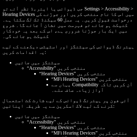
جب ڈیوائس یا ایئربڈ نظر آئے تو Settings > Accessibility >
Hearing Devices میں اس کا نام منتخب کریں اور جوڑنے کی
درخواست قبول کریں۔ یہ عمل 60 سیکنڈ تک لگ سکتا ہے۔
کنیکٹ ہو جائے تو فہرست میں نشان آ جائے گا۔ شروع
میں ایک بار جوڑنا ضروری ہے، اس کے بعد یہ خودکار
کنیکٹ ہو جائے گی۔
ہیئرنگ ڈیوائس کی سیٹنگز اور اسٹیٹس دیکھنے کے لیے
یہ اقدامات کریں:
سیٹنگز میں جائیں
“Accessibility” منتخب کریں
“Hearing Devices” منتخب کریں
“MFi Hearing Devices” منتخب کریں
یہاں سے Compatibility آن کریں تاکہ
آواز زیادہ صاف ملے۔
آئی فون پر ہیئرنگ ڈیوائس کے لیے شارٹ کٹ استعمال
کرنے کے لیے لاک اسکرین سے یہ طریقہ اپنائیں:
سیٹنگز میں جائیں
“Accessibility” منتخب کریں
“Hearing Devices” منتخب کریں
“MFi Hearing Devices” منتخب کریں