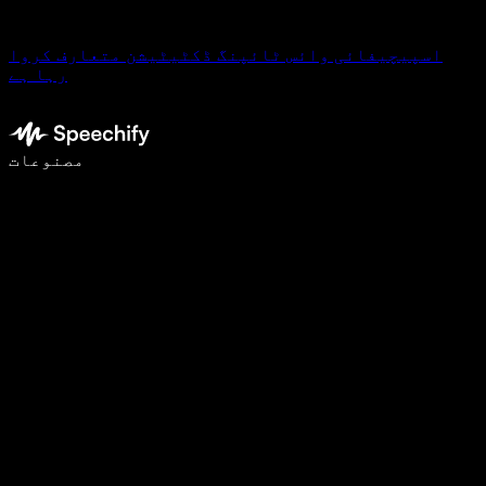
اسپیچیفائی وائس ٹائپنگ ڈکٹیٹیشن متعارف کروا
رہا ہے
وائس ٹائپنگ کے ساتھ 5 گنا تیزی سے لکھیں
مصنوعات
مزید جانیں