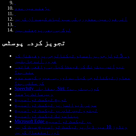
پڑھنے میں مدد
آئی فون میں معذوری کی سہولیات کیسے آن کریں
لوگ یہ بھی پوچھتے ہیں
تجویز کردہ پوسٹس
وہ 5 ٹولز جو ہر اسسٹِو ٹیکنالوجی پروفیشنل کو
ضرور آنے چاہئیں
نیوآنس ہیئرنگ کی قیمت: کیا یہ واقعی فائدہ
مند ہے؟
معاون ٹیکنالوجی کیا ہے اور یہ میری کیسے مدد
کر سکتی ہے؟
Speechify بمقابلہ Siri: کون بہتر ہے؟
ویب سائٹ پڑھنا
ٹویچ ٹیکسٹ ٹو اسپیچ
سونی ڈیوائسز پر ٹیکسٹ ٹو اسپیچ
لینوو لیپ ٹاپ پر ٹیکسٹ ٹو اسپیچ
پیناسونک ٹیکسٹ ٹو اسپیچ
Microsoft Edge پر ٹیکسٹ ٹو اسپیچ
ونڈوز 10 میں ڈیل پر ٹیکسٹ ٹو اسپیچ سیٹ کریں
اور استعمال کریں