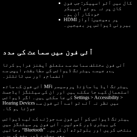
کال میں آٹو اسپیکر: جب فون
کان پر نہ ہو تو اسپیکر
خودکار آن ہو۔
HDMI پر بھیجیں: آواز
بیرونی ڈیوائس پر بھیجیں۔
آئی فون میں سماعت کی مدد
آئی فون مختلف سماعت سے متعلق آپشنز فراہم کرتا
ہے، جیسے ہیئرنگ ڈیوائس کی مطابقت، ایپس سے
انضمام، اور سب ٹائٹلز۔
آئی فون کے ساتھ MFi ہیئرنگ ایڈ یا ساؤنڈ پروسیسر
استعمال کیے جا سکتے ہیں اور ان کی سیٹنگز ایڈجسٹ
کی جا سکتی ہیں۔ اگر ڈیوائس Settings > Accessibility >
Hearing Devices میں نظر نہ آئے تو اسے آئی فون سے
جوڑنا ہو گا۔
ہیئرنگ ڈیوائس کو آئی فون سے جوڑنے کے لیے ڈیوائس
کی بیٹری ڈور کھولیں۔ آئی فون پر سیٹنگز میں
جائیں، “Bluetooth” منتخب کریں اور بلوٹوٹھ آن کریں۔
پھر بیٹری ڈور بند کریں۔