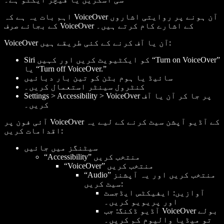
اہم بات یہ ہے کہ VoiceOver آن ہونے پر روایتی اشاروں
کے بجائے صرف VoiceOver کے اشارے کام کرتے ہیں۔
VoiceOver آن یا آف کرنے کے کئی طریقے ہیں:
Siri کو ایکٹیویٹ کریں اور کہیں “Turn on VoiceOver”
یا “Turn off VoiceOver.”
سائیڈ یا ہوم بٹن کو تین بار دبائیں
کنٹرول سینٹر استعمال کریں۔
Settings > Accessibility > VoiceOver پر جا کر آن یا آف
کریں۔
آئی فون پر VoiceOver کے آڈیو آپشن سیٹ کرنے کے لیے یہ
اقدامات کریں:
سیٹنگز میں جائیں
“Accessibility” منتخب کریں
“VoiceOver” منتخب کریں
“Audio” منتخب کریں اور یہ آپشنز
سیٹ کریں:
آوازیں: ایفیکٹس ایڈجسٹ
اور پریویو کریں۔
آڈیو ڈکنگ: جب VoiceOver بولے
تو میڈیا والیوم کم کریں۔