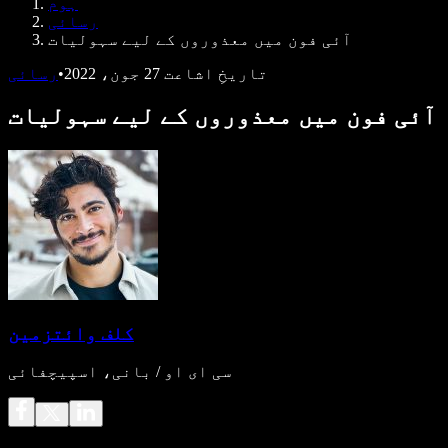
ہوم
ڈویلپرز کے لیے Speechify
رسائی
آئی فون میں معذوروں کے لیے سہولیات
تاریخِ اشاعت
27 جون، 2022
•
رسائی
آئی فون میں معذوروں کے لیے سہولیات
کلف وائتزمین
سی ای او / بانی، اسپیچفائی