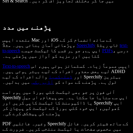
Siri & Search میں جا کر مختلف تجاویز آف کر دیں۔
پڑھنے میں مدد
متعدد ایپس Mac اور iOS کے ساتھ انضمام کر کے
text-
ٹاپ ریٹڈ
Speechify
پڑھائی آسان بناتی ہیں۔ مثلاً،
، درسی
PDFs
ایپ ہے، جو ہر قسم کا ٹیکسٹ جیسے
to-speech
کتابیں اور مزید کو آواز میں پڑھتی ہے۔
ایپس عموماً زیادہ کسٹمائز ہوتی ہیں، اس
Text-to-speech
لیے بعض معذور افراد کے لیے بہتر ہوتی ہیں۔ ADHD
اور
ڈسلیکسیا
والے افراد کے لیے Speechify بہترین
ٹول ہے۔ پڑھنے کے مواد کو
آڈیو بکس
میں بدلیں۔
آئی فون پر جو بھی ٹیکسٹ کلپ بورڈ میں ہو، اسے
Speechify ایپ سے سنایا جا سکتا ہے۔ بس پیغام، ای میل
یا ڈاکیومنٹ کا ٹیکسٹ کاپی کریں اور Speechify ایپ
کھولیں، ایپ خود کلپ بورڈ کے ٹیکسٹ کو پہچان کر
پڑھنے کی پیشکش کرے گی۔
PDF وغیرہ فائلیں Speechify کے ساتھ شیئر کریں۔ فائل
میں مخصوص صفحات یا ٹیکسٹ منتخب کریں۔ ضرورت کے