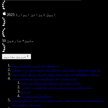
2025 ایپل ڈیزائن ایوارڈ
50 ملین+ صارفین
فہرستِ مضامین
ٹیکسٹ ٹو اسپیچ کیا ہے؟
پڑھنا — نابینا افراد کے لیے سب سے بڑی مشکل
دیگر مشکلات جو نابینا افراد کو پیش آتی ہیں
نابینا افراد کیسے پڑھ سکتے ہیں
نابینا افراد کے لیے آڈیوبکس
نابینا افراد کے لیے رضاکار ریڈرز
بریل
ٹیکسٹ ٹو اسپیچ
ٹیکسٹ ٹو اسپیچ بصارت سے محروم افراد کی کیسے
مدد کر سکتا ہے