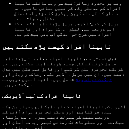
ویب پر محدود رسائی: بہت سی ویب سائٹس نابینا
افراد کو مدِنظر رکھ کر نہیں بنائی جاتیں، جس
سے ان کے لیے اسکرین ریڈرز کا مؤثر استعمال
مشکل ہو جاتا ہے۔
بریل کی کمی: اگرچہ بریل پڑھنے اور لکھنے کا
اہم ذریعہ ہے، لیکن اس کا مواد اور نابینا
افراد میں شرحِ خواندگی اب بھی بہت کم ہے۔
نابینا افراد کیسے پڑھ سکتے ہیں
خوش قسمتی سے، نابینا افراد معلومات پڑھنے اور
حاصل کرنے کے کئی جدید طریقے اپنا سکتے ہیں۔ یہ
طریقے تحریری متن کو کسی اور قابلِ فہم شکل میں بدل
دیتے ہیں۔ ان میں بریل، آڈیو بکس، رضاکار ریڈر اور
ٹیکسٹ ٹو اسپیچ
شامل ہیں۔ آئیے انہیں قریب سے
دیکھتے ہیں۔
نابینا افراد کے لیے آڈیوبکس
آڈیو بکس نابینا افراد کے لیے ایک اہم وسیلہ بن چکے
ہیں، جو کتابیں اور دیگر تحریری مواد آڈیو کے
ذریعے سننے کی سہولت دیتے ہیں۔ اس سے پڑھنا،
سیکھنا اور معلومات تک رسائی کہیں زیادہ آسان اور
دلچسپ ہو جاتی ہے۔