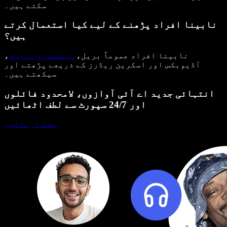
سکتے ہیں۔
نابینا افراد پڑھنے کے لیے کیا استعمال کرتے
ہیں؟
نابینا افراد عموماً بریل،
ٹیکسٹ ٹو اسپیچ
،
آڈیوبکس اور اسکرین ریڈرز کے ذریعے پڑھتے اور
سیکھتے ہیں۔
انتہائی جدید اے آئی آوازوں، لامحدود فائلوں
اور 24/7 سپورٹ سے لطف اٹھائیں
مفت آزمائیں