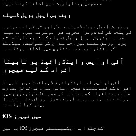
مجموعی پیداواریت میں اضافہ کرتے ہیں۔
ریفریش ایبل بریل ڈسپلے
ریفریش ایبل بریل ڈسپلے بریل اور ٹی ٹی ایس دونوں
کو یکجا کر کے دوہرا تجربہ فراہم کرتے ہیں۔ نابینا
افراد ریفریش ایبل بریل ڈسپلے کے ذریعے ایک ساتھ
پڑھ اور سن سکتے ہیں، جس سے ان کی شمولیت، سیکھنے
کی رفتار اور خود مختاری میں اضافہ ہوتا ہے۔
آئی او ایس و اینڈرائیڈ پر نابینا
افراد کے لیے فیچرز
آئی او ایس اور اینڈرائیڈ ڈیوائسز میں نابینا
افراد کے لیے متعدد فیچرز شامل ہیں۔ یہ ٹولز بصارت
سے محروم افراد کو روزمرہ کی موبائل سرگرمیوں میں
سہولت دیتے ہیں۔ یہاں اہم فیچرز اور ان کا استعمال
بیان کیا گیا ہے۔
iOS میں فیچرز
یہ ہیں iOS کے چند اہم ایکسیسبلٹی فیچرز: