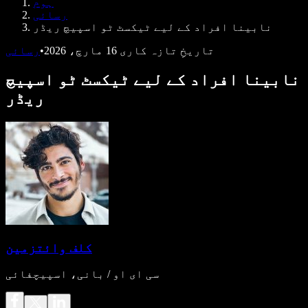
ہوم
ڈویلپرز کے لیے Speechify
رسائی
نابینا افراد کے لیے ٹیکسٹ ٹو اسپیچ ریڈر
تاریخِ تازہ کاری
16 مارچ، 2026
•
رسائی
نابینا افراد کے لیے ٹیکسٹ ٹو اسپیچ
ریڈر
کلف وائتزمین
سی ای او / بانی، اسپیچفائی