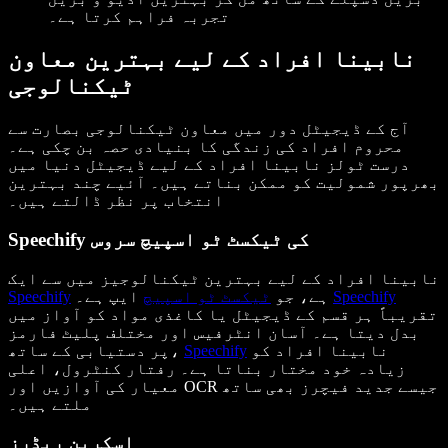
تجربہ فراہم کرتا ہے۔
نابینا افراد کے لیے بہترین معاون
ٹیکنالوجی
آج کے ڈیجیٹل دور میں معاون ٹیکنالوجی بصارت سے
محروم افراد کی زندگی کا بنیادی حصہ بن چکی ہے۔
درست ٹولز نابینا افراد کے لیے ڈیجیٹل دنیا میں
بھرپور شمولیت کو ممکن بناتے ہیں۔ آئیے چند بہترین
انتخاب پر نظر ڈالتے ہیں۔
Speechify کی ٹیکسٹ ٹو اسپیچ سروس
نابینا افراد کے لیے بہترین ٹیکنالوجیز میں سے ایک
Speechify
ایپ ہے۔
ہے، جو
ٹیکسٹ ٹو اسپیچ
Speechify
تقریباً ہر قسم کے ڈیجیٹل یا کاغذی مواد کو آواز میں
بدل دیتا ہے۔ آسان انٹرفیس اور مختلف پلیٹ فارمز
نابینا افراد کو
Speechify
پر دستیابی کے ساتھ،
زیادہ خود مختار بناتا ہے۔ رفتار کنٹرول، اعلی
معیار کی آوازیں اور OCR جیسے جدید فیچرز بھی ساتھ
ملتے ہیں۔
اسکرین ریڈرز