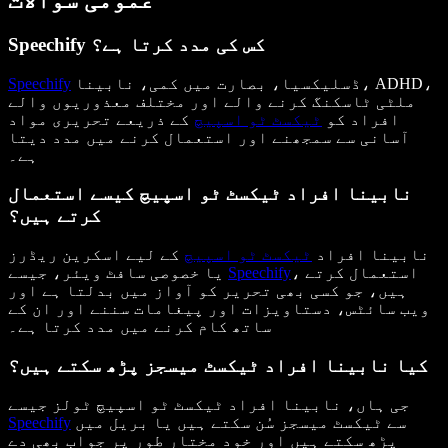
عمومی سوالات
Speechify کس کی مدد کرتا ہے؟
ڈسلیکسیا، بصارت میں کمی، نابینا، ADHD،
Speechify
ملٹی ٹاسکنگ کرنے والے اور مختلف معذوریوں والے
افراد کو
ٹیکسٹ ٹو اسپیچ
کے ذریعے تحریری مواد
آسانی سے سمجھنے اور استعمال کرنے میں مدد دیتا
ہے۔
نابینا افراد ٹیکسٹ ٹو اسپیچ کیسے استعمال
کرتے ہیں؟
نابینا افراد
ٹیکسٹ ٹو اسپیچ
کے لیے اسکرین ریڈرز
، استعمال کرتے
Speechify
یا خصوصی سافٹ ویئر، جیسے
ہیں، جو کسی بھی تحریر کو آواز میں بدلتا ہے اور
ویب سائٹس، دستاویزات اور پیغامات سننے اور ان کے
ساتھ کام کرنے میں مدد کرتا ہے۔
کیا نابینا افراد ٹیکسٹ میسجز پڑھ سکتے ہیں؟
جی ہاں، نابینا افراد ٹیکسٹ ٹو اسپیچ ٹولز جیسے
سے ٹیکسٹ میسجز سُن سکتے ہیں یا بریل میں
Speechify
پڑھ سکتے ہیں اور خود مختار طور پر جواب بھی دے