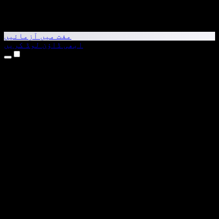
مفت میں آزمائیں
ابھی ڈاؤن لوڈ کریں
مصنوعات
متن کو آواز میں بدلیں
iPhone اور iPad ایپس
Android ایپ
Chrome ایکسٹینشن
Edge ایکسٹینشن
ویب ایپ
Mac ایپ