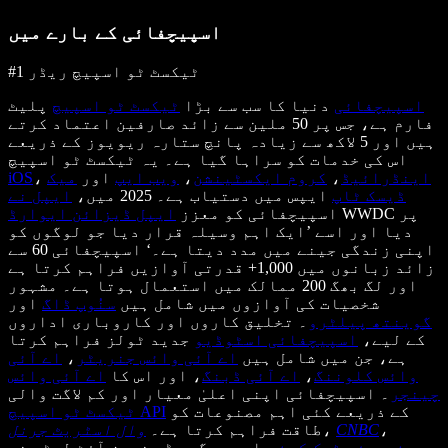
اسپیچفائی کے بارے میں
#1 ٹیکسٹ ٹو اسپیچ ریڈر
اسپیچفائی
دنیا کا سب سے بڑا
ٹیکسٹ ٹو اسپیچ
پلیٹ
فارم ہے، جس پر 50 ملین سے زائد صارفین اعتماد کرتے
ہیں اور 5 لاکھ سے زیادہ پانچ ستارہ ریویوز کے ذریعے
اس کی خدمات کو سراہا گیا ہے۔ یہ ٹیکسٹ ٹو اسپیچ
اینڈرائیڈ
،
کروم ایکسٹینشن
،
ویب ایپ
اور
میک
،
iOS
ڈیسک ٹاپ
ایپس میں دستیاب ہے۔ 2025 میں،
ایپل نے
WWDC پر
اسپیچفائی کو معزز
ایپل ڈیزائن ایوارڈ
دیا اور اسے ’ایک اہم وسیلہ قرار دیا جو لوگوں کو
اپنی زندگی جینے میں مدد دیتا ہے۔‘ اسپیچفائی 60 سے
زائد زبانوں میں 1,000+ قدرتی آوازیں فراہم کرتا ہے
اور لگ بھگ 200 ممالک میں استعمال ہوتا ہے۔ مشہور
شخصیات کی آوازوں میں شامل ہیں
سنُوپ ڈاگ
اور
گوینتھ پیلٹرو
۔ تخلیق کاروں اور کاروباری اداروں
کے لیے،
اسپیچفائی اسٹوڈیو
جدید ٹولز فراہم کرتا
ہے، جن میں شامل ہیں
اے آئی وائس جنریٹر
،
اے آئی
وائس کلوننگ
،
اے آئی ڈبنگ
، اور اس کا
اے آئی وائس
چینجر
۔ اسپیچفائی اپنی اعلیٰ معیار اور کم لاگت والی
کے ذریعے کئی اہم مصنوعات کو
ٹیکسٹ ٹو اسپیچ API
،
CNBC
،
طاقت فراہم کرتا ہے۔
وال اسٹریٹ جرنل
فوربز
،
ٹیک کرنچ
اور دیگر بڑے نیوز آؤٹ لیٹس نے