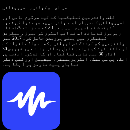
سی ای او / بانی، اسپیچفائی
کلف وائتزمین ڈسلیکسیا کے لیے سرگرم حامی اور
اسپیچفائی کے سی ای او و بانی ہیں، جو دنیا کی نمبر
1 ٹیکسٹ ٹو اسپیچ ایپ ہے۔ 1 لاکھ سے زائد 5-اسٹار
ریویوز کے ساتھ اس نے ایپ اسٹور کی نیوز و میگزین
کیٹیگری میں پہلی پوزیشن حاصل کی۔ 2017 میں
وائتزمین کو لرننگ ڈس ایبلٹی رکھنے والے افراد کے
لیے انٹرنیٹ کو زیادہ قابلِ رسائی بنانے پر فوربس 30
انڈر 30 میں شامل کیا گیا۔ ان کا تذکرہ ایڈسرج،
انک، پی سی میگ، انٹرپرینیئر، میشیبل اور کئی دیگر
نمایاں پلیٹ فارمز پر آ چکا ہے۔