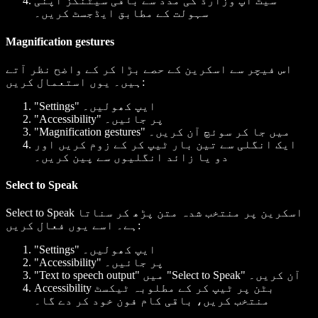
سیٹ اَپ وزارڈ کی مدد سے باقی سیٹنگز اپنی
سہولت کے مطابق ایڈجسٹ کریں۔
Magnification gestures
اس فیچر سے اسکرین کے حصے بڑا کر کے واضح نظر آتے
ہیں۔ یوں استعمال کریں:
"Settings" ایپ کھولیں۔
"Accessibility" پر جائیں۔
"Magnification gestures" میں جا کر سوئچ آن کریں۔
ایک انگلی سے تین بار ٹیپ کر کے زوم کریں اور
دو یا زائد انگلیوں سے پین کریں۔
Select to Speak
Select to Speak اسکرین پر منتخب شدہ متن پڑھ کر سناتا
ہے۔ اسے یوں فعال کریں:
"Settings" ایپ کھولیں۔
"Accessibility" پر جائیں۔
"Text to speech output" میں "Select to Speak" آن کریں۔
Accessibility بٹن پر ٹیپ کر کے مطلوبہ ٹیکسٹ
منتخب کریں، باقی کام فون خود کر دے گا۔