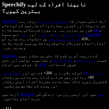
Speechify نابینا افراد کے لیے
بہترین کیوں؟
ایک اعلیٰ معیار کا
ٹیکسٹ ٹو اسپیچ
ریڈر ہے،
Speechify
جو نابینا اور کمزور بصارت والے صارفین کے لیے خاص
،
iOS
طور پر موزوں ہے۔ یہ یوزر فرینڈلی پلیٹ فارم
Speechify
ایپ سمیت
اینڈرائیڈ
،
میک
،
ونڈوز
اور
ویب
کروم ایکسٹینشن
پر دستیاب ہے، چاہے آپ iOS،
اینڈرائیڈ، موزیلا، مائیکروسافٹ پی سی، کروم بک یا
ویب پر ہوں۔
کے ذریعے آپ ہر قسم کا متن سن سکتے ہیں،
Speechify
جیسے
ویب سائٹس
،
گوگل ڈاکس
، مضامین، نوٹس، اور حتیٰ
فیچر کے ساتھ۔
OCR
کہ فوٹو بھی اس کے
AI آوازیں
اس کے علاوہ، یہ 200+ قدرتی اور
احساساتی
60+ زبانوں میں فراہم کرتا ہے، ساتھ ہی رفتار
کنٹرول بھی، تاکہ بصارت سے محروم افراد اپنی رفتار
اور پسند کے مطابق سن سکیں۔
Speechify مفت
میں اور اپنی روزمرہ زندگی کو
آزمائیں
مزید آسان بنائیں۔