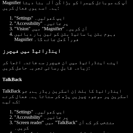
Magnifier آپ کے موبائل کیمرا کو بڑا کُن آلہ بنا دیتا
ہے۔ اسے یوں فعال کریں:
"Settings" ایپ کھولیں۔
"Accessibility" پر جائیں۔
"Vision" میں "Magnifier" آن کریں۔
ہوم بٹن یا سائیڈ بٹن کو تین بار دبائیں،
Magnifier فوراً کھل جائے گا۔
اینڈرائیڈ میں فیچرز
اپنے اینڈرائیڈ میں ان فیچرز سے فائدہ اٹھا کر
زیادہ قابلِ رسائی تجربہ حاصل کریں:
TalkBack
TalkBack اینڈرائیڈ کا بلٹ اِن اسکرین ریڈر ہے، جو
اسکرین پر موجود چیزیں پڑھ کر سناتا ہے۔ فعال کرنے
کے لیے:
"Settings" ایپ کھولیں۔
"Accessibility" پر جائیں۔
"Screen reader" میں "TalkBack" منتخب کر کے آن
کریں۔