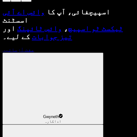
اسپیچفائی، آپ کا
وائس اے آئی
اسسٹنٹ
ٹیکسٹ ٹو اسپیچ
،
وائس ٹائپنگ
اور
تیز جوابات
کے لیے۔
مفت آزمائیں
Gwyneth
اداکارہ