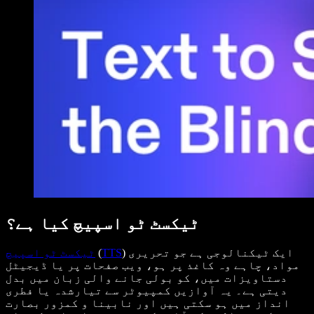
ٹیکسٹ ٹو اسپیچ کیا ہے؟
) ایک ٹیکنالوجی ہے جو تحریری
TTS
(
ٹیکسٹ ٹو اسپیچ
مواد، چاہے وہ کاغذ پر ہو، ویب صفحات پر یا ڈیجیٹل
دستاویزات میں، کو بولی جانے والی زبان میں بدل
دیتی ہے۔ یہ آوازیں کمپیوٹر سے تیارشدہ یا فطری
انداز میں ہو سکتی ہیں اور نابینا و کمزور بصارت