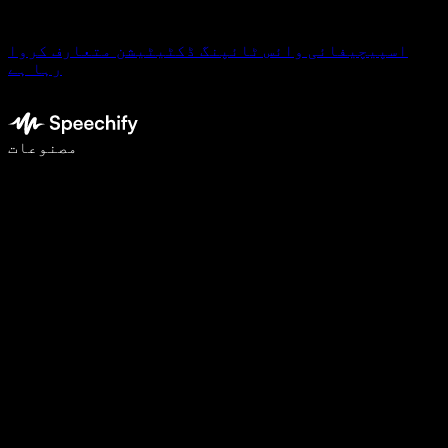
اسپیچیفائی وائس ٹائپنگ ڈکٹیٹیشن متعارف کروا
رہا ہے
وائس ٹائپنگ کے ساتھ 5 گنا تیزی سے لکھیں
مصنوعات
مزید جانیں