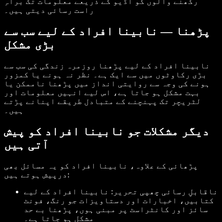
رکھنے والوں کو آڈیو کے ذریعے معلومات تک براہِ
راست رسائی دیتی ہیں۔
پڑھنا — نابینا افراد کے لیے سب سے
بڑی مشکل
نابینا افراد کے لیے پڑھنا روزمرہ زندگی کی سب سے
بڑی رکاوٹوں میں سے ایک ہے۔ نظر نہ ہونے یا کمزور
ہونے کی وجہ سے روایتی انداز میں پڑھنا ناممکن یا
بہت مشکل ہو جاتا ہے، اس لیے انہیں معلومات اور
لٹریچر تک پہنچنے کے متبادل طریقے اپنانے پڑتے
ہیں۔
دیگر مشکلات جو نابینا افراد کو پیش
آتی ہیں
پڑھائی کے علاوہ، نابینا افراد کو یہ مسائل بھی
درپیش ہوتے ہیں:
ناقابلِ رسائی چھپی تحریر: نابینا افراد کے لیے
کتابیں، اخبارات اور دستاویزات جو رنگ، فونٹ
سائز اور کانٹراسٹ پر مبنی ہوں، پڑھنا بے حد
مشکل ہو جاتا ہے۔