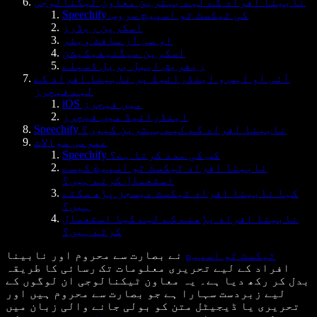
نابینا افراد کے لیے بہترین معاون ٹیکنالوجی
Speechify کی ٹیکسٹ ٹو اسپیچ سروس
اسکرین ریڈرز
او سی آر سافٹ ویئر
اسکرین میگنیفیکیشن
ریفریش ایبل بریل ڈسپلے
آئی او ایس و اینڈرائیڈ پر نابینا افراد کے
لیے فیچرز
iOS میں فیچرز
اینڈرائیڈ میں فیچرز
Speechify نابینا افراد کے لیے بہترین کیوں؟
عمومی سوالات
Speechify کس کی مدد کرتا ہے؟
نابینا افراد ٹیکسٹ ٹو اسپیچ کیسے
استعمال کرتے ہیں؟
کیا نابینا افراد ٹیکسٹ میسجز پڑھ سکتے
ہیں؟
نابینا افراد پڑھنے کے لیے کیا استعمال
کرتے ہیں؟
ٹیکسٹ ٹو اسپیچ
نے بصارت سے محروم اور نابینا
افراد کے لیے تحریری معلومات تک رسائی کا طریقہ
بدل کر رکھ دیا ہے۔ یہ معاون ٹیکنالوجی ان لوگوں کے
لیے زبردست سہارا ہے جو بصارت سے محروم ہیں اور
تحریری یا ڈیجیٹل متن کو بولی جانے والی زبان میں