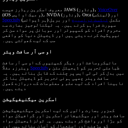
VoiceOver
معروف اسکرین ریڈرز جیسے JAWS (ونڈوز)،
(iOS و میک او ایس)، NVDA (ونڈوز)، Orca (لینکس) اور
(ہر ڈیوائس) مکمل
ٹیکسٹ ٹو اسپیچ
اور بریل
Speechify
سپورٹ فراہم کرتے ہیں۔ یہ ٹیکنالوجیز بصارت سے
محروم افراد کو کمپیوٹر اور موبائل پر مواد سن کر
نیویگیٹ کرنے دیتی ہیں اور ڈیجیٹل دنیا کو واقعی
سب کے لیے کھولتی ہیں۔
او سی آر سافٹ ویئر
مائیکروسافٹ اور دیگر کمپنیوں کے او سی آر سافٹ
، طباعتی تحریر کو ڈیجیٹل متن
Speechify
ویئرز، مثلاً
میں بدل کر ٹی ٹی ایس پر چلنے کے قابل بناتے ہیں۔ یہ
سافٹ ویئر چھپی ہوئی تحریر کو ڈیجیٹل بنا کر
نابینا افراد کے لیے علم و معلومات کے دروازے کھول
دیتے ہیں۔
اسکرین میگنیفیکیشن
کمزور بصارت والوں کے لیے اسکرین میگنیفیکیشن
سافٹ ویئر اور میگنیفائر اسکرین اور گرافیکل مواد
کو بڑا اور واضح کر دیتے ہیں۔ یہ ٹولز ڈیجیٹل مواد
کو پڑھنے اور استعمال کو آسان بناتے ہیں اور