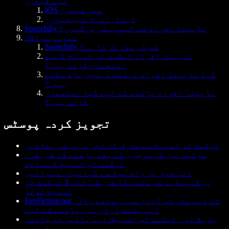
لیے فیچرز
iOS میں فیچرز
اینڈرائیڈ میں فیچرز
Speechify نابینا افراد کے لیے بہترین کیوں؟
عمومی سوالات
Speechify کس کی مدد کرتا ہے؟
نابینا افراد ٹیکسٹ ٹو اسپیچ کیسے
استعمال کرتے ہیں؟
کیا نابینا افراد ٹیکسٹ میسجز پڑھ سکتے
ہیں؟
نابینا افراد پڑھنے کے لیے کیا استعمال
کرتے ہیں؟
تجویز کردہ پوسٹس
ٹیکسٹ ٹو اسپیچ سے صارف کا تجربہ بہتر بنائیں
موتیابین کی سرجری کے بعد پڑھنے کا طریقہ -
ٹیکسٹ ٹو اسپیچ کے ساتھ
آئی فون پر واٹ پیڈ سے کہانیاں سنوائیں
ویکیپیڈیا کو سننے کا طریقہ: ٹاپ 3 ٹیکسٹ ٹو
اسپیچ ٹولز
FanFiction.net کے لیے متن کو آواز میں بدلنے والی
ایپ بلند آواز میں پڑھنے کے لیے
ہوپلا اور ٹیکسٹ ٹو اسپیچ: اہم باتیں جو جاننی
چاہئیں