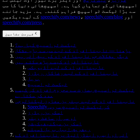
اسپیچفائی کو نمایاں کیا ہے۔ اسپیچفائی دنیا کا سب
سے بڑا ٹیکسٹ ٹو اسپیچ فراہم کنندہ ہے۔ مزید جاننے
اور
speechify.com/blog
،
speechify.com/news
کے لیے دیکھیں
۔
speechify.com/press
فہرستِ مضامین
ٹیکسٹ ٹو اسپیچ کیا ہے؟
پڑھنا — نابینا افراد کے لیے سب سے بڑی مشکل
دیگر مشکلات جو نابینا افراد کو پیش آتی ہیں
نابینا افراد کیسے پڑھ سکتے ہیں
نابینا افراد کے لیے آڈیوبکس
نابینا افراد کے لیے رضاکار ریڈرز
بریل
ٹیکسٹ ٹو اسپیچ
ٹیکسٹ ٹو اسپیچ بصارت سے محروم افراد کی کیسے
مدد کر سکتا ہے
نابینا افراد کے لیے بہترین معاون ٹیکنالوجی
Speechify کی ٹیکسٹ ٹو اسپیچ سروس
اسکرین ریڈرز
او سی آر سافٹ ویئر
اسکرین میگنیفیکیشن
ریفریش ایبل بریل ڈسپلے
آئی او ایس و اینڈرائیڈ پر نابینا افراد کے