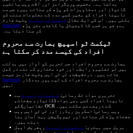
بدلتا ہے۔ مخصوص پروگرامز اور آلات ویب سائٹس،
گائیڈز اور دستاویزات کو پڑھ کر سناتے ہیں، جس سے
نابینا افراد کو بغیر کسی مدد کے معلومات سننے کو
ملتی ہیں۔ اس کی ایک مثال
ٹیکسٹ ٹو اسپیچ
پلیٹ فارم
ہے، جو ہر قسم کا ڈیجیٹل یا کاغذی متن پڑھ
Speechify
کر سنا دیتا ہے۔
ٹیکسٹ ٹو اسپیچ بصارت سے محروم
افراد کی کیسے مدد کر سکتا ہے
بصارت سے محروم افراد جب تحریر کو آواز میں بدلتے
ہیں تو تعلیم، رابطے اور خود مختاری کے نئے در کھل
جاتے ہیں۔ درحقیقت، ٹی ٹی ایس پلیٹ فارمز جیسے
بصارت سے محروم افراد کے لیے یوں مددگار
Speechify
ہیں:
تحریری مواد تک رسائی:
ٹیکسٹ ٹو اسپیچ
سے
نابینا افراد کسی بھی مواد (گائیڈز، صفحات،
نشانیاں) کو OCR کے ذریعے سن سکتے ہیں۔
ویب رسائی: اسکرین ریڈرز اور ٹی ٹی ایس ویب
صفحات پڑھ کر سناتے اور نیویگیشن بہت آسان بنا
دیتے ہیں۔
بریل میں بہتری:
ٹیکسٹ ٹو اسپیچ
ریفریش ایبل
بریل ڈسپلے کے ساتھ مل کر بہترین آڈیو و بریل