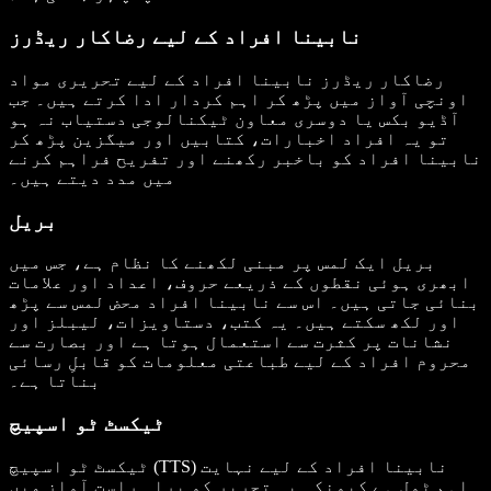
نابینا افراد کے لیے رضاکار ریڈرز
رضاکار ریڈرز نابینا افراد کے لیے تحریری مواد
اونچی آواز میں پڑھ کر اہم کردار ادا کرتے ہیں۔ جب
آڈیو بکس یا دوسری معاون ٹیکنالوجی دستیاب نہ ہو
تو یہ افراد اخبارات، کتابیں اور میگزین پڑھ کر
نابینا افراد کو باخبر رکھنے اور تفریح فراہم کرنے
میں مدد دیتے ہیں۔
بریل
بریل ایک لمس پر مبنی لکھنے کا نظام ہے، جس میں
ابھری ہوئی نقطوں کے ذریعے حروف، اعداد اور علامات
بنائی جاتی ہیں۔ اس سے نابینا افراد محض لمس سے پڑھ
اور لکھ سکتے ہیں۔ یہ کتب، دستاویزات، لیبلز اور
نشانات پر کثرت سے استعمال ہوتا ہے اور بصارت سے
محروم افراد کے لیے طباعتی معلومات کو قابلِ رسائی
بناتا ہے۔
ٹیکسٹ ٹو اسپیچ
ٹیکسٹ ٹو اسپیچ (TTS) نابینا افراد کے لیے نہایت
اہم ٹول ہے کیونکہ یہ تحریر کو براہِ راست آواز میں