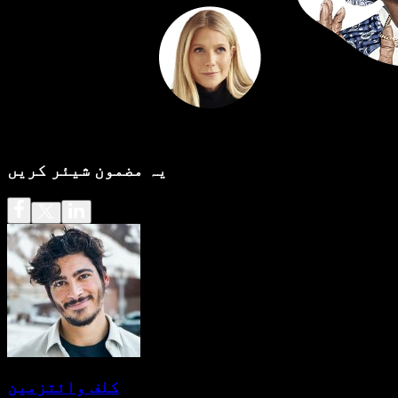
یہ مضمون شیئر کریں
کلف وائتزمین