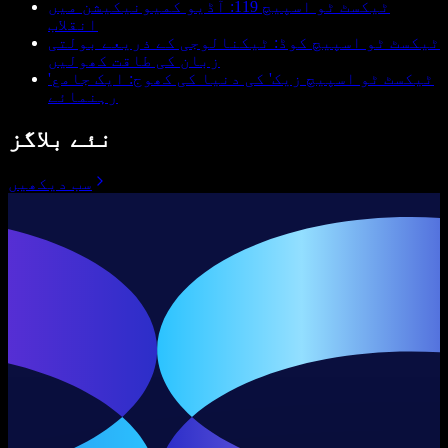
ٹیکسٹ ٹو اسپیچ 119: آڈیو کمیونیکیشن میں
انقلاب
ٹیکسٹ ٹو اسپیچ کوڈ: ٹیکنالوجی کے ذریعے بولتی
زبان کی طاقت کھولیں
'ٹیکسٹ ٹو اسپیچ زیک' کی دنیا کی کھوج: ایک جامع
رہنمائے
نئے بلاگز
سب دیکھیں