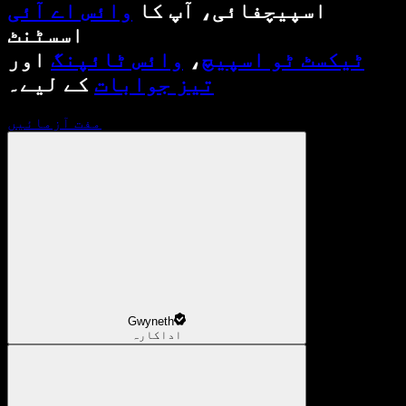
اسپیچفائی، آپ کا
وائس اے آئی
اسسٹنٹ
ٹیکسٹ ٹو اسپیچ
،
وائس ٹائپنگ
اور
تیز جوابات
کے لیے۔
مفت آزمائیں
Gwyneth
اداکارہ