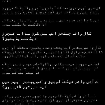
ان فری ایپس میں مختلف آوازیں اور ریکارڈنگ فیچرز
ہوتے ہیں، بس اکثر میں کچھ فیچرز محدود ہوتے ہیں۔
ایپ کے اندر خریداری سے مزید پری سیٹس یا ایفیکٹس
ان لاک کیے جا سکتے ہیں۔
کال وائس چینجر ایپ میں کون سے اہم فیچرز
دیکھنے چاہئیں؟
کال وائس چینجر ایپ چنتے وقت دیکھیں: مختلف آوازوں
کا انتخاب، رئیل ٹائم تبدیلی، مقبول کالنگ ایپس کے
ساتھ آسان انضمام، اور ہائی کوالٹی آڈیو۔
اضافی فیچرز جیسے وائس ریکارڈنگ، فوری تبدیلی کے
لیے پری سیٹس اور کسٹمائزیشن آپ کے مجموعی تجربے
کو بہتر بناتے ہیں۔
اے آئی وائس ٹیکنالوجیز وائس چینجر ایپس میں
کیسے بہتری لاتی ہیں؟
اے آئی وائس ٹیکنالوجیز وائس چینجرز میں زیادہ
قدرتی، حقیقی آوازیں اور وسیع رینج کی تبدیلیاں
فراہم کرتی ہیں۔