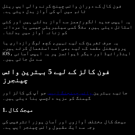
فون کال کے دوران وائس چینج کرنے والی ایپ ریئل
ٹائم میں آپ کی آواز بدل دیتی ہے۔
یہ ایپس جدید الگورتھمز سے آواز بدلتی ہیں اور کئی
اسٹائل دیتی ہیں، مثلاً کسی سیلبریٹی جیسی یا مردانہ
کو زنانہ آواز میں بدلنا۔
یہ صرف تفریح کے لیے نہیں، کچھ لوگ رازداری یا
پروفیشنل مقصد کے لیے بھی اسے استعمال کرتے ہیں۔
iOS، اینڈرائیڈ اور دیگر ڈیوائسز پر یہ ایپس آسانی
سے مل جاتی ہیں۔
فون کالز کے لیے 5 بہترین وائس
چینجرز
جانیے بہترین
وائس چینجنگ ایپس
جو آپ کی کالز اور
گیمنگ کو مزید دلچسپ بنا دیتی ہیں۔
1. میجک کال
میجک کال مختلف آوازوں اور آسان یوزر انٹرفیس کی
وجہ سے ایک مقبول وائس چینجر ایپ ہے۔