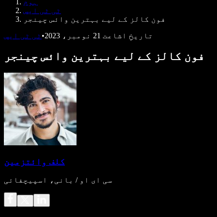
ہوم
ڈویلپرز کے لیے Speechify
ٹی ٹی ایس
فون کالز کے لیے بہترین وائس چینجر
تاریخِ اشاعت
21 نومبر، 2023
•
ٹی ٹی ایس
فون کالز کے لیے بہترین وائس چینجر
کلف وائتزمین
سی ای او / بانی، اسپیچفائی