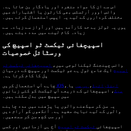
اس سے ان کا مواد منفرد اور یادگار بن جاتا ہے۔
وائس اوور آرٹسٹس بھی کارٹون یا اشتہارات میں
مختلف کرداروں کے لیے یہ ایپس استعمال کرتے ہیں۔
یوں یہ ٹولز بے حد کارآمد ہیں اور آواز سے زیادہ سے
زیادہ کام لینے میں مدد دیتے ہیں۔
اسپیچفائی ٹیکسٹ ٹو اسپیچ کی
ورسٹائل خصوصیات
وائس چینجنگ ٹیکنالوجی میں،
اسپیچفائی ٹیکسٹ ٹو
اسپیچ
ایک جامع ٹول ہے جو ٹیکسٹ اور سپیچ کے درمیان
پل کا کام کرتا ہے۔
اینڈرائیڈ
،
پی سی
یا
،
iOS
چاہے آپ استعمال کریں
میک
، اسپیچفائی کے ذریعے آپ ٹیکسٹ کو کئی زبانوں
میں سپیچ میں بدل سکتے ہیں۔
یہ سن کر سیکھنے والوں یا پڑھنے میں مدد چاہنے
والوں کے لیے نہایت مفید ہے۔ آنکھوں کو آرام دیں
اور سب کچھ سن کر سمجھیں۔
اسپیچفائی
ٹیکسٹ ٹو اسپیچ
آج ہی آزمائیں اور کسی