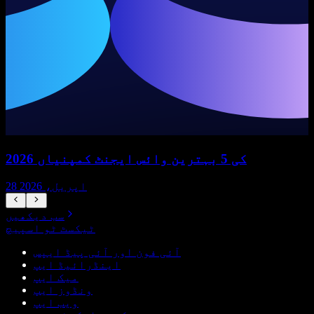
2026 کی 5 بہترین وائس ایجنٹ کمپنیاں
28 اپریل، 2026
سب دیکھیں
ٹیکسٹ ٹو اسپیچ
آئی فون اور آئی پیڈ ایپس
اینڈرائیڈ ایپ
میک ایپ
ونڈوز ایپ
ویب ایپ