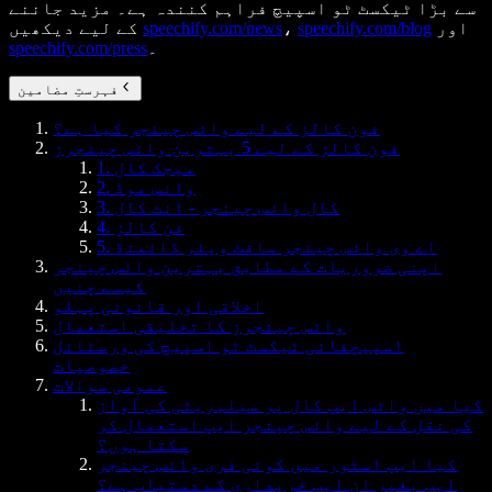
سے بڑا ٹیکسٹ ٹو اسپیچ فراہم کنندہ ہے۔ مزید جاننے
اور
speechify.com/blog
،
speechify.com/news
کے لیے دیکھیں
۔
speechify.com/press
فہرستِ مضامین
فون کالز کے لیے وائس چینجر کیا ہے؟
فون کالز کے لیے 5 بہترین وائس چینجرز
1. میجک کال
2. وائس موڈ
3. کال وائس چینجر - انٹ کال
4. فن کالز
5. اے وی وائس چینجر سافٹ ویئر ڈائمنڈ
اپنی ضروریات کے مطابق بہترین وائس چینجر
کیسے چنیں
اخلاقی اور قانونی پہلو
وائس چینجرز کا تخلیقی استعمال
اسپیچفائی ٹیکسٹ ٹو اسپیچ کی ورسٹائل
خصوصیات
عمومی سوالات
کیا میں واٹس ایپ کال پر سیلبریٹی کی آواز
کی نقل کے لیے وائس چینجر ایپ استعمال کر
سکتا ہوں؟
کیا ایپ اسٹور میں کوئی فری وائس چینجر
ایپ بغیر ان ایپ خریداری کے دستیاب ہے؟