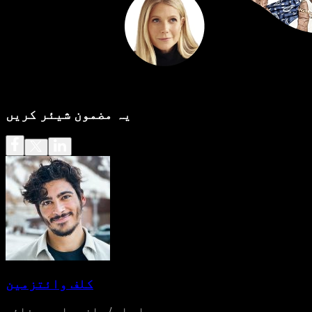
یہ مضمون شیئر کریں
کلف وائتزمین
سی ای او / بانی، اسپیچفائی