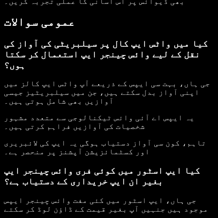
بھی ڈیوائس پر اس آسانی کا عملی تجربہ کریں۔
عمومی سوالات
کیا میں واٹس ایپ کال پر سیلبریٹی کی آواز کی
نقل کے لیے وائس چینجر ایپ استعمال کر سکتا
ہوں؟
جی ہاں، بہت سی ایپس کے ذریعے آپ واٹس ایپ کالز میں
اپنی آواز بدل سکتے ہیں، جن میں سیلبریٹیز جیسی
آوازیں بھی شامل ہوتی ہیں۔
یہ ایپس اے آئی وائس ٹیکنالوجی سے متعدد مشہور
شخصیات کی آوازیں فراہم کرتی ہیں۔
تاہم، کون سی آواز دستیاب ہوگی یہ ایپ کی لائبریری
اور کسٹمائزیشن آپشنز پر منحصر ہے۔
کیا ایپ اسٹور میں کوئی فری وائس چینجر ایپ
بغیر ان ایپ خریداری کے دستیاب ہے؟
جی ہاں، ایپ اسٹور میں کئی مفت وائس چینجر ایپس
موجود ہیں جنہیں آپ بغیر قیمت کے ڈاؤن لوڈ کر سکتے
ہیں۔