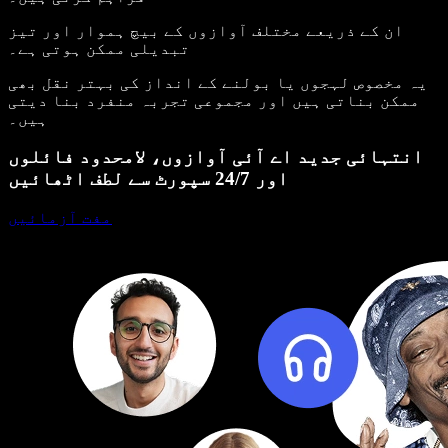
ان کے ذریعے مختلف آوازوں کے بیچ ہموار اور تیز
تبدیلی ممکن ہوتی ہے۔
یہ مخصوص لہجوں یا بولنے کے انداز کی بہتر نقل بھی
ممکن بناتی ہیں اور مجموعی تجربہ منفرد بنا دیتی
ہیں۔
انتہائی جدید اے آئی آوازوں، لامحدود فائلوں
اور 24/7 سپورٹ سے لطف اٹھائیں
مفت آزمائیں