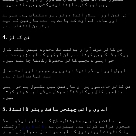
ہیں اور کئی ساؤنڈ ایفیکٹس بھی ملتے ہیں۔
آئی فون اور اینڈرائیڈ دونوں پر دستیاب ہے۔ سہولت
اور سادہ لے آؤٹ کے باعث یہ نئے صارفین کے لیے
بہترین انتخاب ہے۔
4. فن کالز
فن کالز صرف آواز بدلنے تک محدود نہیں بلکہ کال
ریکارڈنگ بھی کرتا ہے، ان لوگوں کے لیے زبردست ہے
جو اپنی دلچسپ کالز محفوظ رکھنا چاہتے ہیں۔
ایپل اور اینڈرائیڈ دونوں پر موجود اور استعمال
میں نہایت آسان ہے۔
فن کالز خاص طور پر ان صارفین میں مقبول ہے جو اپنی
مزاحیہ کال ریکارڈنگز سوشل میڈیا پر شیئر کرتے
ہیں۔
5. اے وی وائس چینجر سافٹ ویئر ڈائمنڈ
یہ سافٹ ویئر پروفیشنل سطح کا ہے اور ایڈوانسڈ
فیچرز فراہم کرتا ہے۔ بہترین ہے
وائس اوور
آرٹسٹس
یا کنٹینٹ کریئیٹرز کے لیے جو اعلیٰ معیار کی آواز