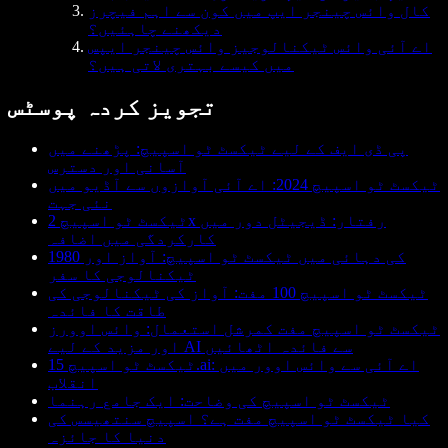
کال وائس چینجر ایپ میں کون سے اہم فیچرز
دیکھنے چاہئیں؟
اے آئی وائس ٹیکنالوجیز وائس چینجر ایپس
میں کیسے بہتری لاتی ہیں؟
تجویز کردہ پوسٹس
پی ڈی ایف کے لیے ٹیکسٹ ٹو اسپیچ: پڑھنے میں
آسانی اور دسترس
ٹیکسٹ ٹو اسپیچ 2024: اے آئی آوازوں سے آڈیو میں
نئی جہت
ٹیکسٹ ٹو اسپیچ 2x رفتار: ڈیجیٹل دور میں
کارکردگی میں اضافہ
1980 کی دہائی میں ٹیکسٹ ٹو اسپیچ: آواز اور
ٹیکنالوجی کا سفر
ٹیکسٹ ٹو اسپیچ 100 مفت: آواز کی ٹیکنالوجی کی
طاقت کا فائدہ
ٹیکسٹ ٹو اسپیچ مفت کمرشل استعمال: وائس اوورز
اور مزید کے لیے AI سے فائدہ اٹھائیں
ٹیکسٹ ٹو اسپیچ 15.ai: اے آئی سے وائس اوور میں
انقلاب
ٹیکسٹ ٹو اسپیچ کی وضاحت: ایک جامع رہنما
کیا ٹیکسٹ ٹو اسپیچ مفت ہے؟ اسپیچ سنتھیسس کی
دنیا کا جائزہ