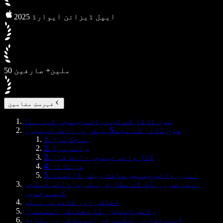
2025 ایپل ڈیزائن ایوارڈ
50 ملین+ صارفین
فہرستِ مضامین
فون کالز کے لیے وائس چینجر کیا ہے؟
فون کالز کے لیے 5 بہترین وائس چینجرز
1. میجک کال
2. وائس موڈ
3. کال وائس چینجر - انٹ کال
4. فن کالز
5. اے وی وائس چینجر سافٹ ویئر ڈائمنڈ
اپنی ضروریات کے مطابق بہترین وائس چینجر
کیسے چنیں
اخلاقی اور قانونی پہلو
وائس چینجرز کا تخلیقی استعمال
اسپیچفائی ٹیکسٹ ٹو اسپیچ کی ورسٹائل