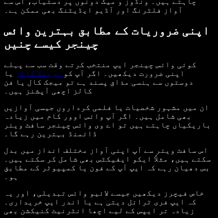
چاہتے ہیں۔ ونڈوز و میک دونوں پر دستیاب، اس سے
آواز فلٹرنگ اور آڈیو ایڈیٹنگ بھی ممکن ہے۔
اپنی ضروریات کے مطابق بہترین وائس
چینجر کیسے چنیں
کوئی وائس چینجر ایپ منتخب کرتے وقت سب سے پہلے
اپنی ضرورت دیکھیں۔ اگر آپ کو
پرینک کالز
یا
دوستوں سے ہنسی مذاق پسند ہے تو میجک کال یا فن
کالز اچھی آپشنز ہیں۔
ان میں مشہور شخصیات یا فلمی کرداروں جیسی آوازیں
بھی شامل ہیں۔ اگر آپ وائس اوور کام میں زیادہ
باریکیاں چاہتے ہیں تو اے وی وائس چینجر سافٹ ویئر
ڈائمنڈ بہترین رہے گا۔
اس سافٹ ویئر سے آپ اپنی آواز مختلف انداز میں بدل
سکتے ہیں، مثلاً ایکو ایفیکٹس بھی شامل کر سکتے ہیں۔
بس دھیان رہے کہ ایپ آپ کے فون یا کمپیوٹر کے مطابق
ہو۔
خاص فیچرز دیکھیں جیسے لائیو وائس تبدیلی، اور یہ
کہ ایپ فری ٹرائل دیتی ہے یا اندر ایپ خریداری۔
زیادہ تر ایپس کے لیے اچھا انٹرنیٹ کنیکشن بھی