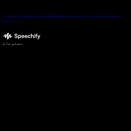
اسپیچیفائی وائس ٹائپنگ ڈکٹیٹیشن متعارف کروا
رہا ہے
وائس ٹائپنگ کے ساتھ 5 گنا تیزی سے لکھیں
مصنوعات
مزید جانیں