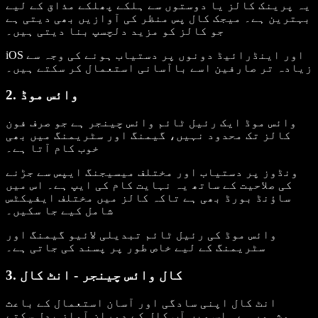
یہ پرینک کالز یا دوستوں سے ہلکے پھلکے مذاق کے لیے
بہترین ہے۔ میجک کال پس منظر کی آوازیں بھی دیتی ہے
جو کالز کو مزید دلچسپ بنا دیتی ہیں۔
iOS اور اینڈرائیڈ دونوں پر دستیاب ہونے کی وجہ سے
زیادہ تر صارفین اسے باآسانی استعمال کر سکتے ہیں۔
2. وائس موڈ
وائس موڈ ایک رئیل ٹائم وائس چینجر ہے جو صرف فون
کالز تک محدود نہیں، گیمنگ اور سٹریمنگ میں بھی
خوب کام آتا ہے۔
ونڈوز پر دستیاب اور مختلف میسیجنگ ایپس سے جڑنے
کی صلاحیت کے ساتھ یہ نہایت کام کی ایپ ہے۔ اس میں
ساؤنڈ بورڈ بھی ہے تاکہ کالز میں مختلف ایفیکٹس
شامل کیے جا سکیں۔
وائس موڈ کی رئیل ٹائم تبدیلی لائیو گیمنگ اور
سٹریمنگ کے لیے خاص طور پر پسند کی جاتی ہے۔
3. کال وائس چینجر - انٹ کال
انٹ کال اپنی سادگی اور آسان استعمال کے باعث
مشہور ہے۔ اس میں آپ کال کے دوران آواز بدل سکتے