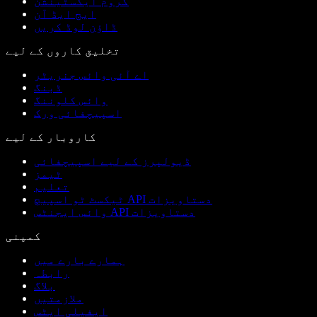
کروم ایکسٹینشن
ایج ایڈ آن
ڈاؤن لوڈ کریں
تخلیق کاروں کے لیے
اے آئی وائس جنریٹر
ڈبنگ
وائس کلوننگ
اسپیچفائی ورک
کاروبار کے لیے
ڈیولپرز کے لیے اسپیچفائی
ٹیمز
تعلیم
ٹیکسٹ ٹو اسپیچ API دستاویزات
وائس ایجنٹس API دستاویزات
کمپنی
ہمارے بارے میں
رابطہ
بلاگ
ملازمتیں
ایفیلی ایٹس