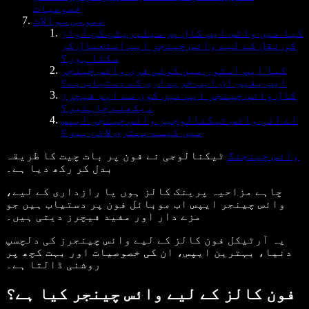
خصوصیات
عمومی سوالات
کیا میں واٹس ایپ کال پر سیلبریٹی کی آواز
کی نقل کے لیے وائس چینجر ایپ استعمال کر
سکتا ہوں؟
کیا ایپ اسٹور میں کوئی فری وائس چینجر
ایپ بغیر ان ایپ خریداری کے دستیاب ہے؟
کال وائس چینجر ایپ میں کون سے اہم فیچرز
دیکھنے چاہئیں؟
اے آئی وائس ٹیکنالوجیز وائس چینجر ایپس
میں کیسے بہتری لاتی ہیں؟
وائس چینجنگ
ٹیکنالوجی نے فون پر بات چیت کا طریقہ
بدل کر رکھ دیا ہے۔
چاہے مزاحیہ پرینک کالز ہوں یا رازداری کے لیے،
وائس چینجر ایپس اب موبائل فون پر دستیاب ہیں جو
مزے دار اور مفید فیچرز دیتی ہیں۔
یہ آرٹیکل فون کالز کے لیے وائس چینجرز کی دلچسپ
دنیا، بہترین ایپس، ان کی خصوصیات اور بہت کچھ پر
روشنی ڈالتا ہے۔
فون کالز کے لیے وائس چینجر کیا ہے؟