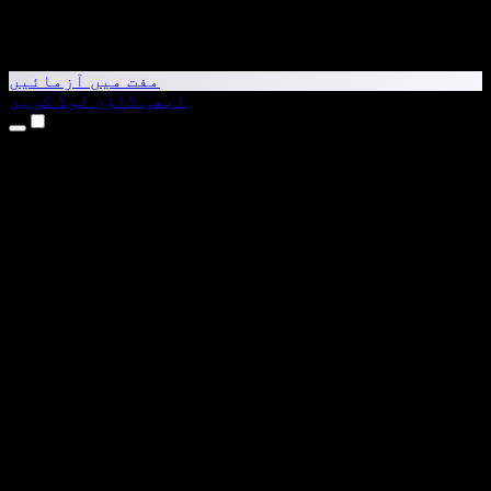
مفت میں آزمائیں
ابھی ڈاؤن لوڈ کریں
مصنوعات
متن کو آواز میں بدلیں
iPhone اور iPad ایپس
Android ایپ
Chrome ایکسٹینشن
Edge ایکسٹینشن
ویب ایپ
Mac ایپ