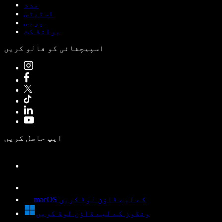
مدد
اسٹیٹس
پریس
برانڈ کٹ
اسپیچفائی کو فالو کریں
ایپ حاصل کریں
macOS کے لیے ڈاؤن لوڈ کریں
ونڈوز کے لیے ڈاؤن لوڈ کریں