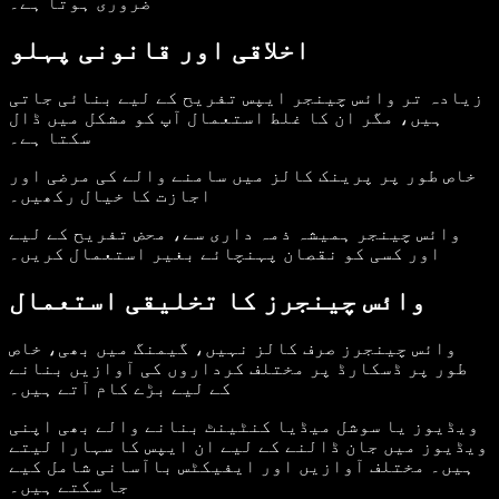
ضروری ہوتا ہے۔
اخلاقی اور قانونی پہلو
زیادہ تر وائس چینجر ایپس تفریح کے لیے بنائی جاتی
ہیں، مگر ان کا غلط استعمال آپ کو مشکل میں ڈال
سکتا ہے۔
خاص طور پر پرینک کالز میں سامنے والے کی مرضی اور
اجازت کا خیال رکھیں۔
وائس چینجر ہمیشہ ذمہ داری سے، محض تفریح کے لیے
اور کسی کو نقصان پہنچائے بغیر استعمال کریں۔
وائس چینجرز کا تخلیقی استعمال
وائس چینجرز صرف کالز نہیں، گیمنگ میں بھی، خاص
طور پر ڈسکارڈ پر مختلف کرداروں کی آوازیں بنانے
کے لیے بڑے کام آتے ہیں۔
ویڈیوز یا سوشل میڈیا کنٹینٹ بنانے والے بھی اپنی
ویڈیوز میں جان ڈالنے کے لیے ان ایپس کا سہارا لیتے
ہیں۔ مختلف آوازیں اور ایفیکٹس باآسانی شامل کیے
جا سکتے ہیں۔