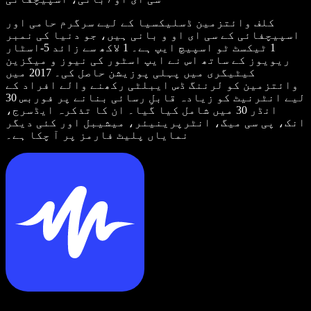
کلف وائتزمین ڈسلیکسیا کے لیے سرگرم حامی اور
اسپیچفائی کے سی ای او و بانی ہیں، جو دنیا کی نمبر
1 ٹیکسٹ ٹو اسپیچ ایپ ہے۔ 1 لاکھ سے زائد 5-اسٹار
ریویوز کے ساتھ اس نے ایپ اسٹور کی نیوز و میگزین
کیٹیگری میں پہلی پوزیشن حاصل کی۔ 2017 میں
وائتزمین کو لرننگ ڈس ایبلٹی رکھنے والے افراد کے
لیے انٹرنیٹ کو زیادہ قابلِ رسائی بنانے پر فوربس 30
انڈر 30 میں شامل کیا گیا۔ ان کا تذکرہ ایڈسرج،
انک، پی سی میگ، انٹرپرینیئر، میشیبل اور کئی دیگر
نمایاں پلیٹ فارمز پر آ چکا ہے۔