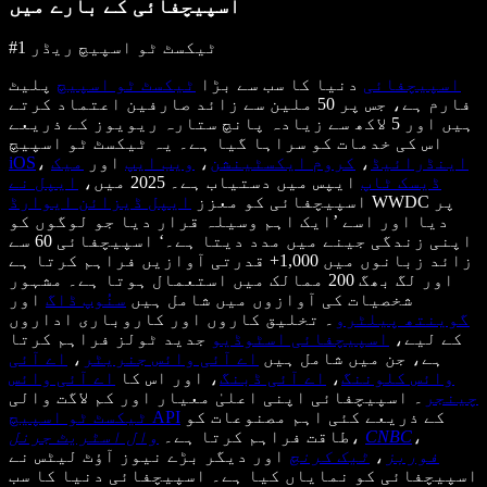
اسپیچفائی کے بارے میں
#1 ٹیکسٹ ٹو اسپیچ ریڈر
اسپیچفائی
دنیا کا سب سے بڑا
ٹیکسٹ ٹو اسپیچ
پلیٹ
فارم ہے، جس پر 50 ملین سے زائد صارفین اعتماد کرتے
ہیں اور 5 لاکھ سے زیادہ پانچ ستارہ ریویوز کے ذریعے
اس کی خدمات کو سراہا گیا ہے۔ یہ ٹیکسٹ ٹو اسپیچ
اینڈرائیڈ
،
کروم ایکسٹینشن
،
ویب ایپ
اور
میک
،
iOS
ڈیسک ٹاپ
ایپس میں دستیاب ہے۔ 2025 میں،
ایپل نے
WWDC پر
اسپیچفائی کو معزز
ایپل ڈیزائن ایوارڈ
دیا اور اسے ’ایک اہم وسیلہ قرار دیا جو لوگوں کو
اپنی زندگی جینے میں مدد دیتا ہے۔‘ اسپیچفائی 60 سے
زائد زبانوں میں 1,000+ قدرتی آوازیں فراہم کرتا ہے
اور لگ بھگ 200 ممالک میں استعمال ہوتا ہے۔ مشہور
شخصیات کی آوازوں میں شامل ہیں
سنُوپ ڈاگ
اور
گوینتھ پیلٹرو
۔ تخلیق کاروں اور کاروباری اداروں
کے لیے،
اسپیچفائی اسٹوڈیو
جدید ٹولز فراہم کرتا
ہے، جن میں شامل ہیں
اے آئی وائس جنریٹر
،
اے آئی
وائس کلوننگ
،
اے آئی ڈبنگ
، اور اس کا
اے آئی وائس
چینجر
۔ اسپیچفائی اپنی اعلیٰ معیار اور کم لاگت والی
کے ذریعے کئی اہم مصنوعات کو
ٹیکسٹ ٹو اسپیچ API
،
CNBC
،
طاقت فراہم کرتا ہے۔
وال اسٹریٹ جرنل
فوربز
،
ٹیک کرنچ
اور دیگر بڑے نیوز آؤٹ لیٹس نے
اسپیچفائی کو نمایاں کیا ہے۔ اسپیچفائی دنیا کا سب