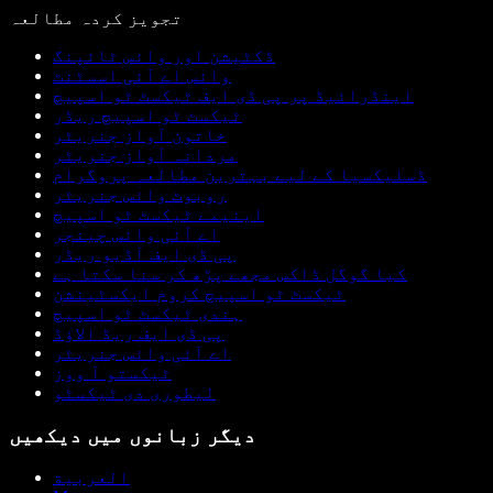
تجویز کردہ مطالعہ
ڈکٹیشن اور وائس ٹائپنگ
وائس اے آئی اسسٹنٹ
اینڈرائیڈ پر پی ڈی ایف ٹیکسٹ ٹو اسپیچ
ٹیکسٹ ٹو اسپیچ ریڈر
خاتون آواز جنریٹر
مردانہ آواز جنریٹر
ڈسلیکسیا کے لیے بہترین مطالعہ پروگرام
روبوٹ وائس جنریٹر
اینیمے ٹیکسٹ ٹو اسپیچ
اے آئی وائس چینجر
پی ڈی ایف آڈیو ریڈر
کیا گوگل ڈاکس مجھے پڑھ کر سنا سکتا ہے
ٹیکسٹ ٹو اسپیچ کروم ایکسٹینشن
ہندی ٹیکسٹ ٹو اسپیچ
پی ڈی ایف ریڈ الاؤڈ
اے آئی وائس جنریٹر
ٹیکستو آ ووز
لیطوری دی ٹیکسٹو
دیگر زبانوں میں دیکھیں
العربية